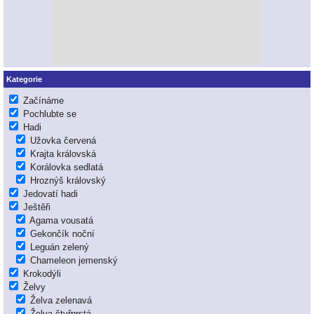
Kategorie
Začínáme
Pochlubte se
Hadi
Užovka červená
Krajta královská
Korálovka sedlatá
Hroznýš královský
Jedovatí hadi
Ještěři
Agama vousatá
Gekončík noční
Leguán zelený
Chameleon jemenský
Krokodýli
Želvy
Želva zelenavá
Želva čtyřprstá