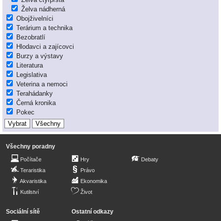
Želva nádherná
Obojživelníci
Terárium a technika
Bezobratlí
Hlodavci a zajícovci
Burzy a výstavy
Literatura
Legislativa
Veterina a nemoci
Terahádanky
Černá kronika
Pokec
Všechny poradny
Počítače
Hry
Debaty
Teraristika
Právo
Akvaristika
Ekonomika
Kutilství
Život
Sociální sítě
Ostatní odkazy