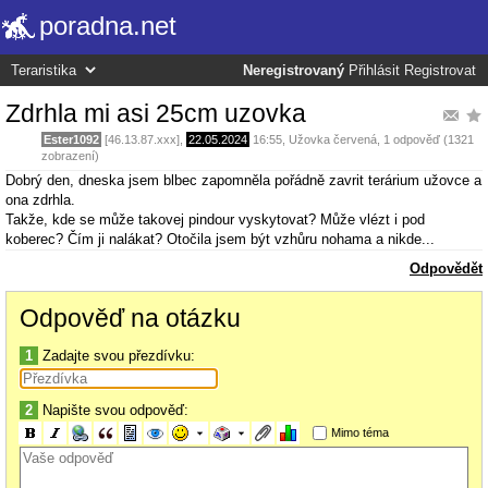
poradna.net
Neregistrovaný
Přihlásit
Registrovat
Zdrhla mi asi 25cm uzovka
Ester1092
[46.13.87.xxx],
22.05.2024
16:55
,
Užovka červená
, 1 odpověď (1321
zobrazení)
Dobrý den, dneska jsem blbec zapomněla pořádně zavrit terárium užovce a
ona zdrhla.
Takže, kde se může takovej pindour vyskytovat? Může vlézt i pod
koberec? Čím ji nalákat? Otočila jsem být vzhůru nohama a nikde...
Odpovědět
Odpověď na otázku
1
Zadajte svou přezdívku:
2
Napište svou odpověď:
Mimo téma