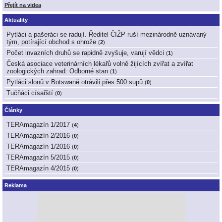
Přejít na videa
Aktuality
Pytláci a pašeráci se radují. Ředitel ČIŽP ruší mezinárodně uznávaný
tým, potírající obchod s ohrože
(
2
)
Počet invazních druhů se rapidně zvyšuje, varují vědci
(
1
)
Česká asociace veterinárních lékařů volně žijících zvířat a zvířat
zoologických zahrad: Odborné stan
(
1
)
Pytláci slonů v Botswaně otrávili přes 500 supů
(
0
)
Tučňáci císařští
(
0
)
Články
TERAmagazín 1/2017
(
4
)
TERAmagazín 2/2016
(
0
)
TERAmagazín 1/2016
(
0
)
TERAmagazín 5/2015
(
0
)
TERAmagazín 4/2015
(
0
)
Reklama