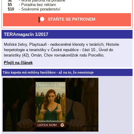
$2
- Ikona patrona na poradně
$5
- Poradna bez reklam
$10
- Soukromé poradenství
STAŇTE SE PATRONEM
TERAmagazín 1/2017
Mořské želvy, Playtsauři - nedoceněné klenoty v teráriích, Historie
herpetologie a teraristiky v České republice - část 10., Úvod do
teraristiky (42), Omán, Chov rovnakonôžok rodu Porcellio;
Přejít na článek
Táto kapela má milióny fanúšikov - až na to, že neexistuje