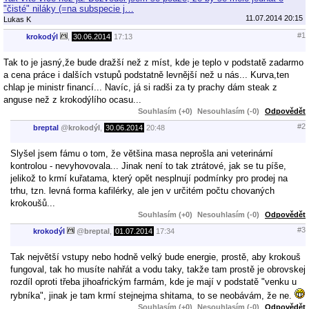
"čisté" niláky (=na subspecie j…
11.07.2014 20:15
Lukas K
#1
krokodýl
,
30.06.2014
17:13
Tak to je jasný,že bude dražší než z míst, kde je teplo v podstatě zadarmo
a cena práce i dalších vstupů podstatně levnější než u nás... Kurva,ten
chlap je ministr financí... Navíc, já si radši za ty prachy dám steak z
anguse než z krokodýlího ocasu...
Souhlasím (+0)
Nesouhlasím (-0)
Odpovědět
#2
breptal
@
krokodýl
,
30.06.2014
20:48
Slyšel jsem fámu o tom, že většina masa neprošla ani veterinární
kontrolou - nevyhovovala... Jinak není to tak ztrátové, jak se tu píše,
jelikož to krmí kuřatama, který opět nesplnují podmínky pro prodej na
trhu, tzn. levná forma kafilérky, ale jen v určitém počtu chovaných
krokoušů...
Souhlasím (+0)
Nesouhlasím (-0)
Odpovědět
#3
krokodýl
@
breptal
,
01.07.2014
17:34
Tak největší vstupy nebo hodně velký bude energie, prostě, aby krokouš
fungoval, tak ho musíte nahřát a vodu taky, takže tam prostě je obrovskej
rozdíl oproti třeba jihoafrickým farmám, kde je mají v podstatě "venku u
rybníka", jinak je tam krmí stejnejma shitama, to se neobávám, že ne.
Souhlasím (+0)
Nesouhlasím (-0)
Odpovědět