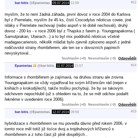
#12
bar-bitis
@
Epanterias
,
09.07.2014
12:59
myslím, že to není žádná záhada, první dovoz v roce 2004 do Karlova
byl z Pierrelate, myslím že 45 ks, čistí Crocodylus niloticus cowie, jiné
niláky v Pierrelate nechovají (nebo aspoň v té době nechovali), druhý
dovoz - 200 ks - v roce 2006 byl z Thajska z farem p. Youngprapakorna (
Samutprakan, Utairach...) a to byl mix poddruhů niloticus včetně
madagascariensis, několik mláďat bylo zjevně zplozeno aspoň z jedné
rodičovské strany rhombiferem, ale ten se v dovozních papírech
nevyskytoval...
Souhlasím (+0)
Nesouhlasím (-0)
Odpovědět
#14
Epanterias
@
bar-bitis
,
11.07.2014
21:57
Informace s rhombiferem je zajímavá, na druhou stranu ale zrovna
Youngprapakorn se vždy vyjadřoval ke svým křížencům rád (nejen v
knihách o krokodýlech), takže trošku pochybuji, že by se takovým
odchovem nepochlubil (už s ohledem na to, že se měl odchov podařit
řekněme v uvedeném roce 2006).
Souhlasím (+0)
Nesouhlasím (-0)
Odpovědět
#15
bar-bitis
@
Epanterias
,
12.07.2014
09:59
hybridizace s rhombiferem se mu povedla dávno před rokem 2006, v
tomto roce měl totiž již tisíce dvoj a trojdruhových kříženců s
rhombiferem a z toho část již plně dospělých...