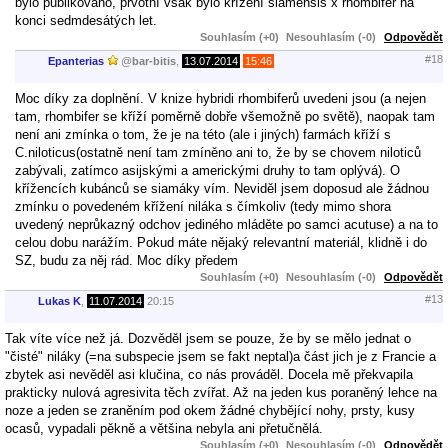
bylo publikováno, prvotní však bylo křížení siamensis x rhombifer na
konci sedmdesátých let.
Souhlasím (+0)
Nesouhlasím (-0)
Odpovědět
#18
Epanterias
@
bar-bitis
,
13.07.2014
15:46
Moc díky za doplnění. V knize hybridi rhombiferů uvedeni jsou (a nejen
tam, rhombifer se kříží poměrně dobře všemožně po světě), naopak tam
není ani zmínka o tom, že je na této (ale i jiných) farmách kříží s
C.niloticus(ostatně není tam zmíněno ani to, že by se chovem niloticů
zabývali, zatímco asijskými a americkými druhy to tam oplývá). O
křížencích kubánců se siamáky vím. Neviděl jsem doposud ale žádnou
zmínku o povedeném křížení niláka s čímkoliv (tedy mimo shora
uvedený neprůkazný odchov jediného mláděte po samci acutuse) a na to
celou dobu narážím. Pokud máte nějaký relevantní materiál, klidně i do
SZ, budu za něj rád. Moc díky předem
Souhlasím (+0)
Nesouhlasím (-0)
Odpovědět
#13
Lukas K
,
11.07.2014
20:15
Tak víte více než já. Dozvěděl jsem se pouze, že by se mělo jednat o
"čisté" niláky (=na subspecie jsem se fakt neptal)a část jich je z Francie a
zbytek asi nevěděl asi klučina, co nás prováděl. Docela mě překvapila
prakticky nulová agresivita těch zvířat. Až na jeden kus poraněný lehce na
noze a jeden se zraněním pod okem žádné chybějící nohy, prsty, kusy
ocasů, vypadali pěkně a většina nebyla ani přetučnělá.
Souhlasím (+0)
Nesouhlasím (-0)
Odpovědět