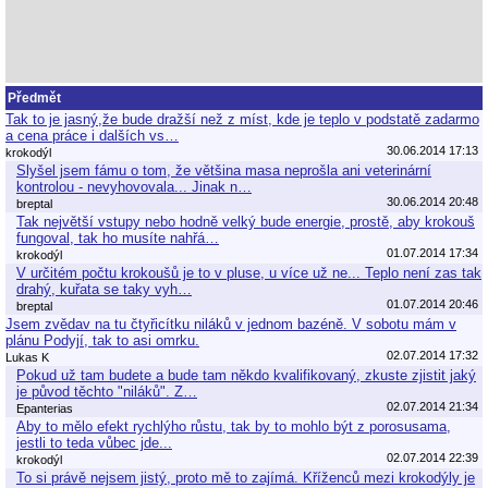
Předmět
Tak to je jasný,že bude dražší než z míst, kde je teplo v podstatě zadarmo
a cena práce i dalších vs…
30.06.2014 17:13
krokodýl
Slyšel jsem fámu o tom, že většina masa neprošla ani veterinární
kontrolou - nevyhovovala... Jinak n…
30.06.2014 20:48
breptal
Tak největší vstupy nebo hodně velký bude energie, prostě, aby krokouš
fungoval, tak ho musíte nahřá…
01.07.2014 17:34
krokodýl
V určitém počtu krokoušů je to v pluse, u více už ne... Teplo není zas tak
drahý, kuřata se taky vyh…
01.07.2014 20:46
breptal
Jsem zvědav na tu čtyřicítku niláků v jednom bazéně. V sobotu mám v
plánu Podyjí, tak to asi omrku.
02.07.2014 17:32
Lukas K
Pokud už tam budete a bude tam někdo kvalifikovaný, zkuste zjistit jaký
je původ těchto "niláků". Z…
02.07.2014 21:34
Epanterias
Aby to mělo efekt rychlýho růstu, tak by to mohlo být z porosusama,
jestli to teda vůbec jde...
02.07.2014 22:39
krokodýl
To si právě nejsem jistý, proto mě to zajímá. Kříženců mezi krokodýly je