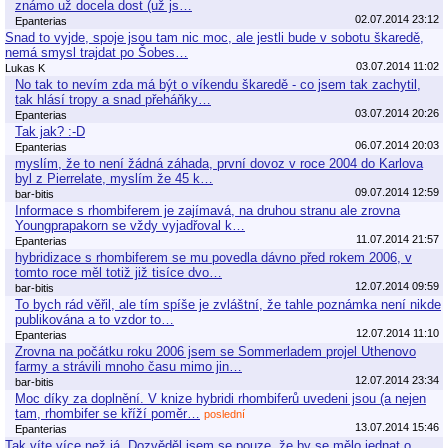
známo už docela dost (už js…
02.07.2014 23:12
Epanterias
Snad to vyjde, spoje jsou tam nic moc, ale jestli bude v sobotu škaredě,
nemá smysl trajdat po Šobes…
03.07.2014 11:02
Lukas K
No tak to nevím zda má být o víkendu škaredě - co jsem tak zachytil,
tak hlásí tropy a snad přeháňky…
03.07.2014 20:26
Epanterias
Tak jak? :-D
06.07.2014 20:03
Epanterias
myslím, že to není žádná záhada, první dovoz v roce 2004 do Karlova
byl z Pierrelate, myslím že 45 k…
09.07.2014 12:59
bar-bitis
Informace s rhombiferem je zajímavá, na druhou stranu ale zrovna
Youngprapakorn se vždy vyjadřoval k…
11.07.2014 21:57
Epanterias
hybridizace s rhombiferem se mu povedla dávno před rokem 2006, v
tomto roce měl totiž již tisíce dvo…
12.07.2014 09:59
bar-bitis
To bych rád věřil, ale tím spíše je zvláštní, že tahle poznámka není nikde
publikována a to vzdor to…
12.07.2014 11:10
Epanterias
Zrovna na počátku roku 2006 jsem se Sommerladem projel Uthenovo
farmy a strávili mnoho času mimo jin…
12.07.2014 23:34
bar-bitis
Moc díky za doplnění. V knize hybridi rhombiferů uvedeni jsou (a nejen
tam, rhombifer se kříží poměr…
poslední
13.07.2014 15:46
Epanterias
Tak víte více než já. Dozvěděl jsem se pouze, že by se mělo jednat o