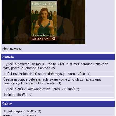
Přejít na videa
Aktuality
Pytláci a pašeráci se radují. Ředitel ČIŽP ruší mezinárodně uznávaný
tým, potírající obchod s ohrože
(
2
)
Počet invazních druhů se rapidně zvyšuje, varují vědci
(
1
)
Česká asociace veterinárních lékařů volně žijících zvířat a zvířat
zoologických zahrad: Odborné stan
(
1
)
Pytláci slonů v Botswaně otrávili přes 500 supů
(
0
)
Tučňáci císařští
(
0
)
Články
TERAmagazín 1/2017
(
4
)