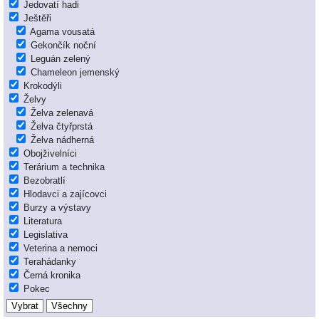
Jedovatí hadi
Ještěři
Agama vousatá
Gekončík noční
Leguán zelený
Chameleon jemenský
Krokodýli
Želvy
Želva zelenavá
Želva čtyřprstá
Želva nádherná
Obojživelníci
Terárium a technika
Bezobratlí
Hlodavci a zajícovci
Burzy a výstavy
Literatura
Legislativa
Veterina a nemoci
Terahádanky
Černá kronika
Pokec