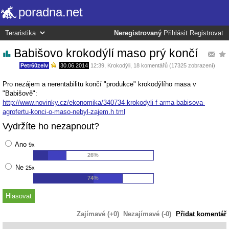
poradna.net
Neregistrovaný
Přihlásit
Registrovat
Babišovo krokodýlí maso prý končí
Petr60zelv
,
30.06.2014
12:39
,
Krokodýli
, 18 komentářů (17325 zobrazení)
Pro nezájem a nerentabilitu končí "produkce" krokodýlího masa v
"Babišově":
http://www.novinky.cz/ekonomika/340734-krokodyli-f arma-babisova-
agrofertu-konci-o-maso-nebyl-zajem.h tml
Vydržíte ho nezapnout?
Ano
9x
26%
Ne
25x
74%
Zajímavé (+0)
Nezajímavé (-0)
Přidat komentář