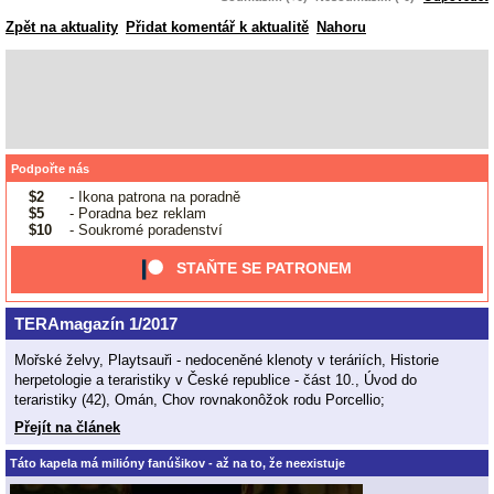
Zpět na aktuality
Přidat komentář k aktualitě
Nahoru
Podpořte nás
$2
- Ikona patrona na poradně
$5
- Poradna bez reklam
$10
- Soukromé poradenství
STAŇTE SE PATRONEM
TERAmagazín 1/2017
Mořské želvy, Playtsauři - nedoceněné klenoty v teráriích, Historie
herpetologie a teraristiky v České republice - část 10., Úvod do
teraristiky (42), Omán, Chov rovnakonôžok rodu Porcellio;
Přejít na článek
Táto kapela má milióny fanúšikov - až na to, že neexistuje