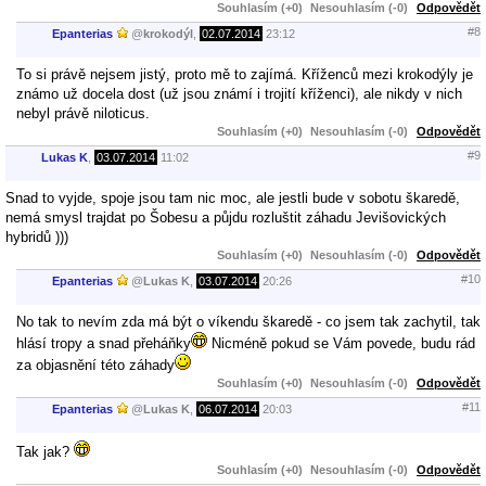
Souhlasím (+0)
Nesouhlasím (-0)
Odpovědět
#8
Epanterias
@
krokodýl
,
02.07.2014
23:12
To si právě nejsem jistý, proto mě to zajímá. Kříženců mezi krokodýly je
známo už docela dost (už jsou známí i trojití kříženci), ale nikdy v nich
nebyl právě niloticus.
Souhlasím (+0)
Nesouhlasím (-0)
Odpovědět
#9
Lukas K
,
03.07.2014
11:02
Snad to vyjde, spoje jsou tam nic moc, ale jestli bude v sobotu škaredě,
nemá smysl trajdat po Šobesu a půjdu rozluštit záhadu Jevišovických
hybridů )))
Souhlasím (+0)
Nesouhlasím (-0)
Odpovědět
#10
Epanterias
@
Lukas K
,
03.07.2014
20:26
No tak to nevím zda má být o víkendu škaredě - co jsem tak zachytil, tak
hlásí tropy a snad přeháňky
Nicméně pokud se Vám povede, budu rád
za objasnění této záhady
Souhlasím (+0)
Nesouhlasím (-0)
Odpovědět
#11
Epanterias
@
Lukas K
,
06.07.2014
20:03
Tak jak?
Souhlasím (+0)
Nesouhlasím (-0)
Odpovědět