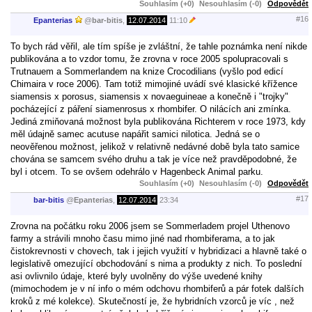
Souhlasím (+0)
Nesouhlasím (-0)
Odpovědět
#16
Epanterias
@
bar-bitis
,
12.07.2014
11:10
To bych rád věřil, ale tím spíše je zvláštní, že tahle poznámka není nikde
publikována a to vzdor tomu, že zrovna v roce 2005 spolupracovali s
Trutnauem a Sommerlandem na knize Crocodilians (vyšlo pod edicí
Chimaira v roce 2006). Tam totiž mimojiné uvádí své klasické křížence
siamensis x porosus, siamensis x novaeguineae a konečně i "trojky"
pocházející z páření siamenrosus x rhombifer. O nilácích ani zmínka.
Jediná zmiňovaná možnost byla publikována Richterem v roce 1973, kdy
měl údajně samec acutuse napářit samici nilotica. Jedná se o
neověřenou možnost, jelikož v relativně nedávné době byla tato samice
chována se samcem svého druhu a tak je více než pravděpodobné, že
byl i otcem. To se ovšem odehrálo v Hagenbeck Animal parku.
Souhlasím (+0)
Nesouhlasím (-0)
Odpovědět
#17
bar-bitis
@
Epanterias
,
12.07.2014
23:34
Zrovna na počátku roku 2006 jsem se Sommerladem projel Uthenovo
farmy a strávili mnoho času mimo jiné nad rhombiferama, a to jak
čistokrevnosti v chovech, tak i jejich využití v hybridizaci a hlavně také o
legislativě omezující obchodování s nima a produkty z nich. To poslední
asi ovlivnilo údaje, které byly uvolněny do výše uvedené knihy
(mimochodem je v ní info o mém odchovu rhombiferů a pár fotek dalších
kroků z mé kolekce). Skutečností je, že hybridních vzorců je víc , než