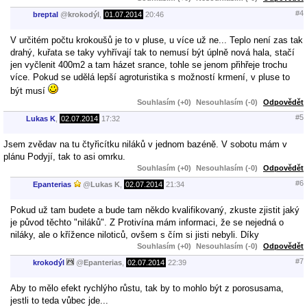
#4
breptal
@
krokodýl
,
01.07.2014
20:46
V určitém počtu krokoušů je to v pluse, u více už ne... Teplo není zas tak
drahý, kuřata se taky vyhřívají tak to nemusí být úplně nová hala, stačí
jen vyčlenit 400m2 a tam házet srance, tohle se jenom přihřeje trochu
více. Pokud se udělá lepší agroturistika s možností krmení, v pluse to
být musí
Souhlasím (+0)
Nesouhlasím (-0)
Odpovědět
#5
Lukas K
,
02.07.2014
17:32
Jsem zvědav na tu čtyřicítku niláků v jednom bazéně. V sobotu mám v
plánu Podyjí, tak to asi omrku.
Souhlasím (+0)
Nesouhlasím (-0)
Odpovědět
#6
Epanterias
@
Lukas K
,
02.07.2014
21:34
Pokud už tam budete a bude tam někdo kvalifikovaný, zkuste zjistit jaký
je původ těchto "niláků". Z Protivína mám informaci, že se nejedná o
niláky, ale o křížence niloticů, ovšem s čím si jisti nebyli. Díky
Souhlasím (+0)
Nesouhlasím (-0)
Odpovědět
#7
krokodýl
@
Epanterias
,
02.07.2014
22:39
Aby to mělo efekt rychlýho růstu, tak by to mohlo být z porosusama,
jestli to teda vůbec jde...