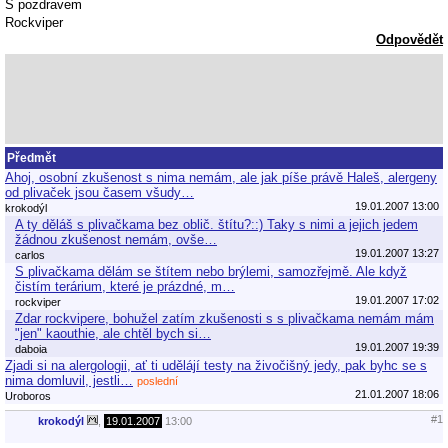
S pozdravem
Rockviper
Odpovědět
Předmět
Ahoj, osobní zkušenost s nima nemám, ale jak píše právě Haleš, alergeny
od plivaček jsou časem všudy…
19.01.2007 13:00
krokodýl
A ty děláš s plivačkama bez oblič. štítu?::) Taky s nimi a jejich jedem
žádnou zkušenost nemám, ovše…
19.01.2007 13:27
carlos
S plivačkama dělám se štítem nebo brýlemi, samozřejmě. Ale když
čistím terárium, které je prázdné, m…
19.01.2007 17:02
rockviper
Zdar rockvipere, bohužel zatím zkušenosti s s plivačkama nemám mám
"jen" kaouthie, ale chtěl bych si…
19.01.2007 19:39
daboia
Zjadi si na alergologii, ať ti udělájí testy na živočišný jedy, pak byhc se s
nima domluvil, jestli…
poslední
21.01.2007 18:06
Uroboros
#1
krokodýl
,
19.01.2007
13:00