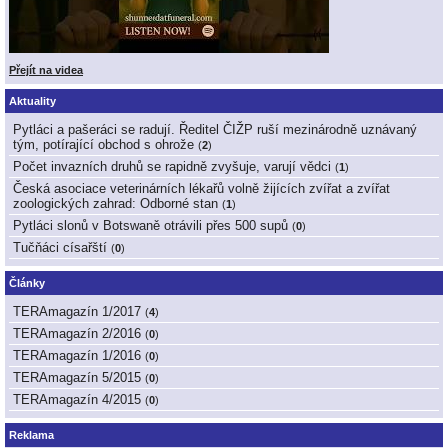
Přejít na videa
Aktuality
Pytláci a pašeráci se radují. Ředitel ČIŽP ruší mezinárodně uznávaný
tým, potírající obchod s ohrože
(
2
)
Počet invazních druhů se rapidně zvyšuje, varují vědci
(
1
)
Česká asociace veterinárních lékařů volně žijících zvířat a zvířat
zoologických zahrad: Odborné stan
(
1
)
Pytláci slonů v Botswaně otrávili přes 500 supů
(
0
)
Tučňáci císařští
(
0
)
Články
TERAmagazín 1/2017
(
4
)
TERAmagazín 2/2016
(
0
)
TERAmagazín 1/2016
(
0
)
TERAmagazín 5/2015
(
0
)
TERAmagazín 4/2015
(
0
)
Reklama