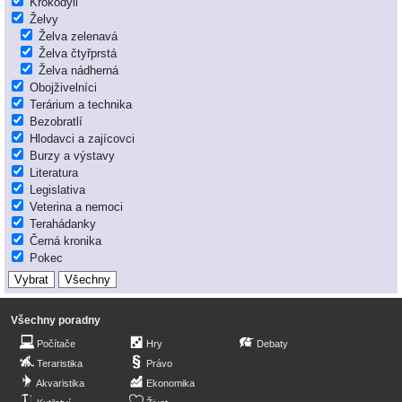
Krokodýli
Želvy
Želva zelenavá
Želva čtyřprstá
Želva nádherná
Obojživelníci
Terárium a technika
Bezobratlí
Hlodavci a zajícovci
Burzy a výstavy
Literatura
Legislativa
Veterina a nemoci
Terahádanky
Černá kronika
Pokec
Všechny poradny
Počítače
Hry
Debaty
Teraristika
Právo
Akvaristika
Ekonomika