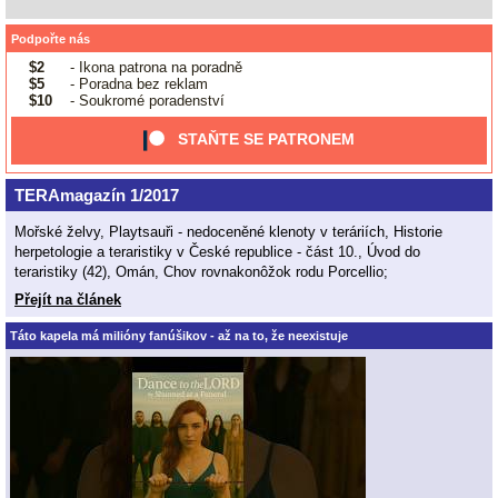
Podpořte nás
$2
- Ikona patrona na poradně
$5
- Poradna bez reklam
$10
- Soukromé poradenství
STAŇTE SE PATRONEM
TERAmagazín 1/2017
Mořské želvy, Playtsauři - nedoceněné klenoty v teráriích, Historie
herpetologie a teraristiky v České republice - část 10., Úvod do
teraristiky (42), Omán, Chov rovnakonôžok rodu Porcellio;
Přejít na článek
Táto kapela má milióny fanúšikov - až na to, že neexistuje