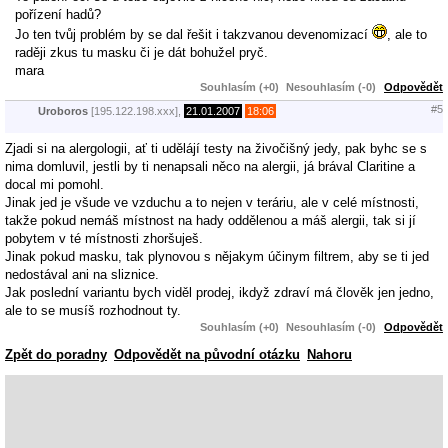
pořízení hadů?
Jo ten tvůj problém by se dal řešit i takzvanou devenomizací
, ale to
raději zkus tu masku či je dát bohužel pryč.
mara
Souhlasím (+0)
Nesouhlasím (-0)
Odpovědět
#5
Uroboros
[195.122.198.xxx],
21.01.2007
18:06
Zjadi si na alergologii, ať ti udělájí testy na živočišný jedy, pak byhc se s
nima domluvil, jestli by ti nenapsali něco na alergii, já brával Claritine a
docal mi pomohl.
Jinak jed je všude ve vzduchu a to nejen v teráriu, ale v celé místnosti,
takže pokud nemáš místnost na hady oddělenou a máš alergii, tak si jí
pobytem v té místnosti zhoršuješ.
Jinak pokud masku, tak plynovou s nějakym účinym filtrem, aby se ti jed
nedostával ani na sliznice.
Jak poslední variantu bych viděl prodej, ikdyž zdraví má člověk jen jedno,
ale to se musíš rozhodnout ty.
Souhlasím (+0)
Nesouhlasím (-0)
Odpovědět
Zpět do poradny
Odpovědět na původní otázku
Nahoru