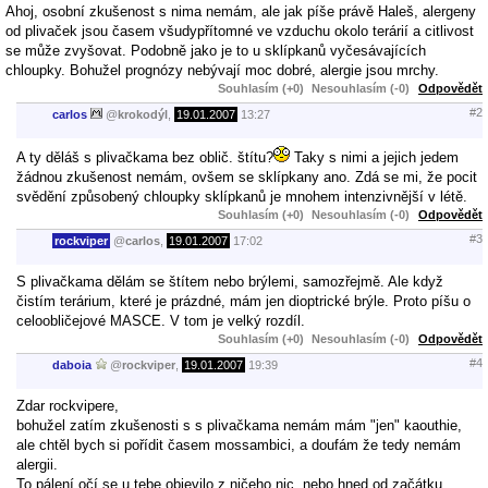
Ahoj, osobní zkušenost s nima nemám, ale jak píše právě Haleš, alergeny
od plivaček jsou časem všudypřítomné ve vzduchu okolo terárií a citlivost
se může zvyšovat. Podobně jako je to u sklípkanů vyčesávajících
chloupky. Bohužel prognózy nebývají moc dobré, alergie jsou mrchy.
Souhlasím (+0)
Nesouhlasím (-0)
Odpovědět
#2
carlos
@
krokodýl
,
19.01.2007
13:27
A ty děláš s plivačkama bez oblič. štítu?
Taky s nimi a jejich jedem
žádnou zkušenost nemám, ovšem se sklípkany ano. Zdá se mi, že pocit
svědění způsobený chloupky sklípkanů je mnohem intenzivnější v létě.
Souhlasím (+0)
Nesouhlasím (-0)
Odpovědět
#3
rockviper
@
carlos
,
19.01.2007
17:02
S plivačkama dělám se štítem nebo brýlemi, samozřejmě. Ale když
čistím terárium, které je prázdné, mám jen dioptrické brýle. Proto píšu o
celoobličejové MASCE. V tom je velký rozdíl.
Souhlasím (+0)
Nesouhlasím (-0)
Odpovědět
#4
daboia
@
rockviper
,
19.01.2007
19:39
Zdar rockvipere,
bohužel zatím zkušenosti s s plivačkama nemám mám "jen" kaouthie,
ale chtěl bych si pořídit časem mossambici, a doufám že tedy nemám
alergii.
To pálení očí se u tebe objevilo z ničeho nic, nebo hned od začátku