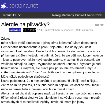
poradna.net
Neregistrovaný
Přihlásit
Registrovat
Alergie na plivačky?
rockviper
,
19.01.2007
12:49
,
Jedovatí hadi
, 5 odpovědí (4946 zobrazení)
Zdarec,
máte někdo větší zkušenost s plivajícíma kobrama? Mám doma párek
Hemachatus haemachatus a párek Naja atra. Oba druhy jsou dost
vzrušivé, plivat neváhají. Poslední dobou mám docela problém s očima -
při krmení a čištění terárek mě pálí jak čert. To ale většinou kobry neplivou
- jsou to poserové, takže když otevře terárko, maximálně se postaví, ale
většinou zdrhají do úkrytu, vyjímečně se snaží kousnout. Vyndám je buď
hákem nebo i s úkrytem, ale právě pak při sbírání exkrementů, mytí a
čištění se zřejmě zvíří "prach" uschlého jedu a tomu přisuzuju problémy.
Máte někdo podopbnou zkušenost?
Nutno podotknout, že u hemachátů je to podstatně silnější než u Nají...
Zatím se mi to jeví tak, že si buď pořídím nějakou celoobličejovou masku
nebo se hemachátů a zřejmě i ater budu muset zbavit.
Alergii na jed plivaček popisuje např. už Haleš, já jsem po uštknutí v roce
97 byl nějaký (dost dlouhý) čas alergickej i na včelu a vosu, mám prostě
strach abych si to nepřivodil zpátky, navíc oči mám jen jedny...