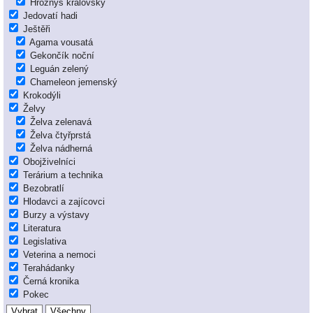
Hroznýš královský
Jedovatí hadi
Ještěři
Agama vousatá
Gekončík noční
Leguán zelený
Chameleon jemenský
Krokodýli
Želvy
Želva zelenavá
Želva čtyřprstá
Želva nádherná
Obojživelníci
Terárium a technika
Bezobratlí
Hlodavci a zajícovci
Burzy a výstavy
Literatura
Legislativa
Veterina a nemoci
Terahádanky
Černá kronika
Pokec