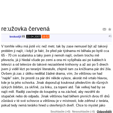
re:užovka červená
#1
krokodýl
,
22.04.2007
16:52
V tomhle věku má jistě víc než metr, tak by zase nemusel být až takový
problém ji najít, i když je fakt, že před pár týdnama mi běhala po bytě cca
65 - 70 cm scalariska a taky jsem ji nemoh najít, ovšem trochu mě
převezla, já ji hledal všude po zemi a ona mi vyšplhala asi po kablech k
televizi a od televize do takové nezasklené knihovny a až asi po 5 dnech
jsem ji viděl lézt po terarijní literatuře, zřejmě tam za knížkama pár dní žila.
Ovšem já zas z útěku nedělal žádné drama, vím, že většinou se had
"najde" sám, že prostě za pár dní někde vyleze, akorát mě vrtalo hlavou,
kde je ta jeho schovka. Jinak doporučuji kouknout především do různých
úzkých štěrbin, za skříně, za linku, za topení atd. Tak velkej had by se
najít měl. Raději zavírejte do koupelny a na záchod, aby nezdrhl do
stupaček nebo do odpadu. Jinak většinou had během prvních dvou tří dnů
zůstává v té své schovce a většinou je v místnosti, kde zdrhnul z terária,
pokud tedy nemá terárko hned u otevřených dveří. Chce to myslet jako
had, postupovat na obě strany od terária a postupně prohledávat možné
Souhlasím (+0)
Nesouhlasím (-0)
Odpovědět