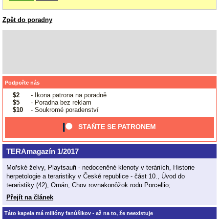
Zpět do poradny
Podpořte nás
$2
- Ikona patrona na poradně
$5
- Poradna bez reklam
$10
- Soukromé poradenství
STAŇTE SE PATRONEM
TERAmagazín 1/2017
Mořské želvy, Playtsauři - nedoceněné klenoty v teráriích, Historie
herpetologie a teraristiky v České republice - část 10., Úvod do
teraristiky (42), Omán, Chov rovnakonôžok rodu Porcellio;
Přejít na článek
Táto kapela má milióny fanúšikov - až na to, že neexistuje