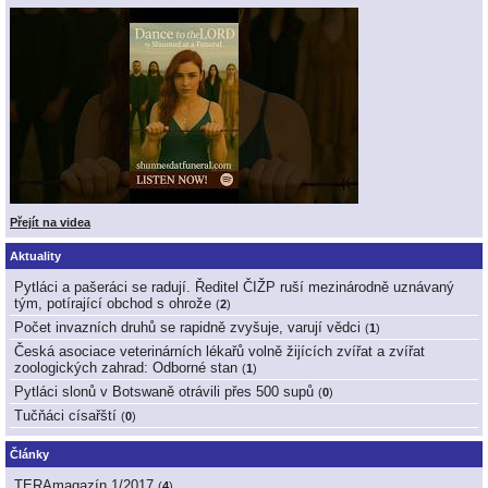
Přejít na videa
Aktuality
Pytláci a pašeráci se radují. Ředitel ČIŽP ruší mezinárodně uznávaný
tým, potírající obchod s ohrože
(
2
)
Počet invazních druhů se rapidně zvyšuje, varují vědci
(
1
)
Česká asociace veterinárních lékařů volně žijících zvířat a zvířat
zoologických zahrad: Odborné stan
(
1
)
Pytláci slonů v Botswaně otrávili přes 500 supů
(
0
)
Tučňáci císařští
(
0
)
Články
TERAmagazín 1/2017
(
4
)