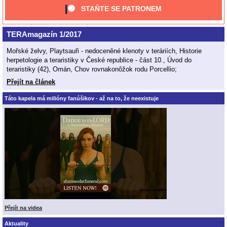
STAŇTE SE PATRONEM
TERAmagazín 1/2017
Mořské želvy, Playtsauři - nedoceněné klenoty v teráriích, Historie
herpetologie a teraristiky v České republice - část 10., Úvod do
teraristiky (42), Omán, Chov rovnakonôžok rodu Porcellio;
Přejít na článek
Táto kapela má milióny fanúšikov - až na to, že neexistuje
Přejít na videa
Aktuality