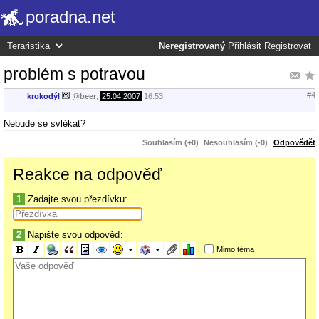
poradna.net
Neregistrovaný
Přihlásit
Registrovat
problém s potravou
#4
krokodýl
@
beer
,
25.04.2007
16:53
Nebude se svlékat?
Souhlasím (+0)
Nesouhlasím (-0)
Odpovědět
Reakce na odpověď
1
Zadajte svou přezdívku:
2
Napište svou odpověď:
Mimo téma