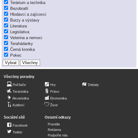
Terárium a technika
Bezobratlí
Hlodavci a zajícovci
Burzy a výstavy
Literatura
Legislativa
Veterina a nemoci
Terahádanky
Černá kronika
Pokec
Všechny poradny
Počítače
Hry
Debaty
Teraristika
Právo
Akvaristika
Ekonomika
Kutilství
Život
Sociální sítě
Ostatní odkazy
Pravidla
Facebook
Reklama
Twitter
Podpořte nás