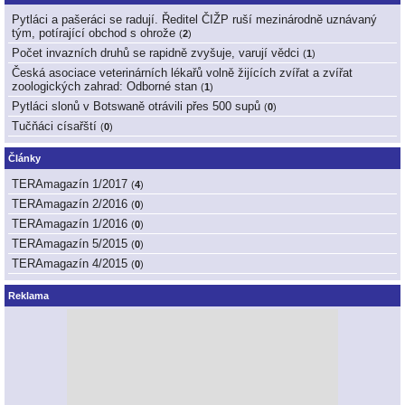
Pytláci a pašeráci se radují. Ředitel ČIŽP ruší mezinárodně uznávaný
tým, potírající obchod s ohrože
(
2
)
Počet invazních druhů se rapidně zvyšuje, varují vědci
(
1
)
Česká asociace veterinárních lékařů volně žijících zvířat a zvířat
zoologických zahrad: Odborné stan
(
1
)
Pytláci slonů v Botswaně otrávili přes 500 supů
(
0
)
Tučňáci císařští
(
0
)
Články
TERAmagazín 1/2017
(
4
)
TERAmagazín 2/2016
(
0
)
TERAmagazín 1/2016
(
0
)
TERAmagazín 5/2015
(
0
)
TERAmagazín 4/2015
(
0
)
Reklama