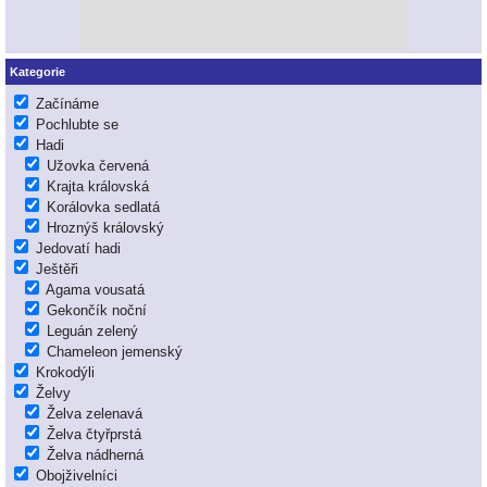
Kategorie
Začínáme
Pochlubte se
Hadi
Užovka červená
Krajta královská
Korálovka sedlatá
Hroznýš královský
Jedovatí hadi
Ještěři
Agama vousatá
Gekončík noční
Leguán zelený
Chameleon jemenský
Krokodýli
Želvy
Želva zelenavá
Želva čtyřprstá
Želva nádherná
Obojživelníci