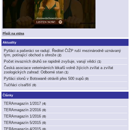
Přejít na videa
Aktuality
Pytláci a pašeráci se radují. Ředitel ČIŽP ruší mezinárodně uznávaný
tým, potírající obchod s ohrože
(
2
)
Počet invazních druhů se rapidně zvyšuje, varují vědci
(
1
)
Česká asociace veterinárních lékařů volně žijících zvířat a zvířat
zoologických zahrad: Odborné stan
(
1
)
Pytláci slonů v Botswaně otrávili přes 500 supů
(
0
)
Tučňáci císařští
(
0
)
Články
TERAmagazín 1/2017
(
4
)
TERAmagazín 2/2016
(
0
)
TERAmagazín 1/2016
(
0
)
TERAmagazín 5/2015
(
0
)
TERAmagazín 4/2015
(
0
)