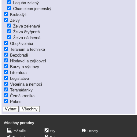
Leguán zelený
Chameleon jemenský
Krokodýli
Želvy
Želva zelenavá
Želva čtyřprstá
Želva nádherná
Obojživelníci
Terárium a technika
Bezobratlí
Hlodavci a zajícovci
Burzy a výstavy
Literatura
Legislativa
Veterina a nemoci
Terahádanky
Černá kronika
Pokec
Všechny poradny
Počítače
Hry
Debaty