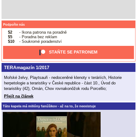
Podpořte nás
$2
- Ikona patrona na poradně
$5
- Poradna bez reklam
$10
- Soukromé poradenství
STAŇTE SE PATRONEM
TERAmagazín 1/2017
Mořské želvy, Playtsauři - nedoceněné klenoty v teráriích, Historie
herpetologie a teraristiky v České republice - část 10., Úvod do
teraristiky (42), Omán, Chov rovnakonôžok rodu Porcellio;
Přejít na článek
Táto kapela má milióny fanúšikov - až na to, že neexistuje