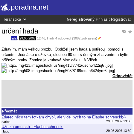
poradna.net
Neregistrovaný
Přihlásit
Registrovat
určení hada
ala
,
29.05.2007
12:46
,
Hadi
, 4 odpovědi (3082 zobrazení)
Zdravím, mám velkou prozbu. Obdržel jsem hada a potřebuji pomoci s
určením. Jedná se o užovku, dlouhou 90 cm s černým zbarvením a býlími
příčnými pruhy. Zornice je kruhová.Moc děkuji. A.Vlček
Odpovědět
Předmět
Zdarec,něco těm fotkám chybí, ale viděl bych to na Elaphe schrencki;-)
29.05.2007 13:30
carlos
Užofka amurská - Elaphe schrencki
29.05.2007 13:30
Hugo