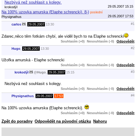
Nezbývá než souhlasit s kolegy.
29.05.2007 15:15
krokodýl
Na 100% uzovka amurska (Elaphe schrencki). 8-)
poslední
29.05.2007 17:53
Physignathus
#1
carlos
,
29.05.2007
13:30
Zdarec,něco těm fotkám chybí, ale viděl bych to na Elaphe schrencki
Souhlasím (+0)
Nesouhlasím (-0)
Odpovědět
#2
Hugo
,
29.05.2007
13:30
Užofka amurská - Elaphe schrencki
Souhlasím (+0)
Nesouhlasím (-0)
Odpovědět
#3
krokodýl
@
Hugo
,
29.05.2007
15:15
Nezbývá než souhlasit s kolegy.
Souhlasím (+0)
Nesouhlasím (-0)
Odpovědět
#4
Physignathus
,
29.05.2007
17:53
Na 100% uzovka amurska (Elaphe schrencki).
Souhlasím (+0)
Nesouhlasím (-0)
Odpovědět
Zpět do poradny
Odpovědět na původní otázku
Nahoru