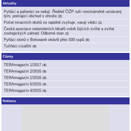
Aktuality
Pytláci a pašeráci se radují. Ředitel ČIŽP ruší mezinárodně uznávaný
tým, potírající obchod s ohrože
(
2
)
Počet invazních druhů se rapidně zvyšuje, varují vědci
(
1
)
Česká asociace veterinárních lékařů volně žijících zvířat a zvířat
zoologických zahrad: Odborné stan
(
1
)
Pytláci slonů v Botswaně otrávili přes 500 supů
(
0
)
Tučňáci císařští
(
0
)
Články
TERAmagazín 1/2017
(
4
)
TERAmagazín 2/2016
(
0
)
TERAmagazín 1/2016
(
0
)
TERAmagazín 5/2015
(
0
)
TERAmagazín 4/2015
(
0
)
Reklama