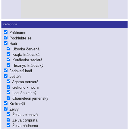
Kategorie
Začínáme
Pochlubte se
Hadi
Užovka červená
Krajta královská
Korálovka sedlatá
Hroznýš královský
Jedovatí hadi
Ještěři
Agama vousatá
Gekončík noční
Leguán zelený
Chameleon jemenský
Krokodýli
Želvy
Želva zelenavá
Želva čtyřprstá
Želva nádherná