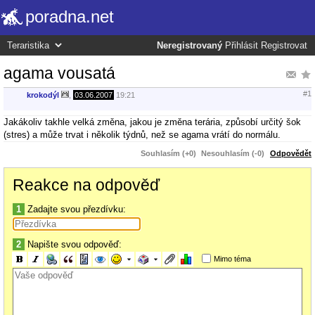
poradna.net
Neregistrovaný
Přihlásit
Registrovat
agama vousatá
#1
krokodýl
,
03.06.2007
19:21
Jakákoliv takhle velká změna, jakou je změna terária, způsobí určitý šok
(stres) a může trvat i několik týdnů, než se agama vrátí do normálu.
Souhlasím (+0)
Nesouhlasím (-0)
Odpovědět
Reakce na odpověď
1
Zadajte svou přezdívku:
2
Napište svou odpověď:
Mimo téma