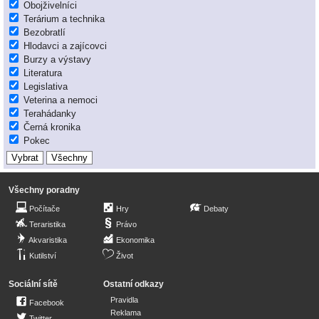
Obojživelníci
Terárium a technika
Bezobratlí
Hlodavci a zajícovci
Burzy a výstavy
Literatura
Legislativa
Veterina a nemoci
Terahádanky
Černá kronika
Pokec
Všechny poradny
Počítače
Hry
Debaty
Teraristika
Právo
Akvaristika
Ekonomika
Kutilství
Život
Sociální sítě
Ostatní odkazy
Pravidla
Facebook
Reklama
Twitter