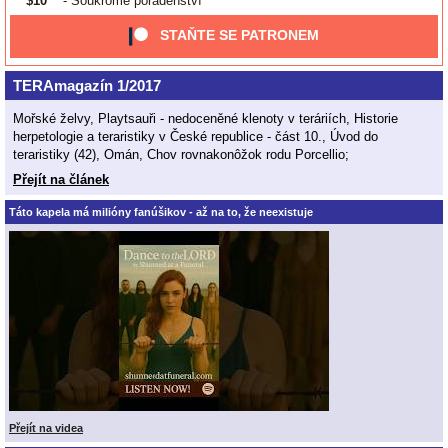
$10
- Soukromé poradenství
STAŇTE SE PATRONEM
TERAmagazín 1/2017
Mořské želvy, Playtsauři - nedoceněné klenoty v teráriích, Historie
herpetologie a teraristiky v České republice - část 10., Úvod do
teraristiky (42), Omán, Chov rovnakonôžok rodu Porcellio;
Přejít na článek
Táto kapela má milióny fanúšikov - až na to, že neexistuje
Přejít na videa