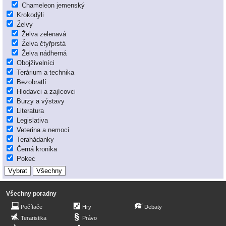
Chameleon jemenský
Krokodýli
Želvy
Želva zelenavá
Želva čtyřprstá
Želva nádherná
Obojživelníci
Terárium a technika
Bezobratlí
Hlodavci a zajícovci
Burzy a výstavy
Literatura
Legislativa
Veterina a nemoci
Terahádanky
Černá kronika
Pokec
Všechny poradny
Počítače
Hry
Debaty
Teraristika
Právo