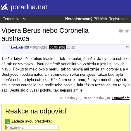
poradna.net
Neregistrovaný
Přihlásit
Registrovat
Vipera Berus nebo Coronella
austriaca
#3
krokodýl
@
SNAKE56
,
08.06.2007
18:22
Takže, když něco taháš klackem, tak to kouše, ó bože. Já bych tu natrixku
až tak nezavrhoval. Jsou poměrně variabilní ve vzhledu a jestli si neviděl
hlavu. Pokud to mělo okolo metru, tak to nebyla ani zmije ani coronella a v
Beskydech podplamatou ani stromovou žofku nenajdeš, takže buď byla
menší nebo to byla natrixka. Přikláním se k tomu, že byla menší a byla to
zmije nebo coronella, ale podle toho popisu, fakt těžko rozsoudit, co to bylo
zač. Jestli šlo o vyšší polohu, tak nejspíš zmije.
Souhlasím (+0)
Nesouhlasím (-0)
Odpovědět
Reakce na odpověď
1
Zadajte svou přezdívku: