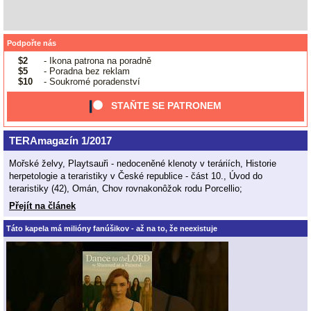
Podpořte nás
$2
- Ikona patrona na poradně
$5
- Poradna bez reklam
$10
- Soukromé poradenství
STAŇTE SE PATRONEM
TERAmagazín 1/2017
Mořské želvy, Playtsauři - nedoceněné klenoty v teráriích, Historie
herpetologie a teraristiky v České republice - část 10., Úvod do
teraristiky (42), Omán, Chov rovnakonôžok rodu Porcellio;
Přejít na článek
Táto kapela má milióny fanúšikov - až na to, že neexistuje