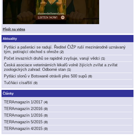
Přejít na videa
Aktuality
Pytláci a pašeráci se radují. Ředitel ČIŽP ruší mezinárodně uznávaný
tým, potírající obchod s ohrože
(
2
)
Počet invazních druhů se rapidně zvyšuje, varují vědci
(
1
)
Česká asociace veterinárních lékařů volně žijících zvířat a zvířat
zoologických zahrad: Odborné stan
(
1
)
Pytláci slonů v Botswaně otrávili přes 500 supů
(
0
)
Tučňáci císařští
(
0
)
Články
TERAmagazín 1/2017
(
4
)
TERAmagazín 2/2016
(
0
)
TERAmagazín 1/2016
(
0
)
TERAmagazín 5/2015
(
0
)
TERAmagazín 4/2015
(
0
)