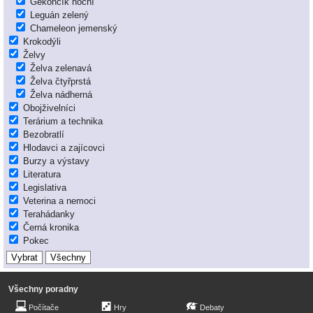
Gekončík noční
Leguán zelený
Chameleon jemenský
Krokodýli
Želvy
Želva zelenavá
Želva čtyřprstá
Želva nádherná
Obojživelníci
Terárium a technika
Bezobratlí
Hlodavci a zajícovci
Burzy a výstavy
Literatura
Legislativa
Veterina a nemoci
Terahádanky
Černá kronika
Pokec
Všechny poradny
Počítače
Hry
Debaty