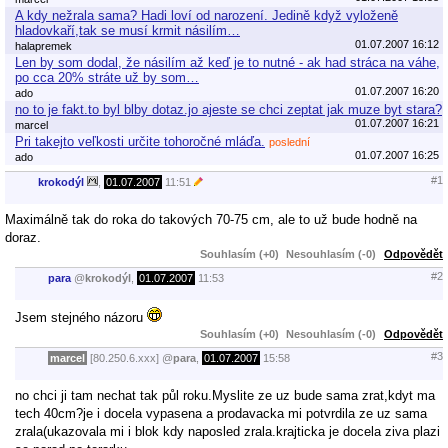
A kdy nežrala sama? Hadi loví od narození. Jedině když vyloženě
hladovkaří,tak se musí krmit násilím…
01.07.2007 16:12
halapremek
Len by som dodal, že násilím až keď je to nutné - ak had stráca na váhe,
po cca 20% stráte už by som…
01.07.2007 16:20
ado
no to je fakt.to byl blby dotaz.jo ajeste se chci zeptat jak muze byt stara?
01.07.2007 16:21
marcel
Pri takejto veľkosti určite tohoročné mláďa.
poslední
01.07.2007 16:25
ado
#1
krokodýl
,
01.07.2007
11:51
Maximálně tak do roka do takových 70-75 cm, ale to už bude hodně na
doraz.
Souhlasím (+0)
Nesouhlasím (-0)
Odpovědět
#2
para
@
krokodýl
,
01.07.2007
11:53
Jsem stejného názoru
Souhlasím (+0)
Nesouhlasím (-0)
Odpovědět
#3
marcel
[80.250.6.xxx]
@
para
,
01.07.2007
15:58
no chci ji tam nechat tak půl roku.Myslite ze uz bude sama zrat,kdyt ma
tech 40cm?je i docela vypasena a prodavacka mi potvrdila ze uz sama
zrala(ukazovala mi i blok kdy naposled zrala.krajticka je docela ziva plazi