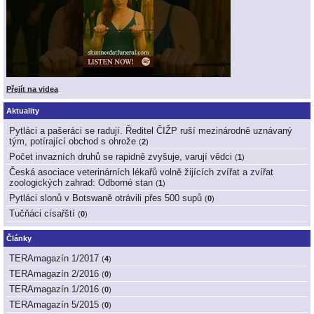
Přejít na videa
Aktuality
Pytláci a pašeráci se radují. Ředitel ČIŽP ruší mezinárodně uznávaný
tým, potírající obchod s ohrože
(
2
)
Počet invazních druhů se rapidně zvyšuje, varují vědci
(
1
)
Česká asociace veterinárních lékařů volně žijících zvířat a zvířat
zoologických zahrad: Odborné stan
(
1
)
Pytláci slonů v Botswaně otrávili přes 500 supů
(
0
)
Tučňáci císařští
(
0
)
Články
TERAmagazín 1/2017
(
4
)
TERAmagazín 2/2016
(
0
)
TERAmagazín 1/2016
(
0
)
TERAmagazín 5/2015
(
0
)