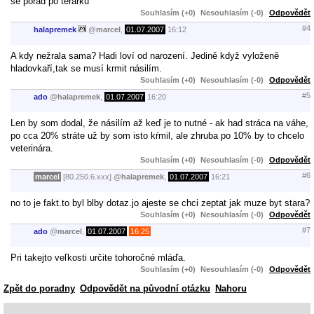
se porad po terarku
Souhlasím (+0)
Nesouhlasím (-0)
Odpovědět
#4
halapremek
@
marcel
,
01.07.2007
16:12
A kdy nežrala sama? Hadi loví od narození. Jedině když vyloženě
hladovkaří,tak se musí krmit násilím.
Souhlasím (+0)
Nesouhlasím (-0)
Odpovědět
#5
ado
@
halapremek
,
01.07.2007
16:20
Len by som dodal, že násilím až keď je to nutné - ak had stráca na váhe,
po cca 20% stráte už by som isto kŕmil, ale zhruba po 10% by to chcelo
veterinára.
Souhlasím (+0)
Nesouhlasím (-0)
Odpovědět
#6
marcel
[80.250.6.xxx]
@
halapremek
,
01.07.2007
16:21
no to je fakt.to byl blby dotaz.jo ajeste se chci zeptat jak muze byt stara?
Souhlasím (+0)
Nesouhlasím (-0)
Odpovědět
#7
ado
@
marcel
,
01.07.2007
16:25
Pri takejto veľkosti určite tohoročné mláďa.
Souhlasím (+0)
Nesouhlasím (-0)
Odpovědět
Zpět do poradny
Odpovědět na původní otázku
Nahoru