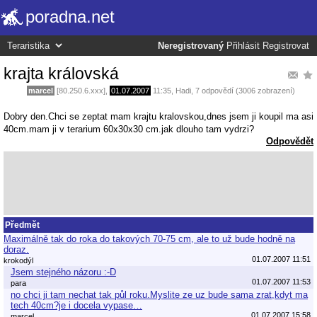
poradna.net
Neregistrovaný
Přihlásit
Registrovat
krajta královská
marcel
[80.250.6.xxx],
01.07.2007
11:35
,
Hadi
, 7 odpovědí (3006 zobrazení)
Dobry den.Chci se zeptat mam krajtu kralovskou,dnes jsem ji koupil ma asi
40cm.mam ji v terarium 60x30x30 cm.jak dlouho tam vydrzi?
Odpovědět
Předmět
Maximálně tak do roka do takových 70-75 cm, ale to už bude hodně na
doraz.
01.07.2007 11:51
krokodýl
Jsem stejného názoru :-D
01.07.2007 11:53
para
no chci ji tam nechat tak půl roku.Myslite ze uz bude sama zrat,kdyt ma
tech 40cm?je i docela vypase…
01.07.2007 15:58
marcel