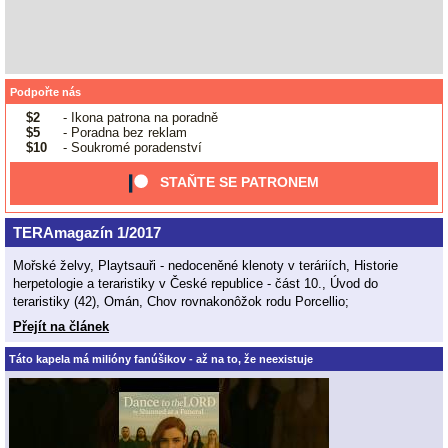
Podpořte nás
$2
- Ikona patrona na poradně
$5
- Poradna bez reklam
$10
- Soukromé poradenství
STAŇTE SE PATRONEM
TERAmagazín 1/2017
Mořské želvy, Playtsauři - nedoceněné klenoty v teráriích, Historie
herpetologie a teraristiky v České republice - část 10., Úvod do
teraristiky (42), Omán, Chov rovnakonôžok rodu Porcellio;
Přejít na článek
Táto kapela má milióny fanúšikov - až na to, že neexistuje