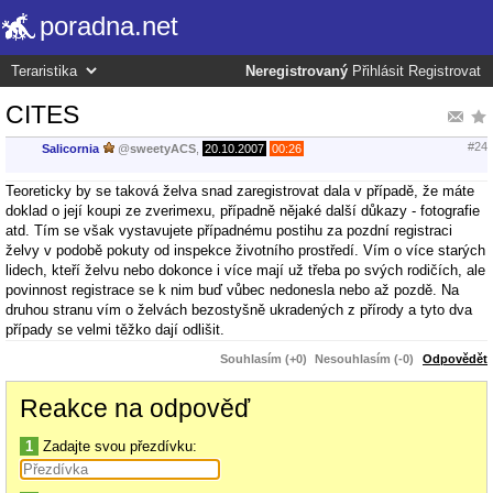
poradna.net
Neregistrovaný
Přihlásit
Registrovat
CITES
#24
Salicornia
@
sweetyACS
,
20.10.2007
00:26
Teoreticky by se taková želva snad zaregistrovat dala v případě, že máte
doklad o její koupi ze zverimexu, případně nějaké další důkazy - fotografie
atd. Tím se však vystavujete případnému postihu za pozdní registraci
želvy v podobě pokuty od inspekce životního prostředí. Vím o více starých
lidech, kteří želvu nebo dokonce i více mají už třeba po svých rodičích, ale
povinnost registrace se k nim buď vůbec nedonesla nebo až pozdě. Na
druhou stranu vím o želvách bezostyšně ukradených z přírody a tyto dva
případy se velmi těžko dají odlišit.
Souhlasím (+0)
Nesouhlasím (-0)
Odpovědět
Reakce na odpověď
1
Zadajte svou přezdívku: