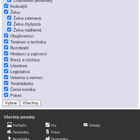
Chameleon jemenský
Krokodýli
Želvy
Želva zelenavá
Želva čtyřprstá
Želva nádherná
Obojživelníci
Terárium a technika
Bezobratlí
Hlodavci a zajícovci
Burzy a výstavy
Literatura
Legislativa
Veterina a nemoci
Terahádanky
Černá kronika
Pokec
Všechny poradny
Počítače
Hry
Debaty
Teraristika
Právo
Akvaristika
Ekonomika