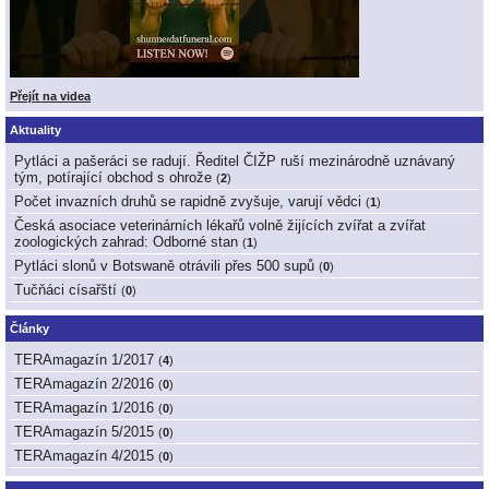
Přejít na videa
Aktuality
Pytláci a pašeráci se radují. Ředitel ČIŽP ruší mezinárodně uznávaný
tým, potírající obchod s ohrože
(
2
)
Počet invazních druhů se rapidně zvyšuje, varují vědci
(
1
)
Česká asociace veterinárních lékařů volně žijících zvířat a zvířat
zoologických zahrad: Odborné stan
(
1
)
Pytláci slonů v Botswaně otrávili přes 500 supů
(
0
)
Tučňáci císařští
(
0
)
Články
TERAmagazín 1/2017
(
4
)
TERAmagazín 2/2016
(
0
)
TERAmagazín 1/2016
(
0
)
TERAmagazín 5/2015
(
0
)
TERAmagazín 4/2015
(
0
)