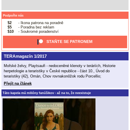
Podpořte nás
$2
- Ikona patrona na poradně
$5
- Poradna bez reklam
$10
- Soukromé poradenství
STAŇTE SE PATRONEM
TERAmagazín 1/2017
Mořské želvy, Playtsauři - nedoceněné klenoty v teráriích, Historie
herpetologie a teraristiky v České republice - část 10., Úvod do
teraristiky (42), Omán, Chov rovnakonôžok rodu Porcellio;
Přejít na článek
Táto kapela má milióny fanúšikov - až na to, že neexistuje