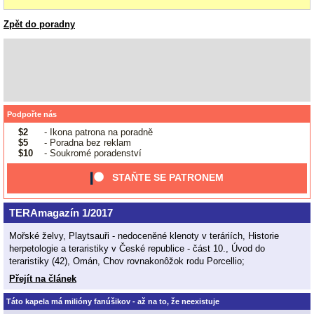
Zpět do poradny
Podpořte nás
$2
- Ikona patrona na poradně
$5
- Poradna bez reklam
$10
- Soukromé poradenství
STAŇTE SE PATRONEM
TERAmagazín 1/2017
Mořské želvy, Playtsauři - nedoceněné klenoty v teráriích, Historie
herpetologie a teraristiky v České republice - část 10., Úvod do
teraristiky (42), Omán, Chov rovnakonôžok rodu Porcellio;
Přejít na článek
Táto kapela má milióny fanúšikov - až na to, že neexistuje