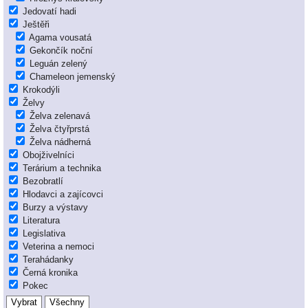
Jedovatí hadi
Ještěři
Agama vousatá
Gekončík noční
Leguán zelený
Chameleon jemenský
Krokodýli
Želvy
Želva zelenavá
Želva čtyřprstá
Želva nádherná
Obojživelníci
Terárium a technika
Bezobratlí
Hlodavci a zajícovci
Burzy a výstavy
Literatura
Legislativa
Veterina a nemoci
Terahádanky
Černá kronika
Pokec