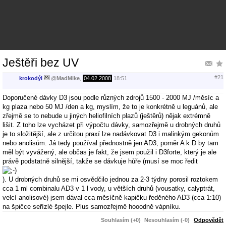
Ještěři bez UV
#21
krokodýl
@
MadMike
,
04.02.2008
18:51
Doporučené dávky D3 jsou podle různých zdrojů 1500 - 2000 MJ /měsíc a
kg plaza nebo 50 MJ /den a kg, myslím, že to je konkrétně u leguánů, ale
zřejmě se to nebude u jiných heliofilních plazů (ještěrů) nějak extrémně
lišit. Z toho lze vycházet při výpočtu dávky, samozřejmě u drobných druhů
je to složitější, ale z určitou praxí lze nadávkovat D3 i malinkým gekonům
nebo anolisům. Já tedy používal přednostně jen AD3, poměr A k D by tam
měl být vyvážený, ale občas je fakt, že jsem použil i D3forte, který je ale
právě podstatně silnější, takže se dávkuje hůře (musí se moc ředit
). U drobných druhů se mi osvědčilo jednou za 2-3 týdny porosil roztokem
cca 1 ml combinalu AD3 v 1 l vody, u větších druhů (vousatky, calyptrát,
velcí anolisové) jsem dával cca měsíčně kapičku ředěného AD3 (cca 1:10)
na špičce seřízlé špejle. Plus samozřejmě hooodně vápníku.
Souhlasím (+0)
Nesouhlasím (-0)
Odpovědět