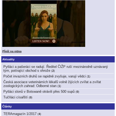
Přejít na videa
Aktuality
Pytláci a pašeráci se radují. Ředitel ČIŽP ruší mezinárodně uznávaný
tým, potírající obchod s ohrože
(
2
)
Počet invazních druhů se rapidně zvyšuje, varují vědci
(
1
)
Česká asociace veterinárních lékařů volně žijících zvířat a zvířat
zoologických zahrad: Odborné stan
(
1
)
Pytláci slonů v Botswaně otrávili přes 500 supů
(
0
)
Tučňáci císařští
(
0
)
Články
TERAmagazín 1/2017
(
4
)