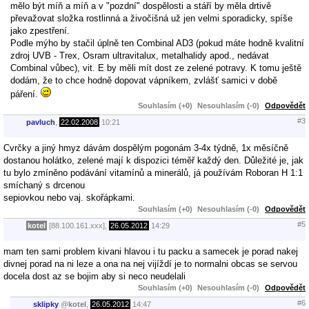
mělo být míň a míň a v "pozdní" dospělosti a stáří by měla drtivě
převažovat složka rostlinná a živočišná už jen velmi sporadicky, spíše
jako zpestření.
Podle mýho by stačil úplně ten Combinal AD3 (pokud máte hodně kvalitní
zdroj UVB - Trex, Osram ultravitalux, metalhalidy apod., nedávat
Combinal vůbec), vit. E by měli mít dost ze zelené potravy. K tomu ještě
dodám, že to chce hodně dopovat vápníkem, zvlášť samici v době
páření.
Souhlasím (+0)
Nesouhlasím (-0)
Odpovědět
#3
pavluch
,
22.02.2008
10:21
Cvrčky a jiný hmyz dávám dospělým pogonám 3-4x týdně, 1x měsíčně
dostanou holátko, zelené mají k dispozici téměř každý den. Důležité je, jak
tu bylo zmíněno podávání vitamínů a minerálů, já používám Roboran H 1:1
smíchaný s drcenou
sepiovkou nebo vaj. skořápkami.
Souhlasím (+0)
Nesouhlasím (-0)
Odpovědět
#5
kotel
[88.100.161.xxx],
26.05.2012
14:29
mam ten sami problem kivani hlavou i tu packu a samecek je porad nakej
divnej porad na ni leze a ona na nej vijíždí je to normalni obcas se servou
docela dost az se bojim aby si neco neudelali
Souhlasím (+0)
Nesouhlasím (-0)
Odpovědět
#6
sklipky
@
kotel
,
26.05.2012
14:47