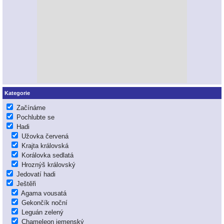
Kategorie
Začínáme
Pochlubte se
Hadi
Užovka červená
Krajta královská
Korálovka sedlatá
Hroznýš královský
Jedovatí hadi
Ještěři
Agama vousatá
Gekončík noční
Leguán zelený
Chameleon jemenský