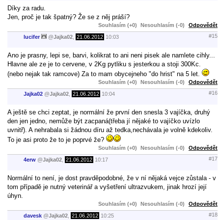
Díky za radu.
Jen, proč je tak špatný? Že se z něj práší?
Souhlasím (+0)
Nesouhlasím (-0)
Odpovědět
#15
lucifer
@
Jajka02
,
21.06.2012
10:03
Ano je prasny, lepi se, barvi, kolikrat to ani neni pisek ale namlete cihly...
Hlavne ale ze je to cervene, v 2Kg pytliku s jesterkou a stoji 300Kc.
(nebo nejak tak ramcove) Za to mam obycejneho "do hrist" na 5 let.
Souhlasím (+0)
Nesouhlasím (-0)
Odpovědět
#16
Jajka02
@
Jajka02
,
21.06.2012
10:04
A ještě se chci zeptat, je normální že první den snesla 3 vajíčka, druhý
den jen jedno, nemůže být zacpaná(třeba jí nějaké to vajíčko uvízlo
uvnitř). A nehrabala si žádnou díru až tedka,nechávala je volně kdekoliv.
To je asi proto že to je poprvé že?
Souhlasím (+0)
Nesouhlasím (-0)
Odpovědět
#17
4erw
@
Jajka02
,
21.06.2012
10:17
Normální to není, je dost pravděpodobné, že v ní nějaká vejce zůstala - v
tom případě je nutný veterinář a vyšetření ultrazvukem, jinak hrozí její
úhyn.
Souhlasím (+0)
Nesouhlasím (-0)
Odpovědět
#18
davesk
@
Jajka02
,
21.06.2012
10:25