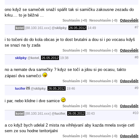
ono když se sameček snaží spářit tak si samičku zakousne zezadu do
krku.... to je běžné ...
Souhlasím (+0)
Nesouhlasím (-0)
Odpovědět
#7
kotel
[88.100.161.xxx]
@
sklipky
,
26.05.2012
14:49
i to točeni do do kola obcas je to dost brutalni a dou si i po vocasu kdyš
se snazi na ty zada
Souhlasím (+0)
Nesouhlasím (-0)
Odpovědět
#8
sklipky
@
kotel
,
26.05.2012
19:38
no a nemate dva samečky ? kdyz se točí a jdou si po ocasu, takto
zápasí dva samečci
Souhlasím (+0)
Nesouhlasím (-0)
Odpovědět
#9
lucifer
@
sklipky
,
26.05.2012
19:46
i par, nebo klidne i dve samice
Souhlasím (+0)
Nesouhlasím (-0)
Odpovědět
#10
kotel
[88.100.161.xxx]
@
lucifer
,
26.05.2012
20:43
a co když bych udelal 2 mista na vihřejvaní aby kazda mnela svoje cetl
sem ze sou hodne teritorijalni
Souhlasím (+0)
Nesouhlasím (-0)
Odpovědět