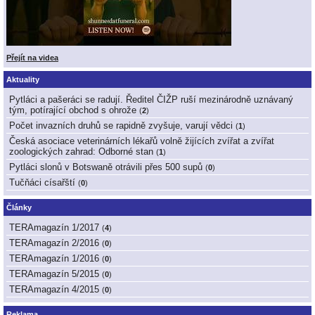
Přejít na videa
Aktuality
Pytláci a pašeráci se radují. Ředitel ČIŽP ruší mezinárodně uznávaný
tým, potírající obchod s ohrože
(
2
)
Počet invazních druhů se rapidně zvyšuje, varují vědci
(
1
)
Česká asociace veterinárních lékařů volně žijících zvířat a zvířat
zoologických zahrad: Odborné stan
(
1
)
Pytláci slonů v Botswaně otrávili přes 500 supů
(
0
)
Tučňáci císařští
(
0
)
Články
TERAmagazín 1/2017
(
4
)
TERAmagazín 2/2016
(
0
)
TERAmagazín 1/2016
(
0
)
TERAmagazín 5/2015
(
0
)
TERAmagazín 4/2015
(
0
)
Reklama