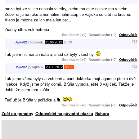
moze byt ze si ich nenasla vsetky, alebo ma este nejake ma v sebe.
Zober si ju na ruku a normalne nahmataj, tie vajicka su citit na bruchu.
Alebo je mozne ze ich mala len par...
Ziadny ultrazvuk netreba
Souhlasím (+0)
Nesouhlasím (-0)
Odpovědět
#19
Jajka02
@
davesk
,
21.06.2012
10:39
Tak jsem nic nanahmatala, snad už byly všechny.
Souhlasím (+0)
Nesouhlasím (-0)
Odpovědět
#20
Jajka02
@
Jajka02
,
23.06.2012
08:55
Tak jsme včera byly na veterině a paní doktorka mojí agamce píchla dvě
injekce. Když jsme přišly domů, Brůňa vyprdla ještě 8 vajíček. Takže je
dobře že jsem tam zašla.
Teď už je Brůňa v pořádku a fit.
Souhlasím (+0)
Nesouhlasím (-0)
Odpovědět
Zpět do poradny
Odpovědět na původní otázku
Nahoru