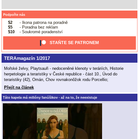
Podpořte nás
$2
- Ikona patrona na poradně
$5
- Poradna bez reklam
$10
- Soukromé poradenství
STAŇTE SE PATRONEM
TERAmagazín 1/2017
Mořské želvy, Playtsauři - nedoceněné klenoty v teráriích, Historie
herpetologie a teraristiky v České republice - část 10., Úvod do
teraristiky (42), Omán, Chov rovnakonôžok rodu Porcellio;
Přejít na článek
Táto kapela má milióny fanúšikov - až na to, že neexistuje