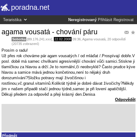
poradna.net
Neregistrovaný
Přihlásit
Registrovat
agama vousatá - chování páru
Sobotka
[89.176.241.xxx],
22.02.2008
09:36
,
Agama vousatá
, 20 odpovědí
(20735 zobrazení)
Prosím o radu!
Už přes rok chováme pár agam vousatých / od mláďat /.Prospívají dobře.V
posl. době má samec chvilkami agresivnější chování vůči samici.Stiskne ji
tlamičkou za hlavou a drží.Je to normální,či neobvyklé? Často prudce kýve
hlavou a samice mává jednou končetinou,není to nějaký druh
dorozumívání?Složku potravy mají živočišnou i
rostlinou,vč.granul.vitamínů.Kolikrát týdně je dobré dávat živočichy?Někdy
jim v našem případě stačí jednou týdně,samec je při lovení apatičtější.
Děkuji předem za odpověď a přeji krásný den.Denisa
Odpovědět
Předmět