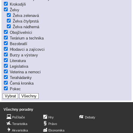
Krokodýli
Želvy
Želva zelenavá
Želva čtyřprstá
Želva nádherná
Obojživelníci
Terárium a technika
Bezobratlí
Hlodavci a zajícovci
Burzy a výstavy
Literatura
Legislativa
Veterina a nemoci
Terahádanky
Černá kronika
Pokec
Všechny poradny
Počítače
Hry
Debaty
Teraristika
Právo
Akvaristika
Ekonomika