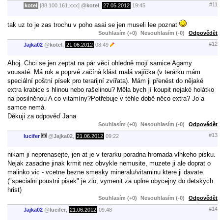
#11
kotel
[88.100.161.xxx]
@
kotel
,
27.05.2012
19:45
tak uz to je zas trochu v poho asai se jen museli lee poznat
Souhlasím (+0)
Nesouhlasím (-0)
Odpovědět
#12
Jajka02
@
kotel
,
21.06.2012
08:49
Ahoj. Chci se jen zeptat na pár věcí ohledně mojí samice Agamy
vousaté. Má rok a poprvé začíná klást malá vajíčka (v terárku mám
speciální poštní písek pro terarijní zvířata). Mám ji přenést do nějaké
extra krabice s hlinou nebo rašelinou? Měla bych jí koupit nejaké holátko
na posilněnou A co vitamíny?Potřebuje v téhle době něco extra? Jo a
samce nemá.
Děkuji za odpověď Jana
Souhlasím (+0)
Nesouhlasím (-0)
Odpovědět
#13
lucifer
@
Jajka02
,
21.06.2012
09:22
nikam ji neprenasejte, jen at je v terarku poradna hromada vlhkeho pisku.
Nejak zasadne jinak krmit nez obvykle nemusite, muzete ji ale doprat o
malinko vic - vcetne bezne smesky mineralu/vitaminu ktere ji davate.
("specialni poustni pisek" je zlo, vymenit za uplne obycejny do detskych
hrist)
Souhlasím (+0)
Nesouhlasím (-0)
Odpovědět
#14
Jajka02
@
lucifer
,
21.06.2012
09:48