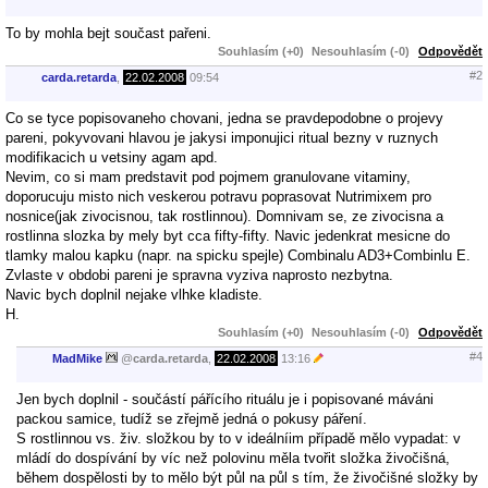
To by mohla bejt součast pařeni.
Souhlasím (+0)
Nesouhlasím (-0)
Odpovědět
#2
carda.retarda
,
22.02.2008
09:54
Co se tyce popisovaneho chovani, jedna se pravdepodobne o projevy
pareni, pokyvovani hlavou je jakysi imponujici ritual bezny v ruznych
modifikacich u vetsiny agam apd.
Nevim, co si mam predstavit pod pojmem granulovane vitaminy,
doporucuju misto nich veskerou potravu poprasovat Nutrimixem pro
nosnice(jak zivocisnou, tak rostlinnou). Domnivam se, ze zivocisna a
rostlinna slozka by mely byt cca fifty-fifty. Navic jedenkrat mesicne do
tlamky malou kapku (napr. na spicku spejle) Combinalu AD3+Combinlu E.
Zvlaste v obdobi pareni je spravna vyziva naprosto nezbytna.
Navic bych doplnil nejake vlhke kladiste.
H.
Souhlasím (+0)
Nesouhlasím (-0)
Odpovědět
#4
MadMike
@
carda.retarda
,
22.02.2008
13:16
Jen bych doplnil - součástí pářícího rituálu je i popisované máváni
packou samice, tudíž se zřejmě jedná o pokusy páření.
S rostlinnou vs. živ. složkou by to v ideálníim případě mělo vypadat: v
mládí do dospívání by víc než polovinu měla tvořit složka živočišná,
během dospělosti by to mělo být půl na půl s tím, že živočišné složky by