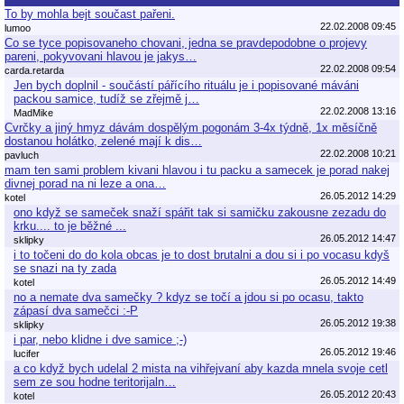
To by mohla bejt součast pařeni.
22.02.2008 09:45
lumoo
Co se tyce popisovaneho chovani, jedna se pravdepodobne o projevy
pareni, pokyvovani hlavou je jakys…
22.02.2008 09:54
carda.retarda
Jen bych doplnil - součástí pářícího rituálu je i popisované máváni
packou samice, tudíž se zřejmě j…
22.02.2008 13:16
MadMike
Cvrčky a jiný hmyz dávám dospělým pogonám 3-4x týdně, 1x měsíčně
dostanou holátko, zelené mají k dis…
22.02.2008 10:21
pavluch
mam ten sami problem kivani hlavou i tu packu a samecek je porad nakej
divnej porad na ni leze a ona…
26.05.2012 14:29
kotel
ono když se sameček snaží spářit tak si samičku zakousne zezadu do
krku.... to je běžné ...
26.05.2012 14:47
sklipky
i to točeni do do kola obcas je to dost brutalni a dou si i po vocasu kdyš
se snazi na ty zada
26.05.2012 14:49
kotel
no a nemate dva samečky ? kdyz se točí a jdou si po ocasu, takto
zápasí dva samečci :-P
26.05.2012 19:38
sklipky
i par, nebo klidne i dve samice ;-)
26.05.2012 19:46
lucifer
a co když bych udelal 2 mista na vihřejvaní aby kazda mnela svoje cetl
sem ze sou hodne teritorijaln…
26.05.2012 20:43
kotel