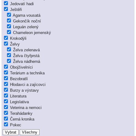
Jedovatí hadi
Ještěři
Agama vousatá
Gekončík noční
Leguán zelený
Chameleon jemenský
Krokodýli
Želvy
Želva zelenavá
Želva čtyřprstá
Želva nádherná
Obojživelníci
Terárium a technika
Bezobratlí
Hlodavci a zajícovci
Burzy a výstavy
Literatura
Legislativa
Veterina a nemoci
Terahádanky
Černá kronika
Pokec