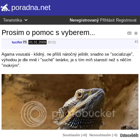
poradna.net
Neregistrovaný
Přihlásit
Registrovat
Prosim o pomoc s vyberem...
#1
lucifer
,
01.01.2009
20:01
Agama vousatá - klidný, ne příliš náročný ještěr, snadno se "socializuje",
výhodou je dle mně i "suché" terárko, je s tím míň starostí než s něčím
"mokrým".
Souhlasím (+0)
Nesouhlasím (-0)
Odpovědět