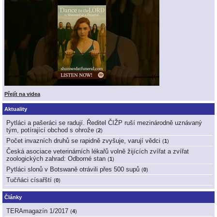
Přejít na videa
Aktuality
Pytláci a pašeráci se radují. Ředitel ČIŽP ruší mezinárodně uznávaný
tým, potírající obchod s ohrože
(
2
)
Počet invazních druhů se rapidně zvyšuje, varují vědci
(
1
)
Česká asociace veterinárních lékařů volně žijících zvířat a zvířat
zoologických zahrad: Odborné stan
(
1
)
Pytláci slonů v Botswaně otrávili přes 500 supů
(
0
)
Tučňáci císařští
(
0
)
Články
TERAmagazín 1/2017
(
4
)