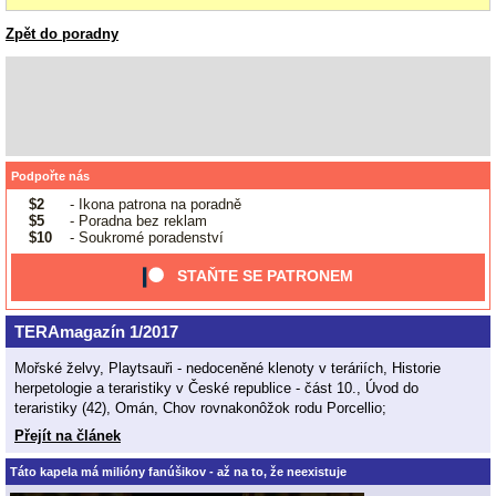
Zpět do poradny
Podpořte nás
$2
- Ikona patrona na poradně
$5
- Poradna bez reklam
$10
- Soukromé poradenství
STAŇTE SE PATRONEM
TERAmagazín 1/2017
Mořské želvy, Playtsauři - nedoceněné klenoty v teráriích, Historie
herpetologie a teraristiky v České republice - část 10., Úvod do
teraristiky (42), Omán, Chov rovnakonôžok rodu Porcellio;
Přejít na článek
Táto kapela má milióny fanúšikov - až na to, že neexistuje