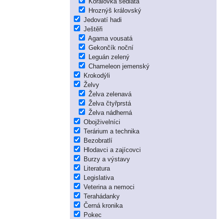
Korálovka sedlatá
Hroznýš královský
Jedovatí hadi
Ještěři
Agama vousatá
Gekončík noční
Leguán zelený
Chameleon jemenský
Krokodýli
Želvy
Želva zelenavá
Želva čtyřprstá
Želva nádherná
Obojživelníci
Terárium a technika
Bezobratlí
Hlodavci a zajícovci
Burzy a výstavy
Literatura
Legislativa
Veterina a nemoci
Terahádanky
Černá kronika
Pokec