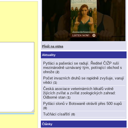
Přejít na videa
Aktuality
Pytláci a pašeráci se radují. Ředitel ČIŽP ruší
mezinárodně uznávaný tým, potírající obchod s
ohrože
(
2
)
Počet invazních druhů se rapidně zvyšuje, varují
vědci
(
1
)
Česká asociace veterinárních lékařů volně
žijících zvířat a zvířat zoologických zahrad:
Odborné stan
(
1
)
Pytláci slonů v Botswaně otrávili přes 500 supů
(
0
)
Tučňáci císařští
(
0
)
Články