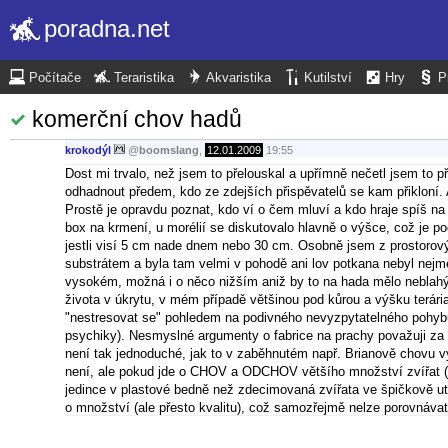
poradna.net
Počítače
Teraristika
Akvaristika
Kutilství
Hry
P
komerční chov hadů
krokodýl
@
boomslang
,
12.01.2009
19:55
Dost mi trvalo, než jsem to přelouskal a upřímně nečetl jsem to př
odhadnout předem, kdo ze zdejších přispěvatelů se kam přikloní.
Prostě je opravdu poznat, kdo ví o čem mluví a kdo hraje spíš na 
box na krmení, u morélií se diskutovalo hlavně o výšce, což je po
jestli visí 5 cm nade dnem nebo 30 cm. Osobně jsem z prostorový
substrátem a byla tam velmi v pohodě ani lov potkana nebyl nej
vysokém, možná i o něco nižším aniž by to na hada mělo neblahý v
života v úkrytu, v mém případě většinou pod kůrou a výšku terá
"nestresovat se" pohledem na podivného nevyzpytatelného pohybují
psychiky). Nesmyslné argumenty o fabrice na prachy považuji za i
není tak jednoduché, jak to v zaběhnutém např. Brianově chovu
není, ale pokud jde o CHOV a ODCHOV většího množství zvířat (had
jedince v plastové bedně než zdecimovaná zvířata ve špičkově ut
o množství (ale přesto kvalitu), což samozřejmě nelze porovnáv