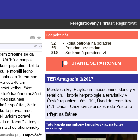
Neregistrovaný
Přihlásit
Registrovat
Podpořte nás
$2
- Ikona patrona na poradně
#150
$5
- Poradna bez reklam
$10
- Soukromé poradenství
lkem zřetelně se dá
aně RACKů a naopak.
STAŇTE SE PATRONEM
em přijatelně - byl to
u je morélii jedno
bíhala cca 10 cm nad
TERAmagazín 1/2017
boxu cca 40 cm
 tráví velkou část
Mořské želvy, Playtsauři - nedoceněné klenoty v
, které hadům umožňují
teráriích, Historie herpetologie a teraristiky v
 hlediska hadí
České republice - část 10., Úvod do teraristiky
káže spočítat, že to
(42), Omán, Chov rovnakonôžok rodu Porcellio;
áku to pravda moc
Přejít na článek
ěji uvidím zdravé
du o "farmu" a tedy i
Táto kapela má milióny fanúšikov - až na to, že
án na chov ekonomicky.
neexistuje
uhlasím (-0)
Odpovědět