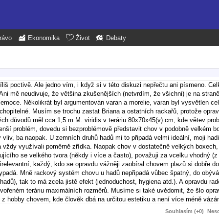
rávo
Ekonomika
Život
Debaty
íliš poctivě. Ale jedno vím, i když si v této diskuzi nepřečtu ani písmeno. Ce
 Ani mě neudivuje, že většina zkušenějších (netvrdím, že všichni) je na str
emoce. Několikrát byl argumentován varan a morelie, varan byl vysvětlen celk
chopitelné. Musím se trochu zastat Briana a ostatních rackařů, protože opravd
ch důvodů měl cca 1,5 m M. viridis v teráriu 80x70x45(v) cm, kde větev pro
menší problém, dovedu si bezproblémově představit chov v podobně velkém 
liv, ba naopak. U zemních druhů hadů mi to připadá velmi ideální, moji hadi
ria vždy využívali poměrně zřídka. Naopak chov v dostatečně velkých boxech
cího se velkého tvora (někdy i více a často), považuji za vcelku vhodný (z
relevantní, každý, kdo se opravdu vážněji zaobíral chovem plazů si dobře do
 vypadá. Mně rackový systém chovu u hadů nepřipadá vůbec špatný, do obýv
ů), tak to má zcela jistě efekt (jednoduchost, hygiena atd.). A opravdu rad
vořeném teráriu maximálních rozměrů. Musíme si také uvědomit, že šlo oprav
at z hobby chovem, kde člověk dbá na určitou estetiku a není více méně váz
Souhlasím (+0)
Neso