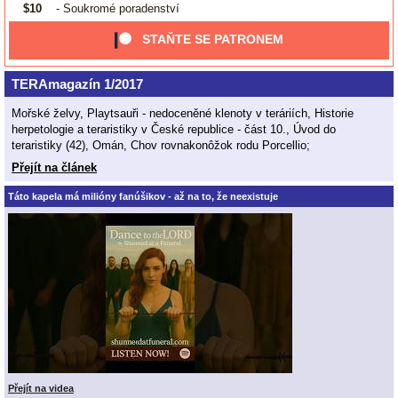
$10
- Soukromé poradenství
STAŇTE SE PATRONEM
TERAmagazín 1/2017
Mořské želvy, Playtsauři - nedoceněné klenoty v teráriích, Historie
herpetologie a teraristiky v České republice - část 10., Úvod do
teraristiky (42), Omán, Chov rovnakonôžok rodu Porcellio;
Přejít na článek
Táto kapela má milióny fanúšikov - až na to, že neexistuje
Přejít na videa