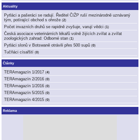
Aktuality
Pytláci a pašeráci se radují. Ředitel ČIŽP ruší mezinárodně uznávaný
tým, potírající obchod s ohrože
(
2
)
Počet invazních druhů se rapidně zvyšuje, varují vědci
(
1
)
Česká asociace veterinárních lékařů volně žijících zvířat a zvířat
zoologických zahrad: Odborné stan
(
1
)
Pytláci slonů v Botswaně otrávili přes 500 supů
(
0
)
Tučňáci císařští
(
0
)
Články
TERAmagazín 1/2017
(
4
)
TERAmagazín 2/2016
(
0
)
TERAmagazín 1/2016
(
0
)
TERAmagazín 5/2015
(
0
)
TERAmagazín 4/2015
(
0
)
Reklama