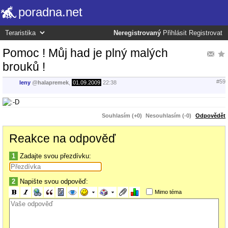
poradna.net
Neregistrovaný
Přihlásit
Registrovat
Pomoc ! Můj had je plný malých
brouků !
#59
leny
@
halapremek
,
01.09.2009
22:38
Souhlasím (+0)
Nesouhlasím (-0)
Odpovědět
Reakce na odpověď
1
Zadajte svou přezdívku:
2
Napište svou odpověď:
Mimo téma