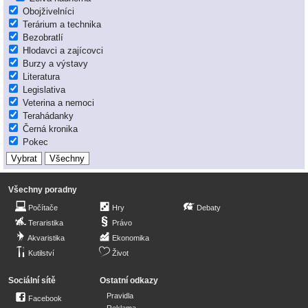
Obojživelníci
Terárium a technika
Bezobratlí
Hlodavci a zajícovci
Burzy a výstavy
Literatura
Legislativa
Veterina a nemoci
Terahádanky
Černá kronika
Pokec
Všechny poradny
Počítače
Hry
Debaty
Teraristika
Právo
Akvaristika
Ekonomika
Kutilství
Život
Sociální sítě
Ostatní odkazy
Pravidla
Facebook