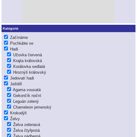
Kategorie
Začínáme
Pochlubte se
Hadi
Užovka červená
Krajta královská
Korálovka sedlatá
Hroznýš královský
Jedovatí hadi
Ještěři
Agama vousatá
Gekončík noční
Leguán zelený
Chameleon jemenský
Krokodýli
Želvy
Želva zelenavá
Želva čtyřprstá
Želva nádherná