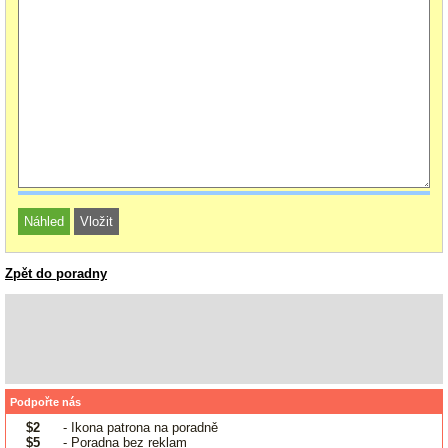
Zpět do poradny
Podpořte nás
$2
- Ikona patrona na poradně
$5
- Poradna bez reklam