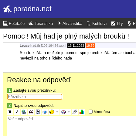
poradna.net
Počítače
Teraristika
Akvaristika
Kutilství
Hry
P
Pomoc ! Můj had je plný malých brouků !
Leuse hadák
[109.164.36.xxx],
13.11.2023
19:59
Sou to klíšťata mužete je pomocí spreje proti klíšťatúm ale bacha 
nevlezli na toho slíklého hada
Reakce na odpověď
1
Zadajte svou přezdívku:
2
Napište svou odpověď:
Mimo téma