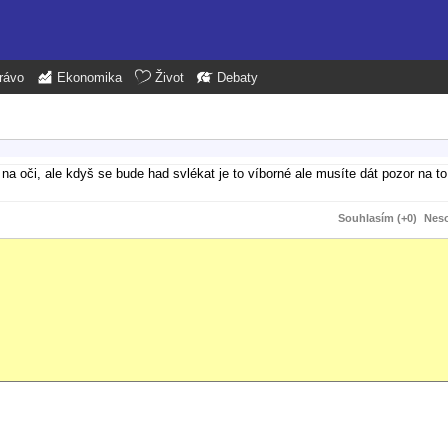
rávo
Ekonomika
Život
Debaty
na oči, ale kdyš se bude had svlékat je to víborné ale musíte dát pozor na to
Souhlasím (+0)
Neso