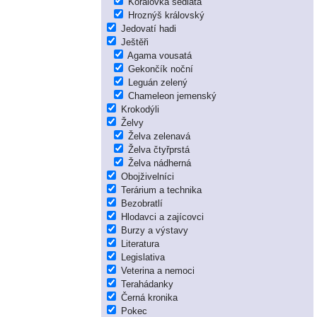
Korálovka sedlatá
Hroznýš královský
Jedovatí hadi
Ještěři
Agama vousatá
Gekončík noční
Leguán zelený
Chameleon jemenský
Krokodýli
Želvy
Želva zelenavá
Želva čtyřprstá
Želva nádherná
Obojživelníci
Terárium a technika
Bezobratlí
Hlodavci a zajícovci
Burzy a výstavy
Literatura
Legislativa
Veterina a nemoci
Terahádanky
Černá kronika
Pokec