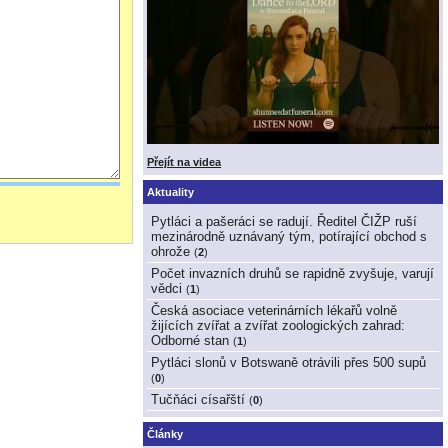
Přejít na videa
Aktuality
Pytláci a pašeráci se radují. Ředitel ČIŽP ruší
mezinárodně uznávaný tým, potírající obchod s
ohrože
(
2
)
Počet invazních druhů se rapidně zvyšuje, varují
vědci
(
1
)
Česká asociace veterinárních lékařů volně
žijících zvířat a zvířat zoologických zahrad:
Odborné stan
(
1
)
Pytláci slonů v Botswaně otrávili přes 500 supů
(
0
)
Tučňáci císařští
(
0
)
Články