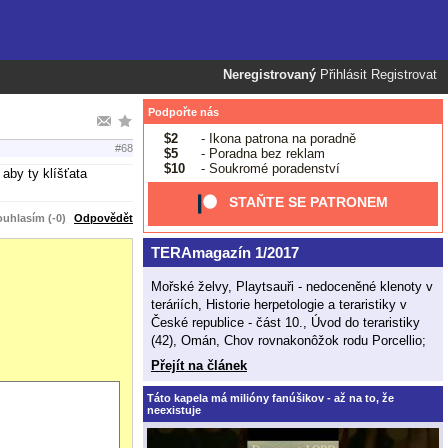
Neregistrovaný
Přihlásit
Registrovat
Podpořte nás
$2
- Ikona patrona na poradně
#68
$5
- Poradna bez reklam
$10
- Soukromé poradenství
 aby ty klíšťata
STAŇTE SE PATRONEM
uhlasím (-0)
Odpovědět
TERAmagazín 1/2017
Mořské želvy, Playtsauři - nedoceněné klenoty v
teráriích, Historie herpetologie a teraristiky v
České republice - část 10., Úvod do teraristiky
(42), Omán, Chov rovnakonôžok rodu Porcellio;
Přejít na článek
Táto kapela má milióny fanúšikov - až na to, že
neexistuje