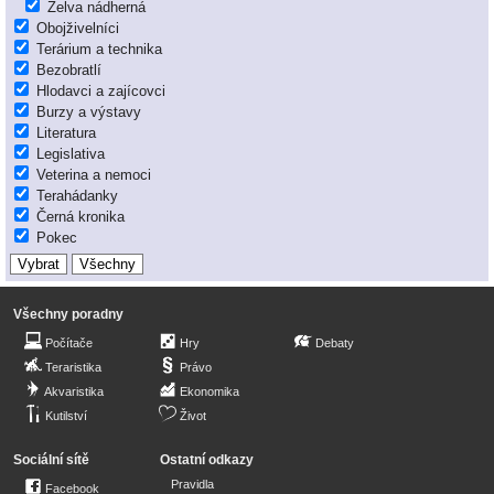
Želva nádherná
Obojživelníci
Terárium a technika
Bezobratlí
Hlodavci a zajícovci
Burzy a výstavy
Literatura
Legislativa
Veterina a nemoci
Terahádanky
Černá kronika
Pokec
Všechny poradny
Počítače
Hry
Debaty
Teraristika
Právo
Akvaristika
Ekonomika
Kutilství
Život
Sociální sítě
Ostatní odkazy
Pravidla
Facebook