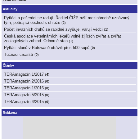
Aktuality
Pytláci a pašeráci se radují. Ředitel ČIŽP ruší mezinárodně uznávaný
tým, potírající obchod s ohrože
(
2
)
Počet invazních druhů se rapidně zvyšuje, varují vědci
(
1
)
Česká asociace veterinárních lékařů volně žijících zvířat a zvířat
zoologických zahrad: Odborné stan
(
1
)
Pytláci slonů v Botswaně otrávili přes 500 supů
(
0
)
Tučňáci císařští
(
0
)
Články
TERAmagazín 1/2017
(
4
)
TERAmagazín 2/2016
(
0
)
TERAmagazín 1/2016
(
0
)
TERAmagazín 5/2015
(
0
)
TERAmagazín 4/2015
(
0
)
Reklama