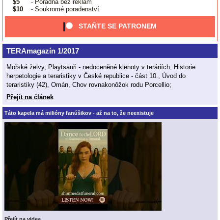
$5
- Poradna bez reklam
$10
- Soukromé poradenství
STAŇTE SE PATRONEM
TERAmagazín 1/2017
Mořské želvy, Playtsauři - nedoceněné klenoty v teráriích, Historie
herpetologie a teraristiky v České republice - část 10., Úvod do
teraristiky (42), Omán, Chov rovnakonôžok rodu Porcellio;
Přejít na článek
Táto kapela má milióny fanúšikov - až na to, že neexistuje
Přejít na videa