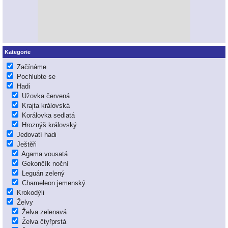
Kategorie
Začínáme
Pochlubte se
Hadi
Užovka červená
Krajta královská
Korálovka sedlatá
Hroznýš královský
Jedovatí hadi
Ještěři
Agama vousatá
Gekončík noční
Leguán zelený
Chameleon jemenský
Krokodýli
Želvy
Želva zelenavá
Želva čtyřprstá