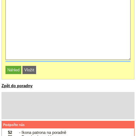
Zpět do poradny
Podpořte nás
$2
- Ikona patrona na poradně