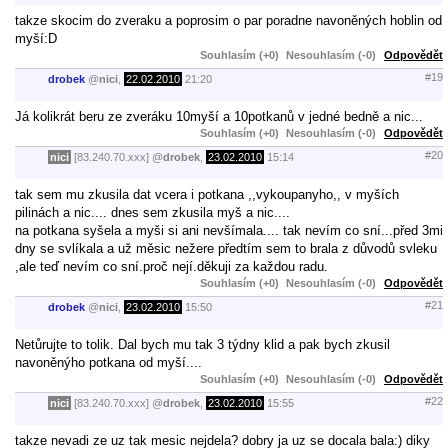
takze skocim do zveraku a poprosim o par poradne navoněných hoblin od
myší:D
Souhlasím (+0)
Nesouhlasím (-0)
Odpovědět
#19
drobek
@
nici
,
22.02.2010
21:20
Já kolikrát beru ze zveráku 10myší a 10potkanů v jedné bedně a nic...
Souhlasím (+0)
Nesouhlasím (-0)
Odpovědět
#20
nici
[83.240.70.xxx]
@
drobek
,
23.02.2010
15:14
tak sem mu zkusila dat vcera i potkana ,,vykoupanyho,, v myších
pilinách a nic.... dnes sem zkusila myš a nic....
na potkana syšela a myši si ani nevšímala.... tak nevím co sní...před 3mi
dny se svlíkala a už měsic nežere předtím sem to brala z důvodů svleku
,ale teď nevím co sní.proč nejí.děkuji za každou radu.
Souhlasím (+0)
Nesouhlasím (-0)
Odpovědět
#21
drobek
@
nici
,
23.02.2010
15:50
Netůrujte to tolik. Dal bych mu tak 3 týdny klid a pak bych zkusil
navoněnýho potkana od myší....
Souhlasím (+0)
Nesouhlasím (-0)
Odpovědět
#22
nici
[83.240.70.xxx]
@
drobek
,
23.02.2010
15:55
takze nevadi ze uz tak mesic nejdela? dobry ja uz se docala bala:) diky