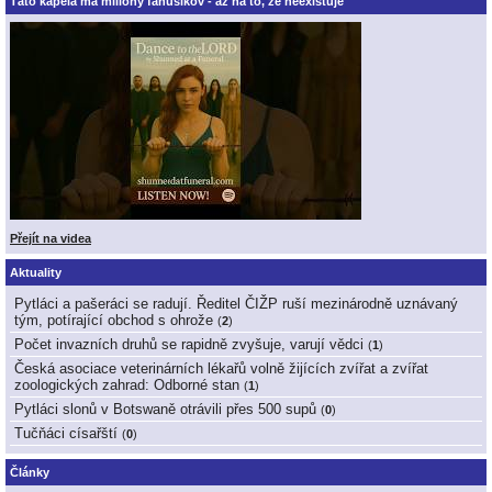
Táto kapela má milióny fanúšikov - až na to, že neexistuje
Přejít na videa
Aktuality
Pytláci a pašeráci se radují. Ředitel ČIŽP ruší mezinárodně uznávaný
tým, potírající obchod s ohrože
(
2
)
Počet invazních druhů se rapidně zvyšuje, varují vědci
(
1
)
Česká asociace veterinárních lékařů volně žijících zvířat a zvířat
zoologických zahrad: Odborné stan
(
1
)
Pytláci slonů v Botswaně otrávili přes 500 supů
(
0
)
Tučňáci císařští
(
0
)
Články