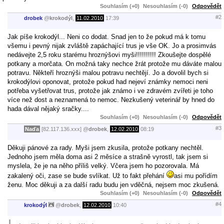
Souhlasím (+0)
Nesouhlasím (-0)
Odpovědět
#2
drobek
@
krokodýl
,
11.02.2010
17:39
Jak píše krokodýl... Neni co dodat. Snad jen to že pokud má k tomu
všemu i pevný nijak zvláště zapáchající trus je vše OK. Jo a prosimvás
nedávejte 2,5 roku starému hroznýšovi myši!!!!!!!!!! Zkoušejte dospělé
potkany a morčata. On možná taky nechce žrát protože mu dáváte malou
potravu. Někteří hroznýši malou potravu nechtějí. Jo a dovolil bych si
krokodýlovi oponovat, protože pokud had nejeví známky nemoci neni
potřeba vyšetřovat trus, protože jak známo i ve zdravém zvířeti je toho
více než dost a neznamená to nemoc. Nezkušený veterinář by hned do
hada dával nějaký sračky....
Souhlasím (+0)
Nesouhlasím (-0)
Odpovědět
#3
Naďa
[82.117.136.xxx]
@
drobek
,
12.02.2010
08:19
Děkuji pánové za rady. Myši jsem zkusila, protože potkany nechtěl.
Jednoho jsem měla doma asi 2 měsíce a strašně vyrostl, tak jsem si
myslela, že je na něho příliš velký. Včera jsem ho pozorovala. Má
zakalený oči, zase se bude svlíkat. Už to fakt přehání
asi mu pořídím
ženu. Moc děkuji a za další radu budu jen vděčná, nejsem moc zkušená.
Souhlasím (+0)
Nesouhlasím (-0)
Odpovědět
#4
krokodýl
@
drobek
,
12.02.2010
10:40