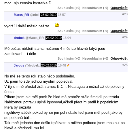
moc..njn zenska hysterka:D
Souhlasím (+0)
Nesouhlasím (-0)
Odpovědět
#23
Mates_RR
@
nici
,
23.02.2010
15:57
vydrží i další měsíc nežrat ...
Souhlasím (+0)
Nesouhlasím (-0)
Odpovědět
#24
drobek
@
Mates_RR
,
23.02.2010
16:04
Mě občas někteří samci nežerou 4 měsíce hlavně když jsou
zamilovaní... i déle
Souhlasím (+0)
Nesouhlasím (-0)
Odpovědět
#25
Jarous
@
drobek
,
23.02.2010
16:48
No mě se tento rok stalo něco podobného.
Už jsem to zde jednou myslím popisoval.
V říjnu mně přestal žrát samec B.C.I. Nicaragua a nežral až do poloviny
února.
Přitom jsem ale měl pocit že hlad má,protože stále šmejdil po teráriu.
Nabízenou potravu úplně ignoroval,ačkoli předtím patřil k popelnicím
která by sežrala
i igelitový sáček pokud by se jen pohnul,ale teď jsem měl pocit jako by
se potkanů bál...
Tak mně jednoho dne došla trpělivost a milého potkana jsem majznul po
hlavě a předhodil mu jej.