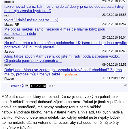
23.02.2010 15:50
drobek
takze nevadi ze uz tak mesic nejdela? dobry ja uz se docala bala:) diky
moc..njn zenska hysterka:D
23.02.2010 15:55
nici
vydrží i další měsíc nežrat ... ;-)
23.02.2010 15:57
Mates_RR
Mě občas někteří samci nežerou 4 měsíce hlavně když jsou
zamilovaní... i déle
23.02.2010 16:04
drobek
No mě se tento rok stalo něco podobného. Už jsem to zde jednou myslím
popisoval. V říjnu mně přestal…
23.02.2010 16:48
Jarous
Ahoj, takže abych Vám všem, co jste mi radili podala zpětnou vazbu.
Objednala jsem se k veterináři a…
09.04.2010 22:53
nada
Dobrý den. Mohu se zeptat, jak vypadá takové hadí chrchlání? Zajímá
mě to, protože můj Hroznýš takté…
poslední
15.11.2019 11:28
Plavec
#1
krokodýl
,
11.02.2010
10:17
Může jít o samce, který se rozhodl, že už je dost velký na páření, pak
prostě někteří nemají dočasně zájem o potravu. Pokud je jinak v pořádku,
chová se normáloně, má pevný svalový tonus nemá měkké
nafouklé/vodnaté břicho, nemá v tlamě hleny a hnis atd, tak bych nedělal
paniku. Pokud chcete něco udělat, tak kdyby udělal ještě nějaký bobek,
tak ho můžete dát na veterinu na rozbor, aby náhodou neměl nějaké ty
potvůrky v trávičce.