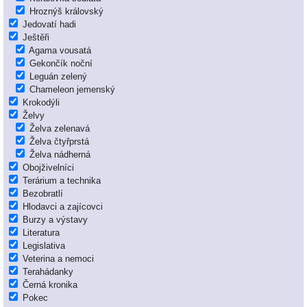
Hroznýš královský
Jedovatí hadi
Ještěři
Agama vousatá
Gekončík noční
Leguán zelený
Chameleon jemenský
Krokodýli
Želvy
Želva zelenavá
Želva čtyřprstá
Želva nádherná
Obojživelníci
Terárium a technika
Bezobratlí
Hlodavci a zajícovci
Burzy a výstavy
Literatura
Legislativa
Veterina a nemoci
Terahádanky
Černá kronika
Pokec