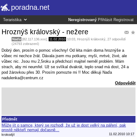
poradna.net
Neregistrovaný
Přihlásit
Registrovat
Hroznýš královský - nežere
Naďa
[82.117.136.xxx],
11.02.2010
10:03
,
Hroznýš královský
, 27 odpovědí
(24793 zobrazení)
Dobrý den, prosím o pomoc všechny! Od léta mám doma hroznýše a
vůbec mi nechce žrát. Dávala jsem mu potkany, myši, mrtvé, živé, ale
vůbec nic. Jsou mu 2,5roku a předchozí majitel neměl problém. Mám
strach, aby mi neumřel. Už se svlíkal dvakrát, teplo snad má dost, 24 a
pod žárovkou přes 30. Prosím pomozte mi !! Moc děkuji Naďa
nadulenka@centrum.cz
Odpovědět
Předmět
Může jít o samce, který se rozhodl, že už je dost velký na páření, pak
prostě někteří nemají dočasně…
11.02.2010 10:17
krokodýl