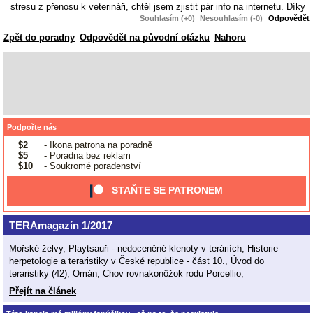
stresu z přenosu k veterináři, chtěl jsem zjistit pár info na internetu. Díky
Souhlasím (+0)
Nesouhlasím (-0)
Odpovědět
Zpět do poradny
Odpovědět na původní otázku
Nahoru
Podpořte nás
$2
- Ikona patrona na poradně
$5
- Poradna bez reklam
$10
- Soukromé poradenství
STAŇTE SE PATRONEM
TERAmagazín 1/2017
Mořské želvy, Playtsauři - nedoceněné klenoty v teráriích, Historie
herpetologie a teraristiky v České republice - část 10., Úvod do
teraristiky (42), Omán, Chov rovnakonôžok rodu Porcellio;
Přejít na článek