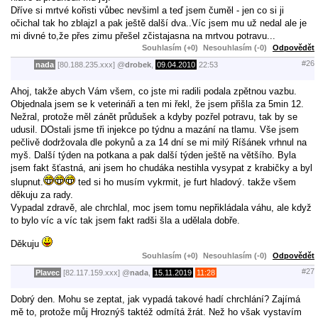
Dříve si mrtvé kořisti vůbec nevšiml a teď jsem čuměl - jen co si ji
očichal tak ho zblajzl a pak ještě další dva..Víc jsem mu už nedal ale je
mi divné to,že přes zimu přešel zčistajasna na mrtvou potravu...
Souhlasím (+0)
Nesouhlasím (-0)
Odpovědět
#26
nada
[80.188.235.xxx]
@
drobek
,
09.04.2010
22:53
Ahoj, takže abych Vám všem, co jste mi radili podala zpětnou vazbu.
Objednala jsem se k veterináři a ten mi řekl, že jsem přišla za 5min 12.
Nežral, protože měl zánět průdušek a kdyby pozřel potravu, tak by se
udusil. DOstali jsme tři injekce po týdnu a mazání na tlamu. Vše jsem
pečlivě dodržovala dle pokynů a za 14 dní se mi milý Ríšánek vrhnul na
myš. Další týden na potkana a pak další týden ještě na většího. Byla
jsem fakt šťastná, ani jsem ho chudáka nestihla vysypat z krabičky a byl
slupnut.
ted si ho musím vykrmit, je furt hladový. takže všem
děkuju za rady.
Vypadal zdravě, ale chrchlal, moc jsem tomu nepřikládala váhu, ale když
to bylo víc a víc tak jsem fakt radši šla a udělala dobře.
Děkuju
Souhlasím (+0)
Nesouhlasím (-0)
Odpovědět
#27
Plavec
[82.117.159.xxx]
@
nada
,
15.11.2019
11:28
Dobrý den. Mohu se zeptat, jak vypadá takové hadí chrchlání? Zajímá
mě to, protože můj Hroznýš taktéž odmítá žrát. Než ho však vystavím