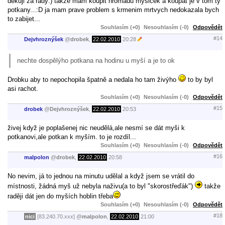
děkuji za rady:) takže mam koupit hromadu myšiček a koupat je v tom ty
potkany...:D ja mam prave problem s krmenim mrtvych nedokazala bych
to zabijet...
Souhlasím (+0)
Nesouhlasím (-0)
Odpovědět
#14
Dejvhroznýšek
@
drobek
,
22.02.2010
20:28
nechte dospělýho potkana na hodinu u myší a je to ok
Drobku aby to nepochopila špatně a nedala ho tam živýho
to by byl
asi rachot.
Souhlasím (+0)
Nesouhlasím (-0)
Odpovědět
#15
drobek
@
Dejvhroznýšek
,
22.02.2010
20:53
živej když je poplašenej nic neudělá,ale nesmí se dát myši k
potkanovi,ale potkan k myším. to je rozdíl...
Souhlasím (+0)
Nesouhlasím (-0)
Odpovědět
#16
malpolon
@
drobek
,
22.02.2010
20:58
No nevim, já to jednou na minutu udělal a když jsem se vrátil do
místnosti, žádná myš už nebyla naživu(a to byl "skorostřeďák")
takže
raději dát jen do myších hoblin třeba
Souhlasím (+0)
Nesouhlasím (-0)
Odpovědět
#18
nici
[83.240.70.xxx]
@
malpolon
,
22.02.2010
21:00