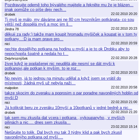
Pozdravujte odemě toho bývalého majitele a řekněte mu že je blázen...
jinak pomůže co píše dejv nech…
22.02.2010 20:20
drobek
Tj myš je málo, my dáváme ani ne 80 cm hrozníkům potkánata- co sou
větší než dospělá myš a moc jim š…
22.02.2010 20:23
Jindra 78
děkuji za rady:) takže mam koupit hromadu myšiček a koupat je v tom ty
potkany...:D ja mam prave pro…
22.02.2010 20:59
nici
nechte dospělýho potkana na hodinu u myší a je to ok Drobku aby to
nepochopila špatně a nedala ho t…
22.02.2010 20:28
Dejvhroznýšek
živej když je poplašenej nic neudělá,ale nesmí se dát myši k
potkanovi,ale potkan k myším. to je roz…
22.02.2010 20:53
drobek
No nevim, já to jednou na minutu udělal a když jsem se vrátil do
místnosti, žádná myš už nebyla naži…
22.02.2010 20:58
malpolon
takze skocim do zveraku a poprosim o par poradne navoněných hoblin od
myší:D
22.02.2010 21:00
nici
Já kolikrát beru ze zveráku 10myší a 10potkanů v jedné bedně a nic...
22.02.2010 21:20
drobek
tak sem mu zkusila dat vcera i potkana ,,vykoupanyho,, v myších
pilinách a nic.... dnes sem zkusila…
23.02.2010 15:14
nici
Netůrujte to tolik. Dal bych mu tak 3 týdny klid a pak bych zkusil
navoněnýho potkana od myší....