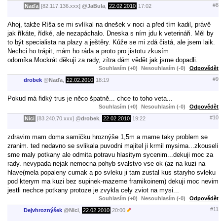
#8
Naďa
[82.117.136.xxx]
@
JaBula
,
22.02.2010
17:02
Ahoj, takže Ríša se mi svlíkal na dnešek v noci a před tím kadil, právě
jak říkáte, řídké, ale nezapáchalo. Dneska s ním jdu k veterináři. Měl by
to být specialista na plazy a ještěry. Kůže se mi zdá čistá, ale jsem laik.
Nechci ho trápit, mám ho ráda a proto pro jistotu zkusím
odorníka.Mockrát děkuji za rady, zítra dám vědět jak jsme dopadli.
Souhlasím (+0)
Nesouhlasím (-0)
Odpovědět
#9
drobek
@
Naďa
,
22.02.2010
18:19
Pokud má řidký trus je něco špatně... chce to toho veta...
Souhlasím (+0)
Nesouhlasím (-0)
Odpovědět
#10
Nici
[83.240.70.xxx]
@
drobek
,
22.02.2010
19:22
zdravim mam doma samičku hroznýše 1,5m a mame taky problem se
zranim. ted nedavno se svlikala puvodni majitel ji krmil mysima...zkouseli
sme maly potkany ale odmita potravu hlasitym sycenim...dekuji moc za
rady. nevypada nejak nemocna pohyb svalstvo vse ok (az na kuzi na
hlave(mela popaleny cumak a po svleku ji tam zustal kus staryho svleku
pod kterym ma kuzi bez supinek-mazeme framikoinem) dekuji moc nevim
jestli nechce potkany protoze je zvykla cely zviot na mysi...
Souhlasím (+0)
Nesouhlasím (-0)
Odpovědět
#11
Dejvhroznýšek
@
Nici
,
22.02.2010
20:00