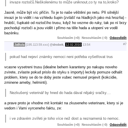
invaze roztočů.Neškolenému to může uniknout,co ty na to,kroko?
Jasně, může být víc příčin. To je to naše věštění po netu. Při silnější
invazi je to vidět i na vzhledu šupin (zvlášť na hladkých jako má hrozňa) -
hrubší, ťupkaté od roztočího trusu, když ho vezme do ruky, tak po ní brzy
pochodují roztoči a jsou vidět i přímo na těle hada a utopení ve vodě
bazénku.
Souhlasím (+0)
Nesouhlasím (-0)
Odpovědět
#7
JaBula
[195.113.59.xxx]
@
drobek
,
12.02.2010
13:54
pokud had nejeví známky nemoci neni potřeba vyšetřovat trus
vcasne vysetreni trusu (idealne behem karanteny po nakupu noveho
zvirete, zvlaste pokud prislo do styku s importy) leckdy pomuze odhalit
problem, ktery se do te doby jeste vubec nemusel projevit (kokcidie,
zminene ameby, helminti).
Nezkušený veterinář by hned do hada dával nějaký sračky....
a prave proto je vhodne mit kontakt na zkuseneho veterinare, ktery si je
vedom i Vami vyrceneho faktu, ze:
i ve zdravém zvířeti je toho více než dost a neznamená to nemoc.
Souhlasím (+0)
Nesouhlasím (-0)
Odpovědět