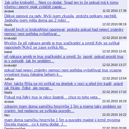
Jak píše krokodýl... Neni co dodat. Snad jen to že pokud má k tomu
všemu i pevný nijak zvláště zapác…
11.02.2010 17:39
drobek
Děkuji pánové za rady. Myši jsem zkusila, protože potkany nechtěl.
Jednoho jsem měla doma asi 2 měsí…
12.02.2010 08:19
Naďa
dovolil bych si krokodýlovi oponovat, protože pokud had nejeví známky
nemoci neni potřeba vyšetřovat…
12.02.2010 10:40
krokodýl
Myslím,že při nákaze améb je trus sračkoidní a smrdí.Kdy se svlíkal
naposledy?Když se zase svlíká.Ab…
12.02.2010 12:41
babal
při nákaze améb je trus sračkoidní a smrdí Jo, jasně, pokud prostě trus
je v pohodě, tak by problém…
12.02.2010 13:27
krokodýl
pokud had nejeví známky nemoci neni potřeba vyšetřovat trus vcasne
vysetreni trusu (idealne behem k…
12.02.2010 13:54
JaBula
Ahoj, takže Ríša se mi svlíkal na dnešek v noci a před tím kadil, právě
jak říkáte, řídké, ale nezap…
22.02.2010 17:02
Naďa
Pokud má řidký trus je něco špatně... chce to toho veta...
22.02.2010 18:19
drobek
zdravim mam doma samičku hroznýše 1,5m a mame taky problem se
zranim. ted nedavno se svlikala puvodn…
22.02.2010 19:22
Nici
mam doma samičku hroznýše 1,5m a puvodni majitel ji krmil mysima
Docela mazec...co k tomu dodat. J…
22.02.2010 20:00
Dejvhroznýšek