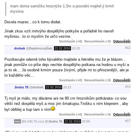
mam doma samičku hroznýše 1,5m a puvodni majitel ji krmil
mysima
Docela mazec...co k tomu dodat.
Jinak zkus vzít mrtvýho dospělýho potkyše a pořádně ho navoň
myšinou...to si myslím že určo vezme.
Souhlasím (+0)
Nesouhlasím (-0)
Odpovědět
#12
drobek
@
Dejvhroznýšek
,
22.02.2010
20:20
Pozdravujte odemě toho bývalého majitele a řekněte mu že je blázen...
jinak pomůže co píše dejv nechte dospělýho potkana na hodinu u myší a
je to ok... Já osobně krmim pouze živými, přijde mi to přirozenější, ale je
to každého věc...
Souhlasím (+0)
Nesouhlasím (-0)
Odpovědět
#13
Jindra 78
@
drobek
,
22.02.2010
20:23
Tj myš je málo, my dáváme ani ne 80 cm hrozníkům potkánata- co sou
větší než dospělá myš a moc jim šmakujou.Trošku s ním klepnem , aby
byl oblblej a šup tam s ním
Souhlasím (+0)
Nesouhlasím (-0)
Odpovědět
#17
nici
[83.240.70.xxx]
@
Jindra 78
,
22.02.2010
20:59