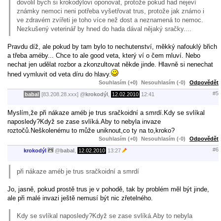
dovolil bych si krokodýlovi oponovat, protože pokud had nejeví
známky nemoci neni potřeba vyšetřovat trus, protože jak známo i
ve zdravém zvířeti je toho více než dost a neznamená to nemoc.
Nezkušený veterinář by hned do hada dával nějaký sračky....
Pravdu díž, ale pokud by tam bylo to nechutenství, měkký nafouklý břich
a třeba améby... Chce to ale good veta, který ví o čem mluví. Nebo
nechat jen udělat rozbor a zkonzultovat někde jinde. Hlavně si nenechat
hned vymluvit od veta díru do hlavy.
Souhlasím (+0)
Nesouhlasím (-0)
Odpovědět
#5
babal
[83.208.28.xxx]
@
krokodýl
,
12.02.2010
12:41
Myslím,že při nákaze améb je trus sračkoidní a smrdí.Kdy se svlíkal
naposledy?Když se zase svlíká.Aby to nebyla invaze
roztočů.Neškolenému to může uniknout,co ty na to,kroko?
Souhlasím (+0)
Nesouhlasím (-0)
Odpovědět
#6
krokodýl
@
babal
,
12.02.2010
13:27
při nákaze améb je trus sračkoidní a smrdí
Jo, jasně, pokud prostě trus je v pohodě, tak by problém měl být jinde,
ale při malé invazi ještě nemusí být nic zřetelného.
Kdy se svlíkal naposledy?Když se zase svlíká.Aby to nebyla