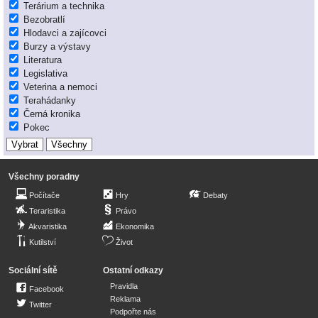
Terárium a technika
Bezobratlí
Hlodavci a zajícovci
Burzy a výstavy
Literatura
Legislativa
Veterina a nemoci
Terahádanky
Černá kronika
Pokec
Všechny poradny
Počítače
Hry
Debaty
Teraristika
Právo
Akvaristika
Ekonomika
Kutilství
Život
Sociální sítě
Ostatní odkazy
Pravidla
Facebook
Reklama
Twitter
Podpořte nás