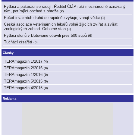
Pytláci a pašeráci se radují. Ředitel ČIŽP ruší mezinárodně uznávaný
tým, potírající obchod s ohrože
(
2
)
Počet invazních druhů se rapidně zvyšuje, varují vědci
(
1
)
Česká asociace veterinárních lékařů volně žijících zvířat a zvířat
zoologických zahrad: Odborné stan
(
1
)
Pytláci slonů v Botswaně otrávili přes 500 supů
(
0
)
Tučňáci císařští
(
0
)
Články
TERAmagazín 1/2017
(
4
)
TERAmagazín 2/2016
(
0
)
TERAmagazín 1/2016
(
0
)
TERAmagazín 5/2015
(
0
)
TERAmagazín 4/2015
(
0
)
Reklama