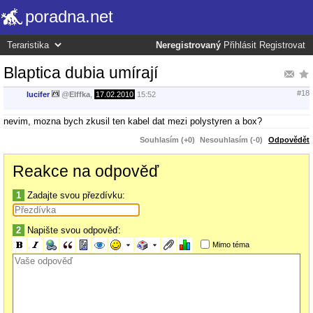
poradna.net
Neregistrovaný
Přihlásit
Registrovat
Blaptica dubia umírají
#18
lucifer
@
Elffka
,
17.02.2010
15:52
nevim, mozna bych zkusil ten kabel dat mezi polystyren a box?
Souhlasím (+0)
Nesouhlasím (-0)
Odpovědět
Reakce na odpověď
1
Zadajte svou přezdívku:
2
Napište svou odpověď:
Mimo téma