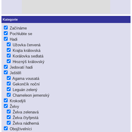
Kategorie
Začínáme
Pochlubte se
Hadi
Užovka červená
Krajta královská
Korálovka sedlatá
Hroznýš královský
Jedovatí hadi
Ještěři
Agama vousatá
Gekončík noční
Leguán zelený
Chameleon jemenský
Krokodýli
Želvy
Želva zelenavá
Želva čtyřprstá
Želva nádherná
Obojživelníci