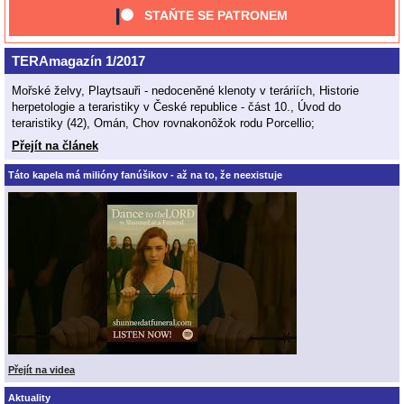
STAŇTE SE PATRONEM
TERAmagazín 1/2017
Mořské želvy, Playtsauři - nedoceněné klenoty v teráriích, Historie
herpetologie a teraristiky v České republice - část 10., Úvod do
teraristiky (42), Omán, Chov rovnakonôžok rodu Porcellio;
Přejít na článek
Táto kapela má milióny fanúšikov - až na to, že neexistuje
Přejít na videa
Aktuality