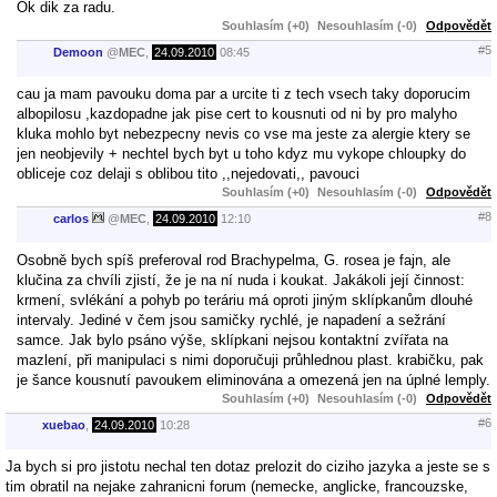
Ok dik za radu.
Souhlasím (+0)
Nesouhlasím (-0)
Odpovědět
#5
Demoon
@
MEC
,
24.09.2010
08:45
cau ja mam pavouku doma par a urcite ti z tech vsech taky doporucim
albopilosu ,kazdopadne jak pise cert to kousnuti od ni by pro malyho
kluka mohlo byt nebezpecny nevis co vse ma jeste za alergie ktery se
jen neobjevily + nechtel bych byt u toho kdyz mu vykope chloupky do
obliceje coz delaji s oblibou tito ,,nejedovati,, pavouci
Souhlasím (+0)
Nesouhlasím (-0)
Odpovědět
#8
carlos
@
MEC
,
24.09.2010
12:10
Osobně bych spíš preferoval rod Brachypelma, G. rosea je fajn, ale
klučina za chvíli zjistí, že je na ní nuda i koukat. Jakákoli její činnost:
krmení, svlékání a pohyb po teráriu má oproti jiným sklípkanům dlouhé
intervaly. Jediné v čem jsou samičky rychlé, je napadení a sežrání
samce. Jak bylo psáno výše, sklípkani nejsou kontaktní zvířata na
mazlení, při manipulaci s nimi doporučuji průhlednou plast. krabičku, pak
je šance kousnutí pavoukem eliminována a omezená jen na úplné lemply.
Souhlasím (+0)
Nesouhlasím (-0)
Odpovědět
#6
xuebao
,
24.09.2010
10:28
Ja bych si pro jistotu nechal ten dotaz prelozit do ciziho jazyka a jeste se s
tim obratil na nejake zahranicni forum (nemecke, anglicke, francouzske,