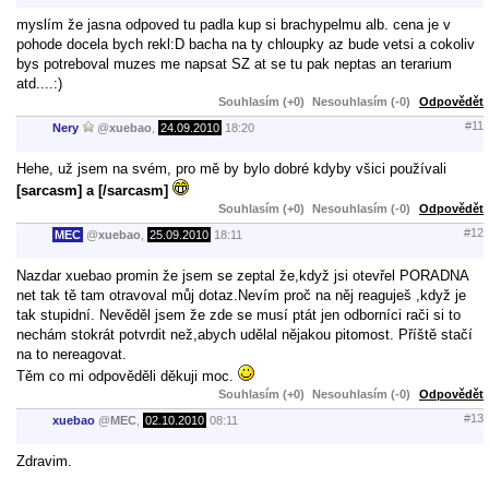
myslím že jasna odpoved tu padla kup si brachypelmu alb. cena je v
pohode docela bych rekl:D bacha na ty chloupky az bude vetsi a cokoliv
bys potreboval muzes me napsat SZ at se tu pak neptas an terarium
atd....:)
Souhlasím (+0)
Nesouhlasím (-0)
Odpovědět
#11
Nery
@
xuebao
,
24.09.2010
18:20
Hehe, už jsem na svém, pro mě by bylo dobré kdyby všici používali
[sarcasm] a [/sarcasm]
Souhlasím (+0)
Nesouhlasím (-0)
Odpovědět
#12
MEC
@
xuebao
,
25.09.2010
18:11
Nazdar xuebao promin že jsem se zeptal že,když jsi otevřel PORADNA
net tak tě tam otravoval můj dotaz.Nevím proč na něj reaguješ ,když je
tak stupidní. Nevěděl jsem že zde se musí ptát jen odborníci rači si to
nechám stokrát potvrdit než,abych udělal nějakou pitomost. Příště stačí
na to nereagovat.
Těm co mi odpověděli děkuji moc.
Souhlasím (+0)
Nesouhlasím (-0)
Odpovědět
#13
xuebao
@
MEC
,
02.10.2010
08:11
Zdravim.