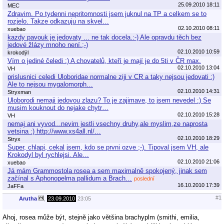
25.09.2010 18:11
MEC
Zdravim. Po tydenni nepritomnosti jsem juknul na TP a celkem se to
rozjelo. Takze odkazuju na skvel…
02.10.2010 08:11
xuebao
kazdy pavouk je jedovaty ... ne tak docela.:-) Ale opravdu těch bez
jedové žlázy mnoho není.;-)
02.10.2010 10:59
krokodýl
Vím o jediné čeledi :) A chovatelů, kteří je mají je do 5ti v ČR max.
02.10.2010 13:04
VH
prislusnici celedi Uloboridae normalne ziji v CR a taky nejsou jedovati :)
Ale to nejsou mygalomorph…
02.10.2010 14:31
Stryxman
Uloborodi nemaji jedovou zlazu? To je zajimave, to jsem nevedel :) Se
musim kouknout do nejake chytr…
02.10.2010 15:28
VH
nemaj ani vyvod...nevim jestli vsechny druhy,ale myslim,ze naprosta
vetsina :) http://www.xs4all.nl/…
02.10.2010 18:29
Stryx
Super, chlapi, cekal jsem, kdo se prvni ozve ;-). Tipoval jsem VH, ale
Krokodyl byl rychlejsi. Ale…
02.10.2010 21:06
xuebao
Já mám Grammostola rosea a sem maximalně spokojený, jinak sem
začínal s Aphonopelma pallidum a Brach…
poslední
16.10.2010 17:39
JaFFa
#1
Arutha
,
23.09.2010
23:05
Ahoj, rosea může být, stejně jako většina brachyplm (smithi, emilia,