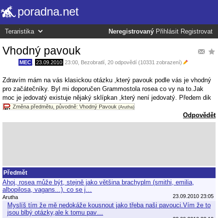
poradna.net
Neregistrovaný
Přihlásit
Registrovat
Vhodný pavouk
MEC
,
23.09.2010
23:00
,
Bezobratlí
, 20 odpovědí (10331 zobrazení)
Zdravím mám na vás klasickou otázku ,který pavouk podle vás je vhodný
pro začátečníky. Byl mi doporučen Grammostola rosea co vy na to.Jak
moc je jedovatý existuje nějaký sklípkan ,který není jedovatý. Předem dik
Změna předmětu, původně: Vhodný Pavouk
(Arutha)
Odpovědět
Předmět
Ahoj, rosea může být, stejně jako většina brachyplm (smithi, emilia,
albopilosa, vagans...). co se j…
23.09.2010 23:05
Arutha
Myslíš tím že mě nedokáže kousnout jako třeba naši pavouci.Vím že to
jsou blbý otázky,ale k tomu pav…