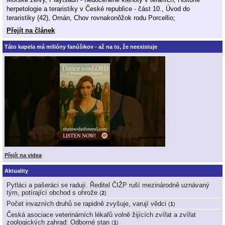
herpetologie a teraristiky v České republice - část 10., Úvod do
teraristiky (42), Omán, Chov rovnakonôžok rodu Porcellio;
Přejít na článek
Táto kapela má milióny fanúšikov - až na to, že neexistuje
Přejít na videa
Aktuality
Pytláci a pašeráci se radují. Ředitel ČIŽP ruší mezinárodně uznávaný
tým, potírající obchod s ohrože
(
2
)
Počet invazních druhů se rapidně zvyšuje, varují vědci
(
1
)
Česká asociace veterinárních lékařů volně žijících zvířat a zvířat
zoologických zahrad: Odborné stan
(
1
)