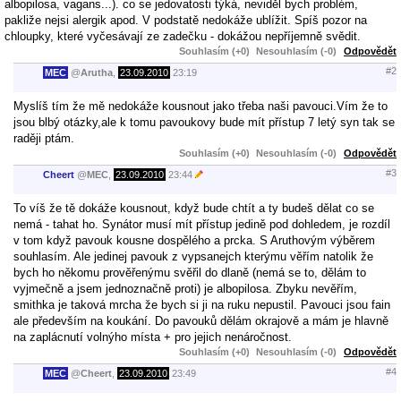
albopilosa, vagans...). co se jedovatosti týká, neviděl bych problém,
pakliže nejsi alergik apod. V podstatě nedokáže ublížit. Spíš pozor na
chloupky, které vyčesávají ze zadečku - dokážou nepříjemně svědit.
Souhlasím (+0)
Nesouhlasím (-0)
Odpovědět
#2
MEC
@
Arutha
,
23.09.2010
23:19
Myslíš tím že mě nedokáže kousnout jako třeba naši pavouci.Vím že to
jsou blbý otázky,ale k tomu pavoukovy bude mít přístup 7 letý syn tak se
raději ptám.
Souhlasím (+0)
Nesouhlasím (-0)
Odpovědět
#3
Cheert
@
MEC
,
23.09.2010
23:44
To víš že tě dokáže kousnout, když bude chtít a ty budeš dělat co se
nemá - tahat ho. Synátor musí mít přístup jedině pod dohledem, je rozdíl
v tom když pavouk kousne dospělého a prcka. S Aruthovým výběrem
souhlasím. Ale jedinej pavouk z vypsanejch kterýmu věřím natolik že
bych ho někomu prověřenýmu svěřil do dlaně (nemá se to, dělám to
vyjmečně a jsem jednoznačně proti) je albopilosa. Zbyku nevěřím,
smithka je taková mrcha že bych si ji na ruku nepustil. Pavouci jsou fain
ale především na koukání. Do pavouků dělám okrajově a mám je hlavně
na zaplácnutí volnýho místa + pro jejich nenáročnost.
Souhlasím (+0)
Nesouhlasím (-0)
Odpovědět
#4
MEC
@
Cheert
,
23.09.2010
23:49