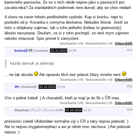
barevneho pavoucka. Ze se o nich nikde nepise jako o pavoucich pro
zacatecnika? Za standardnich podminek neni duvod, aby se chov nedaril.
A slovo na zaver tohoto predlouheho vyplodu. Kup si knizku, napr tu
posledni od p. Kovarika s cernyma deskama. Nebudes litovat. Jestli se
totiz o sklipkany zajimas, tak u toho jednoho (trebas te gramostoly)
dlouho nezustane. Doufam, ze si z toho pochopil, ze neni mym zajmem
nekoho shazovat. Spis primet k zamysleni.
Souhlasím (+0)
Nesouhlasím (-0)
Odpovědět
#14
krokodýl
@
xuebao
,
02.10.2010
10:59
kazdy pavouk je jedovaty
... ne tak docela.
Ale opravdu těch bez jedové žlázy mnoho není.
Souhlasím (+0)
Nesouhlasím (-0)
Odpovědět
#15
VH
@
krokodýl
,
02.10.2010
13:04
Vím o jediné čeledi :) A chovatelů, kteří je mají je do 5ti v ČR max.
Souhlasím (+0)
Nesouhlasím (-0)
Odpovědět
#16
Stryxman
[79.127.176.xxx]
@
VH
,
02.10.2010
14:31
prislusnici celedi Uloboridae normalne ziji v CR a taky nejsou jedovati :)
Ale to nejsou mygalomorphaci a asi je nikdo moc nechova :) Ale jedovati
nejsou :)