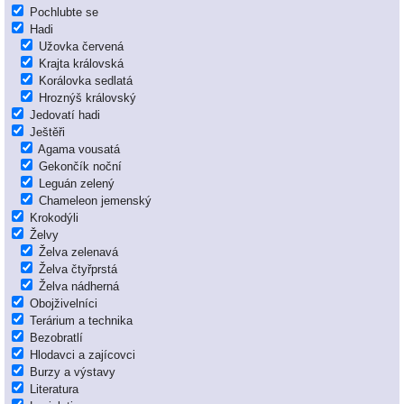
Pochlubte se
Hadi
Užovka červená
Krajta královská
Korálovka sedlatá
Hroznýš královský
Jedovatí hadi
Ještěři
Agama vousatá
Gekončík noční
Leguán zelený
Chameleon jemenský
Krokodýli
Želvy
Želva zelenavá
Želva čtyřprstá
Želva nádherná
Obojživelníci
Terárium a technika
Bezobratlí
Hlodavci a zajícovci
Burzy a výstavy
Literatura