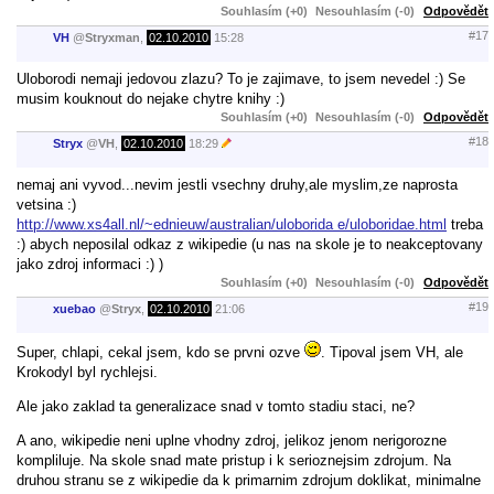
Souhlasím (+0)
Nesouhlasím (-0)
Odpovědět
#17
VH
@
Stryxman
,
02.10.2010
15:28
Uloborodi nemaji jedovou zlazu? To je zajimave, to jsem nevedel :) Se
musim kouknout do nejake chytre knihy :)
Souhlasím (+0)
Nesouhlasím (-0)
Odpovědět
#18
Stryx
@
VH
,
02.10.2010
18:29
nemaj ani vyvod...nevim jestli vsechny druhy,ale myslim,ze naprosta
vetsina :)
http://www.xs4all.nl/~ednieuw/australian/uloborida e/uloboridae.html
treba
:) abych neposilal odkaz z wikipedie (u nas na skole je to neakceptovany
jako zdroj informaci :) )
Souhlasím (+0)
Nesouhlasím (-0)
Odpovědět
#19
xuebao
@
Stryx
,
02.10.2010
21:06
Super, chlapi, cekal jsem, kdo se prvni ozve
. Tipoval jsem VH, ale
Krokodyl byl rychlejsi.
Ale jako zaklad ta generalizace snad v tomto stadiu staci, ne?
A ano, wikipedie neni uplne vhodny zdroj, jelikoz jenom nerigorozne
kompliluje. Na skole snad mate pristup i k serioznejsim zdrojum. Na
druhou stranu se z wikipedie da k primarnim zdrojum doklikat, minimalne