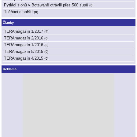
Pytláci slonů v Botswaně otrávili přes 500 supů
(
0
)
Tučňáci císařští
(
0
)
Články
TERAmagazín 1/2017
(
4
)
TERAmagazín 2/2016
(
0
)
TERAmagazín 1/2016
(
0
)
TERAmagazín 5/2015
(
0
)
TERAmagazín 4/2015
(
0
)
Reklama