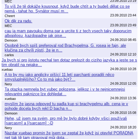
23.09.2010 23:19
MEC
To víš že tě dokáže kousnout, když bude chtít a ty budeš dělat co se
nemá - tahat ho. Synátor musí m…
23.09.2010 23:44
Cheert
Ok dik za radu.
23.09.2010 23:49
MEC
cau ja mam pavouku doma par a urcite ti z tech vsech taky doporucim
albopilosu ,kazdopadne jak pise…
24.09.2010 08:45
Demoon
Osobně bych spíš preferoval rod Brachypelma, G. rosea je fajn, ale
klučina za chvíli zjistí, že je n…
24.09.2010 12:10
carlos
Ja bych si pro jistotu nechal ten dotaz prelozit do ciziho jazyka a jeste se s
tim obratil na nejake…
24.09.2010 10:28
xuebao
A to by mu jako anglicky píšící 11.letí parchanti poradili něco
smysluplnějšího? Co to má jako být?…
24.09.2010 12:05
Nery
Ta otazka nemnela byt vubec polozena, jelikoz i v te nejnicemnejsi
relevantni paknizce lze dohledat…
24.09.2010 13:36
xuebao
myslím že jasna odpoved tu padla kup si brachypelmu alb. cena je v
pohode docela bych rekl:D bacha n…
24.09.2010 15:08
Demoon
Hehe, už jsem na svém, pro mě by bylo dobré kdyby všici používali
[sarcasm] a [/sarcasm] :-D
24.09.2010 18:20
Nery
Nazdar xuebao promin že jsem se zeptal že,když jsi otevřel PORADNA
net tak tě tam otravoval můj dota…