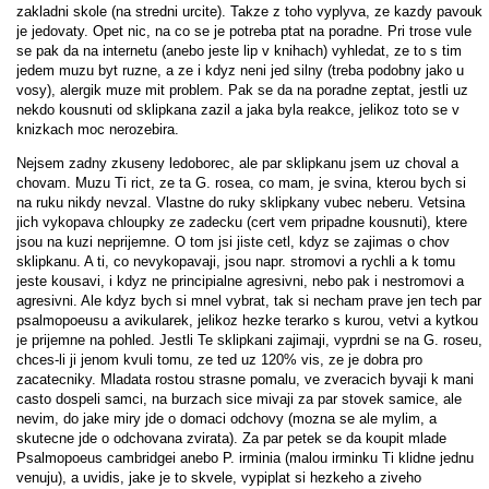
zakladni skole (na stredni urcite). Takze z toho vyplyva, ze kazdy pavouk
je jedovaty. Opet nic, na co se je potreba ptat na poradne. Pri trose vule
se pak da na internetu (anebo jeste lip v knihach) vyhledat, ze to s tim
jedem muzu byt ruzne, a ze i kdyz neni jed silny (treba podobny jako u
vosy), alergik muze mit problem. Pak se da na poradne zeptat, jestli uz
nekdo kousnuti od sklipkana zazil a jaka byla reakce, jelikoz toto se v
knizkach moc nerozebira.
Nejsem zadny zkuseny ledoborec, ale par sklipkanu jsem uz choval a
chovam. Muzu Ti rict, ze ta G. rosea, co mam, je svina, kterou bych si
na ruku nikdy nevzal. Vlastne do ruky sklipkany vubec neberu. Vetsina
jich vykopava chloupky ze zadecku (cert vem pripadne kousnuti), ktere
jsou na kuzi neprijemne. O tom jsi jiste cetl, kdyz se zajimas o chov
sklipkanu. A ti, co nevykopavaji, jsou napr. stromovi a rychli a k tomu
jeste kousavi, i kdyz ne principialne agresivni, nebo pak i nestromovi a
agresivni. Ale kdyz bych si mnel vybrat, tak si necham prave jen tech par
psalmopoeusu a avikularek, jelikoz hezke terarko s kurou, vetvi a kytkou
je prijemne na pohled. Jestli Te sklipkani zajimaji, vyprdni se na G. roseu,
chces-li ji jenom kvuli tomu, ze ted uz 120% vis, ze je dobra pro
zacatecniky. Mladata rostou strasne pomalu, ve zveracich byvaji k mani
casto dospeli samci, na burzach sice mivaji za par stovek samice, ale
nevim, do jake miry jde o domaci odchovy (mozna se ale mylim, a
skutecne jde o odchovana zvirata). Za par petek se da koupit mlade
Psalmopoeus cambridgei anebo P. irminia (malou irminku Ti klidne jednu
venuju), a uvidis, jake je to skvele, vypiplat si hezkeho a ziveho