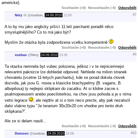
americke).
Souhlasím (+0)
Nesouhlasím (-0)
Odpovědět
#7
Nery
@
xuebao
,
24.09.2010
12:05
A to by mu jako anglicky píšící 11.letí parchanti poradili něco
smysluplnějšího? Co to má jako být?
Myslím že otázka byla zodpovězena vcelku kompetentně
Souhlasím (+0)
Nesouhlasím (-0)
Odpovědět
#9
xuebao
@
Nery
,
24.09.2010
13:36
Ta otazka nemnela byt vubec polozena, jelikoz i v te nejnicemnejsi
relevantni paknizce lze dohledat odpoved. Nehlede na milion stranek
chovatelu (vcetne 11-letych parchantu), kde se porad dokola clovek
dozvida, jak jsou G. rosea a klasicke brachypelmy (B. vagans, B.
albopilosa) ty nejlepsi sklipkani do zacatku. At si klidne zacne s
psalmopoeusem anebo poeciloterkou, na chov jsou pohoda a je s nima
vetsi legrace
, ale nejdriv at si o tom neco precte, aby pak nezalozil
dalsi vlakno typu "Je terarium 30x20x20 cm vhodne pro tento druh
sklipkana?".
Ale ze si delam nasili...
Souhlasím (+0)
Nesouhlasím (-0)
Odpovědět
#10
Demoon
@
xuebao
,
24.09.2010
15:08