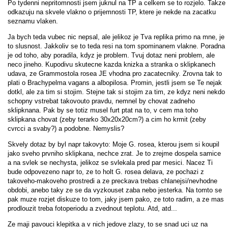
Po tydenni nepritomnosti jsem juknul na TP a celkem se to rozjelo. Takze
odkazuju na skvele vlakno o prijemnosti TP, ktere je nekde na zacatku
seznamu vlaken.
Ja bych teda vubec nic nepsal, ale jelikoz je Tva replika primo na mne, je
to slusnost. Jakkoliv se to teda resi na tom spominanem vlakne. Poradna
je od toho, aby poradila, kdyz je problem. Tvuj dotaz neni problem, ale
neco jineho. Kupodivu skutecne kazda knizka a stranka o sklipkanech
udava, ze Grammostola rosea JE vhodna pro zacatecniky. Zrovna tak to
plati o Brachypelma vagans a albopilosa. Promin, jestli jsem se Te nejak
dotkl, ale za tim si stojim. Stejne tak si stojim za tim, ze kdyz neni nekdo
schopny vstrebat takovouto pravdu, nemnel by chovat zadneho
sklipknana. Pak by se totiz musel furt ptat na to, v cem ma toho
sklipkana chovat (zeby terarko 30x20x20cm?) a cim ho krmit (zeby
cvrcci a svaby?) a podobne. Nemyslis?
Skvely dotaz by byl napr takovyto: Moje G. rosea, kterou jsem si koupil
jako sveho prvniho sklipkana, nechce zrat. Je to zrejme dospela samice
a na svlek se nechysta, jelikoz se svlekala pred par mesici. Nacez Ti
bude odpovezeno napr to, ze to holt G. rosea delava, ze pochazi z
takoveho-makoveho prostredi a ze preckava trebas chlanejsi/nevhodne
obdobi, anebo taky ze se da vyzkouset zaba nebo jesterka. Na tomto se
pak muze rozjet diskuze to tom, jaky jsem pako, ze toto radim, a ze mas
prodlouzit treba fotoperiodu a zvednout teplotu. Atd, atd...
Ze maji pavouci klepitka a v nich jedove zlazy, to se snad uci uz na