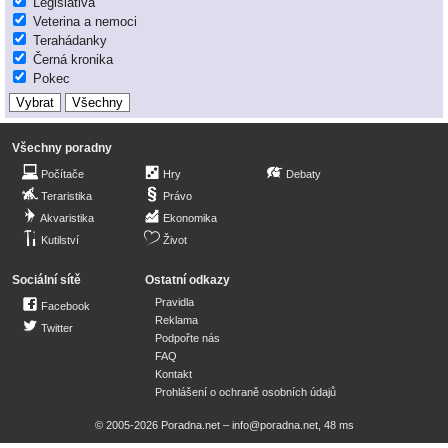
Legislativa
Veterina a nemoci
Terahádanky
Černá kronika
Pokec
Všechny poradny
Počítače
Hry
Debaty
Teraristika
Právo
Akvaristika
Ekonomika
Kutilství
Život
Sociální sítě
Ostatní odkazy
Pravidla
Facebook
Reklama
Twitter
Podpořte nás
FAQ
Kontakt
Prohlášení o ochraně osobních údajů
© 2005-2026 Poradna.net –
info@poradna.net
,
48 ms