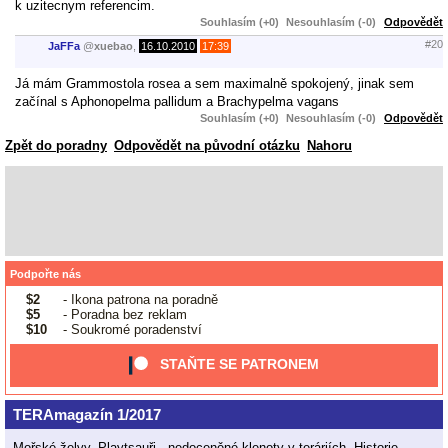
k uzitecnym referencim.
Souhlasím (+0)
Nesouhlasím (-0)
Odpovědět
#20
JaFFa
@
xuebao
,
16.10.2010
17:39
Já mám Grammostola rosea a sem maximalně spokojený, jinak sem
začínal s Aphonopelma pallidum a Brachypelma vagans
Souhlasím (+0)
Nesouhlasím (-0)
Odpovědět
Zpět do poradny
Odpovědět na původní otázku
Nahoru
Podpořte nás
$2
- Ikona patrona na poradně
$5
- Poradna bez reklam
$10
- Soukromé poradenství
STAŇTE SE PATRONEM
TERAmagazín 1/2017
Mořské želvy, Playtsauři - nedoceněné klenoty v teráriích, Historie