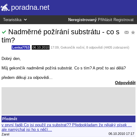
poradna.net
Neregistrovaný
Přihlásit
Registrovat
Nadměrné požírání substrátu - co s
tím?
Lenka7753
,
06.10.2010
17:09
,
Gekončík noční
, 8 odpovědí (4405 zobrazení)
Dobrý den,
Můj gekončík nadměrně požírá substrát. Co s tím? A proč to asi dělá?
předem děkuji za odpovědi...
Odpovědět
Předmět
v první řadě.Co jsi použil za substrat?? Předpokladam že nějaký písek ...
ale namýchal jsi ho s něčí…
06.10.2010 17:17
Zarel