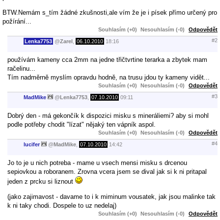
BTW.Nemám s_tím žádné zkušnosti,ale vím že je i písek přímo určený pro
požírání...
Souhlasím (+0)
Nesouhlasím (-0)
Odpovědět
#2
Lenka7753
@
Zarel
,
06.10.2010
18:16
používám kameny cca 2mm na jedne třičtvrtine terarka a zbytek mam
račelinu...
Tím nadměrně myslím opravdu hodně, na trusu jdou ty kameny vidět...
Souhlasím (+0)
Nesouhlasím (-0)
Odpovědět
#3
MadMike
@
Lenka7753
,
07.10.2010
09:11
Dobrý den - má gekončík k dispozici misku s mineráliemi? aby si mohl
podle potřeby chodit "lízat" nějaký ten vápník aspol.
Souhlasím (+0)
Nesouhlasím (-0)
Odpovědět
#4
lucifer
@
MadMike
,
07.10.2010
14:42
Jo to je u nich potreba - mame u vsech mensi misku s drcenou
sepiovkou a roboranem. Zrovna vcera jsem se dival jak si k ni pritapal
jeden z prcku si liznout
(jako zajimavost - davame to i k miminum vousatek, jak jsou malinke tak
k ni taky chodi. Dospele to uz nedelaj)
Souhlasím (+0)
Nesouhlasím (-0)
Odpovědět