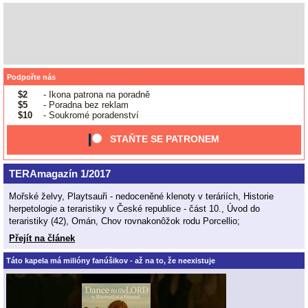
Podpořte nás
$2
- Ikona patrona na poradně
$5
- Poradna bez reklam
$10
- Soukromé poradenství
STAŇTE SE PATRONEM
TERAmagazín 1/2017
Mořské želvy, Playtsauři - nedoceněné klenoty v teráriích, Historie
herpetologie a teraristiky v České republice - část 10., Úvod do
teraristiky (42), Omán, Chov rovnakonôžok rodu Porcellio;
Přejít na článek
Táto kapela má milióny fanúšikov - až na to, že neexistuje