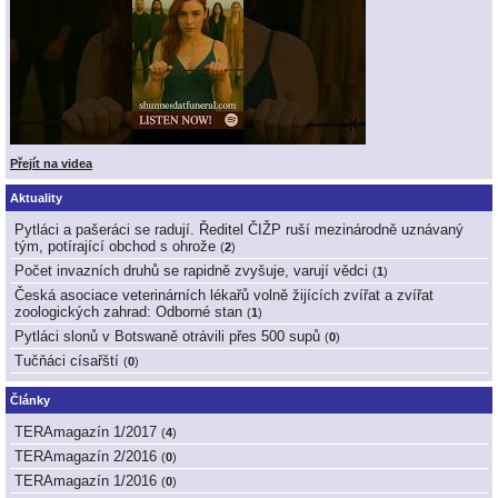
Přejít na videa
Aktuality
Pytláci a pašeráci se radují. Ředitel ČIŽP ruší mezinárodně uznávaný
tým, potírající obchod s ohrože
(
2
)
Počet invazních druhů se rapidně zvyšuje, varují vědci
(
1
)
Česká asociace veterinárních lékařů volně žijících zvířat a zvířat
zoologických zahrad: Odborné stan
(
1
)
Pytláci slonů v Botswaně otrávili přes 500 supů
(
0
)
Tučňáci císařští
(
0
)
Články
TERAmagazín 1/2017
(
4
)
TERAmagazín 2/2016
(
0
)
TERAmagazín 1/2016
(
0
)