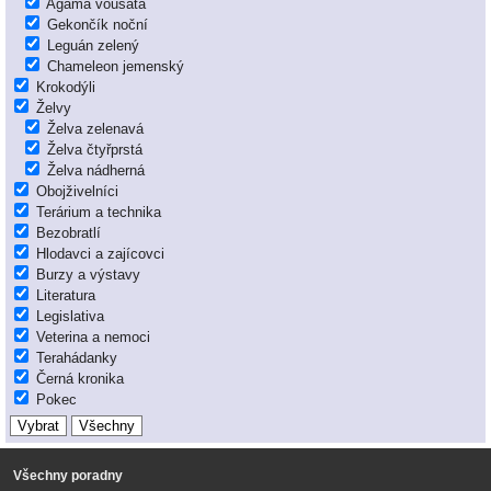
Agama vousatá
Gekončík noční
Leguán zelený
Chameleon jemenský
Krokodýli
Želvy
Želva zelenavá
Želva čtyřprstá
Želva nádherná
Obojživelníci
Terárium a technika
Bezobratlí
Hlodavci a zajícovci
Burzy a výstavy
Literatura
Legislativa
Veterina a nemoci
Terahádanky
Černá kronika
Pokec
Všechny poradny