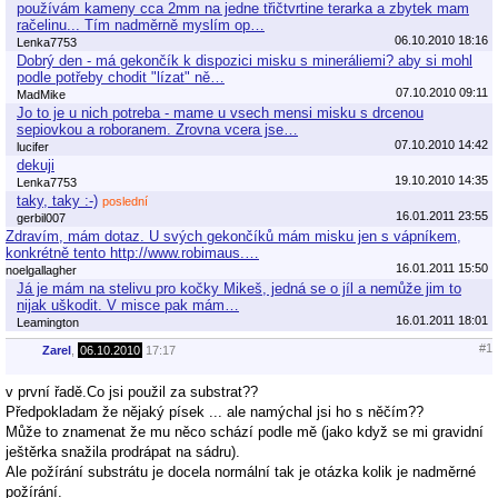
používám kameny cca 2mm na jedne třičtvrtine terarka a zbytek mam
račelinu... Tím nadměrně myslím op…
06.10.2010 18:16
Lenka7753
Dobrý den - má gekončík k dispozici misku s mineráliemi? aby si mohl
podle potřeby chodit "lízat" ně…
07.10.2010 09:11
MadMike
Jo to je u nich potreba - mame u vsech mensi misku s drcenou
sepiovkou a roboranem. Zrovna vcera jse…
07.10.2010 14:42
lucifer
dekuji
19.10.2010 14:35
Lenka7753
taky, taky :-)
poslední
16.01.2011 23:55
gerbil007
Zdravím, mám dotaz. U svých gekončíků mám misku jen s vápníkem,
konkrétně tento http://www.robimaus.…
16.01.2011 15:50
noelgallagher
Já je mám na stelivu pro kočky Mikeš, jedná se o jíl a nemůže jim to
nijak uškodit. V misce pak mám…
16.01.2011 18:01
Leamington
#1
Zarel
,
06.10.2010
17:17
v první řadě.Co jsi použil za substrat??
Předpokladam že nějaký písek ... ale namýchal jsi ho s něčím??
Může to znamenat že mu něco schází podle mě (jako když se mi gravidní
ještěrka snažila prodrápat na sádru).
Ale požírání substrátu je docela normální tak je otázka kolik je nadměrné
požírání.