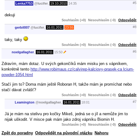
#5
Lenka7753
@
lucifer
,
19.10.2010
14:35
dekuji
Souhlasím (+0)
Nesouhlasím (-0)
Odpovědět
#8
gerbil007
@
lucifer
,
16.01.2011
23:55
taky, taky
Souhlasím (+0)
Nesouhlasím (-0)
Odpovědět
#6
noelgallagher
,
16.01.2011
15:50
Zdravím, mám dotaz. U svých gekončíků mám misku jen s vápníkem,
konkrétně tento
http://www.robimaus.cz/calvirep-kalciovy-prasek-ca lcium-
powder-1054.html
Stačí jim to? Doma mám ještě Roboran H, takže mám je promíchat nebo
stačí dávat zvlášť?
Souhlasím (+0)
Nesouhlasím (-0)
Odpovědět
#7
Leamington
@
noelgallagher
,
16.01.2011
18:01
Já je mám na stelivu pro kočky Mikeš, jedná se o jíl a nemůže jim to
nijak uškodit. V misce pak mám jako zdroj vápníku Biomin H.
Souhlasím (+0)
Nesouhlasím (-0)
Odpovědět
Zpět do poradny
Odpovědět na původní otázku
Nahoru