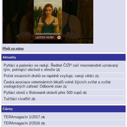
Přejít na videa
Aktuality
Pytláci a pašeráci se radují. Ředitel ČIŽP ruší mezinárodně uznávaný
tým, potírající obchod s ohrože
(
2
)
Počet invazních druhů se rapidně zvyšuje, varují vědci
(
1
)
Česká asociace veterinárních lékařů volně žijících zvířat a zvířat
zoologických zahrad: Odborné stan
(
1
)
Pytláci slonů v Botswaně otrávili přes 500 supů
(
0
)
Tučňáci císařští
(
0
)
Články
TERAmagazín 1/2017
(
4
)
TERAmagazín 2/2016
(
0
)