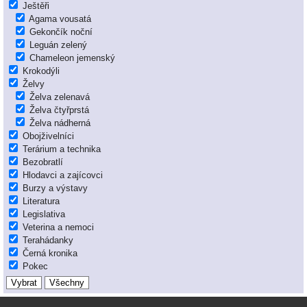
Ještěři
Agama vousatá
Gekončík noční
Leguán zelený
Chameleon jemenský
Krokodýli
Želvy
Želva zelenavá
Želva čtyřprstá
Želva nádherná
Obojživelníci
Terárium a technika
Bezobratlí
Hlodavci a zajícovci
Burzy a výstavy
Literatura
Legislativa
Veterina a nemoci
Terahádanky
Černá kronika
Pokec