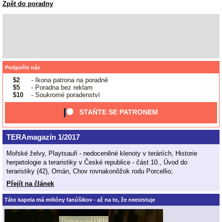
Zpět do poradny
Podpořte nás
$2
- Ikona patrona na poradně
$5
- Poradna bez reklam
$10
- Soukromé poradenství
STAŇTE SE PATRONEM
TERAmagazín 1/2017
Mořské želvy, Playtsauři - nedoceněné klenoty v teráriích, Historie
herpetologie a teraristiky v České republice - část 10., Úvod do
teraristiky (42), Omán, Chov rovnakonôžok rodu Porcellio;
Přejít na článek
Táto kapela má milióny fanúšikov - až na to, že neexistuje