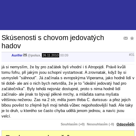
Skúsenosti s chovom jedovatých
hadov
#31
Aurifer
@
polux
,
26.11.2010
00:09
já si nemyslím, že by pro začátek byli vhodní i ti Atropojdi. Právě kvůli
tomu fofru, při jakým jsou schopní vystartovat. A zrovnatak, když by si
usmysleli "sáhnout". Já začínala s evropskýma Viperama, jako hodně lidí v
té době- ale ani o nich bych netvrdila, že je to "ideální jedovatý had pro
začátečníka". Byly tehdá nejsnáz dostupné, proto s nima hodně lidí
začínalo- ale jinak to bývají pěkné mrchy, a mláďata sama myšata
většinou nežerou. Zas na 2 str, měla jsem třeba C. durissus- a přez jejich
blbou pověst to zřejmě byli moji tehdá vůbec nejpohodovější hadi. Ale taky
je to druh, u kterého se často chyba udělá jenom jednou, a navíc jsou
velcí.
Souhlasím (+0)
Nesouhlasím (-0)
Odpovědět