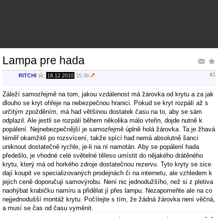
Lampa pre hada
#1
RITCHI
,
18.12.2010
15:36
Záleží samozřejmě na tom, jakou vzdálenost má žárovka od krytu a za jak
dlouho se kryt ohřeje na nebezpečnou hranici. Pokud se kryt rozpálí až s
určitým zpožděním, má had většinou dostatek času na to, aby se sám
odplazil. Ale jestli se rozpálí během několika málo vteřin, dojde nutně k
popálení. Nejnebezpečnější je samozřejmě úplně holá žárovka. Ta je žhavá
téměř okamžitě po rozsvícení, takže spící had nemá absolutně šanci
uniknout dostatečně rychle, je-li na ní namotán. Aby se popálení hada
předešlo, je vhodné celé světelné těleso umístit do nějakého drátěného
krytu, který má od horkého zdroje dostatečnou rezervu. Tyto kryty se sice
dají koupit ve specializovaných prodejnách či na internetu, ale vzhledem k
jejich ceně doporučuji samovýrobu. Není nic jednodužšího, než si z pletiva
naohýbat krabičku namíru a přidělat jí přes lampu. Nezapomeňte ale na co
nejjednodušší montáž krytu. Počítejte s tím, že žádná žárovka není věčná,
a musí se čas od času vyměnit.