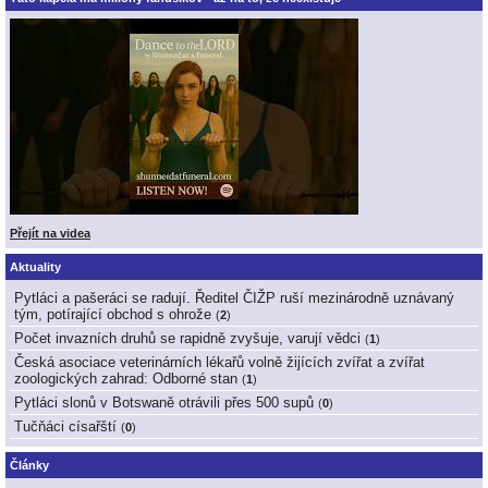
Přejít na videa
Aktuality
Pytláci a pašeráci se radují. Ředitel ČIŽP ruší mezinárodně uznávaný
tým, potírající obchod s ohrože
(
2
)
Počet invazních druhů se rapidně zvyšuje, varují vědci
(
1
)
Česká asociace veterinárních lékařů volně žijících zvířat a zvířat
zoologických zahrad: Odborné stan
(
1
)
Pytláci slonů v Botswaně otrávili přes 500 supů
(
0
)
Tučňáci císařští
(
0
)
Články