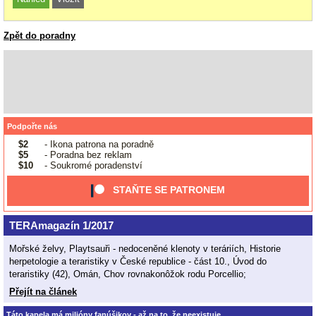
Zpět do poradny
Podpořte nás
$2
- Ikona patrona na poradně
$5
- Poradna bez reklam
$10
- Soukromé poradenství
STAŇTE SE PATRONEM
TERAmagazín 1/2017
Mořské želvy, Playtsauři - nedoceněné klenoty v teráriích, Historie
herpetologie a teraristiky v České republice - část 10., Úvod do
teraristiky (42), Omán, Chov rovnakonôžok rodu Porcellio;
Přejít na článek
Táto kapela má milióny fanúšikov - až na to, že neexistuje