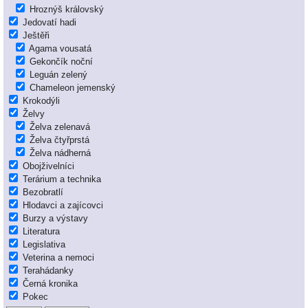
Hroznýš královský
Jedovatí hadi
Ještěři
Agama vousatá
Gekončík noční
Leguán zelený
Chameleon jemenský
Krokodýli
Želvy
Želva zelenavá
Želva čtyřprstá
Želva nádherná
Obojživelníci
Terárium a technika
Bezobratlí
Hlodavci a zajícovci
Burzy a výstavy
Literatura
Legislativa
Veterina a nemoci
Terahádanky
Černá kronika
Pokec