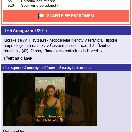
$5
- Poradna bez reklam
$10
- Soukromé poradenství
STAŇTE SE PATRONEM
TERAmagazín 1/2017
Mořské želvy, Playtsauři - nedoceněné klenoty v teráriích, Historie
herpetologie a teraristiky v České republice - část 10., Úvod do
teraristiky (42), Omán, Chov rovnakonôžok rodu Porcellio;
Přejít na článek
Táto kapela má milióny fanúšikov - až na to, že neexistuje
Přejít na videa