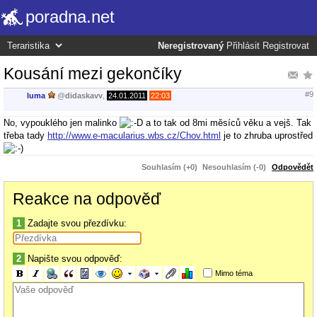
poradna.net
Neregistrovaný
Přihlásit
Registrovat
Kousání mezi gekončíky
#9
luma
@
didaskavv
,
24.01.2011
22:03
No, vypouklého jen malinko
a to tak od 8mi měsíců věku a vejš. Tak
třeba tady
http://www.e-macularius.wbs.cz/Chov.html
je to zhruba uprostřed
Souhlasím (+0)
Nesouhlasím (-0)
Odpovědět
Reakce na odpověď
1
Zadajte svou přezdívku:
2
Napište svou odpověď:
Mimo téma