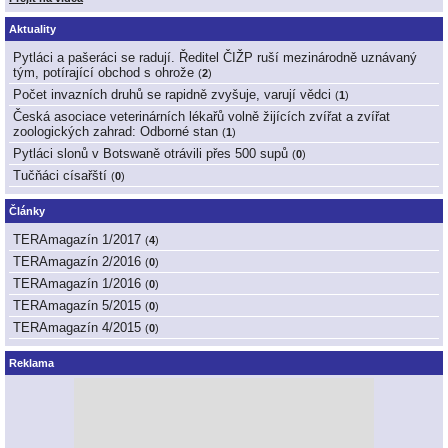
Aktuality
Pytláci a pašeráci se radují. Ředitel ČIŽP ruší mezinárodně uznávaný
tým, potírající obchod s ohrože
(
2
)
Počet invazních druhů se rapidně zvyšuje, varují vědci
(
1
)
Česká asociace veterinárních lékařů volně žijících zvířat a zvířat
zoologických zahrad: Odborné stan
(
1
)
Pytláci slonů v Botswaně otrávili přes 500 supů
(
0
)
Tučňáci císařští
(
0
)
Články
TERAmagazín 1/2017
(
4
)
TERAmagazín 2/2016
(
0
)
TERAmagazín 1/2016
(
0
)
TERAmagazín 5/2015
(
0
)
TERAmagazín 4/2015
(
0
)
Reklama