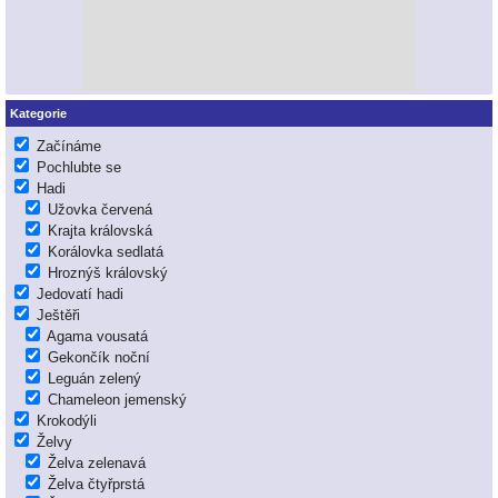
Kategorie
Začínáme
Pochlubte se
Hadi
Užovka červená
Krajta královská
Korálovka sedlatá
Hroznýš královský
Jedovatí hadi
Ještěři
Agama vousatá
Gekončík noční
Leguán zelený
Chameleon jemenský
Krokodýli
Želvy
Želva zelenavá
Želva čtyřprstá