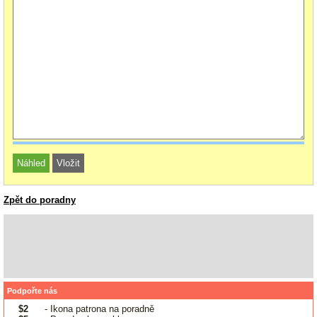
Zpět do poradny
Podpořte nás
$2
- Ikona patrona na poradně