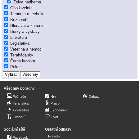
Želva nádherná
Obojživelníci
Terárium a technika
Bezobratlí
Hlodavci a zajícovci
Burzy a výstavy
Literatura
Legislativa
Veterina a nemoci
Terahádanky
Černá kronika
Pokec
Všechny poradny
Počítače
Hry
Debaty
Teraristika
Právo
Akvaristika
Ekonomika
Kutilství
Život
Sociální sítě
Ostatní odkazy
Pravidla
Facebook