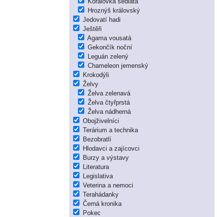
Korálovka sedlatá
Hroznýš královský
Jedovatí hadi
Ještěři
Agama vousatá
Gekončík noční
Leguán zelený
Chameleon jemenský
Krokodýli
Želvy
Želva zelenavá
Želva čtyřprstá
Želva nádherná
Obojživelníci
Terárium a technika
Bezobratlí
Hlodavci a zajícovci
Burzy a výstavy
Literatura
Legislativa
Veterina a nemoci
Terahádanky
Černá kronika
Pokec