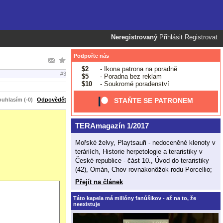
Neregistrovaný
Přihlásit
Registrovat
Podpořte nás
$2
- Ikona patrona na poradně
#3
$5
- Poradna bez reklam
$10
- Soukromé poradenství
uhlasím (-0)
Odpovědět
STAŇTE SE PATRONEM
TERAmagazín 1/2017
Mořské želvy, Playtsauři - nedoceněné klenoty v
teráriích, Historie herpetologie a teraristiky v
České republice - část 10., Úvod do teraristiky
(42), Omán, Chov rovnakonôžok rodu Porcellio;
Přejít na článek
Táto kapela má milióny fanúšikov - až na to, že
neexistuje