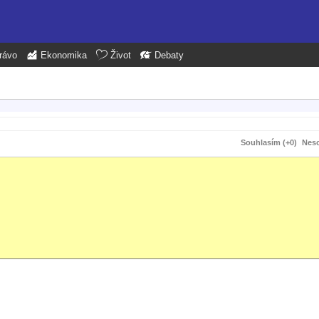
rávo
Ekonomika
Život
Debaty
Souhlasím (+0)
Neso