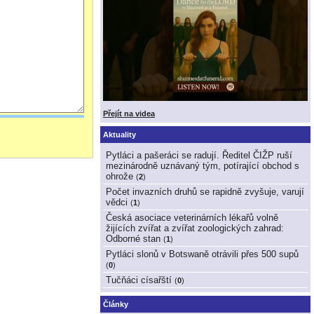
Přejít na videa
Aktuality
Pytláci a pašeráci se radují. Ředitel ČIŽP ruší
mezinárodně uznávaný tým, potírající obchod s
ohrože
(
2
)
Počet invazních druhů se rapidně zvyšuje, varují
vědci
(
1
)
Česká asociace veterinárních lékařů volně
žijících zvířat a zvířat zoologických zahrad:
Odborné stan
(
1
)
Pytláci slonů v Botswaně otrávili přes 500 supů
(
0
)
Tučňáci císařští
(
0
)
Články