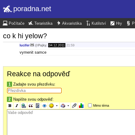
poradna.net
Počítače
Teraristika
Akvaristika
Kutilství
Hry
P
co k hi yelow?
lucifer
@
Pajky
,
04.12.2011
21:59
vymenit samce
Reakce na odpověď
1
Zadajte svou přezdívku:
2
Napište svou odpověď:
Mimo téma