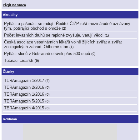
Přejít na videa
Aktuality
Pytláci a pašeráci se radují. Ředitel ČIŽP ruší mezinárodně uznávaný
tým, potírající obchod s ohrože
(
2
)
Počet invazních druhů se rapidně zvyšuje, varují vědci
(
1
)
Česká asociace veterinárních lékařů volně žijících zvířat a zvířat
zoologických zahrad: Odborné stan
(
1
)
Pytláci slonů v Botswaně otrávili přes 500 supů
(
0
)
Tučňáci císařští
(
0
)
Články
TERAmagazín 1/2017
(
4
)
TERAmagazín 2/2016
(
0
)
TERAmagazín 1/2016
(
0
)
TERAmagazín 5/2015
(
0
)
TERAmagazín 4/2015
(
0
)
Reklama