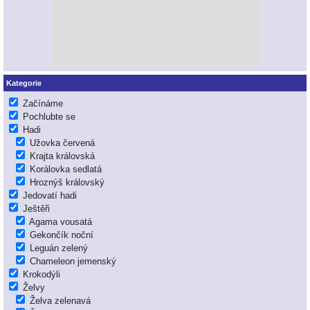
Kategorie
Začínáme
Pochlubte se
Hadi
Užovka červená
Krajta královská
Korálovka sedlatá
Hroznýš královský
Jedovatí hadi
Ještěři
Agama vousatá
Gekončík noční
Leguán zelený
Chameleon jemenský
Krokodýli
Želvy
Želva zelenavá