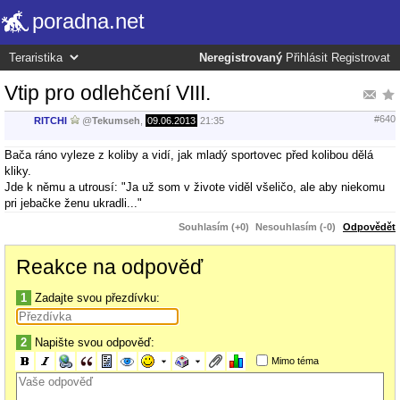
poradna.net
Neregistrovaný
Přihlásit
Registrovat
Vtip pro odlehčení VIII.
#640
RITCHI
@
Tekumseh
,
09.06.2013
21:35
Bača ráno vyleze z koliby a vidí, jak mladý sportovec před kolibou dělá
kliky.
Jde k němu a utrousí: "Ja už som v živote viděl všeličo, ale aby niekomu
pri jebačke ženu ukradli..."
Souhlasím (+0)
Nesouhlasím (-0)
Odpovědět
Reakce na odpověď
1
Zadajte svou přezdívku:
2
Napište svou odpověď:
Mimo téma