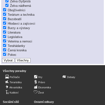
Želva čtyřprstá
Želva nádherná
Obojživelníci
Terárium a technika
Bezobratlí
Hlodavci a zajícovci
Burzy a výstavy
Literatura
Legislativa
Veterina a nemoci
Terahádanky
Černá kronika
Pokec
Všechny poradny
Počítače
Hry
Debaty
Teraristika
Právo
Akvaristika
Ekonomika
Kutilství
Život
Sociální sítě
Ostatní odkazy