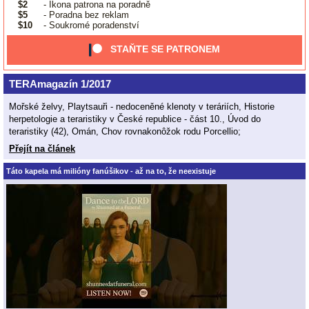
$2
- Ikona patrona na poradně
$5
- Poradna bez reklam
$10
- Soukromé poradenství
STAŇTE SE PATRONEM
TERAmagazín 1/2017
Mořské želvy, Playtsauři - nedoceněné klenoty v teráriích, Historie
herpetologie a teraristiky v České republice - část 10., Úvod do
teraristiky (42), Omán, Chov rovnakonôžok rodu Porcellio;
Přejít na článek
Táto kapela má milióny fanúšikov - až na to, že neexistuje