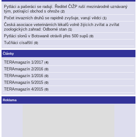
Pytláci a pašeráci se radují. Ředitel ČIŽP ruší mezinárodně uznávaný
tým, potírající obchod s ohrože
(
2
)
Počet invazních druhů se rapidně zvyšuje, varují vědci
(
1
)
Česká asociace veterinárních lékařů volně žijících zvířat a zvířat
zoologických zahrad: Odborné stan
(
1
)
Pytláci slonů v Botswaně otrávili přes 500 supů
(
0
)
Tučňáci císařští
(
0
)
Články
TERAmagazín 1/2017
(
4
)
TERAmagazín 2/2016
(
0
)
TERAmagazín 1/2016
(
0
)
TERAmagazín 5/2015
(
0
)
TERAmagazín 4/2015
(
0
)
Reklama