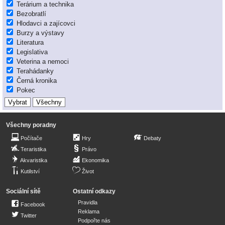
Terárium a technika
Bezobratlí
Hlodavci a zajícovci
Burzy a výstavy
Literatura
Legislativa
Veterina a nemoci
Terahádanky
Černá kronika
Pokec
Všechny poradny
Počítače
Hry
Debaty
Teraristika
Právo
Akvaristika
Ekonomika
Kutilství
Život
Sociální sítě
Ostatní odkazy
Pravidla
Facebook
Reklama
Twitter
Podpořte nás