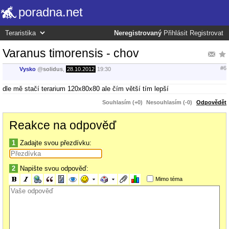
poradna.net
Neregistrovaný
Přihlásit
Registrovat
Varanus timorensis - chov
#6
Vysko
@
solidus
,
28.10.2012
19:30
dle mě stačí terarium 120x80x80 ale čím větší tím lepší
Souhlasím (+0)
Nesouhlasím (-0)
Odpovědět
Reakce na odpověď
1
Zadajte svou přezdívku:
2
Napište svou odpověď:
Mimo téma