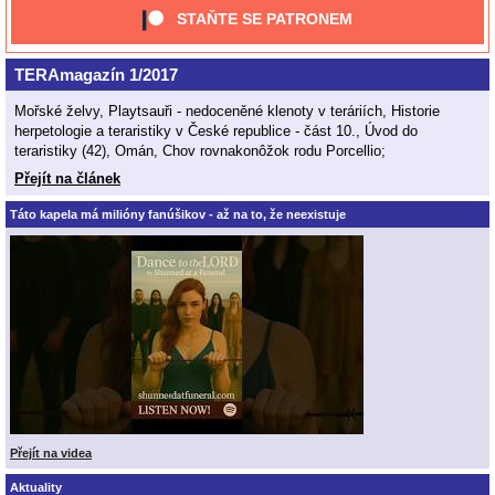
STAŇTE SE PATRONEM
TERAmagazín 1/2017
Mořské želvy, Playtsauři - nedoceněné klenoty v teráriích, Historie
herpetologie a teraristiky v České republice - část 10., Úvod do
teraristiky (42), Omán, Chov rovnakonôžok rodu Porcellio;
Přejít na článek
Táto kapela má milióny fanúšikov - až na to, že neexistuje
Přejít na videa
Aktuality