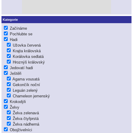
Kategorie
Začínáme
Pochlubte se
Hadi
Užovka červená
Krajta královská
Korálovka sedlatá
Hroznýš královský
Jedovatí hadi
Ještěři
Agama vousatá
Gekončík noční
Leguán zelený
Chameleon jemenský
Krokodýli
Želvy
Želva zelenavá
Želva čtyřprstá
Želva nádherná
Obojživelníci