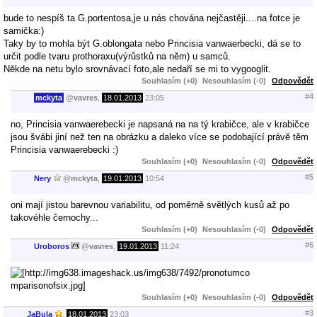
bude to nespíš ta G.portentosa,je u nás chována nejčastěji....na fotce je
samička:)
Taky by to mohla být G.oblongata nebo Princisia vanwaerbecki, dá se to
určit podle tvaru prothoraxu(výrůstků na něm) u samců.
Někde na netu bylo srovnávací foto,ale nedaří se mi to vygooglit.
Souhlasím (+0)
Nesouhlasím (-0)
Odpovědět
#4
mckyta
@
vavres
,
18.01.2013
23:05
no, Princisia vanwaerebecki je napsaná na na tý krabičce, ale v krabičce
jsou švábi jiní než ten na obrázku a daleko více se podobající právě těm
Princisia vanwaerebecki :)
Souhlasím (+0)
Nesouhlasím (-0)
Odpovědět
#5
Nery
@
mckyta
,
19.01.2013
10:54
oni mají jistou barevnou variabilitu, od poměrně světlých kusů až po
takovéhle černochy...
Souhlasím (+0)
Nesouhlasím (-0)
Odpovědět
#6
Uroboros
@
vavres
,
19.01.2013
11:24
Souhlasím (+0)
Nesouhlasím (-0)
Odpovědět
#3
JaBula
,
18.01.2013
23:03