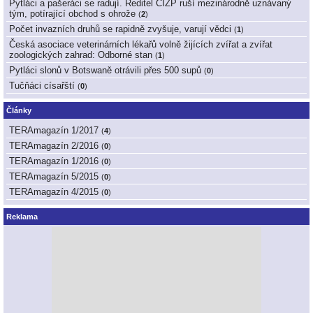
Pytláci a pašeráci se radují. Ředitel ČIŽP ruší mezinárodně uznávaný
tým, potírající obchod s ohrože
(
2
)
Počet invazních druhů se rapidně zvyšuje, varují vědci
(
1
)
Česká asociace veterinárních lékařů volně žijících zvířat a zvířat
zoologických zahrad: Odborné stan
(
1
)
Pytláci slonů v Botswaně otrávili přes 500 supů
(
0
)
Tučňáci císařští
(
0
)
Články
TERAmagazín 1/2017
(
4
)
TERAmagazín 2/2016
(
0
)
TERAmagazín 1/2016
(
0
)
TERAmagazín 5/2015
(
0
)
TERAmagazín 4/2015
(
0
)
Reklama