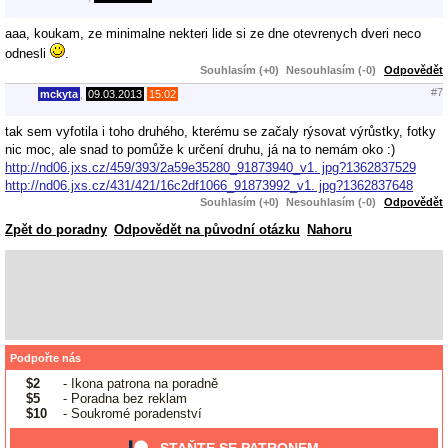
aaa, koukam, ze minimalne nekteri lide si ze dne otevrenych dveri neco
odnesli
.
Souhlasím (+0)
Nesouhlasím (-0)
Odpovědět
#7
mckyta
,
09.03.2013
15:02
tak sem vyfotila i toho druhého, kterému se začaly rýsovat výrůstky, fotky
nic moc, ale snad to pomůže k určení druhu, já na to nemám oko :)
http://nd06.jxs.cz/459/393/2a59e35280_91873940_v1. jpg?1362837529
http://nd06.jxs.cz/431/421/16c2df1066_91873992_v1. jpg?1362837648
Souhlasím (+0)
Nesouhlasím (-0)
Odpovědět
Zpět do poradny
Odpovědět na původní otázku
Nahoru
Podpořte nás
$2
- Ikona patrona na poradně
$5
- Poradna bez reklam
$10
- Soukromé poradenství