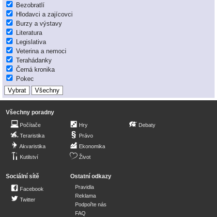
Bezobratlí
Hlodavci a zajícovci
Burzy a výstavy
Literatura
Legislativa
Veterina a nemoci
Terahádanky
Černá kronika
Pokec
Všechny poradny
Počítače
Hry
Debaty
Teraristika
Právo
Akvaristika
Ekonomika
Kutilství
Život
Sociální sítě
Ostatní odkazy
Pravidla
Facebook
Reklama
Twitter
Podpořte nás
FAQ