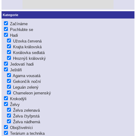
Kategorie
Začínáme
Pochlubte se
Hadi
Užovka červená
Krajta královská
Korálovka sedlatá
Hroznýš královský
Jedovatí hadi
Ještěři
Agama vousatá
Gekončík noční
Leguán zelený
Chameleon jemenský
Krokodýli
Želvy
Želva zelenavá
Želva čtyřprstá
Želva nádherná
Obojživelníci
Terárium a technika