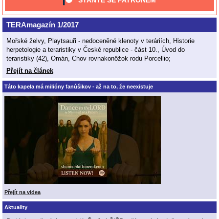
STAŇTE SE PATRONEM
TERAmagazín 1/2017
Mořské želvy, Playtsauři - nedoceněné klenoty v teráriích, Historie
herpetologie a teraristiky v České republice - část 10., Úvod do
teraristiky (42), Omán, Chov rovnakonôžok rodu Porcellio;
Přejít na článek
Táto kapela má milióny fanúšikov - až na to, že neexistuje
Přejít na videa
Aktuality