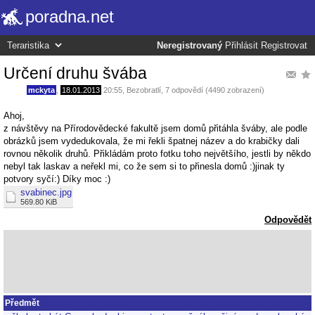
poradna.net
Neregistrovaný
Přihlásit
Registrovat
Určení druhu švába
mckyta
,
18.01.2013
20:55
,
Bezobratlí
, 7 odpovědí (4490 zobrazení)
Ahoj,
z návštěvy na Přírodovědecké fakultě jsem domů přitáhla šváby, ale podle
obrázků jsem vydedukovala, že mi řekli špatnej název a do krabičky dali
rovnou několik druhů. Přikládám proto fotku toho největšího, jestli by někdo
nebyl tak laskav a neřekl mi, co že sem si to přinesla domů :)jinak ty
potvory syčí:) Díky moc :)
svabinec.jpg
569.80 KiB
Odpovědět
Předmět