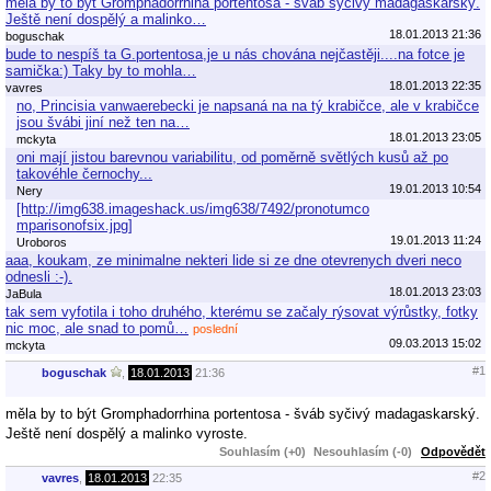
měla by to být Gromphadorrhina portentosa - šváb syčivý madagaskarský.
Ještě není dospělý a malinko…
18.01.2013 21:36
boguschak
bude to nespíš ta G.portentosa,je u nás chována nejčastěji....na fotce je
samička:) Taky by to mohla…
18.01.2013 22:35
vavres
no, Princisia vanwaerebecki je napsaná na na tý krabičce, ale v krabičce
jsou švábi jiní než ten na…
18.01.2013 23:05
mckyta
oni mají jistou barevnou variabilitu, od poměrně světlých kusů až po
takovéhle černochy...
19.01.2013 10:54
Nery
[http://img638.imageshack.us/img638/7492/pronotumco
mparisonofsix.jpg]
19.01.2013 11:24
Uroboros
aaa, koukam, ze minimalne nekteri lide si ze dne otevrenych dveri neco
odnesli :-).
18.01.2013 23:03
JaBula
tak sem vyfotila i toho druhého, kterému se začaly rýsovat výrůstky, fotky
nic moc, ale snad to pomů…
poslední
09.03.2013 15:02
mckyta
#1
boguschak
,
18.01.2013
21:36
měla by to být Gromphadorrhina portentosa - šváb syčivý madagaskarský.
Ještě není dospělý a malinko vyroste.
Souhlasím (+0)
Nesouhlasím (-0)
Odpovědět
#2
vavres
,
18.01.2013
22:35