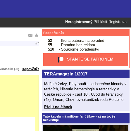
Neregistrovaný
Přihlásit
Registrovat
Podpořte nás
$2
- Ikona patrona na poradně
#7
$5
- Poradna bez reklam
$10
- Soukromé poradenství
STAŇTE SE PATRONEM
uhlasím (-0)
Odpovědět
TERAmagazín 1/2017
Mořské želvy, Playtsauři - nedoceněné klenoty v
teráriích, Historie herpetologie a teraristiky v
České republice - část 10., Úvod do teraristiky
(42), Omán, Chov rovnakonôžok rodu Porcellio;
Přejít na článek
Táto kapela má milióny fanúšikov - až na to, že
neexistuje