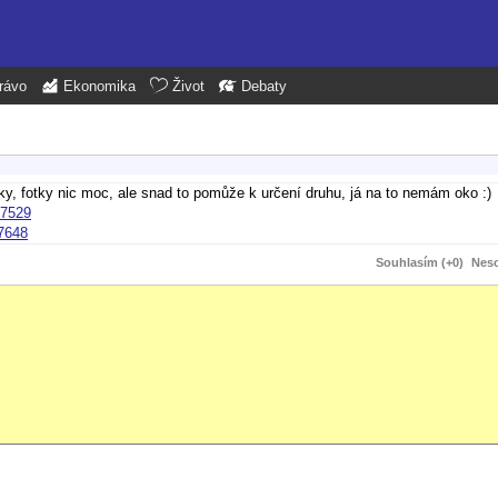
rávo
Ekonomika
Život
Debaty
tky, fotky nic moc, ale snad to pomůže k určení druhu, já na to nemám oko :)
37529
7648
Souhlasím (+0)
Neso