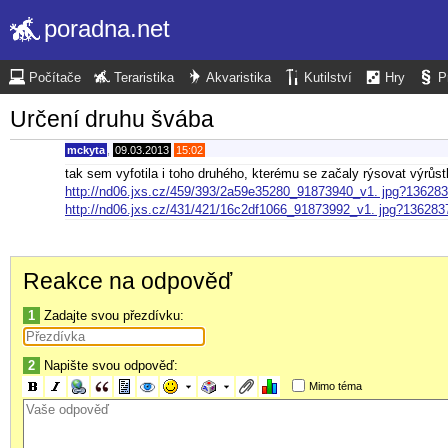
poradna.net
Počítače
Teraristika
Akvaristika
Kutilství
Hry
P
Určení druhu švába
mckyta
,
09.03.2013
15:02
tak sem vyfotila i toho druhého, kterému se začaly rýsovat výrůs
http://nd06.jxs.cz/459/393/2a59e35280_91873940_v1. jpg?13628
http://nd06.jxs.cz/431/421/16c2df1066_91873992_v1. jpg?136283
Reakce na odpověď
1
Zadajte svou přezdívku:
2
Napište svou odpověď:
Mimo téma