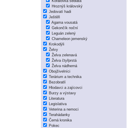
Korálovka sedlatá
Hroznýš královský
Jedovatí hadi
Ještěři
Agama vousatá
Gekončík noční
Leguán zelený
Chameleon jemenský
Krokodýli
Želvy
Želva zelenavá
Želva čtyřprstá
Želva nádherná
Obojživelníci
Terárium a technika
Bezobratlí
Hlodavci a zajícovci
Burzy a výstavy
Literatura
Legislativa
Veterina a nemoci
Terahádanky
Černá kronika
Pokec