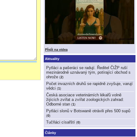
Přejít na videa
Aktuality
Pytláci a pašeráci se radují. Ředitel ČIŽP ruší
mezinárodně uznávaný tým, potírající obchod s
ohrože
(
2
)
Počet invazních druhů se rapidně zvyšuje, varují
vědci
(
1
)
Česká asociace veterinárních lékařů volně
žijících zvířat a zvířat zoologických zahrad:
Odborné stan
(
1
)
Pytláci slonů v Botswaně otrávili přes 500 supů
(
0
)
Tučňáci císařští
(
0
)
Články