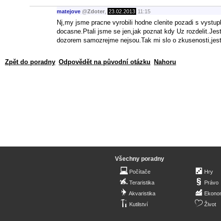
matejove
@
Zdoter
,
23.02.2013
11:15
Nj,my jsme pracne vyrobili hodne clenite pozadi s vystup
docasne.Ptali jsme se jen,jak poznat kdy Uz rozdelit.Jes
dozorem samozrejme nejsou.Tak mi slo o zkusenosti,jestl
Zpět do poradny
Odpovědět na původní otázku
Nahoru
Všechny poradny
Počítače
Hry
Teraristika
Právo
Akvaristika
Ekono
Kutilství
Život