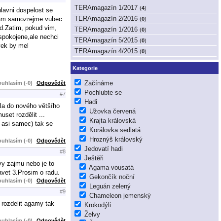
TERAmagazín 1/2017
(
4
)
lavni dospelost se
TERAmagazín 2/2016
emam samozrejme vubec
(
0
)
td.Zatim, pokud vim,
TERAmagazín 1/2016
(
0
)
spokojene,ale nechci
TERAmagazín 5/2015
(
0
)
vek by mel
TERAmagazín 4/2015
(
0
)
Kategorie
Začínáme
uhlasím (-0)
Odpovědět
Pochlubte se
#7
Hadi
ala do nového většího
Užovka červená
uset rozdělit ...
Krajta královská
 asi samec) tak se
Korálovka sedlatá
Hroznýš královský
uhlasím (-0)
Odpovědět
Jedovatí hadi
#8
Ještěři
y zajmu nebo je to
Agama vousatá
avet 3.Prosim o radu.
Gekončík noční
uhlasím (-0)
Odpovědět
Leguán zelený
#9
Chameleon jemenský
 rozdelit agamy tak
Krokodýli
Želvy
uhlasím (-0)
Odpovědět