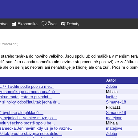
rávo
Ekonomika
Život
Debaty
3 zobrazení)
tarého terárka do nového velkého. Jsou spolu už od malička v menším terár
píš samička napadá samečka ale nevíme stoprocentně pohlaví) ze začátku s
ě ale on se nijak nebrání ani nenafukuje je klidnej ale ona zuří. Prosím o po
Autor
mec?? Takhle podle popisu me…
Zdoter
t že samička je samec a opačně.…
Mihala
 pokud mate jeste to puvodni…
lucifer
 si holky odpočinul,tak jedna dr…
Simanek18
Filda111
íš bych se,ale přikláněl…
Simanek18
tedy nejmladsi ,samice muze po…
matejove
 spolu všechno prostě spolu be…
Mihala
 samecka.Jen nevim kdy uz je to vazne…
matejove
0 tak proc to stavajici nerozdelis…
Zdoter