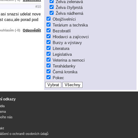
Želva zelenavá
#10
Želva čtyřprstá
Želva nádherná
 asi snazsi udelat nove
Obojživelníci
st casu,ale porad pod
Terárium a technika
uhlasím (-0)
Odpovědět
Bezobratlí
Hlodavci a zajícovci
Burzy a výstavy
Literatura
Legislativa
Veterina a nemoci
Terahádanky
Černá kronika
Pokec
ní odkazy
idla
lama
ořte nás
akt
lášení o ochraně osobních údajů