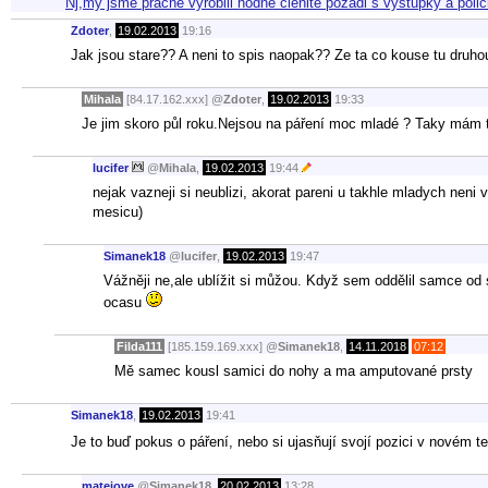
Nj,my jsme pracne vyrobili hodne clenite pozadi s vystupky a poli
Zdoter
,
19.02.2013
19:16
Jak jsou stare?? A neni to spis naopak?? Ze ta co kouse tu druhou
Mihala
[84.17.162.xxx]
@
Zdoter
,
19.02.2013
19:33
Je jim skoro půl roku.Nejsou na páření moc mladé ? Taky mám t
lucifer
@
Mihala
,
19.02.2013
19:44
nejak vazneji si neublizi, akorat pareni u takhle mladych neni
mesicu)
Simanek18
@
lucifer
,
19.02.2013
19:47
Vážněji ne,ale ublížit si můžou. Když sem oddělil samce od s
ocasu
Filda111
[185.159.169.xxx]
@
Simanek18
,
14.11.2018
07:12
Mě samec kousl samici do nohy a ma amputované prsty
Simanek18
,
19.02.2013
19:41
Je to buď pokus o páření, nebo si ujasňují svojí pozici v novém t
matejove
@
Simanek18
,
20.02.2013
13:28