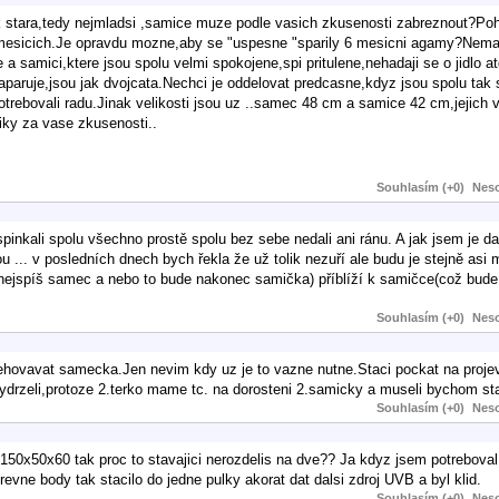
ak stara,tedy nejmladsi ,samice muze podle vasich zkusenosti zabreznout?Poh
v 8 mesicich.Je opravdu mozne,aby se "uspesne "sparily 6 mesicni agamy?N
samici,ktere jsou spolu velmi spokojene,spi pritulene,nehadaji se o jidlo a
paruje,jsou jak dvojcata.Nechci je oddelovat predcasne,kdyz jsou spolu tak 
otrebovali radu.Jinak velikosti jsou uz ..samec 48 cm a samice 42 cm,jejich 
iky za vase zkusenosti..
Souhlasím (+0)
Neso
spinkali spolu všechno prostě spolu bez sebe nedali ani ránu. A jak jsem je d
u ... v posledních dnech bych řekla že už tolik nezuří ale budu je stejně asi m
(nejspíš samec a nebo to bude nakonec samička) příblíží k samičce(což bude
Souhlasím (+0)
Neso
hovavat samecka.Jen nevim kdy uz je to vazne nutne.Staci pockat na projev
vydrzeli,protoze 2.terko mame tc. na dorosteni 2.samicky a museli bychom st
Souhlasím (+0)
Neso
 150x50x60 tak proc to stavajici nerozdelis na dve?? Ja kdyz jsem potreboval
evne body tak stacilo do jedne pulky akorat dat dalsi zdroj UVB a byl klid.
Souhlasím (+0)
Neso