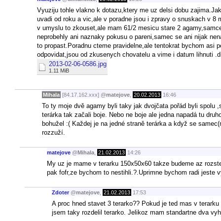
Vyuziju tohle vlakno k dotazu,ktery me uz delsi dobu zajima.J
uvadi od roku a vic,ale v poradne jsou i zpravy o snuskach 
v umyslu to zkouset,ale mam 61/2 mesicu stare 2 agamy,samce a 
neprobehly ani naznaky pokusu o pareni,samec se ani nijak nena
to propast.Poradnu cteme pravidelne,ale tentokrat bychom asi p
odpovidat,jsou od zkusenych chovatelu a vime i datum lihnuti .d
2013-02-06-0586.jpg
1.11 MiB
Mihala
[84.17.162.xxx]
@
matejove
,
20.02.2013
16:46
To ty moje dvě agamy byli taky jak dvojčata pořád byli spolu ,
terárka tak začali boje. Nebo ne boje ale jedna napadá tu druho
bohužel :( Každej je na jedné straně terárka a když se samec
rozzuží.
matejove
@
Mihala
,
21.02.2013
14:26
My uz je mame v terarku 150x50x60 takze budeme az rozste
pak fofr,ze bychom to nestihli.?.Uprimne bychom radi jeste 
Zdoter
@
matejove
,
21.02.2013
17:53
A proc hned stavet 3 terarko?? Pokud je ted mas v terarku
jsem taky rozdelil terarko. Jelikoz mam standartne dva vyhr