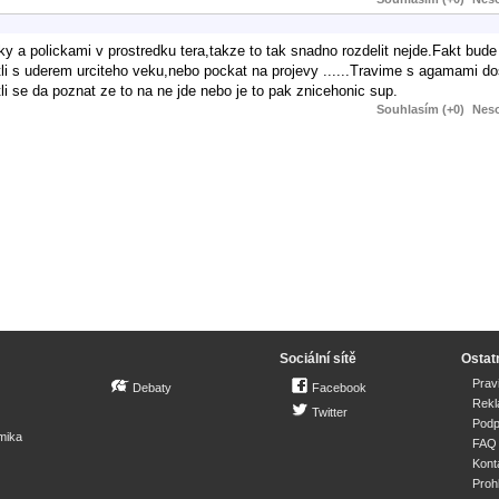
ky a polickami v prostredku tera,takze to tak snadno rozdelit nejde.Fakt bude
tli s uderem urciteho veku,nebo pockat na projevy ......Travime s agamami do
i se da poznat ze to na ne jde nebo je to pak znicehonic sup.
Souhlasím (+0)
Neso
Sociální sítě
Ostat
Prav
Debaty
Facebook
Rek
Twitter
Podp
mika
FAQ
Kont
Proh