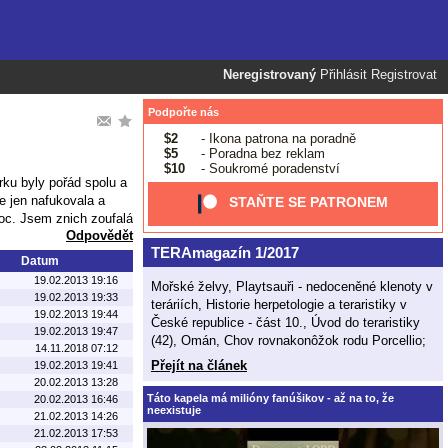
Neregistrovaný
Přihlásit
Registrovat
Podpořte nás
$2
- Ikona patrona na poradně
$5
- Poradna bez reklam
$10
- Soukromé poradenství
ku byly pořád spolu a
e jen nafukovala a
STAŇTE SE PATRONEM
moc. Jsem znich zoufalá
Odpovědět
TERAmagazín 1/2017
Datum
19.02.2013 19:16
Mořské želvy, Playtsauři - nedoceněné klenoty v
19.02.2013 19:33
teráriích, Historie herpetologie a teraristiky v
19.02.2013 19:44
České republice - část 10., Úvod do teraristiky
19.02.2013 19:47
(42), Omán, Chov rovnakonôžok rodu Porcellio;
14.11.2018 07:12
Přejít na článek
19.02.2013 19:41
20.02.2013 13:28
Táto kapela má milióny fanúšikov - až na to, že
20.02.2013 16:46
neexistuje
21.02.2013 14:26
21.02.2013 17:53