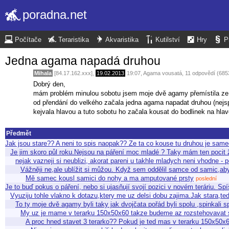
poradna.net
Počítače
Teraristika
Akvaristika
Kutilství
Hry
P
Jedna agama napadá druhou
Mihala
[84.17.162.xxx],
19.02.2013
19:07
,
Agama vousatá
, 11 odpovědí (685
Dobrý den,
mám problém minulou sobotu jsem moje dvě agamy přemístila ze s
od přendání do velkého začala jedna agama napadat druhou (nejs
kejvala hlavou a tuto sobotu ho začala kousat do bodlinek na hlav
Předmět
Jak jsou stare?? A neni to spis naopak?? Ze ta co kouse tu druhou je sa
Je jim skoro půl roku.Nejsou na páření moc mladé ? Taky mám ten poci
nejak vazneji si neublizi, akorat pareni u takhle mladych neni vhodne -
Vážněji ne,ale ublížit si můžou. Když sem oddělil samce od samic,aby
Mě samec kousl samici do nohy a ma amputované prsty
poslední
Je to buď pokus o páření, nebo si ujasňují svojí pozici v novém teráriu. Sp
Vyuziju tohle vlakno k dotazu,ktery me uz delsi dobu zajima.Jak stara,
To ty moje dvě agamy byli taky jak dvojčata pořád byli spolu ,spinkali
My uz je mame v terarku 150x50x60 takze budeme az rozstehovavat
A proc hned stavet 3 terarko?? Pokud je ted mas v terarku 150x50x6