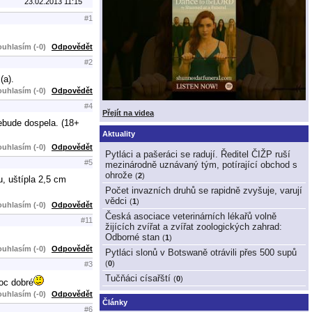
23.02.2013 11:15
#1
uhlasím (-0)
Odpovědět
#2
(a).
uhlasím (-0)
Odpovědět
#4
Přejít na videa
nebude dospela. (18+
Aktuality
uhlasím (-0)
Odpovědět
Pytláci a pašeráci se radují. Ředitel ČIŽP ruší
#5
mezinárodně uznávaný tým, potírající obchod s
ohrože
(
2
)
u, uštípla 2,5 cm
Počet invazních druhů se rapidně zvyšuje, varují
vědci
(
1
)
uhlasím (-0)
Odpovědět
Česká asociace veterinárních lékařů volně
#11
žijících zvířat a zvířat zoologických zahrad:
Odborné stan
(
1
)
uhlasím (-0)
Odpovědět
Pytláci slonů v Botswaně otrávili přes 500 supů
(
0
)
#3
Tučňáci císařští
(
0
)
moc dobré
uhlasím (-0)
Odpovědět
Články
#6