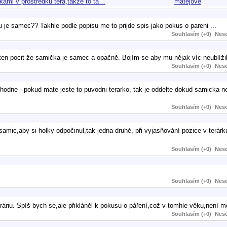
ckami v prostredku tera,takze to ta…
matejove
 je samec?? Takhle podle popisu me to prijde spis jako pokus o pareni ...
Souhlasím (+0)
Neso
en pocit že samička je samec a opačně. Bojím se aby mu nějak víc neublížil
Souhlasím (+0)
Neso
 vhodne - pokud mate jeste to puvodni terarko, tak je oddelte dokud samicka 
Souhlasím (+0)
Neso
amic,aby si holky odpočinul,tak jedna druhé, při vyjasňování pozice v terárk
Souhlasím (+0)
Neso
Souhlasím (+0)
Neso
eráriu. Spíš bych se,ale přikláněl k pokusu o páření,což v tomhle věku,není 
Souhlasím (+0)
Neso