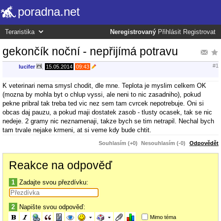
poradna.net
Neregistrovaný
Přihlásit
Registrovat
gekončík noční - nepřijímá potravu
#1
lucifer
,
15.05.2014
09:43
K veterinari nema smysl chodit, dle mne. Teplota je myslim celkem OK
(mozna by mohla byt o chlup vyssi, ale neni to nic zasadniho), pokud
pekne pribral tak treba ted vic nez sem tam cvrcek nepotrebuje. Oni si
obcas daj pauzu, a pokud maji dostatek zasob - tlusty ocasek, tak se nic
nedeje. 2 gramy nic neznamenaji, takze bych se tim netrapil. Nechal bych
tam trvale nejake krmeni, at si veme kdy bude chtit.
Souhlasím (+0)
Nesouhlasím (-0)
Odpovědět
Reakce na odpověď
1
Zadajte svou přezdívku:
2
Napište svou odpověď:
Mimo téma