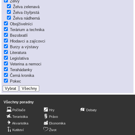
Želvy
Želva zelenavá
Želva čtyřprstá
Želva nádherná
Obojživelníci
Terárium a technika
Bezobratlí
Hlodavci a zajícovci
Burzy a výstavy
Literatura
Legislativa
Veterina a nemoci
Terahádanky
Černá kronika
Pokec
Všechny poradny
Počítače
Hry
Debaty
Teraristika
Právo
Akvaristika
Ekonomika
Kutilství
Život