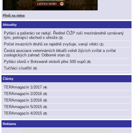
Přejít na videa
Aktuality
Pytláci a pašeráci se radují. Ředitel ČIŽP ruší mezinárodně uznávaný
tým, potírající obchod s ohrože
(
2
)
Počet invazních druhů se rapidně zvyšuje, varují vědci
(
1
)
Česká asociace veterinárních lékařů volně žijících zvířat a zvířat
zoologických zahrad: Odborné stan
(
1
)
Pytláci slonů v Botswaně otrávili přes 500 supů
(
0
)
Tučňáci císařští
(
0
)
Články
TERAmagazín 1/2017
(
4
)
TERAmagazín 2/2016
(
0
)
TERAmagazín 1/2016
(
0
)
TERAmagazín 5/2015
(
0
)
TERAmagazín 4/2015
(
0
)
Reklama