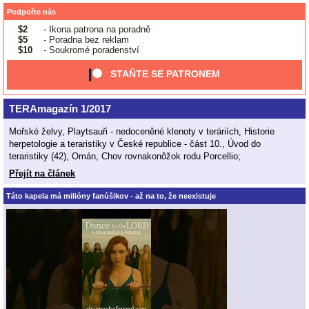
Podpořte nás
$2
- Ikona patrona na poradně
$5
- Poradna bez reklam
$10
- Soukromé poradenství
STAŇTE SE PATRONEM
TERAmagazín 1/2017
Mořské želvy, Playtsauři - nedoceněné klenoty v teráriích, Historie
herpetologie a teraristiky v České republice - část 10., Úvod do
teraristiky (42), Omán, Chov rovnakonôžok rodu Porcellio;
Přejít na článek
Táto kapela má milióny fanúšikov - až na to, že neexistuje