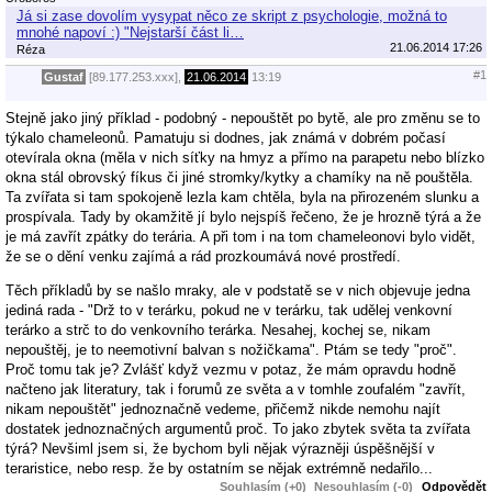
Já si zase dovolím vysypat něco ze skript z psychologie, možná to
mnohé napoví :) "Nejstarší část li…
21.06.2014 17:26
Réza
#1
Gustaf
[89.177.253.xxx],
21.06.2014
13:19
Stejně jako jiný příklad - podobný - nepouštět po bytě, ale pro změnu se to
týkalo chameleonů. Pamatuju si dodnes, jak známá v dobrém počasí
otevírala okna (měla v nich síťky na hmyz a přímo na parapetu nebo blízko
okna stál obrovský fíkus či jiné stromky/kytky a chamíky na ně pouštěla.
Ta zvířata si tam spokojeně lezla kam chtěla, byla na přirozeném slunku a
prospívala. Tady by okamžitě jí bylo nejspíš řečeno, že je hrozně týrá a že
je má zavřít zpátky do terária. A při tom i na tom chameleonovi bylo vidět,
že se o dění venku zajímá a rád prozkoumává nové prostředí.
Těch příkladů by se našlo mraky, ale v podstatě se v nich objevuje jedna
jediná rada - "Drž to v terárku, pokud ne v terárku, tak udělej venkovní
terárko a strč to do venkovního terárka. Nesahej, kochej se, nikam
nepouštěj, je to neemotivní balvan s nožičkama". Ptám se tedy "proč".
Proč tomu tak je? Zvlášť když vezmu v potaz, že mám opravdu hodně
načteno jak literatury, tak i forumů ze světa a v tomhle zoufalém "zavřít,
nikam nepouštět" jednoznačně vedeme, přičemž nikde nemohu najít
dostatek jednoznačných argumentů proč. To jako zbytek světa ta zvířata
týrá? Nevšiml jsem si, že bychom byli nějak výrazněji úspěšnější v
teraristice, nebo resp. že by ostatním se nějak extrémně nedařilo...
Souhlasím (+0)
Nesouhlasím (-0)
Odpovědět