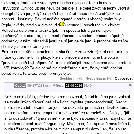
skálami, k tomu hraje srdceryvná hudba a jedou k tomu kecy o
"frýýýdom"...nikdo už ale neví, že ten orel žije celej život na jedný větvi a
energií plýtvá jen, když se potřebuje nažrat, nebo hledá protějšek ke
spáření - instinkty. Pokud uděláte agamě v terárku vhodný podmínky
(teplo, světlo, žrádlo a hlavně klid
) nebude jí absolutně nic chybět.
Pokud se dere ven z terárka (jak tím spoustu lidí argumentuje),
popřemýšlejte nad tím, jestli není příčinou nevhodné terárium a špatné
podmínky v něm, případně jestli na ní jen nejde jaro. A proboha přestaňte
dělat z ještěrů to, co nejsou...
Edit: a co se týče chameleonů a slunění se za otevřeným oknem, tak co
může být pro heliofilní plazy, kteří v přírodě slunce nutně k životu a
"provozu" potřebují příjemnější a prospěšnější, než přirozené slunce místo
UVB žárovky?? To ale nemá nic společního s tím, že by chtěl chamít
běhat ven z terárka...opět - přemýšlejte.
Souhlasím (+0)
Nesouhlasím (-0)
Odpovědět
#7
Gustaf
[89.177.253.xxx]
@
Réza
,
21.06.2014
15:49
Než to celé dočtu, předně bych rád upozornil, že tohle téma jsem založil
ze zcela jiných důvodů než si všichni myslíte (pravděpodobně). Nechci
se tu dozvědět to samé, co jsem se dozvěděl po přečtení desítek témat
na tomhle foru - tedy arogantní a naštvané "co to meleš za s*ačky", "jdi
si to dostudovat", "týráš zvíře" - téma bylo založeno k tomu, abychom tu
společně probrali reálné argumenty. Myslím si, že i spoustě nováčkům to
bude užitečné, protože většina z nich se opravdu dozví jen, že jsou to