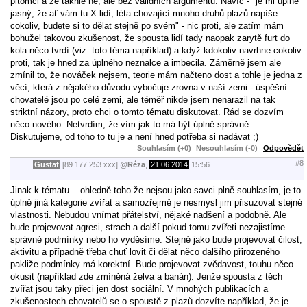
pitomci a že takhle ne, ale bez validních argumentů. Navíc - "je mi úplně
jasný, že ať vám tu X lidí, léta chovající mnoho druhů plazů napíše
cokoliv, budete si to dělat stejně po svém" - nic proti, ale zatím mám
bohužel takovou zkušenost, že spousta lidí tady naopak zarytě furt do
kola něco tvrdí (viz. toto téma například) a když kdokoliv navrhne cokoliv
proti, tak je hned za úplného neznalce a imbecila. Záměrně jsem ale
zmínil to, že nováček nejsem, teorie mám načteno dost a tohle je jedna z
věcí, která z nějakého důvodu vybočuje zrovna v naší zemi - úspěšní
chovatelé jsou po celé zemi, ale téměř nikde jsem nenarazil na tak
striktní názory, proto chci o tomto tématu diskutovat. Rád se dozvím
něco nového. Netvrdím, že vím jak to má být úplně správně.
Diskutujeme, od toho to tu je a není hned potřeba si nadávat ;)
Souhlasím (+0)
Nesouhlasím (-0)
Odpovědět
#8
Gustaf
[89.177.253.xxx]
@
Réza
,
21.06.2014
15:56
Jinak k tématu... ohledně toho že nejsou jako savci plně souhlasím, je to
úplně jiná kategorie zvířat a samozřejmě je nesmysl jim přisuzovat stejné
vlastnosti. Nebudou vnímat přátelství, nějaké nadšení a podobně. Ale
bude projevovat agresi, strach a další pokud tomu zvířeti nezajistíme
správné podmínky nebo ho vyděsíme. Stejně jako bude projevovat čilost,
aktivitu a případně třeba chuť lovit či dělat něco dalšího přirozeného
pakliže podmínky má korektní. Bude projevovat zvědavost, touhu něco
okusit (například zde zmíněná želva a banán). Jenže spousta z těch
zvířat jsou taky přeci jen dost sociální. V mnohých publikacích a
zkušenostech chovatelů se o spoustě z plazů dozvíte například, že je