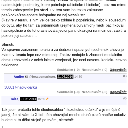
nasimulujete podminky, ktere potrebuje (abioticke i bioticke) - coz mu mimo
teraria zabezpecite jen stezi + v tera vam ho tezko zakousne
pes/kocka/zaslepnete ho/spadne na nej vaza/lustr...
3) zvire v terariu s nim velice tezko zdrhne k popelnicim, nebo k sousedum
do bytu, aby ho tam za pritomnosti (zejmena bulvarnich) medii pacifikovali
hasici/policie a do toho asistovala jecici pani, ukazujici na moznost zabiti a
pozreni jeji ratolesti...
Shrnuti:
Ve spravne zarizenem terariu a za dodrzeni spravnych podminek chovu je
zvireti v terariu lepe nez mimo nej. Taktez nedojde k zhorseni medialniho
obrazu chovatelu v ocich laicke verejnosti, jez neni nasemu konicku zrovna
naklonena.
Souhlasím (+0)
Nesouhlasím (-0)
Odpovědět
#3
Aurifer
@
boa.constrictor
,
21.06.2014
14:30
308017-had-v-parku
Souhlasím (+0)
Nesouhlasím (-0)
Odpovědět
#5
Réza
,
21.06.2014
15:30
Tak jsem pročetla tuhle dlouhosáhlou "filozofickou otázku" a je mi úplně
jasný, že ať vám tu X lidí, léta chovající mnoho druhů plazů napíše cokoliv,
budete si to dělat stejně po svém, nicméně: