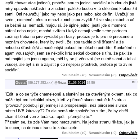
lepší chovat více jedinců, protože jsou to jedinci sociální a budou do jisté
míry opravdu nešťastní a znudění, pakliže budou v té skleněné krabici žít
sami. Oni neuvažují jako my nebo jako pes nebo jako delfín. Uvažují po
svém, nicméně i přesto mnozí z nich jsou zvyklí žít ve skupinkách a ač
se běžně asi nemazlí, hrajou si. Je úplně jedno, jestli jde o moment
páření nebo nejde, mnohá zvířata i když nemají vedle sebe partnera
začínají třeba na jaře vyvádět psí kusy, protože je to pro ně přirozené a
neznám chovatele, který by tvrdil, že jsou takhle plně šťastní a že
nebudou šťastnější a nadšenější pokud jím někoho pořídíte. Konkrétně u
agam vousatých jsem se několik krát setkal dokonce s tím, že pakliže
má majitel jen jednu agamu, měl by se jí věnovat (ne nutně sahat a tahat
všude), ale být s ní a zajistit jí co nejlepší prostředí, protože je to zvíře
sociální.
Souhlasím (+0)
Nesouhlasím (-0)
Odpovědět
#10
Gustaf
[89.177.253.xxx]
@
Réza
,
21.06.2014
15:59
"Edit: a co se týče chameleonů a slunění se za otevřeným oknem, tak co
může být pro heliofilní plazy, kteří v přírodě slunce nutně k životu a
"provozu" potřebují příjemnější a prospěšnější, než přirozené slunce
místo UVB žárovky?? To ale nemá nic společního s tím, že by chtěl
chamít běhat ven z terárka...opět - přemýšlejte."
Přiznám se, že zde Vám moc nerozumím. Na jednu stranu říkáte, jak je
to super, na druhou stranu to zatracujete.
Souhlasím (+0)
Nesouhlasím (-0)
Odpovědět