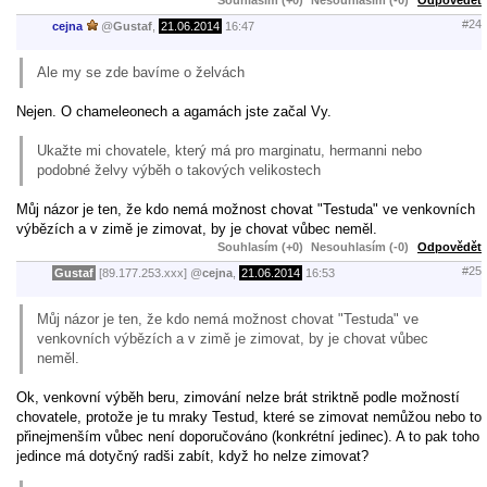
#24
cejna
@
Gustaf
,
21.06.2014
16:47
Ale my se zde bavíme o želvách
Nejen. O chameleonech a agamách jste začal Vy.
Ukažte mi chovatele, který má pro marginatu, hermanni nebo
podobné želvy výběh o takových velikostech
Můj názor je ten, že kdo nemá možnost chovat "Testuda" ve venkovních
výbězích a v zimě je zimovat, by je chovat vůbec neměl.
Souhlasím (+0)
Nesouhlasím (-0)
Odpovědět
#25
Gustaf
[89.177.253.xxx]
@
cejna
,
21.06.2014
16:53
Můj názor je ten, že kdo nemá možnost chovat "Testuda" ve
venkovních výbězích a v zimě je zimovat, by je chovat vůbec
neměl.
Ok, venkovní výběh beru, zimování nelze brát striktně podle možností
chovatele, protože je tu mraky Testud, které se zimovat nemůžou nebo to
přinejmenším vůbec není doporučováno (konkrétní jedinec). A to pak toho
jedince má dotyčný radši zabít, když ho nelze zimovat?