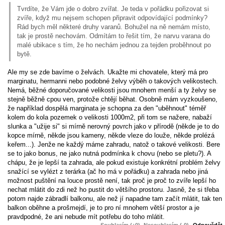
Tvrdíte, že Vám jde o dobro zvířat. Je teda v pořádku pořizovat si
zvíře, když mu nejsem schopen připravit odpovídající podmínky?
Rád bych měl některé druhy varanů. Bohužel na ně nemám místo,
tak je prostě nechovám. Odmítám to řešit tím, že narvu varana do
malé ubikace s tím, že ho nechám jednou za tejden proběhnout po
bytě.
Ale my se zde bavíme o želvách. Ukažte mi chovatele, který má pro
marginatu, hermanni nebo podobné želvy výběh o takových velikostech.
Nemá, běžné doporučované velikosti jsou mnohem menší a ty želvy se
stejně běžně cpou ven, protože chtějí běhat. Osobně mám vyzkoušeno,
že například dospělá marginata je schopna za den "uběhnout" téměř
kolem do kola pozemek o velikosti 1000m2, při tom se nažere, nabaží
slunka a "užije si" si mírně nerovný povrch jako v přírodě (někde je to do
kopce mírně, někde jsou kameny, někde vleze do louže, někde prolézá
keřem...). Jenže ne každý máme zahradu, natož o takové velikosti. Bere
se to jako bonus, ne jako nutná podmínka k chovu (nebo se pletu?). A
chápu, že je lepší ta zahrada, ale pokud existuje konkrétní problém želvy
snažící se vylézt z terárka (ač ho má v pořádku) a zahrada nebo jiná
možnost puštění na louce prostě není, tak proč je proč to zvíře lepší ho
nechat mlátit do zdi než ho pustit do většího prostoru. Jasně, že si třeba
potom najde zábradlí balkonu, ale než jí napadne tam začít mlátit, tak ten
balkon oběhne a prošmejdí, je to pro ní mnohem větší prostor a je
pravdpodné, že ani nebude mít potřebu do toho mlátit.
Souhlasím (+0)
Nesouhlasím (-0)
Odpovědět