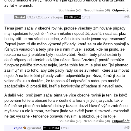
chovu nemocné želvy, nebo Vám jde opravdu o emoce a kvalitu života
zvířat v teráriích.
Souhlasím (+0)
Nesouhlasím (-0)
Odpovědět
#43
Gustaf
[89.177.253.xxx]
@
cejna
,
21.06.2014
17:31
Téma jsem začal v obecné rovině, protože všechny zmiňované případy
mají společné to jediné - "nikam nikoho nepouštět, zavřít, nesahat; plaz
houby cítí, je mu všechno jedno, z čehokoliv bude jenom vystresovaný".
Popsal jsem tři dle mého výrazné příklady, které se tu ale často opakují v
různých variacích a tedy jste se s nimi museli setkat, kde mi přišlo, že
reakce na daný problém byly neadekvátní. Řeším tedy přednostně ty
dané případy od kterých odvíjím názor. Rada "zazimuj" prostě nemůže
fungovat pakliže zimovat nejde, jenže tohle forum je plné rad "jsi pitomec,
zazimuj" místo toho, aby zde padly rady co se zvířetem, které zazimovat
nejde. A na konkrétní případy zatím odpověděla jen Réza, čímž jí za to
velice děkuju a doufám, že to poslouží odpovědí a radou pro mnohé
začátečníky či prostě lidi, kteří s konkrétním případem si nevědí rady.
A další věc, proč jsem začal téma ve více obecné rovině je ten, že když
porovnám tohle a obecně fora v češtině a fora v jiných jazycích, tak v
češtině se přesně na takové dotazy tazatel dozví hlavně výše zmíněnou
myšlenku a nic k tomu, zatímco jinde ve světě jsem si takové - rozhodně
ne tak výrazné - tendence opravdu nevšiml a otázkou je čím to je.
Souhlasím (+0)
Nesouhlasím (-0)
Odpovědět
#45
cejna
@
Gustaf
,
21.06.2014
17:39