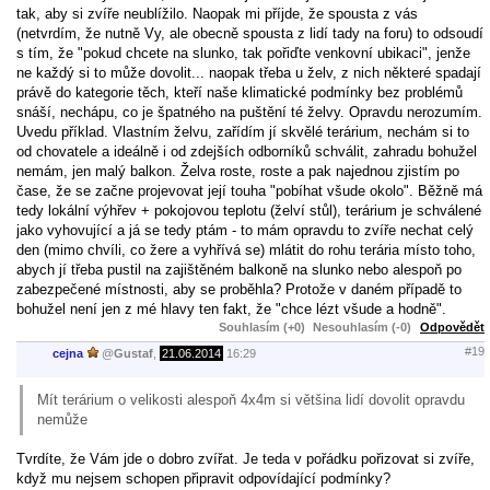
tak, aby si zvíře neublížilo. Naopak mi příjde, že spousta z vás
(netvrdím, že nutně Vy, ale obecně spousta z lidí tady na foru) to odsoudí
s tím, že "pokud chcete na slunko, tak pořiďte venkovní ubikaci", jenže
ne každý si to může dovolit... naopak třeba u želv, z nich některé spadají
právě do kategorie těch, kteří naše klimatické podmínky bez problémů
snáší, nechápu, co je špatného na puštění té želvy. Opravdu nerozumím.
Uvedu příklad. Vlastním želvu, zařídím jí skvělé terárium, nechám si to
od chovatele a ideálně i od zdejších odborníků schválit, zahradu bohužel
nemám, jen malý balkon. Želva roste, roste a pak najednou zjistím po
čase, že se začne projevovat její touha "pobíhat všude okolo". Běžně má
tedy lokální výhřev + pokojovou teplotu (želví stůl), terárium je schválené
jako vyhovující a já se tedy ptám - to mám opravdu to zvíře nechat celý
den (mimo chvíli, co žere a vyhřívá se) mlátit do rohu terária místo toho,
abych jí třeba pustil na zajištěném balkoně na slunko nebo alespoň po
zabezpečené místnosti, aby se proběhla? Protože v daném případě to
bohužel není jen z mé hlavy ten fakt, že "chce lézt všude a hodně".
Souhlasím (+0)
Nesouhlasím (-0)
Odpovědět
#19
cejna
@
Gustaf
,
21.06.2014
16:29
Mít terárium o velikosti alespoň 4x4m si většina lidí dovolit opravdu
nemůže
Tvrdíte, že Vám jde o dobro zvířat. Je teda v pořádku pořizovat si zvíře,
když mu nejsem schopen připravit odpovídající podmínky?