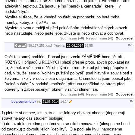
povrchem... a druhak se zmateně snaží najít nějakej úkryt nebo místo s
adekvátní teplotou. Za jásotu jejího "páníčka kamaráda", kterej ji v
podstatě týrá....
Myslíte si třeba, že je vhodné pouštět na procházku po bytě třeba
mamby, kobry, zmije? Asi ne.
Myslete hlavou a raději si před pokládáním rádobyfilozofických otázek
něco nastudujte. Nebo ještě lépe, zkuste si něco chovat a odchovat.
Souhlasím (+0)
Nesouhlasím (-0)
Odpovědět
#26
Gustaf
[89.177.253.xxx]
@
cejna
,
21.06.2014
16:55
Opět ten samý problém. Popsal jsem zcela ZÁMĚRNĚ hned několik
RŮZNÝCH případů u RŮZNÝCH plazů přesně proto, abych poukázal na
to, že nelze všechno měřit stejným metrem. Pokud jste můj příspěvek
četl, víte, že jsem o "volném puštění po bytě" psal hlavně v souvislosti s
želvama nikoliv v souvislosti s agamama. Chameleona jsem popsal jako
"volné puštění" v podobě umožnění přístupu například na strom před
otevřeným zabezpečeným oknem v rámci slunění se.
Souhlasím (+0)
Nesouhlasím (-0)
Odpovědět
#2
boa.constrictor
,
21.06.2014
14:24
1) pletete si emoce, instinkty a jine faktory chovani obecne (doporucuji
stravit nejaky cas studiem biologie)
2) do tazatelu ohledne pousteni ven se nikdo nenavazel (alespon ne hned
od zacatku) z dovodu jejich "debility", IQ a pod, ale kvuli naprostemu
nepochopeni elementarni zasady: zvireti ve spravne udelanem terariu