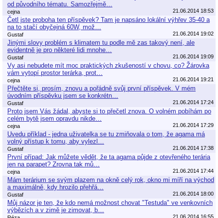
od původního tématu. Samozřejmě…
21.06.2014 18:53
cejna
Četl jste proboha ten příspěvek? Tam je napsáno lokální výhřev 35-40 a
na to stačí obyčejná 60W, mož…
21.06.2014 19:02
Gustaf
Jinými slovy problém s klimatem tu podle mě zas takový není, ale
evidentně je pro některé lidi mnohe…
21.06.2014 19:09
Gustaf
Vy asi nebudete mít moc praktických zkušeností v chovu, co? Žárovka
vám vytopí prostor terárka, prot…
21.06.2014 19:21
cejna
Přečtěte si, prosím, znovu a pořádně svůj první příspěvek. V mém
úvodním příspěvku jsem se konkrétn…
21.06.2014 17:24
Gustaf
Proto jsem Vás žádal, abyste si to přečetl znova. O volném pobíhám po
celém bytě jsem opravdu nikde…
21.06.2014 17:29
cejna
Uvedu příklad - jedna uživatelka se tu zmiňovala o tom, že agama má
volný přístup k tomu, aby vylezl…
21.06.2014 17:38
Gustaf
První případ: Jak můžete vědět, že ta agama půjde z otevřeného terária
jen na parapet? Zrovna tak mů…
21.06.2014 17:44
cejna
Mám terárium se svým plazem na okně celý rok, okno mi míří na východ
a maximálně, kdy hrozilo přehřá…
21.06.2014 18:00
Gustaf
Můj názor je ten, že kdo nemá možnost chovat "Testuda" ve venkovních
výbězích a v zimě je zimovat, b…
21.06.2014 16:55
Réza