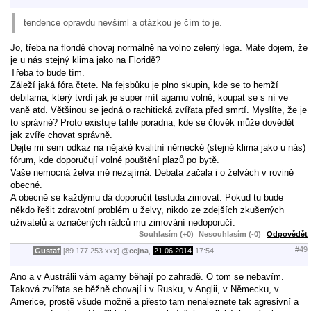
tendence opravdu nevšiml a otázkou je čím to je.
Jo, třeba na floridě chovaj normálně na volno zelený lega. Máte dojem, že
je u nás stejný klima jako na Floridě?
Třeba to bude tím.
Záleží jaká fóra čtete. Na fejsbůku je plno skupin, kde se to hemží
debilama, který tvrdí jak je super mít agamu volně, koupat se s ní ve
vaně atd. Většinou se jedná o rachitická zvířata před smrtí. Myslíte, že je
to správné? Proto existuje tahle poradna, kde se člověk může dovědět
jak zvíře chovat správně.
Dejte mi sem odkaz na nějaké kvalitní německé (stejné klima jako u nás)
fórum, kde doporučují volné pouštění plazů po bytě.
Vaše nemocná želva mě nezajímá. Debata začala i o želvách v rovině
obecné.
A obecně se každýmu dá doporučit testuda zimovat. Pokud tu bude
někdo řešit zdravotní problém u želvy, nikdo ze zdejších zkušených
uživatelů a označených rádců mu zimování nedoporučí.
Souhlasím (+0)
Nesouhlasím (-0)
Odpovědět
#49
Gustaf
[89.177.253.xxx]
@
cejna
,
21.06.2014
17:54
Ano a v Austrálii vám agamy běhají po zahradě. O tom se nebavím.
Taková zvířata se běžně chovají i v Rusku, v Anglii, v Německu, v
Americe, prostě všude možně a přesto tam nenaleznete tak agresivní a