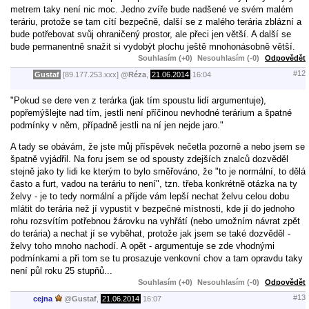
metrem taky není nic moc. Jedno zvíře bude nadšené ve svém malém
teráriu, protože se tam cítí bezpečně, další se z malého terária zblázní a
bude potřebovat svůj ohraničený prostor, ale přeci jen větší. A další se
bude permanentně snažit si vydobýt plochu ještě mnohonásobně větší.
Souhlasím (+0)
Nesouhlasím (-0)
Odpovědět
#12
Gustaf
[89.177.253.xxx]
@
Réza
,
21.06.2014
16:04
"Pokud se dere ven z terárka (jak tím spoustu lidí argumentuje),
popřemýšlejte nad tím, jestli není příčinou nevhodné terárium a špatné
podmínky v něm, případně jestli na ní jen nejde jaro."
A tady se obávám, že jste můj příspěvek nečetla pozorně a nebo jsem se
špatně vyjádřil. Na foru jsem se od spousty zdejších znalců dozvěděl
stejně jako ty lidi ke kterým to bylo směřováno, že "to je normální, to dělá
často a furt, vadou na teráriu to není", tzn. třeba konkrétně otázka na ty
želvy - je to tedy normální a příjde vám lepší nechat želvu celou dobu
mlátit do terária než jí vypustit v bezpečné místnosti, kde jí do jednoho
rohu rozsvítím potřebnou žárovku na vyhřátí (nebo umožním návrat zpět
do terária) a nechat jí se vyběhat, protože jak jsem se také dozvěděl -
želvy toho mnoho nachodí. A opět - argumentuje se zde vhodnými
podmínkami a při tom se tu prosazuje venkovní chov a tam opravdu taky
není půl roku 25 stupňů...
Souhlasím (+0)
Nesouhlasím (-0)
Odpovědět
#13
cejna
@
Gustaf
,
21.06.2014
16:07