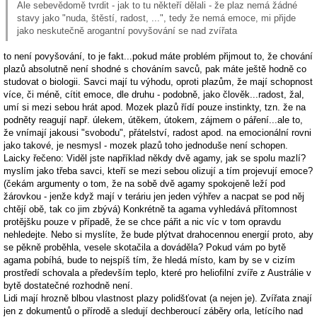
Ale sebevědomě tvrdit - jak to tu někteří dělali - že plaz nemá žádné
stavy jako "nuda, štěstí, radost, ...", tedy že nemá emoce, mi přijde
jako neskutečně arogantní povyšování se nad zvířata
to není povyšování, to je fakt...pokud máte problém přijmout to, že chování
plazů absolutně není shodné s chováním savců, pak máte ještě hodně co
studovat o biologii. Savci mají tu výhodu, oproti plazům, že mají schopnost
více, či méně, cítit emoce, dle druhu - podobně, jako člověk...radost, žal,
umí si mezi sebou hrát apod. Mozek plazů řídí pouze instinkty, tzn. že na
podněty reagují např. úlekem, útěkem, útokem, zájmem o páření...ale to,
že vnímají jakousi "svobodu", přátelství, radost apod. na emocionální rovni
jako takové, je nesmysl - mozek plazů toho jednoduše není schopen.
Laicky řečeno: Viděl jste například někdy dvě agamy, jak se spolu mazlí?
myslím jako třeba savci, kteří se mezi sebou olizují a tím projevují emoce?
(čekám argumenty o tom, že na sobě dvě agamy spokojeně leží pod
žárovkou - jenže když mají v teráriu jen jeden výhřev a nacpat se pod něj
chtějí obě, tak co jim zbývá) Konkrétně ta agama vyhledává přítomnost
protějšku pouze v případě, že se chce pářit a nic víc v tom opravdu
nehledejte. Nebo si myslíte, že bude plýtvat drahocennou energií proto, aby
se pěkně proběhla, vesele skotačila a dováděla? Pokud vám po bytě
agama pobíhá, bude to nejspíš tím, že hledá místo, kam by se v cizím
prostředí schovala a především teplo, které pro heliofilní zvíře z Austrálie v
bytě dostatečné rozhodně není.
Lidi mají hrozně blbou vlastnost plazy polidšťovat (a nejen je). Zvířata znají
jen z dokumentů o přírodě a sledují dechberoucí záběry orla, letícího nad