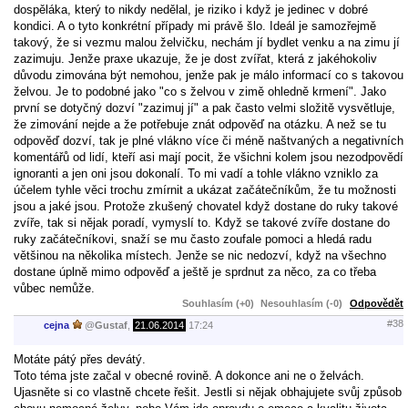
dospěláka, který to nikdy nedělal, je riziko i když je jedinec v dobré
kondici. A o tyto konkrétní případy mi právě šlo. Ideál je samozřejmě
takový, že si vezmu malou želvičku, nechám jí bydlet venku a na zimu jí
zazimuju. Jenže praxe ukazuje, že je dost zvířat, která z jakéhokoliv
důvodu zimována být nemohou, jenže pak je málo informací co s takovou
želvou. Je to podobné jako "co s želvou v zimě ohledně krmení". Jako
první se dotyčný dozví "zazimuj jí" a pak často velmi složitě vysvětluje,
že zimování nejde a že potřebuje znát odpověď na otázku. A než se tu
odpověď dozví, tak je plné vlákno více či méně naštvaných a negativních
komentářů od lidí, kteří asi mají pocit, že všichni kolem jsou nezodpovědí
ignoranti a jen oni jsou dokonalí. To mi vadí a tohle vlákno vzniklo za
účelem tyhle věci trochu zmírnit a ukázat začátečníkům, že tu možnosti
jsou a jaké jsou. Protože zkušený chovatel když dostane do ruky takové
zvíře, tak si nějak poradí, vymyslí to. Když se takové zvíře dostane do
ruky začátečníkovi, snaží se mu často zoufale pomoci a hledá radu
většinou na několika místech. Jenže se nic nedozví, když na všechno
dostane úplně mimo odpověď a ještě je sprdnut za něco, za co třeba
vůbec nemůže.
Souhlasím (+0)
Nesouhlasím (-0)
Odpovědět
#38
cejna
@
Gustaf
,
21.06.2014
17:24
Motáte pátý přes devátý.
Toto téma jste začal v obecné rovině. A dokonce ani ne o želvách.
Ujasněte si co vlastně chcete řešit. Jestli si nějak obhajujete svůj způsob