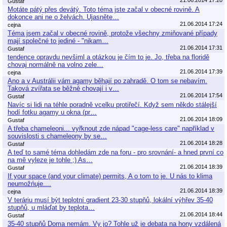
Gustaf
Motáte pátý přes devátý. Toto téma jste začal v obecné rovině. A
dokonce ani ne o želvách. Ujasněte…
21.06.2014 17:24
cejna
Téma jsem začal v obecné rovině, protože všechny zmiňované případy
mají společné to jediné - "nikam…
21.06.2014 17:31
Gustaf
tendence opravdu nevšiml a otázkou je čím to je. Jo, třeba na floridě
chovaj normálně na volno zele…
21.06.2014 17:39
cejna
Ano a v Austrálii vám agamy běhají po zahradě. O tom se nebavím.
Taková zvířata se běžně chovají i v…
21.06.2014 17:54
Gustaf
Navíc si lidi na téhle poradně vcelku protiřečí. Když sem někdo stálejší
hodí fotku agamy u okna (pr…
21.06.2014 18:09
Gustaf
A třeba chameleoni... vyřknout zde nápad "cage-less care" například v
souvislosti s chameleony by se…
21.06.2014 18:28
Gustaf
A teď to samé téma dohledám zde na foru - pro srovnání- a hned první co
na mě vyleze je tohle ;) As…
21.06.2014 18:39
Gustaf
If your space (and your climate) permits, A o tom to je. U nás to klima
neumožńuje....
21.06.2014 18:39
cejna
V teráriu musí být teplotní gradient 23-30 stupňů, lokální výhřev 35-40
stupňů, u mláďat by teplota…
21.06.2014 18:44
Gustaf
35-40 stupňů Doma nemám. Vy jo? Tohle už je debata na hony vzdálená