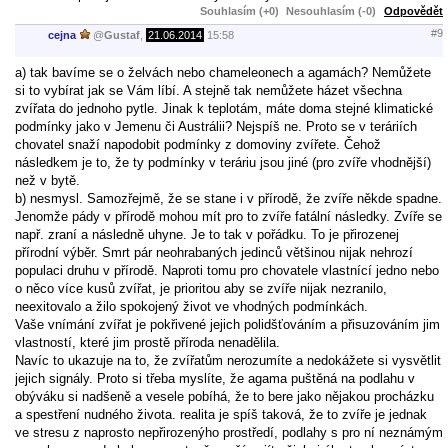
Souhlasím (+0)
Nesouhlasím (-0)
Odpovědět
#9
cejna
@
Gustaf
,
21.06.2014
15:58
a) tak bavíme se o želvách nebo chameleonech a agamách? Nemůžete
si to vybírat jak se Vám líbí. A stejně tak nemůžete házet všechna
zvířata do jednoho pytle. Jinak k teplotám, máte doma stejné klimatické
podmínky jako v Jemenu či Austrálii? Nejspíš ne. Proto se v teráriích
chovatel snaží napodobit podmínky z domoviny zvířete. Čehož
následkem je to, že ty podmínky v teráriu jsou jiné (pro zvíře vhodnější)
než v bytě.
b) nesmysl. Samozřejmě, že se stane i v přírodě, že zvíře někde spadne.
Jenomže pády v přírodě mohou mít pro to zvíře fatální následky. Zvíře se
např. zraní a následně uhyne. Je to tak v pořádku. To je přirozenej
přírodní výběr. Smrt pár neohrabaných jedinců většinou nijak nehrozí
populaci druhu v přírodě. Naproti tomu pro chovatele vlastnící jedno nebo
o něco více kusů zvířat, je prioritou aby se zvíře nijak nezranilo,
neexitovalo a žilo spokojený život ve vhodných podmínkách.
Vaše vnímání zvířat je pokřivené jejich polidšťováním a přisuzováním jim
vlastností, které jim prostě příroda nenadělila.
Navíc to ukazuje na to, že zvířatům nerozumíte a nedokážete si vysvětlit
jejich signály. Proto si třeba myslíte, že agama puštěná na podlahu v
obýváku si nadšeně a vesele pobíhá, že to bere jako nějakou procházku
a spestření nudného života. realita je spíš taková, že to zvíře je jednak
ve stresu z naprosto nepřirozenýho prostředí, podlahy s pro ní neznámým