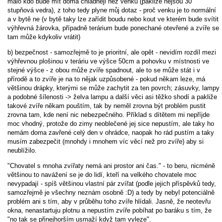
málo kdo bude mít doma chladněji než venku (pakliže nejsou 30
stupňová vedra), z toho tedy plyne můj dotaz - proč venku je to normální
a v bytě ne (v bytě taky lze zařídit boudu nebo kout ve kterém bude svítit
výhřevná žárovka, případně terárium bude ponechané otevřené a zvíře se
tam může kdykoliv vrátit)
b) bezpečnost - samozřejmě to je prioritní, ale opět - nevidím rozdíl mezi
výhřevnou plošinou v teráriu ve výšce 50cm a pohovku v místnosti ve
stejné výšce - z obou může zvíře spadnout, ale to se může stát i v
přírodě a to zvíře je na to nějak uzpůsobené - pokud někam leze, má
většinou drápky, kterými se může zachytit za ten povrch; zásuvky, lampy
a podobné šílenosti -> želva lampu a další věci asi těžko shodí a pakliže
takové zvíře někam pouštím, tak by neměl zrovna být problém pustit
zrovna tam, kde není nic nebezpečného. Příklad s dítětem mi nepříjde
moc vhodný, protože do zimy neoblečené jej sice nepustím, ale taky ho
nemám doma zavřené celý den v ohrádce, naopak ho rád pustím a taky
musím zabezpečit (mnohdy i mnohem víc věcí než pro zvíře) aby si
neublížilo.
"Chovatel s mnoha zvířaty nemá ani prostor ani čas." - to beru, nicméně
většinou to navážení se je do lidí, kteří na velkého chovatele moc
nevypadají - spíš většinou vlastní pár zvířat (podle jejich příspěvků tedy,
samozřejmě je všechny neznám osobně :D) a tedy by nebyl potenciálně
problém ani s tím, aby v průběhu toho zvíře hlídali. Jasně, že neotevřu
okna, nenastartuju plotnu a nepustím zvíře pobíhat po baráku s tím, že
"no tak se přinejhorším usmaží když tam vyleze".