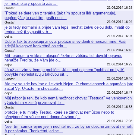
je i mezi plazy spousta zást…
21.06.2014 16:28
Gustaf
"Pokud se dere ven z terárka (jak tím spoustu lidí argumentuje),
popřemýšlejte nad tím, jestli není…
21.06.2014 16:04
Gustaf
je to tedy normální a příjde vám lepší nechat želvu celou dobu mlátit do
terária než jí vypustit v b…
21.06.2014 16:07
cejna
Dobře, tak to zopakuju znovu, protože si evidentně nerozumíme. Vaši
zdejší kolegové konkrétně ohledn…
21.06.2014 16:18
Gustaf
Mít terárium o velikosti alespoň 4x4m si většina lidí dovolit opravdu
nemůže Tvrdíte, že Vám jde o…
21.06.2014 16:29
cejna
Já už asi vím v čem je problém. Já si pod pojmem "pobíhat po bytě"
obvykle nepředstavuju takovou sit…
21.06.2014 16:40
Gustaf
Ale my se zde bavíme o želvách Nejen. O chameleonech a agamách jste
začal Vy. Ukažte mi chovatele,…
21.06.2014 16:47
cejna
Můj názor je ten, že kdo nemá možnost chovat "Testuda" ve venkovních
výbězích a v zimě je zimovat, b…
21.06.2014 16:53
Gustaf
protože je tu mraky Testud, které se zimovat nemůžou nebo to
přinejmenším vůbec není doporučováno (…
21.06.2014 17:08
cejna
Nee, tím samozřejmě jsem nechtěl říct, že by se obecně zimovat neměli.
A poznámkou "konkrétní jedine…
21.06.2014 17:20