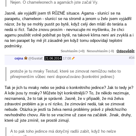
Nejen. O chameleonech a agamách jste začal Vy.
Jasně, ale vyjádřil jsem tři RŮZNÉ situace. Agama - slunící se na
parapetu, chameleon - slunící se na stromě a jenom u želv jsem vyjádřil
názor, že by se mohly pustit po bytě, když celý den mlátí do terária a
nedá si říct. Takže znovu prosím - nevnucujte mi myšlenku, že chci
agamu pouštět volně pobíhat po bytě, na takové klima není ani zvyklá a i
na ten parapet by mě jít zásadně jen když tomu odpovídají teplotní
podmínky.
Souhlasím (+0)
Nesouhlasím (-0)
Odpovědět
#34
cejna
@
Gustaf
,
21.06.2014
17:08
protože je tu mraky Testud, které se zimovat nemůžou nebo to
přinejmenším vůbec není doporučováno (konkrétní jedinec)
Tak je jich tu mraky nebo se jedná o konkrétního jedince? Jak to tedy je?
A kde jsou ty mraky? Můžete být konkrétnější? To, že někdo nezimuje,
neznamená, že to tak je správně. Jasně, že v případě, že má želva
zdravotní problém a je u ní riziko, že zimování nedá, tak se zimovat
nebude. Otázka je jestli ta želva nemá problémy právě z předchozího
nevhodného chovu. Ale to se vracíme už zase na začátek. Jinak, druhy,
které už jste zmínil, se prostě zimují.
A to pak toho jedince má dotyčný radši zabít, když ho nelze