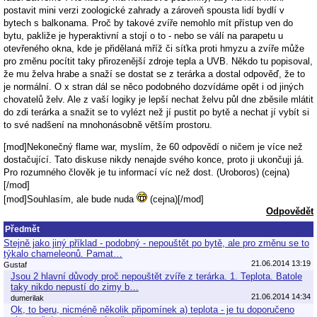
postavit mini verzi zoologické zahrady a zároveň spousta lidí bydlí v
bytech s balkonama. Proč by takové zvíře nemohlo mít přístup ven do
bytu, pakliže je hyperaktivní a stojí o to - nebo se válí na parapetu u
otevřeného okna, kde je přidělaná mříž či síťka proti hmyzu a zvíře může
pro změnu pocítit taky přirozenější zdroje tepla a UVB. Někdo tu popisoval,
že mu želva hrabe a snaží se dostat se z terárka a dostal odpověď, že to
je normální. O x stran dál se něco podobného dozvídáme opět i od jiných
chovatelů želv. Ale z vaší logiky je lepší nechat želvu půl dne zběsile mlátit
do zdi terárka a snažit se to vylézt než jí pustit po bytě a nechat jí vybít si
to své nadšení na mnohonásobně větším prostoru.
[mod]Nekonečný flame war, myslím, že 60 odpovědí o ničem je více než
dostačující. Tato diskuse nikdy nenajde svého konce, proto ji ukončuji já.
Pro rozumného člověk je tu informací víc než dost. (Uroboros) (cejna)
[/mod]
[mod]Souhlasím, ale bude nuda
(cejna)[/mod]
Odpovědět
Předmět
Stejně jako jiný příklad - podobný - nepouštět po bytě, ale pro změnu se to
týkalo chameleonů. Pamat…
21.06.2014 13:19
Gustaf
Jsou 2 hlavní důvody proč nepouštět zvíře z terárka. 1. Teplota. Batole
taky nikdo nepustí do zimy b…
21.06.2014 14:34
dumerilak
Ok, to beru, nicméně několik připomínek a) teplota - je tu doporučeno