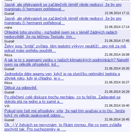
Jasně, ale překvapivě se začátečník téměř nikde nedozví, že by pro
marginatu či hermanni potřeboval…
21.06.2014 17:11
Gustaf
Jasně, ale překvapivě se začátečník téměř nikde nedozví, že by pro
marginatu či hermanni potřeboval…
21.06.2014 17:14
cejna
Ohledně toho prvního - rozhodně jsem se v téměř žádných radách
nedozvěděl, že na běžnou Testudu, tím…
21.06.2014 17:45
Gustaf
Želvy jsou "tvrdá" zvířata, těm teplotní výkyvy neublíží...pro mě za mě,
pokud máte potřebu pouštět…
21.06.2014 16:08
Réza
A jak je to s agamami venku v našich klimatických podmínkách? Natrefil
jsem na několik příspěvků, kd…
21.06.2014 16:20
Gustaf
Jednoduše dáte agamu ven, když je na sluníčku optimální teplota a
zbytek roku, kdy je chladno, je v…
21.06.2014 16:27
Réza
Děkuji za odpověď.
21.06.2014 16:29
Gustaf
Po přečtení celé diskuze trochu nechápu, co tu řešíte. Zadavatel se
dokola ptá na jedno a to samé a…
21.06.2014 16:40
V.R.
Pokud jste četl mé příspěvky, víte, že nad tím uvažuju a to čtu. Jenže
když mi někdo opakovaně odpov…
21.06.2014 16:45
Gustaf
Ok :-) V želvách se nevyznám, to říkám rovnou. Ale co jsem zvládla
pochytit tak: Pro suchozemky je ,…