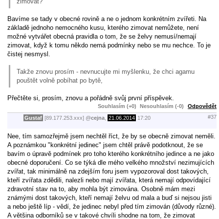
zimovat?
Bavíme se tady v obecné rovině a ne o jednom konkrétním zvířeti. Na
základě jednoho nemocného kusu, kterého zimovat nemůžete, není
možné vytvářet obecná pravidla o tom, že se želvy nemusí/nemají
zimovat, když k tomu někdo nemá podmínky nebo se mu nechce. To je
čistej nesmysl.
Takže znovu prosím - nevnucujte mi myšlenku, že chci agamu
pouštět volně pobíhat po bytě,
Přečtěte si, prosím, znovu a pořádně svůj první příspěvek.
Souhlasím (+0)
Nesouhlasím (-0)
Odpovědět
#37
Gustaf
[89.177.253.xxx]
@
cejna
,
21.06.2014
17:20
Nee, tím samozřejmě jsem nechtěl říct, že by se obecně zimovat neměli.
A poznámkou "konkrétní jedinec" jsem chtěl právě podotknout, že se
bavím o úpravě podmínek pro toho kterého konkrétního jedince a ne jako
obecné doporučení. Co se týká dle mého velkého množství nezimujících
zvířat, tak minimálně na zdejším foru jsem vypozoroval dost takových,
kteří zvířata zdědili, nalezli nebo mají zvířata, která nemají odpovídající
zdravotní stav na to, aby mohla být zimována. Osobně mám mezi
známými dost takových, kteří nemají želvu od mala a buď si nejsou jisti
a nebo ještě líp - vědí, že jedinec nebyl před tím zimován (důvody různé).
A většina odborníků se v takové chvíli shodne na tom, že zimovat