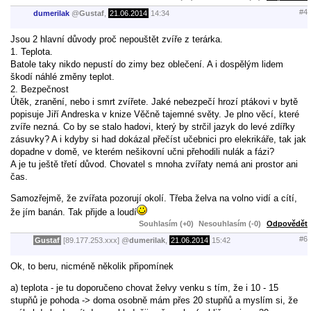
#4
dumerilak
@
Gustaf
,
21.06.2014
14:34
Jsou 2 hlavní důvody proč nepouštět zvíře z terárka.
1. Teplota.
Batole taky nikdo nepustí do zimy bez oblečení. A i dospělým lidem
škodí náhlé změny teplot.
2. Bezpečnost
Útěk, zranění, nebo i smrt zvířete. Jaké nebezpečí hrozí ptákovi v bytě
popisuje Jiří Andreska v knize Věčně tajemné světy. Je plno věcí, které
zvíře nezná. Co by se stalo hadovi, který by strčil jazyk do levé zdířky
zásuvky? A i kdyby si had dokázal přečíst učebnici pro elekrikáře, tak jak
dopadne v domě, ve kterém nešikovní učni přehodili nulák a fázi?
A je tu ještě třetí důvod. Chovatel s mnoha zvířaty nemá ani prostor ani
čas.
Samozřejmě, že zvířata pozorují okolí. Třeba želva na volno vidí a cítí,
že jím banán. Tak přijde a loudí
Souhlasím (+0)
Nesouhlasím (-0)
Odpovědět
#6
Gustaf
[89.177.253.xxx]
@
dumerilak
,
21.06.2014
15:42
Ok, to beru, nicméně několik připomínek
a) teplota - je tu doporučeno chovat želvy venku s tím, že i 10 - 15
stupňů je pohoda -> doma osobně mám přes 20 stupňů a myslím si, že