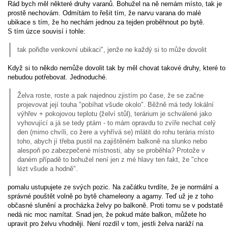
Rád bych měl některé druhy varanů. Bohužel na ně nemám místo, tak je
prostě nechovám. Odmítám to řešit tím, že narvu varana do malé
ubikace s tím, že ho nechám jednou za tejden proběhnout po bytě.
S tím úzce souvisí i tohle:
tak pořiďte venkovní ubikaci", jenže ne každý si to může dovolit
Když si to někdo nemůže dovolit tak by měl chovat takové druhy, které to
nebudou potřebovat. Jednoduché.
Želva roste, roste a pak najednou zjistím po čase, že se začne
projevovat její touha "pobíhat všude okolo". Běžně má tedy lokální
výhřev + pokojovou teplotu (želví stůl), terárium je schválené jako
vyhovující a já se tedy ptám - to mám opravdu to zvíře nechat celý
den (mimo chvíli, co žere a vyhřívá se) mlátit do rohu terária místo
toho, abych jí třeba pustil na zajištěném balkoně na slunko nebo
alespoň po zabezpečené místnosti, aby se proběhla? Protože v
daném případě to bohužel není jen z mé hlavy ten fakt, že "chce
lézt všude a hodně".
pomalu ustupujete ze svých pozic. Na začátku tvrdíte, že je normální a
správné pouštět volně po bytě chameleony a agamy. Teď už je z toho
občasné slunění a procházka želvy po balkoně. Proti tomu se v podstatě
nedá nic moc namítat. Snad jen, že pokud máte balkon, můžete ho
upravit pro želvu vhodněji. Není rozdíl v tom, jestli želva naráží na