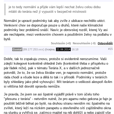
je to tedy normální a příjde vám lepší nechat želvu celou dobu
mlátit do terária než jí vypustit v bezpečné místnosti
Normální je upravit podmínky tak aby zvíře z ubikace nechtělo utéct.
Venkovní chov se doporučuje pouze u druhů, které naše klimatické
podmínky bez problémů snáší. Navíc je obrovskej rozdíl, kterej Vy asi
ale nechápete, mezi venkovním chovem a pouštěním želvy na podlahu v
bytě.
Souhlasím (+0)
Nesouhlasím (-0)
Odpovědět
#15
Gustaf
[89.177.253.xxx]
@
cejna
,
21.06.2014
16:18
Dobře, tak to zopakuju znovu, protože si evidentně nerozumíme. Vaši
zdejší kolegové konkrétně ohledně želv (konkrétně třeba v příspěvku o
pár řádek níže), pak v tématu Terária X, a v dalších jednoznačně
potvrdili, že to, že se želva škrábe ven, je naprosto normální, protože
ráda chodí a všude leze a dělá to tak i v přírodě. Podmínky v teráriích
byly shledány jako plně vyhovující. Mít terárium o velikosti alespoň 4x4m
si většina lidí dovolit opravdu nemůže.
Je pravda, že jsem se asi špatně vyjádřil právě v tom účelu toho
"přesunu z terária" - netvrdím nutně, že pro agamu nebo gekona je fajn je
pouštět běžně běhat po bytě, na druhou stranu nevidím nic špatného na
zvířeti, který leží na nízkém parapetu u otevřeného sítí zajištěného okna
na slunku a vyhřívá se, zatímco majitel na něj dohlíží a nebo zajistil vše