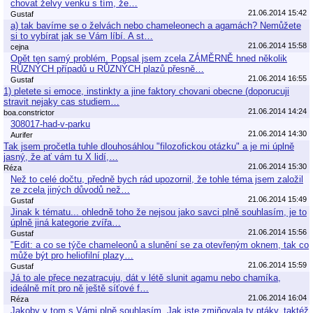
chovat želvy venku s tím, že…
21.06.2014 15:42
Gustaf
a) tak bavíme se o želvách nebo chameleonech a agamách? Nemůžete
si to vybírat jak se Vám líbí. A st…
21.06.2014 15:58
cejna
Opět ten samý problém. Popsal jsem zcela ZÁMĚRNĚ hned několik
RŮZNÝCH případů u RŮZNÝCH plazů přesně…
21.06.2014 16:55
Gustaf
1) pletete si emoce, instinkty a jine faktory chovani obecne (doporucuji
stravit nejaky cas studiem…
21.06.2014 14:24
boa.constrictor
308017-had-v-parku
21.06.2014 14:30
Aurifer
Tak jsem pročetla tuhle dlouhosáhlou "filozofickou otázku" a je mi úplně
jasný, že ať vám tu X lidí,…
21.06.2014 15:30
Réza
Než to celé dočtu, předně bych rád upozornil, že tohle téma jsem založil
ze zcela jiných důvodů než…
21.06.2014 15:49
Gustaf
Jinak k tématu... ohledně toho že nejsou jako savci plně souhlasím, je to
úplně jiná kategorie zvířa…
21.06.2014 15:56
Gustaf
"Edit: a co se týče chameleonů a slunění se za otevřeným oknem, tak co
může být pro heliofilní plazy…
21.06.2014 15:59
Gustaf
Já to ale přece nezatracuju, dát v létě slunit agamu nebo chamíka,
ideálně mít pro ně ještě síťové f…
21.06.2014 16:04
Réza
Jakoby v tom s Vámi plně souhlasím. Jak jste zmiňovala ty ptáky, taktéž