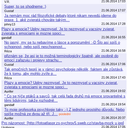
21.06.2014 17:03
V.R.
Super, to se shodneme :)
21.06.2014 17:07
Gustaf
Ja nemám moc rád filozofické debaty,ktoré nikam nevedú,ideme do
praxe. 1. aké zvieratá chováte takým…
21.06.2014 17:28
johny13
Plazy a emocie? Uplny nezmysel. Je to nezmysel u vacsiny zvierat,
zvierata s emociami je mozne spoci…
21.06.2014 16:55
gandalf
No jasný, my se tu nebavíme o lásce a porozumění :-D Šlo asi spíš o
schopnost, nebo spíš neschopnost…
21.06.2014 16:58
Réza
přiznám se, že asi je to možná terminologicky špatně, ale osobně do
emocí zařazuju i projevy strachu…
21.06.2014 17:06
Gustaf
Tak emočních teorií je v rámci psychologie několik, faktem ale zůstává,
že k tomu, aby mohlo zvíře p…
21.06.2014 17:43
Réza
Plazy a emocie? Uplny nezmysel. Je to nezmysel u vacsiny zvierat,
zvierata s emociami je mozne spoci…
21.06.2014 19:02
Aurifer
" Co se týče ptáků a savců, tak celá řada druhů má emoce srovantelné s
těmi lidskými, takže rozhodně…
21.06.2014 19:54
gandalf
To moje profesorka psychlogie taky :-) Z jednoho prostého důvodu. Nebo
spíše možná ze dvou až tří. J…
poslední
21.06.2014 20:37
Aurifer
Pro názornost: [http://fotoatlaspr.zs-sychrov5.sweb.cz/stavba-mozk u.jpg]
21.06.2014 17:05
Uroboros