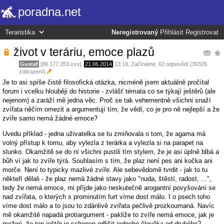
poradna.net
Neregistrovaný
Přihlásit
Registrovat
život v teráriu, emoce plazů
Gustaf
[89.177.253.xxx],
21.06.2014
13:19
,
Začínáme
, 62 odpovědí (30326
zobrazení)
Je to asi spíše čistě filosofická otázka, nicméně jsem aktuálně pročítal
forum i vcelku hlouběji do historie - zvlášť témata co se týkají ještěrů (ale
nejenom) a zaráží mě jedna věc. Proč se tak vehementně všichni snaží
zvířata něčím omezit a argumentují tím, že vědí, co je pro ně nejlepší a že
zvíře samo nemá žádné emoce?
Uvedu příklad - jedna uživatelka se tu zmiňovala o tom, že agama má
volný přístup k tomu, aby vylezla z terárka a vylezla si na parapet na
slunko. Okamžitě se do ní všichni pustili tím stylem, že je asi úplně blbá a
bůh ví jak to zvíře týrá. Souhlasím s tím, že plaz není pes ani kočka ani
morče. Není to typicky mazlivé zvíře. Ale sebevědomě tvrdit - jak to tu
někteří dělali - že plaz nemá žádné stavy jako "nuda, štěstí, radost, ...",
tedy že nemá emoce, mi příjde jako neskutečně arogantní povyšování se
nad zvířata, o kterých s prominutím furt víme dost málo. I o psech toho
víme dost málo a to jsou to zdánlivě zvířata pečlivě prozkoumaná. Navíc
mě okamžitě napadá protiargument - pakliže to zvíře nemá emoce, jak je
možné, že ten ještěr je schopen odlišit jednoho člověka od druhého?