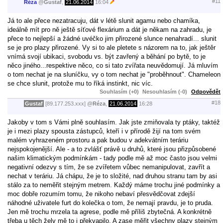
#11
Réza
@
Gustaf
,
21.06.2014
16:04
Já to ale přece nezatracuju, dát v létě slunit agamu nebo chamíka,
ideálně mít pro ně ještě síťové flexárium a dát je někam na zahradu, je
přece to nejlepší a žádné uvéčko jim přirozené slunce nenahradí... slunit
se je pro plazy přirozené. Vy si to ale pletete s názorem na to, jak ještěr
vnímá svojí ubikaci, svobodu vs. být zavřený a běhání po bytě, to je
něco jiného...respektive něco, co si tato zvířata neuvědomují. Já mluvím
o tom nechat je na sluníčku, vy o tom nechat je "proběhnout". Chameleon
se chce slunit, protože mu to říká instinkt, nic víc.
Souhlasím (+0)
Nesouhlasím (-0)
Odpovědět
#18
Gustaf
[89.177.253.xxx]
@
Réza
,
21.06.2014
16:28
Jakoby v tom s Vámi plně souhlasím. Jak jste zmiňovala ty ptáky, taktéž
je i mezi plazy spousta zástupců, kteří i v přírodě žijí na tom svém
malém vyhrazeném prostoru a pak budou v adekvátním teráriu
nejspokojenější. Ale - a to zvlášť právě u druhů, které jsou přizpůsobené
našim klimatickým podmínkám - tady podle mě až moc často jsou velmi
negativní odezvy s tím, že se zvířetem vůbec nemanipulovat, zavřít a
nechat v teráriu. Já chápu, že je to složité, nad druhou stranu tam by asi
stálo za to neměřit stejným metrem. Každý máme trochu jiné podmínky a
moc dobře rozumím tomu, že nikoho nebaví přesvědčovat zdejší
náhodné uživatele furt do kolečka o tom, že nemají pravdu, je to pruda.
Jen mě trochu mrzela ta agrese, podle mě příliš zbytečná. A konkrétně
třeba u těch želv mě to i překvapilo. A zase měřit všechny plazy stejným