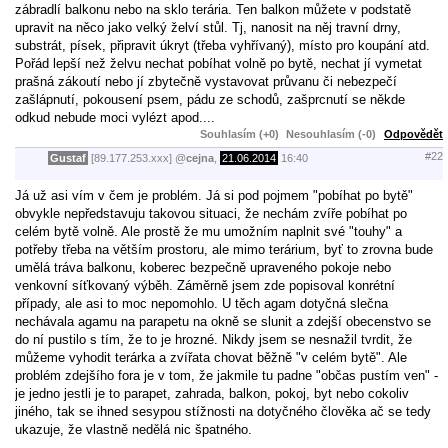
zábradlí balkonu nebo na sklo terária. Ten balkon můžete v podstatě
upravit na něco jako velký želví stůl. Tj, nanosit na něj travní drny,
substrát, písek, připravit úkryt (třeba vyhřívaný), místo pro koupání atd.
Pořád lepší než želvu nechat pobíhat volně po bytě, nechat jí vymetat
prašná zákoutí nebo jí zbytečně vystavovat průvanu či nebezpečí
zašlápnutí, pokousení psem, pádu ze schodů, zašprcnutí se někde
odkud nebude moci vylézt apod....
Souhlasím (+0)
Nesouhlasím (-0)
Odpovědět
#22
Gustaf
[89.177.253.xxx]
@
cejna
,
21.06.2014
16:40
Já už asi vím v čem je problém. Já si pod pojmem "pobíhat po bytě"
obvykle nepředstavuju takovou situaci, že nechám zvíře pobíhat po
celém bytě volně. Ale prostě že mu umožním naplnit své "touhy" a
potřeby třeba na větším prostoru, ale mimo terárium, byť to zrovna bude
umělá tráva balkonu, koberec bezpečně upraveného pokoje nebo
venkovní síťkovaný výběh. Záměrně jsem zde popisoval konrétní
případy, ale asi to moc nepomohlo. U těch agam dotyčná slečna
nechávala agamu na parapetu na okně se slunit a zdejší obecenstvo se
do ní pustilo s tím, že to je hrozné. Nikdy jsem se nesnažil tvrdit, že
můžeme vyhodit terárka a zvířata chovat běžně "v celém bytě". Ale
problém zdejšího fora je v tom, že jakmile tu padne "občas pustím ven" -
je jedno jestli je to parapet, zahrada, balkon, pokoj, byt nebo cokoliv
jiného, tak se ihned sesypou stížnosti na dotyčného člověka ač se tedy
ukazuje, že vlastně nedělá nic špatného.