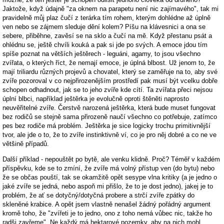
Jaktože, když údajně "za oknem na parapetu není nic zajímavého", tak mi
pravidelně můj plaz čučí z terárka tím rohem, kterým dohlédne až úplně
ven nebo se zájmem sleduje dění kolem? Píšu na klávesnici a ona se
sebere, přiběhne, zavěsí se na sklo a čučí na mě. Když přestanu psát a
ohlédnu se, ještě chvíli kouká a pak si jde po svých. A emoce jdou tím
spíše poznat na větších ještěrech - leguáni, agamy, to jsou všechno
zvířata, o kterých říct, že nemají emoce, je úplná blbost. Už jenom to, že
mají triliardu různých projevů a chovatel, který se zaměřuje na to, aby své
zvíře pozoroval v co nejpřirozenějším prostředí pak musí být vcelku dobře
schopen odhadnout, jak se to jeho zvíře kde cítí. Ta zvířata přeci nejsou
úplní blbci, například ještěrka je evolučně oproti štěněti naprosto
neuvěřitelné zvíře. Čerstvě narozená ještěrka, která bude muset fungovat
bez rodičů se stejně sama přirozeně naučí všechno co potřebuje, zatímco
pes bez rodiče má problém. Ještěrka je sice logicky trochu primitivnější
tvor, ale jde o to, že to zvíře instinktivně ví, co je pro něj dobré a co ne ve
většině případů.
Další příklad - nepouštět po bytě, ale venku klidně. Proč? Téměř v každém
příspěvku, kde se to zmíní, že zvíře má volný přístup ven (do bytu) nebo
že se občas pouští, tak se okamžitě opět sesype vlna kritiky (a je jedno o
jaké zvíře se jedná, nebo aspoň mi přišlo, že to je dost jedno), jakej je to
problém, že ať se dotyčný/dotyčná probere a strčí zvíře zpátky do
skleněné krabice. A opět jsem vlastně nenašel žádný pořádný argument
kromě toho, že "zvířeti je to jedno, ono z toho nemá vůbec nic, takže ho
radši zavřeme". Ne každý má hektarové pozemky, aby na nich mohl