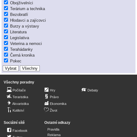
Obojživelníci
Terárium a technika
Bezobratlí
Hlodavci a zajícovci
Burzy a výstavy
Literatura
Legislativa
Veterina a nemoci
Terahádanky
Černá kronika
Pokec
Všechny poradny
Počítače
Hry
Debaty
Teraristika
Právo
Akvaristika
Ekonomika
Kutilství
Život
Sociální sítě
Ostatní odkazy
Pravidla
Facebook
Reklama