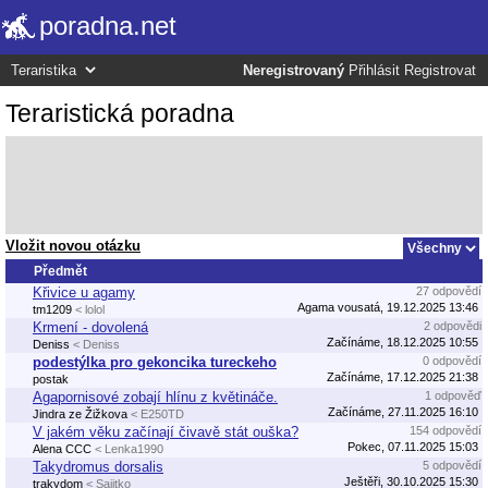
poradna.net
Neregistrovaný
Přihlásit
Registrovat
Teraristická poradna
Vložit novou otázku
Předmět
Křivice u agamy
27 odpovědí
Agama vousatá, 19.12.2025 13:46
tm1209
< lolol
Krmení - dovolená
2 odpovědi
Začínáme, 18.12.2025 10:55
Deniss
< Deniss
podestýlka pro gekoncika tureckeho
0 odpovědí
Začínáme, 17.12.2025 21:38
postak
Agapornisové zobají hlínu z květináče.
1 odpověď
Začínáme, 27.11.2025 16:10
Jindra ze Žižkova
< E250TD
V jakém věku začínají čivavě stát ouška?
154 odpovědí
Pokec, 07.11.2025 15:03
Alena CCC
< Lenka1990
Takydromus dorsalis
5 odpovědí
Ještěři, 30.10.2025 15:30
trakydom
< Sajitko