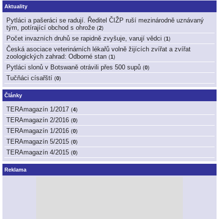
Aktuality
Pytláci a pašeráci se radují. Ředitel ČIŽP ruší mezinárodně uznávaný
tým, potírající obchod s ohrože
(
2
)
Počet invazních druhů se rapidně zvyšuje, varují vědci
(
1
)
Česká asociace veterinárních lékařů volně žijících zvířat a zvířat
zoologických zahrad: Odborné stan
(
1
)
Pytláci slonů v Botswaně otrávili přes 500 supů
(
0
)
Tučňáci císařští
(
0
)
Články
TERAmagazín 1/2017
(
4
)
TERAmagazín 2/2016
(
0
)
TERAmagazín 1/2016
(
0
)
TERAmagazín 5/2015
(
0
)
TERAmagazín 4/2015
(
0
)
Reklama