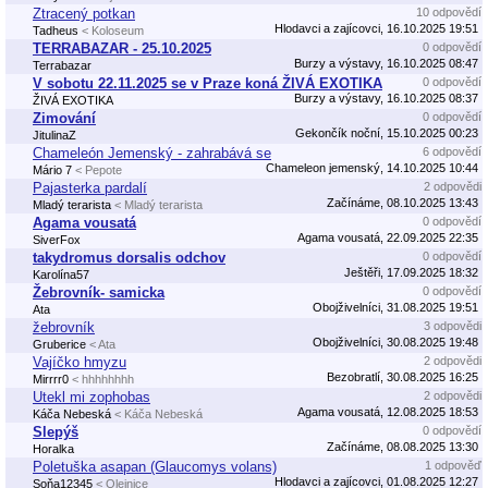
Ztracený potkan
10 odpovědí
Hlodavci a zajícovci, 16.10.2025 19:51
Tadheus
< Koloseum
TERRABAZAR - 25.10.2025
0 odpovědí
Burzy a výstavy, 16.10.2025 08:47
Terrabazar
V sobotu 22.11.2025 se v Praze koná ŽIVÁ EXOTIKA
0 odpovědí
Burzy a výstavy, 16.10.2025 08:37
ŽIVÁ EXOTIKA
Zimování
0 odpovědí
Gekončík noční, 15.10.2025 00:23
JitulinaZ
Chameleón Jemenský - zahrabává se
6 odpovědí
Chameleon jemenský, 14.10.2025 10:44
Mário 7
< Pepote
Pajasterka pardalí
2 odpovědi
Začínáme, 08.10.2025 13:43
Mladý terarista
< Mladý terarista
Agama vousatá
0 odpovědí
Agama vousatá, 22.09.2025 22:35
SiverFox
takydromus dorsalis odchov
0 odpovědí
Ještěři, 17.09.2025 18:32
Karolína57
Žebrovník- samicka
0 odpovědí
Obojživelníci, 31.08.2025 19:51
Ata
žebrovník
3 odpovědi
Obojživelníci, 30.08.2025 19:48
Gruberice
< Ata
Vajíčko hmyzu
2 odpovědi
Bezobratlí, 30.08.2025 16:25
Mirrrr0
< hhhhhhhh
Utekl mi zophobas
2 odpovědi
Agama vousatá, 12.08.2025 18:53
Káča Nebeská
< Káča Nebeská
Slepýš
0 odpovědí
Začínáme, 08.08.2025 13:30
Horalka
Poletuška asapan (Glaucomys volans)
1 odpověď
Hlodavci a zajícovci, 01.08.2025 12:27
Soňa12345
< Olejnice