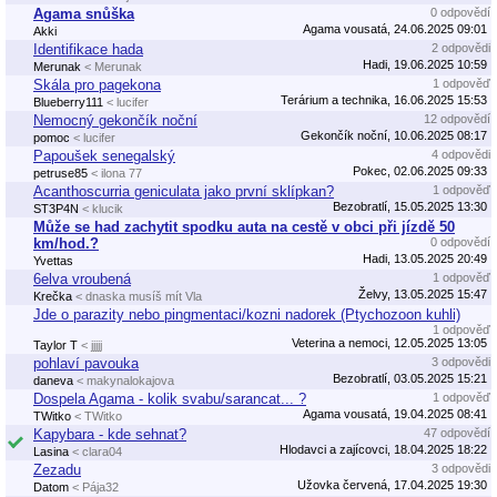
Agama snůška
0 odpovědí
Agama vousatá, 24.06.2025 09:01
Akki
Identifikace hada
2 odpovědi
Hadi, 19.06.2025 10:59
Merunak
< Merunak
Skála pro pagekona
1 odpověď
Terárium a technika, 16.06.2025 15:53
Blueberry111
< lucifer
Nemocný gekončík noční
12 odpovědí
Gekončík noční, 10.06.2025 08:17
pomoc
< lucifer
Papoušek senegalský
4 odpovědi
Pokec, 02.06.2025 09:33
petruse85
< ilona 77
Acanthoscurria geniculata jako první sklípkan?
1 odpověď
Bezobratlí, 15.05.2025 13:30
ST3P4N
< klucik
Může se had zachytit spodku auta na cestě v obci při jízdě 50
km/hod.?
0 odpovědí
Hadi, 13.05.2025 20:49
Yvettas
6elva vroubená
1 odpověď
Želvy, 13.05.2025 15:47
Krečka
< dnaska musíš mít Vla
Jde o parazity nebo pingmentaci/kozni nadorek (Ptychozoon kuhli)
1 odpověď
Veterina a nemoci, 12.05.2025 13:05
Taylor T
< jjjjj
pohlaví pavouka
3 odpovědi
Bezobratlí, 03.05.2025 15:21
daneva
< makynalokajova
Dospela Agama - kolik svabu/sarancat... ?
1 odpověď
Agama vousatá, 19.04.2025 08:41
TWitko
< TWitko
Kapybara - kde sehnat?
47 odpovědí
Hlodavci a zajícovci, 18.04.2025 18:22
Lasina
< clara04
Zezadu
3 odpovědi
Užovka červená, 17.04.2025 19:30
Datom
< Pája32