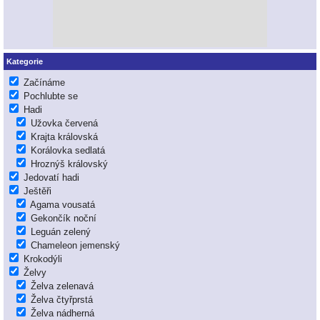
Kategorie
Začínáme
Pochlubte se
Hadi
Užovka červená
Krajta královská
Korálovka sedlatá
Hroznýš královský
Jedovatí hadi
Ještěři
Agama vousatá
Gekončík noční
Leguán zelený
Chameleon jemenský
Krokodýli
Želvy
Želva zelenavá
Želva čtyřprstá
Želva nádherná