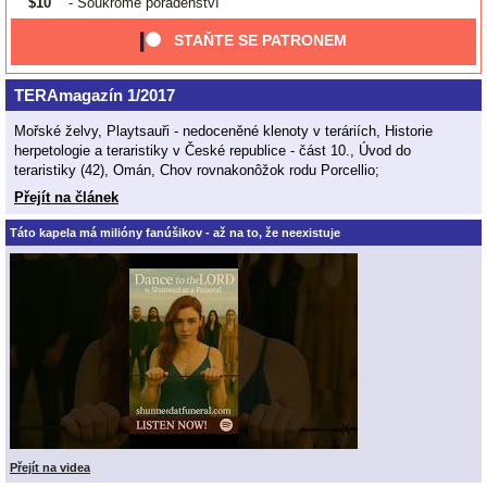
$10
- Soukromé poradenství
STAŇTE SE PATRONEM
TERAmagazín 1/2017
Mořské želvy, Playtsauři - nedoceněné klenoty v teráriích, Historie
herpetologie a teraristiky v České republice - část 10., Úvod do
teraristiky (42), Omán, Chov rovnakonôžok rodu Porcellio;
Přejít na článek
Táto kapela má milióny fanúšikov - až na to, že neexistuje
Přejít na videa