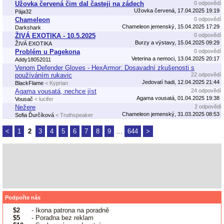
Užovka červená čim dal časteji na zádech
0 odpovědí
Užovka červená, 17.04.2025 19:19
Pája32
Chameleon
0 odpovědí
Chameleon jemenský, 15.04.2025 17:29
Darkshark
ŽIVÁ EXOTIKA - 10.5.2025
0 odpovědí
Burzy a výstavy, 15.04.2025 09:29
ŽIVÁ EXOTIKA
Problém u Pagekona
0 odpovědí
Veterina a nemoci, 13.04.2025 20:17
Addy18052011
Venom Defender Gloves - HexArmor: Dosavadní zkušenosti s
používáním rukavic
22 odpovědí
Jedovatí hadi, 12.04.2025 21:44
BlackFlame
< Kyprian
Agama vousatá, nechce jíst
24 odpovědí
Agama vousatá, 01.04.2025 19:38
Vousač
< lucifer
Nežere
2 odpovědi
Chameleon jemenský, 31.03.2025 08:53
Sofia Ďurčíková
< Truthspeaker
<
1
2
3
4
5
6
7
8
9
…
644
>
Podpořte nás
$2
- Ikona patrona na poradně
$5
- Poradna bez reklam