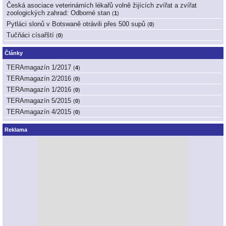
Česká asociace veterinárních lékařů volně žijících zvířat a zvířat
zoologických zahrad: Odborné stan
(
1
)
Pytláci slonů v Botswaně otrávili přes 500 supů
(
0
)
Tučňáci císařští
(
0
)
Články
TERAmagazín 1/2017
(
4
)
TERAmagazín 2/2016
(
0
)
TERAmagazín 1/2016
(
0
)
TERAmagazín 5/2015
(
0
)
TERAmagazín 4/2015
(
0
)
Reklama