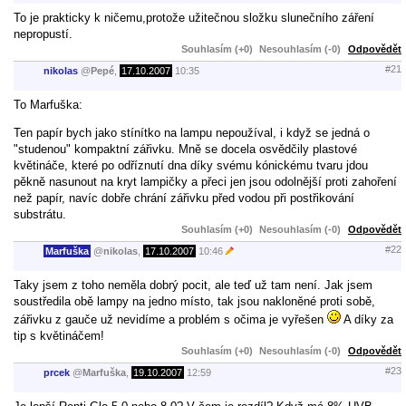
To je prakticky k ničemu,protože užitečnou složku slunečního záření
nepropustí.
Souhlasím (+0)
Nesouhlasím (-0)
Odpovědět
#21
nikolas
@
Pepé
,
17.10.2007
10:35
To Marfuška:
Ten papír bych jako stínítko na lampu nepoužíval, i když se jedná o
"studenou" kompaktní zářivku. Mně se docela osvědčily plastové
květináče, které po odříznutí dna díky svému kónickému tvaru jdou
pěkně nasunout na kryt lampičky a přeci jen jsou odolnější proti zahoření
než papír, navíc dobře chrání zářivku před vodou při postřikování
substrátu.
Souhlasím (+0)
Nesouhlasím (-0)
Odpovědět
#22
Marfuška
@
nikolas
,
17.10.2007
10:46
Taky jsem z toho neměla dobrý pocit, ale teď už tam není. Jak jsem
soustředila obě lampy na jedno místo, tak jsou nakloněné proti sobě,
zářivku z gauče už nevidíme a problém s očima je vyřešen
A díky za
tip s květináčem!
Souhlasím (+0)
Nesouhlasím (-0)
Odpovědět
#23
prcek
@
Marfuška
,
19.10.2007
12:59