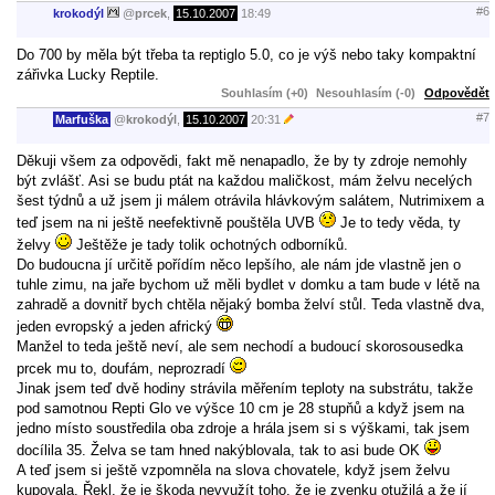
#6
krokodýl
@
prcek
,
15.10.2007
18:49
Do 700 by měla být třeba ta reptiglo 5.0, co je výš nebo taky kompaktní
zářivka Lucky Reptile.
Souhlasím (+0)
Nesouhlasím (-0)
Odpovědět
#7
Marfuška
@
krokodýl
,
15.10.2007
20:31
Děkuji všem za odpovědi, fakt mě nenapadlo, že by ty zdroje nemohly
být zvlášť. Asi se budu ptát na každou maličkost, mám želvu necelých
šest týdnů a už jsem ji málem otrávila hlávkovým salátem, Nutrimixem a
teď jsem na ni ještě neefektivně pouštěla UVB
Je to tedy věda, ty
želvy
Ještěže je tady tolik ochotných odborníků.
Do budoucna jí určitě pořídím něco lepšího, ale nám jde vlastně jen o
tuhle zimu, na jaře bychom už měli bydlet v domku a tam bude v létě na
zahradě a dovnitř bych chtěla nějaký bomba želví stůl. Teda vlastně dva,
jeden evropský a jeden africký
Manžel to teda ještě neví, ale sem nechodí a budoucí skorosousedka
prcek mu to, doufám, neprozradí
Jinak jsem teď dvě hodiny strávila měřením teploty na substrátu, takže
pod samotnou Repti Glo ve výšce 10 cm je 28 stupňů a když jsem na
jedno místo soustředila oba zdroje a hrála jsem si s výškami, tak jsem
docílila 35. Želva se tam hned nakýblovala, tak to asi bude OK
A teď jsem si ještě vzpomněla na slova chovatele, když jsem želvu
kupovala. Řekl, že je škoda nevyužít toho, že je zvenku otužilá a že jí