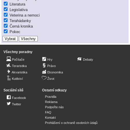
Literatura
Legislativa
Veterina a nemoci
Terahádanky
Černá kronika
Pokec
Všechny poradny
Počítače
Hry
Debaty
Teraristika
Právo
Akvaristika
Ekonomika
Kutilství
Život
Sociální sítě
Ostatní odkazy
Pravidla
Facebook
Reklama
Twitter
Podpořte nás
FAQ
Kontakt
Prohlášení o ochraně osobních údajů