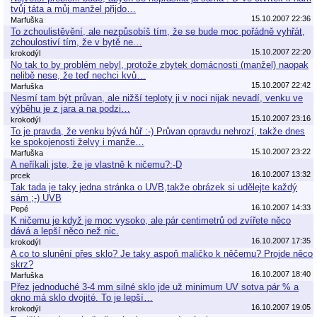
tvůj táta a můj manžel přijdo…
15.10.2007 22:36
Marfuška
To zchoulistěvění, ale nezpůsobíš tím, že se bude moc pořádně vyhřát,
zchoulostiví tím, že v bytě ne…
15.10.2007 22:20
krokodýl
No tak to by problém nebyl, protože zbytek domácnosti (manžel) naopak
nelibě nese, že teď nechci kvů…
15.10.2007 22:42
Marfuška
Nesmí tam být průvan, ale nižší teploty ji v noci nijak nevadí, venku ve
výběhu je z jara a na podzi…
15.10.2007 23:16
krokodýl
To je pravda, že venku bývá hůř :-) Průvan opravdu nehrozí, takže dnes
ke spokojenosti želvy i manže…
15.10.2007 23:22
Marfuška
A neříkali jste, že je vlastně k ničemu?:-D
16.10.2007 13:32
prcek
Tak tada je taky jedna stránka o UVB,takže obrázek si udělejte každý
sám ;-) UVB
16.10.2007 14:33
Pepé
K ničemu je když je moc vysoko, ale pár centimetrů od zvířete něco
dává a lepší něco než nic.
16.10.2007 17:35
krokodýl
A co to slunění přes sklo? Je taky aspoň maličko k něčemu? Projde něco
skrz?
16.10.2007 18:40
Marfuška
Přez jednoduché 3-4 mm silné sklo jde už minimum UV sotva pár % a
okno má sklo dvojité. To je lepší…
16.10.2007 19:05
krokodýl