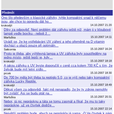
Předmět
Ono šlo především o klasické zářivky, tyhle kompaktní snad k něčemu
jsou, ale chce to opravdu dát ho…
14.10.2007 21:20
krokodýl
Díky za odpověď. Není problém dát zářivku ještě níž, mám ji v kloubové
lampě vedle boxíku - neboli ž…
15.10.2007 14:11
Marfuška
Uvádí se, že ke vstřebávání UV záření a jeho přeměně na D vitamin
dochází u plazů pouze při optimáln…
15.10.2007 16:24
Salicornia
Proto je třeba, aby výhřevná lampa a UV zářivka byly soustředěny na
jedno místo, ještě lepší je, kdy…
15.10.2007 18:18
krokodýl
A jakou zářivku s UV byste doporučili v ceně cca kolem 700 KČ s tím, že
želvák bude mít letní sídlo…
15.10.2007 18:30
prcek
Do 700 by měla být třeba ta reptiglo 5.0, co je výš nebo taky kompaktní
zářivka Lucky Reptile.
15.10.2007 18:49
krokodýl
Děkuji všem za odpovědi, fakt mě nenapadlo, že by ty zdroje nemohly
být zvlášť. Asi se budu ptát na…
15.10.2007 20:31
Marfuška
Neboj, já nic neprásknu a táta se tomu zasmál a říkal, že mu to taky
nepráskne, už ve čtvrtek dodrže…
15.10.2007 22:14
prcek
Největší problém bude, abych se nepráskla já sama :-D Ve čtvrtek k nám