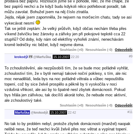
prodává bez papírů. Rozloučili jsme se v pohodě, řekl, že mě chápe, že
bez papírů nechci a že když budu kdykoli něco potřebovat poradit, tak
můžu zavolat. Bohužel jsem na něj číslo ztratila.
Jejda, nějak jsem zapomněla, že nejsem na morčecím chatu, tady se asi
vykecávat nesmí
Tak se ještě zeptám: Je velký průšvih, když občas nechám třeba přes
víkend želvičku bez žárovky a zářivky jen při pokojové teplotě cca 22
stupňů? Od doby, kdy nám od elektřiny vyhořeli známí, nenechávám
kromě ledničky nic běžet, když nejsme doma.
Souhlasím (+0)
Nesouhlasím (-0)
Odpovědět
#9
krokodýl
@
Marfuška
,
15.10.2007
22:20
To zchoulistěvění, ale nezpůsobíš tím, že se bude moc pořádně vyhřát,
zchoulostiví tím, že v bytě nemají takové noční poklesy, s tím, ale nic
moc nenaděláš, leda bys na noc pořádně větrala a vůbec nepouštěla
topení, což by sice želvě prospělo a pěkně by ti vyskočila v noci
vzdušná vlhkost, ale asi by to špatně nesl zbytek domácnosti. Pokud
bys hřála jen zářivkou, tak docílíš akorát toho, že nebude moc aktivní,
ale zchoulostivý také.
Souhlasím (+0)
Nesouhlasím (-0)
Odpovědět
#11
Marfuška
@
krokodýl
,
15.10.2007
22:42
No tak to by problém nebyl, protože zbytek domácnosti (manžel) naopak
nelibě nese, že teď nechci kvůli želvě přes noc větrat a vypínat topení.