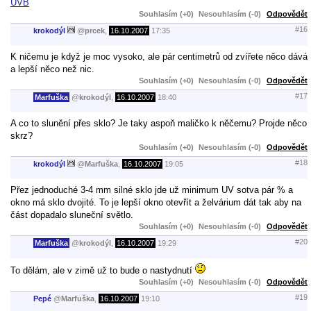
UVB
Souhlasím (+0)
Nesouhlasím (-0)
Odpovědět
#16
krokodýl
@
prcek
,
16.10.2007
17:35
K ničemu je když je moc vysoko, ale pár centimetrů od zvířete něco dává
a lepší něco než nic.
Souhlasím (+0)
Nesouhlasím (-0)
Odpovědět
#17
Marfuška
@
krokodýl
,
16.10.2007
18:40
A co to slunění přes sklo? Je taky aspoň maličko k něčemu? Projde něco
skrz?
Souhlasím (+0)
Nesouhlasím (-0)
Odpovědět
#18
krokodýl
@
Marfuška
,
16.10.2007
19:05
Přez jednoduché 3-4 mm silné sklo jde už minimum UV sotva pár % a
okno má sklo dvojité. To je lepší okno otevřít a želvárium dát tak aby na
část dopadalo sluneční světlo.
Souhlasím (+0)
Nesouhlasím (-0)
Odpovědět
#20
Marfuška
@
krokodýl
,
16.10.2007
19:29
To dělám, ale v zimě už to bude o nastydnutí
Souhlasím (+0)
Nesouhlasím (-0)
Odpovědět
#19
Pepé
@
Marfuška
,
16.10.2007
19:10