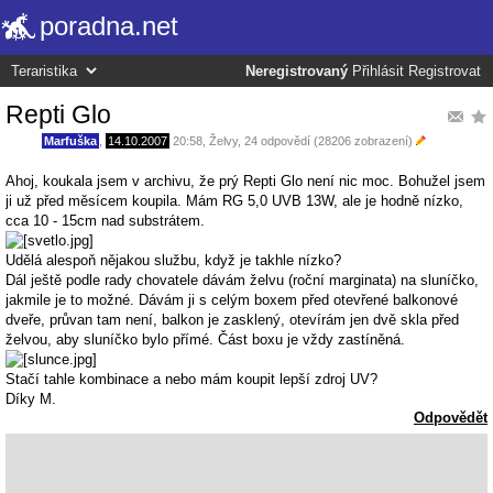
poradna.net
Neregistrovaný
Přihlásit
Registrovat
Repti Glo
Marfuška
,
14.10.2007
20:58
,
Želvy
, 24 odpovědí (28206 zobrazení)
Ahoj, koukala jsem v archivu, že prý Repti Glo není nic moc. Bohužel jsem
ji už před měsícem koupila. Mám RG 5,0 UVB 13W, ale je hodně nízko,
cca 10 - 15cm nad substrátem.
Udělá alespoň nějakou službu, když je takhle nízko?
Dál ještě podle rady chovatele dávám želvu (roční marginata) na sluníčko,
jakmile je to možné. Dávám ji s celým boxem před otevřené balkonové
dveře, průvan tam není, balkon je zasklený, otevírám jen dvě skla před
želvou, aby sluníčko bylo přímé. Část boxu je vždy zastíněná.
Stačí tahle kombinace a nebo mám koupit lepší zdroj UV?
Díky M.
Odpovědět