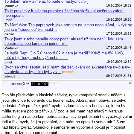
To dělám, ale v zimě už to bude o nastydnutí :-(
16.10.2007 19:29
Marfuška
To je prakticky k ničemu,protože užitečnou složku slunečního záření
nepropustí.
16.10.2007 19:10
Pepé
To Marfuška: Ten papír bych jako stínítko na lampu nepoužíval, i když se
jedná o "studenou" kompakt…
17.10.2007 10:35
nikolas
Taky jsem z toho neměla dobrý pocit, ale teď už tam není. Jak jsem
soustředila obě lampy na jedno mí…
17.10.2007 10:46
Marfuška
Je lepší Repti Glo 5.0 nebo 8.0? V čem je rozdíl? Když má 8% UVB,
může být tedy trochu výš nebo.....…
19.10.2007 12:59
prcek
Bych se chtěl zeptat,jestli mam dát želvičkám do akvaterárka uv-b a uv-
a zářivku.Jak by měla být vys…
poslední
09.12.2007 21:31
zdenda
#1
krokodýl
,
14.10.2007
21:20
Ono šlo především o klasické zářivky, tyhle kompaktní snad k něčemu
jsou, ale chce to opravdu dát hodně nízko. Akorát mám obavu, že želvu
nedostatečně prohřeje, ještě bych to zkombinoval s bodovkou, která by
mířila světlem pod tu zářivku. V zoo je teď mám nad mladým Varanus
auffenbergi a nad párkem petrosaurů a hlavně petrosauři ho využívají velmi
rádi a řekl bych, že jim prospívá, ale mám ho opravdu sotva tak 2-3 cm
nad hřbety zvířat. Sluníčko je samozřejmě výborné a pokud je možnost
stínu, tak lze jen a jen doporučit.