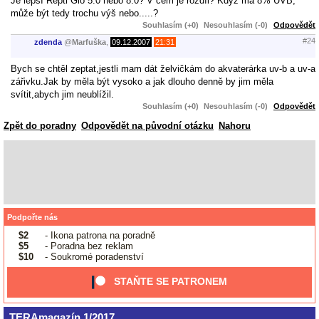
Je lepší Repti Glo 5.0 nebo 8.0? V čem je rozdíl? Když má 8% UVB,
může být tedy trochu výš nebo.....?
Souhlasím (+0)
Nesouhlasím (-0)
Odpovědět
#24
zdenda
@
Marfuška
,
09.12.2007
21:31
Bych se chtěl zeptat,jestli mam dát želvičkám do akvaterárka uv-b a uv-a
zářivku.Jak by měla být vysoko a jak dlouho denně by jim měla
svítit,abych jim neublížil.
Souhlasím (+0)
Nesouhlasím (-0)
Odpovědět
Zpět do poradny
Odpovědět na původní otázku
Nahoru
Podpořte nás
$2
- Ikona patrona na poradně
$5
- Poradna bez reklam
$10
- Soukromé poradenství
STAŇTE SE PATRONEM
TERAmagazín 1/2017