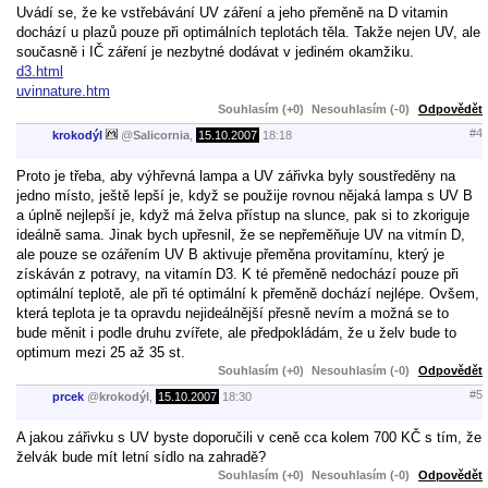
Uvádí se, že ke vstřebávání UV záření a jeho přeměně na D vitamin
dochází u plazů pouze při optimálních teplotách těla. Takže nejen UV, ale
současně i IČ záření je nezbytné dodávat v jediném okamžiku.
d3.html
uvinnature.htm
Souhlasím (+0)
Nesouhlasím (-0)
Odpovědět
#4
krokodýl
@
Salicornia
,
15.10.2007
18:18
Proto je třeba, aby výhřevná lampa a UV zářivka byly soustředěny na
jedno místo, ještě lepší je, když se použije rovnou nějaká lampa s UV B
a úplně nejlepší je, když má želva přístup na slunce, pak si to zkoriguje
ideálně sama. Jinak bych upřesnil, že se nepřeměňuje UV na vitmín D,
ale pouze se ozářením UV B aktivuje přeměna provitamínu, který je
získáván z potravy, na vitamín D3. K té přeměně nedochází pouze při
optimální teplotě, ale při té optimální k přeměně dochází nejlépe. Ovšem,
která teplota je ta opravdu nejideálnější přesně nevím a možná se to
bude měnit i podle druhu zvířete, ale předpokládám, že u želv bude to
optimum mezi 25 až 35 st.
Souhlasím (+0)
Nesouhlasím (-0)
Odpovědět
#5
prcek
@
krokodýl
,
15.10.2007
18:30
A jakou zářivku s UV byste doporučili v ceně cca kolem 700 KČ s tím, že
želvák bude mít letní sídlo na zahradě?
Souhlasím (+0)
Nesouhlasím (-0)
Odpovědět