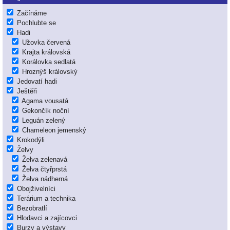
Začínáme
Pochlubte se
Hadi
Užovka červená
Krajta královská
Korálovka sedlatá
Hroznýš královský
Jedovatí hadi
Ještěři
Agama vousatá
Gekončík noční
Leguán zelený
Chameleon jemenský
Krokodýli
Želvy
Želva zelenavá
Želva čtyřprstá
Želva nádherná
Obojživelníci
Terárium a technika
Bezobratlí
Hlodavci a zajícovci
Burzy a výstavy