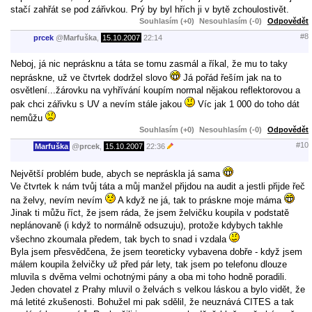
stačí zahřát se pod zářivkou. Prý by byl hřích ji v bytě zchoulostivět.
Souhlasím (+0)
Nesouhlasím (-0)
Odpovědět
#8
prcek
@
Marfuška
,
15.10.2007
22:14
Neboj, já nic neprásknu a táta se tomu zasmál a říkal, že mu to taky
nepráskne, už ve čtvrtek dodržel slovo
Já pořád řeším jak na to
osvětlení...žárovku na vyhřívání koupím normal nějakou reflektorovou a
pak chci zářivku s UV a nevím stále jakou
Víc jak 1 000 do toho dát
nemůžu
Souhlasím (+0)
Nesouhlasím (-0)
Odpovědět
#10
Marfuška
@
prcek
,
15.10.2007
22:36
Největší problém bude, abych se nepráskla já sama
Ve čtvrtek k nám tvůj táta a můj manžel přijdou na audit a jestli přijde řeč
na želvy, nevím nevím
A když ne já, tak to práskne moje máma
Jinak ti můžu říct, že jsem ráda, že jsem želvičku koupila v podstatě
neplánovaně (i když to normálně odsuzuju), protože kdybych takhle
všechno zkoumala předem, tak bych to snad i vzdala
Byla jsem přesvědčena, že jsem teoreticky vybavena dobře - když jsem
málem koupila želvičky už před pár lety, tak jsem po telefonu dlouze
mluvila s dvěma velmi ochotnými pány a oba mi toho hodně poradili.
Jeden chovatel z Prahy mluvil o želvách s velkou láskou a bylo vidět, že
má letité zkušenosti. Bohužel mi pak sdělil, že neuznává CITES a tak