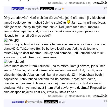
Souhlasím (+0)
Nesouhlasím (-0)
Odpovědět
#2
Marfuška
@
krokodýl
,
15.10.2007
14:11
Díky za odpověď. Není problém dát zářivku ještě níž, mám ji v kloubové
lampě vedle boxíku - neboli želvího stolečku
Já ji zatím níž nedávala,
bála jsem se, že by to bylo moc nízko. Než jsem totiž na tu modrou
lampu dala papírový kryt, způsobila zářivka mně a synovi pálení očí.
Nebude to i na její oči moc ostré?
Jinak zdroj tepla - bodovku - má v té červené lampě a poctivě střídá obě
stanoviště. Takže myslíte, že by bylo lepší soustředit je do jednoho
místa? My to dost měníme - někdy nad domeček, při koupání nad misku
s vodou... Snad ji tím moc nemateme.
Ještě mám dotaz k tomu slunění - na to místo, kam ji dávám, jde slunce
jen do 14 hodin, takže sluníme pořádně jen o víkendu, když svítí, a ve
všedních dnech třeba jen hodinku, já pracuju do 12 h. Nenechala bych ji
dopoledne u otevřeného balkonu teď na podzim. Když jsem doma,
pravidelně jí sahám do boxu a na krunýř, jestli není moc horká a nebo
studená. Má smysl nechávat ji tam před zavřenýma dveřma? Propustí to
sklo alespoň nějakou část UV, která by stála za to?
Souhlasím (+0)
Nesouhlasím (-0)
Odpovědět
#3
Salicornia
@
Marfuška
,
15.10.2007
16:24