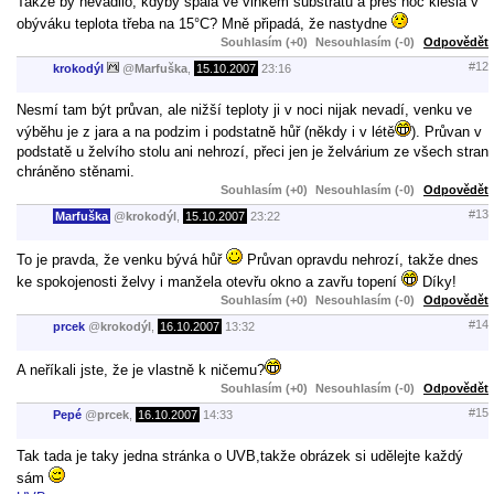
Takže by nevadilo, kdyby spala ve vlhkém substrátu a přes noc klesla v
obýváku teplota třeba na 15°C? Mně připadá, že nastydne
Souhlasím (+0)
Nesouhlasím (-0)
Odpovědět
#12
krokodýl
@
Marfuška
,
15.10.2007
23:16
Nesmí tam být průvan, ale nižší teploty ji v noci nijak nevadí, venku ve
výběhu je z jara a na podzim i podstatně hůř (někdy i v létě
). Průvan v
podstatě u želvího stolu ani nehrozí, přeci jen je želvárium ze všech stran
chráněno stěnami.
Souhlasím (+0)
Nesouhlasím (-0)
Odpovědět
#13
Marfuška
@
krokodýl
,
15.10.2007
23:22
To je pravda, že venku bývá hůř
Průvan opravdu nehrozí, takže dnes
ke spokojenosti želvy i manžela otevřu okno a zavřu topení
Díky!
Souhlasím (+0)
Nesouhlasím (-0)
Odpovědět
#14
prcek
@
krokodýl
,
16.10.2007
13:32
A neříkali jste, že je vlastně k ničemu?
Souhlasím (+0)
Nesouhlasím (-0)
Odpovědět
#15
Pepé
@
prcek
,
16.10.2007
14:33
Tak tada je taky jedna stránka o UVB,takže obrázek si udělejte každý
sám