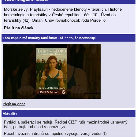
Mořské želvy, Playtsauři - nedoceněné klenoty v teráriích, Historie
herpetologie a teraristiky v České republice - část 10., Úvod do
teraristiky (42), Omán, Chov rovnakonôžok rodu Porcellio;
Přejít na článek
Táto kapela má milióny fanúšikov - až na to, že neexistuje
Přejít na videa
Aktuality
Pytláci a pašeráci se radují. Ředitel ČIŽP ruší mezinárodně uznávaný
tým, potírající obchod s ohrože
(
2
)
Počet invazních druhů se rapidně zvyšuje, varují vědci
(
1
)