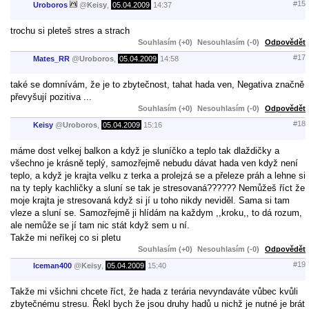
#15
Uroboros
@
Keisy
,
05.04.2009
14:37
trochu si pleteš stres a strach
Souhlasím (+0)
Nesouhlasím (-0)
Odpovědět
#17
Mates_RR
@
Uroboros
,
05.04.2009
14:58
také se domnívám, že je to zbytečnost, tahat hada ven, Negativa značně
převyšují pozitiva ...
Souhlasím (+0)
Nesouhlasím (-0)
Odpovědět
#18
Keisy
@
Uroboros
,
05.04.2009
15:16
máme dost velkej balkon a když je sluníčko a teplo tak dlaždičky a
všechno je krásně teplý, samozřejmě nebudu dávat hada ven když není
teplo, a když je krajta velku z terka a prolejzá se a přeleze práh a lehne si
na ty teply kachličky a sluní se tak je stresovaná?????? Nemůžeš říct že
moje krajta je stresovaná když si jí u toho nikdy neviděl. Sama si tam
vleze a sluní se. Samozřejmě ji hlídám na každym ,,kroku,, to dá rozum,
ale nemůže se jí tam nic stát když sem u ní.
Takže mi neříkej co si pletu
Souhlasím (+0)
Nesouhlasím (-0)
Odpovědět
#19
Iceman400
@
Keisy
,
05.04.2009
15:40
Takže mi všichni chcete říct, že hada z terária nevyndaváte vůbec kvůli
zbytečnému stresu. Řekl bych že jsou druhy hadů u nichž je nutné je brát