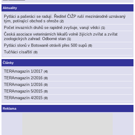
Aktuality
Pytláci a pašeráci se radují. Ředitel ČIŽP ruší mezinárodně uznávaný
tým, potírající obchod s ohrože
(
2
)
Počet invazních druhů se rapidně zvyšuje, varují vědci
(
1
)
Česká asociace veterinárních lékařů volně žijících zvířat a zvířat
zoologických zahrad: Odborné stan
(
1
)
Pytláci slonů v Botswaně otrávili přes 500 supů
(
0
)
Tučňáci císařští
(
0
)
Články
TERAmagazín 1/2017
(
4
)
TERAmagazín 2/2016
(
0
)
TERAmagazín 1/2016
(
0
)
TERAmagazín 5/2015
(
0
)
TERAmagazín 4/2015
(
0
)
Reklama