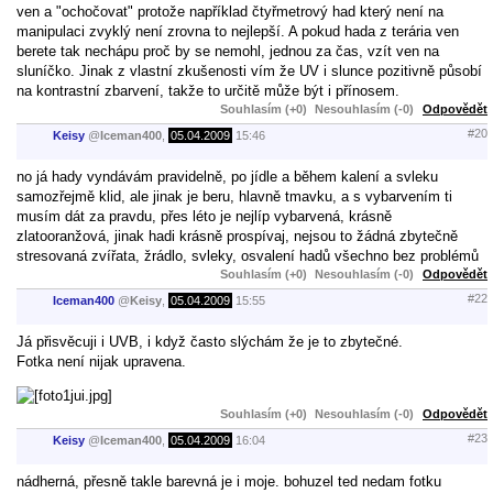
ven a "ochočovat" protože například čtyřmetrový had který není na
manipulaci zvyklý není zrovna to nejlepší. A pokud hada z terária ven
berete tak nechápu proč by se nemohl, jednou za čas, vzít ven na
sluníčko. Jinak z vlastní zkušenosti vím že UV i slunce pozitivně působí
na kontrastní zbarvení, takže to určitě může být i přínosem.
Souhlasím (+0)
Nesouhlasím (-0)
Odpovědět
#20
Keisy
@
Iceman400
,
05.04.2009
15:46
no já hady vyndávám pravidelně, po jídle a během kalení a svleku
samozřejmě klid, ale jinak je beru, hlavně tmavku, a s vybarvením ti
musím dát za pravdu, přes léto je nejlíp vybarvená, krásně
zlatooranžová, jinak hadi krásně prospívaj, nejsou to žádná zbytečně
stresovaná zvířata, žrádlo, svleky, osvalení hadů všechno bez problémů
Souhlasím (+0)
Nesouhlasím (-0)
Odpovědět
#22
Iceman400
@
Keisy
,
05.04.2009
15:55
Já přisvěcuji i UVB, i když často slýchám že je to zbytečné.
Fotka není nijak upravena.
Souhlasím (+0)
Nesouhlasím (-0)
Odpovědět
#23
Keisy
@
Iceman400
,
05.04.2009
16:04
nádherná, přesně takle barevná je i moje. bohuzel ted nedam fotku