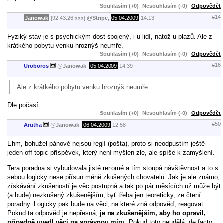
Souhlasím (+0)
Nesouhlasím (-0)
Odpovědět
#14
Janowak
[92.43.26.xxx]
@
Stripe
,
05.04.2009
14:13
Fyziký stav je s psychickým dost spojený, i u lidí, natož u plazů. Ale z
krátkého pobytu venku hroznýš neumře.
Souhlasím (+0)
Nesouhlasím (-0)
Odpovědět
#16
Uroboros
@
Janowak
,
05.04.2009
14:39
Ale z krátkého pobytu venku hroznýš neumře.
Dle počasí....
Souhlasím (+0)
Nesouhlasím (-0)
Odpovědět
#50
Arutha
@
Janowak
,
06.04.2009
12:58
Ehm, bohužel pánové nejsou reglí (pošta), proto si neodpustím ještě
jeden off topic příspěvek, který není myšlen zle, ale spíše k zamyšlení.
Tera poradna si vybudovala jisté renomé a tím stoupá návštěvnost a to s
sebou logicky nese přísun méně zkušených chovatelů. Jak je ale známo,
získávání zkušeností je věc postupná a tak po pár měsících už může být
(a bude) nezkušený zkušenějším, byť třeba jen teoreticky, ze čtení
poradny. Logicky pak bude na věci, na které zná odpověď, reagovat.
Pokud ta odpověď je nepřesná,
je na zkušenějším, aby ho opravil,
případně uvedl věci na správnou míru.
Pokud toto neudělá, de facto