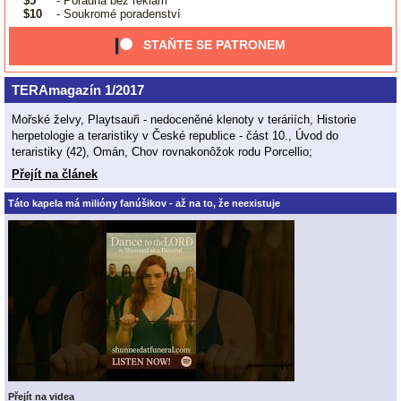
$5
- Poradna bez reklam
$10
- Soukromé poradenství
STAŇTE SE PATRONEM
TERAmagazín 1/2017
Mořské želvy, Playtsauři - nedoceněné klenoty v teráriích, Historie
herpetologie a teraristiky v České republice - část 10., Úvod do
teraristiky (42), Omán, Chov rovnakonôžok rodu Porcellio;
Přejít na článek
Táto kapela má milióny fanúšikov - až na to, že neexistuje
Přejít na videa