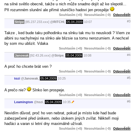
na silné světlo obecně, takže u nich může snadno dojít až ke slepotě...
Při rozumném slunění ale přímé sluníčko hadovi jen prospěje
Souhlasím (+0)
Nesouhlasím (-0)
Odpovědět
#3
Stripe
[85.237.233.xxx]
@
RITCHI
,
05.04.2009
10:07
Takze , ked bude taku polhodinku na slnku tak mu to neuskodi ? Viem ze
albini su nachylnejsi na slnko ale blizsie sa tomu nerozumiem. A nechcel
by som mu ublizit. Vdaka
Souhlasím (+0)
Nesouhlasím (-0)
Odpovědět
#4
Janowak
[92.43.26.xxx]
@
Stripe
,
05.04.2009
10:08
A proč ho chcete brát ven ?
Souhlasím (+0)
Nesouhlasím (-0)
Odpovědět
#5
tozi
@
Janowak
,
05.04.2009
10:25
A prečo nie?
Slnko len prospeje.
Souhlasím (+0)
Nesouhlasím (-0)
Odpovědět
#6
Leamington
@
tozi
,
05.04.2009
10:35
Nevidím důvod, proč ho ven nebrat, pokud je místo kde had bude
zabezpečené před únikem, nebo útokem jiných zvířat. Někteří moji
haďáci a varan si letní dny maximálně užívali.
Souhlasím (+0)
Nesouhlasím (-0)
Odpovědět