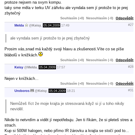
protoze nejsem na svym kompu.
taky sme měla v terku UV zářivku ale vyndala sem jí protože to je prej
zbytečný
Souhlasím (+0)
Nesouhlasím (-0)
Odpovědět
#27
Melda
@
Keisy
,
05.04.2009
17:49
ale vyndala sem jí protože to je prej zbytečný
Prosim vás,snad má každý svoji hlavu a zkušenosti.Víte co se píše
blábolů v knižkách.
Souhlasím (+0)
Nesouhlasím (-0)
Odpovědět
#28
Keisy
@
Melda
,
05.04.2009
17:57
Nejen v knížkách...
Souhlasím (+0)
Nesouhlasím (-0)
Odpovědět
#31
Uroboros
@
Keisy
,
05.04.2009
18:21
Nemůžeš říct že moje krajta je stresovaná když si jí u toho nikdy
neviděl.
Nikde to netvrdím a vidět jí nepotřebuju. Jen ti říkám, že si pleteš stres a
strach.
Kup si 500W halogen, nebo přímo IR žárovku a krajta se stočí pod to...