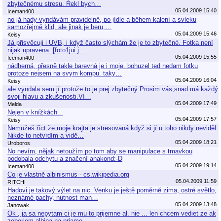
zbytečnému stresu. Řekl bych…
05.04.2009 15:40
Iceman400
no já hady vyndávám pravidelně, po jídle a během kalení a svleku
samozřejmě klid, ale jinak je beru,…
05.04.2009 15:46
Keisy
Já přisvěcuji i UVB, i když často slýchám že je to zbytečné. Fotka není
nijak upravena. [foto1jui.j…
05.04.2009 15:55
Iceman400
nádherná, přesně takle barevná je i moje. bohuzel ted nedam fotku
protoze nejsem na svym kompu. taky…
05.04.2009 16:04
Keisy
ale vyndala sem jí protože to je prej zbytečný Prosim vás,snad má každý
svoji hlavu a zkušenosti.Ví…
05.04.2009 17:49
Melda
Nejen v knížkách...
05.04.2009 17:57
Keisy
Nemůžeš říct že moje krajta je stresovaná když si jí u toho nikdy neviděl.
Nikde to netvrdím a vidě…
05.04.2009 18:21
Uroboros
No nevím, nějak netoužím po tom aby se manipulace s tmavkou
podobala odchytu a značení anakond:-D
05.04.2009 19:14
Iceman400
Co je vlastně albinismus - cs.wikipedia.org
05.04.2009 11:59
RITCHI
Hadovi je takový výlet na nic. Venku je ještě poměrně zima, ostré světlo,
neznámé pachy, nutnost man…
05.04.2009 13:48
Janowak
Ok , ja sa nepytam ci je mu to prijemne al. nie ... len chcem vediet ze ak
zoberiem albina na priame…