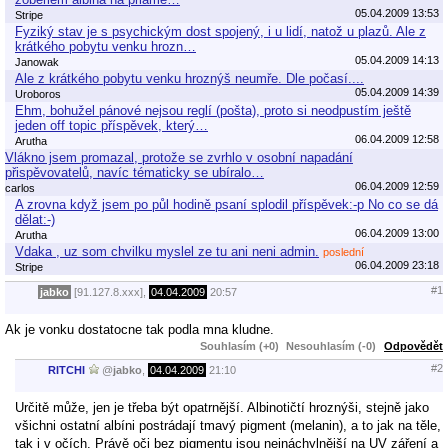
05.04.2009 13:53
Stripe
Fyziký stav je s psychickým dost spojený, i u lidí, natož u plazů. Ale z
krátkého pobytu venku hrozn…
05.04.2009 14:13
Janowak
Ale z krátkého pobytu venku hroznýš neumře. Dle počasí....
05.04.2009 14:39
Uroboros
Ehm, bohužel pánové nejsou reglí (pošta), proto si neodpustím ještě
jeden off topic příspěvek, který…
06.04.2009 12:58
Arutha
Vlákno jsem promazal, protože se zvrhlo v osobní napadání
přispěvovatelů, navíc tématicky se ubíralo…
06.04.2009 12:59
carlos
A zrovna když jsem po půl hodině psaní splodil příspěvek:-p No co se dá
dělat:-)
06.04.2009 13:00
Arutha
Vdaka , uz som chvilku myslel ze tu ani neni admin.
poslední
06.04.2009 23:18
Stripe
#1
jabko
[91.127.8.xxx],
04.04.2009
20:57
Ak je vonku dostatocne tak podla mna kludne.
Souhlasím (+0)
Nesouhlasím (-0)
Odpovědět
#2
RITCHI
@
jabko
,
04.04.2009
21:10
Určitě může, jen je třeba být opatrnější. Albinotičtí hroznýši, stejně jako
všichni ostatní albíni postrádají tmavý pigment (melanin), a to jak na těle,
tak i v očích. Právě oči bez pigmentu jsou nejnáchylnější na UV záření a