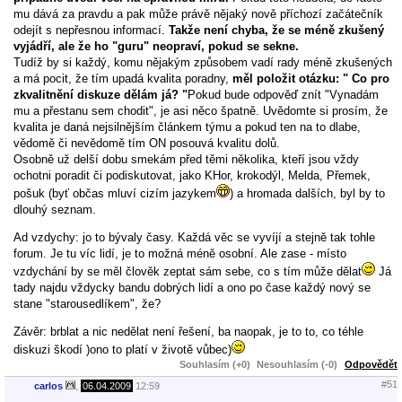
mu dává za pravdu a pak může právě nějaký nově příchozí začátečník
odejít s nepřesnou informací.
Takže není chyba, že se méně zkušený
vyjádří, ale že ho "guru" neopraví, pokud se sekne.
Tudíž by si každý, komu nějakým způsobem vadí rady méně zkušených
a má pocit, že tím upadá kvalita poradny,
měl položit otázku: " Co pro
zkvalitnění diskuze dělám já? "
Pokud bude odpověď znít "Vynadám
mu a přestanu sem chodit", je asi něco špatně. Uvědomte si prosím, že
kvalita je daná nejsilnějším článkem týmu a pokud ten na to dlabe,
vědomě či nevědomě tím ON posouvá kvalitu dolů.
Osobně už delší dobu smekám před těmi několika, kteří jsou vždy
ochotni poradit či podiskutovat, jako KHor, krokodýl, Melda, Přemek,
pošuk (byť občas mluví cizím jazykem
) a hromada dalších, byl by to
dlouhý seznam.
Ad vzdychy: jo to bývaly časy. Každá věc se vyvíjí a stejně tak tohle
forum. Je tu víc lidí, je to možná méně osobní. Ale zase - místo
vzdychání by se měl člověk zeptat sám sebe, co s tím může dělat
Já
tady najdu vždycky bandu dobrých lidí a ono po čase každý nový se
stane "starousedlíkem", že?
Závěr: brblat a nic nedělat není řešení, ba naopak, je to to, co téhle
diskuzi škodí )ono to platí v životě vůbec)
Souhlasím (+0)
Nesouhlasím (-0)
Odpovědět
#51
carlos
,
06.04.2009
12:59