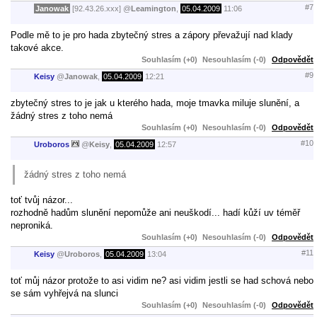
#7
Janowak
[92.43.26.xxx]
@
Leamington
,
05.04.2009
11:06
Podle mě to je pro hada zbytečný stres a zápory převažují nad klady
takové akce.
Souhlasím (+0)
Nesouhlasím (-0)
Odpovědět
#9
Keisy
@
Janowak
,
05.04.2009
12:21
zbytečný stres to je jak u kterého hada, moje tmavka miluje slunění, a
žádný stres z toho nemá
Souhlasím (+0)
Nesouhlasím (-0)
Odpovědět
#10
Uroboros
@
Keisy
,
05.04.2009
12:57
žádný stres z toho nemá
toť tvůj názor...
rozhodně hadům slunění nepomůže ani neuškodí... hadí kůží uv téměř
neproniká.
Souhlasím (+0)
Nesouhlasím (-0)
Odpovědět
#11
Keisy
@
Uroboros
,
05.04.2009
13:04
toť můj názor protože to asi vidim ne? asi vidim jestli se had schová nebo
se sám vyhřejvá na slunci
Souhlasím (+0)
Nesouhlasím (-0)
Odpovědět