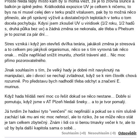
Prostě hledá teplý místo kam by si mohla vlézt, že je to zrovna slunce a
balkón je úplně jedno. Krátkodobá expozice UV je celkem k ničemu, to
bys na ní musel celej den v terku pražit vitaluxem, pak by to možná něco
přineslo, ale při správný výživě a dostatečných teplotách v terku o tom
docela pochybuju. Kdysi jsem zkoušel UV u viridisek (1/2 roku, 1/2 hadů
s, druhá půlka bez uv) a žádná změna se nekonala, ale třeba u Phelsum
je to poznat za pár dní...
Stres vzniká i když jen otevřeš dvířka terária, jakákoli změna je stresová
a to celkem pro jakýkoli organismus, něco se s tím vyrovná tak něco
onak... může například snížit imunitu, zhoršit trávení atd... Nic moc
přímo pozorovatelného.
Jinak souhlasím s tím, že velký hady je dobré mít navyknutý na
manipulaci, ale i divocí se nechají zvládnout, když se k nim člověk chová
rozumně. Pro představu bych nadhodil třeba odchyt a značení E.
murinus.
Když hada hlídáš není moc co řešit dokud se něco nestane... Dobře si
pomutuju, když jsme v AT Plzeň hledali šneky... a to je tvor pomalý.
Já tvrdím že hadovi tyto "venčení" nic nepřináší a pokud se s ním slušně
zachází tak mu ani nic moc nehrozí, ale to riziko, že se může něco stát
je tam celkem zbytečný. Znám i lidi co si berou tmavky večer k tv, ale to
už by byla další kapitola sama o sobě...
Souhlasím (+0)
Nesouhlasím (-0)
Odpovědět