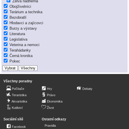
Želva nádherná
Obojživelníci
Terárium a technika
Bezobratlí
Hlodavci a zajícovci
Burzy a výstavy
Literatura
Legislativa
Veterina a nemoci
Terahádanky
Černá kronika
Pokec
Všechny poradny
Počítače
Hry
Debaty
Teraristika
Právo
Akvaristika
Ekonomika
Kutilství
Život
Sociální sítě
Ostatní odkazy
Pravidla
Facebook