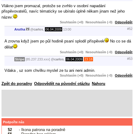
Vlákno jsem promazal, protože se zvrhlo v osobní napadání
přispěvovatelů, navíc tématicky se ubíralo úplně někam jinam než jeho
název.
Souhlasím (+0)
Nesouhlasím (-0)
Odpovědět
#52
Arutha
@
carlos
,
06.04.2009
13:00
A zrovna když jsem po půl hodině psaní splodil příspěvek
No co se dá
dělat
Souhlasím (+0)
Nesouhlasím (-0)
Odpovědět
#53
Stripe
[85.237.233.xxx]
@
carlos
,
06.04.2009
23:18
Vdaka , uz som chvilku myslel ze tu ani neni admin.
Souhlasím (+0)
Nesouhlasím (-0)
Odpovědět
Zpět do poradny
Odpovědět na původní otázku
Nahoru
Podpořte nás
$2
- Ikona patrona na poradně