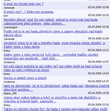
A proč ho chcete brát ven ?
05.04.2009 10:08
Janowak
A prečo nie? :-) Slnko len prospeje.
05.04.2009 10:25
tozi
Nevidím důvod, proč ho ven nebrat, pokud je místo kde had bude
zabezpečené před únikem, nebo útokem…
05.04.2009 10:35
Leamington
Podle mě to je pro hada zbytečný stres a zápory převažují nad klady
takové akce.
05.04.2009 11:06
Janowak
zbytečný stres to je jak u kterého hada, moje tmavka miluje slunění, a
žádný stres z toho nemá
05.04.2009 12:21
Keisy
žádný stres z toho nemá toť tvůj názor... rozhodně hadům slunění
nepomůže ani neuškodí... hadí kůží…
05.04.2009 12:57
Uroboros
toť můj názor protože to asi vidim ne? asi vidim jestli se had schová
nebo se sám vyhřejvá na slunci
05.04.2009 13:04
Keisy
trochu si pleteš stres a strach
05.04.2009 14:37
Uroboros
také se domnívám, že je to zbytečnost, tahat hada ven, Negativa značně
převyšují pozitiva ...
05.04.2009 14:58
Mates_RR
máme dost velkej balkon a když je sluníčko a teplo tak dlaždičky a
všechno je krásně teplý, samozřej…
05.04.2009 15:16
Keisy
Takže mi všichni chcete říct, že hada z terária nevyndaváte vůbec kvůli