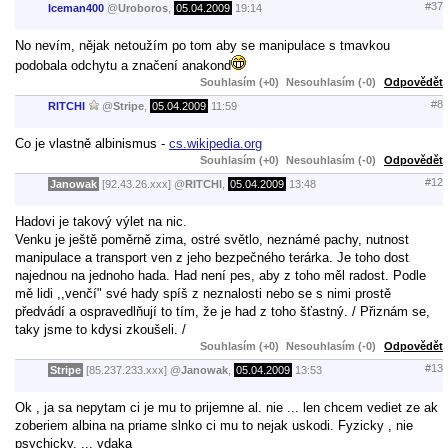
#37
Iceman400
@
Uroboros
,
05.04.2009
19:14
No nevím, nějak netoužím po tom aby se manipulace s tmavkou
podobala odchytu a značení anakond
Souhlasím (+0)
Nesouhlasím (-0)
Odpovědět
#8
RITCHI
@
Stripe
,
05.04.2009
11:59
Co je vlastně albinismus -
cs.wikipedia.org
Souhlasím (+0)
Nesouhlasím (-0)
Odpovědět
#12
Janowak
[92.43.26.xxx]
@
RITCHI
,
05.04.2009
13:48
Hadovi je takový výlet na nic.
Venku je ještě poměrně zima, ostré světlo, neznámé pachy, nutnost
manipulace a transport ven z jeho bezpečného terárka. Je toho dost
najednou na jednoho hada. Had není pes, aby z toho měl radost. Podle
mě lidi ,,venčí" své hady spíš z neznalosti nebo se s nimi prostě
předvádí a ospravedlňují to tím, že je had z toho šťastný. / Přiznám se,
taky jsme to kdysi zkoušeli. /
Souhlasím (+0)
Nesouhlasím (-0)
Odpovědět
#13
Stripe
[85.237.233.xxx]
@
Janowak
,
05.04.2009
13:53
Ok , ja sa nepytam ci je mu to prijemne al. nie ... len chcem vediet ze ak
zoberiem albina na priame slnko ci mu to nejak uskodi. Fyzicky , nie
psychicky. ... vdaka