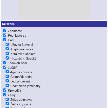
Kategorie
Začínáme
Pochlubte se
Hadi
Užovka červená
Krajta královská
Korálovka sedlatá
Hroznýš královský
Jedovatí hadi
Ještěři
Agama vousatá
Gekončík noční
Leguán zelený
Chameleon jemenský
Krokodýli
Želvy
Želva zelenavá
Želva čtyřprstá