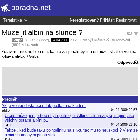
poradna.net
Neregistrovaný
Přihlásit
Registrovat
Muze jit albin na slunce ?
Stripe
[85.237.233.xxx],
04.04.2009
20:26
,
Hroznýš královský
, 30 odpovědí
(9921 zobrazení)
Zdravim , mozno blba otazka ale zaujimalo by ma ci moze ist albin von na
priame slnko. Vdaka
Odpovědět
Předmět
Ak je vonku dostatocne tak podla mna kludne.
04.04.2009 20:57
jabko
Určitě může, jen je třeba být opatrnější. Albinotičtí hroznýši, stejně jako
všichni ostatní albíni p…
04.04.2009 21:10
RITCHI
Takze , ked bude taku polhodinku na slnku tak mu to neuskodi ? Viem ze
albini su nachylnejsi na slnk…
05.04.2009 10:07
Stripe