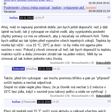
02.09.2018 20:01
Ef
Podmienky chovu treba popísať, teploty, vybavenie atď.
poslední
03.09.2018 21:24
Yacopsae
#1
huňas
,
10.11.2010
13:59
Ahoj, máš to napsaný poměrně dobře, jen bych ještě doporučil, než ji dáš
úplně na kutě, tak ji vykoupat ve vlažné vodě, aby vyprázdnila poslední
zbytky potravy co má ve střevech, aby ji nezačaly ve střevech hnít. Tohle
bych udělal asi tak týden před vypnutím všech tepelných zdrojů. Teplota by
mohla být nižší - cca 15 °C, 20°C je dost - to by měla mít agama přes
sezónu v noci. Pokud ji chceš zimovat už teď, tak bych doporučil tu teplotu
malinko vyšší a dobu zimování zkrátit tak na jeden měsíc. Měli by se
zimovat až tak kolem jednoho roku života.
Souhlasím (+0)
Nesouhlasím (-0)
Odpovědět
#2
Tomcraft
@
huňas
,
10.11.2010
14:18
Takže, před tím vykoupat - asi trochu promnou bříško a pak po "přípravě"
snížit teplotu a nechat odpočívat.
Stejně mi stále nejde přes hlavu, že je člověk má nechat 1-2 měsíce v
15°C bez jídla, když v sezóně jsou takový jedlíci a stále se vyhřívají :)
Souhlasím (+0)
Nesouhlasím (-0)
Odpovědět
#3
huňas
@
Tomcraft
,
10.11.2010
14:28
Plazi při teplotě pod 15 °C sníží svoji aktivitu a celkově všechny jejich