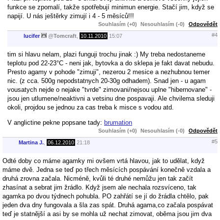
funkce se zpomalí, takže spotřebují minimun energie. Stačí jim, když se
napijí. U nás ještěrky zimují i 4 - 5 měsíců!!!
Souhlasím (+0)
Nesouhlasím (-0)
Odpovědět
#4
lucifer
@
Tomcraft
,
10.11.2010
15:07
tim si hlavu nelam, plazi funguji trochu jinak :) My treba nedostaneme
teplotu pod 22-23°C - neni jak, bytovka a do sklepa je fakt davat nebudu.
Presto agamy v pohode "zimuji", nezerou 2 mesice a nezhubnou temer
nic. (z cca. 500g nepodstatnych 20-30g odhadem). Snad jen - u agam
vousatych nejde o nejake "tvrde" zimovani/nejsou uplne "hibernovane" -
jsou jen utlumene/neaktivni a vetsinu dne pospavaji. Ale chvilema sleduji
okoli, projdou se jednou za cas treba k misce s vodou atd.
V anglictine pekne popsane tady:
brumation
Souhlasím (+0)
Nesouhlasím (-0)
Odpovědět
#5
Martina J.
,
06.12.2010
21:18
Odté doby co máme agamky mi ovšem vrtá hlavou, jak to udělat, když
máme dvě. Jedna se teď po třech měsících pospávání konečně vzdala a
druhá zrovna začala. Nicméně, kvůli té druhé nemůžu jen tak začít
zhasínat a sebrat jim žrádlo. Když jsem ale nechala rozsvíceno, tak
agamka po dvou týdnech pohubla. PO zahřátí se jí do žrádla chtělo, pak
jeden dva dny fungovala a šla zas spát. Druhá agama,co začala pospávat
teď je statnější a asi by se mohla už nechat zimovat, oběma jsou jim dva