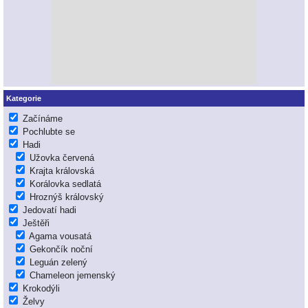
Kategorie
Začínáme
Pochlubte se
Hadi
Užovka červená
Krajta královská
Korálovka sedlatá
Hroznýš královský
Jedovatí hadi
Ještěři
Agama vousatá
Gekončík noční
Leguán zelený
Chameleon jemenský
Krokodýli
Želvy