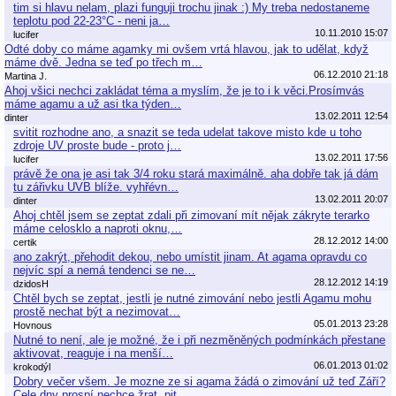
tim si hlavu nelam, plazi funguji trochu jinak :) My treba nedostaneme
teplotu pod 22-23°C - neni ja…
10.11.2010 15:07
lucifer
Odté doby co máme agamky mi ovšem vrtá hlavou, jak to udělat, když
máme dvě. Jedna se teď po třech m…
06.12.2010 21:18
Martina J.
Ahoj všici nechci zakládat téma a myslím, že je to i k věci.Prosímvás
máme agamu a už asi tka týden…
13.02.2011 12:54
dinter
svitit rozhodne ano, a snazit se teda udelat takove misto kde u toho
zdroje UV proste bude - proto j…
13.02.2011 17:56
lucifer
právě že ona je asi tak 3/4 roku stará maximálně. aha dobře tak já dám
tu zářivku UVB blíže. vyhřévn…
13.02.2011 20:07
dinter
Ahoj chtěl jsem se zeptat zdali při zimovaní mít nějak zákryte terarko
máme celosklo a naproti oknu,…
28.12.2012 14:00
certik
ano zakrýt, přehodit dekou, nebo umístit jinam. At agama opravdu co
nejvíc spí a nemá tendenci se ne…
28.12.2012 14:19
dzidosH
Chtěl bych se zeptat, jestli je nutné zimování nebo jestli Agamu mohu
prostě nechat být a nezimovat…
05.01.2013 23:28
Hovnous
Nutné to není, ale je možné, že i při nezměněných podmínkách přestane
aktivovat, reaguje i na menší…
06.01.2013 01:02
krokodýl
Dobry večer všem. Je mozne ze si agama žádá o zimování už teď Září?
Cele dny prospí nechce žrat ,pit…