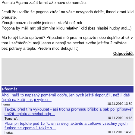
Pomalu Agamu začít krmit až znovu do normálu.
Jestli že uvidíte že pogona ztrácí na váze nevypadá dobře, ihned zimní klid
přerušte.
Zimujte pouze dospělé jedince - starší než rok
Pogona by měli mít při zimním klidu relativní klid (bez hlasité hudby atd,..)
Má to být takto správně? Případně mě prosím opravte nebo doplňte at už v
tom i začátečníci mají jasno a nebojí se nechat svého ještěra 2 měsíce
bez potravy a tepla. Předem moc děkuju!! ;)
Odpovědět
Předmět
Ahoj, máš to napsaný poměrně dobře, jen bych ještě doporučil, než ji dáš
úplně na kutě, tak ji vykou…
10.11.2010 13:59
huňas
Takže, před tím vykoupat - asi trochu promnou bříško a pak po "přípravě"
snížit teplotu a nechat odp…
10.11.2010 14:18
Tomcraft
Plazi při teplotě pod 15 °C sníží svoji aktivitu a celkově všechny jejich
funkce se zpomalí, takže s…
10.11.2010 14:28
huňas