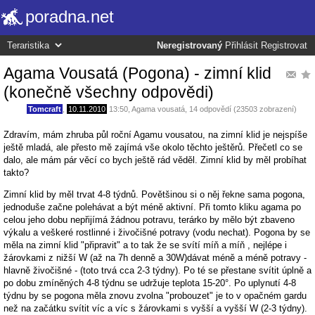
poradna.net
Neregistrovaný
Přihlásit
Registrovat
Agama Vousatá (Pogona) - zimní klid
(konečně všechny odpovědi)
Tomcraft
,
10.11.2010
13:50
,
Agama vousatá
, 14 odpovědí (23503 zobrazení)
Zdravím, mám zhruba půl roční Agamu vousatou, na zimní klid je nejspíše
ještě mladá, ale přesto mě zajímá vše okolo těchto ještěrů. Přečetl co se
dalo, ale mám pár věcí co bych ještě rád věděl. Zimní klid by měl probíhat
takto?
Zimní klid by měl trvat 4-8 týdnů. Povětšinou si o něj řekne sama pogona,
jednoduše začne polehávat a být méně aktivní. Při tomto kliku agama po
celou jeho dobu nepřijímá žádnou potravu, terárko by mělo být zbaveno
výkalu a veškeré rostlinné i živočišné potravy (vodu nechat). Pogona by se
měla na zimní klid "připravit" a to tak že se svítí míň a míň , nejlépe i
žárovkami z nižší W (až na 7h denně a 30W)dávat méně a méně potravy -
hlavně živočišné - (toto trvá cca 2-3 týdny). Po té se přestane svítit úplně a
po dobu zmíněných 4-8 týdnu se udržuje teplota 15-20°. Po uplynutí 4-8
týdnu by se pogona měla znovu zvolna "probouzet" je to v opačném gardu
než na začátku svítit víc a víc s žárovkami s vyšší a vyšší W (2-3 týdny).