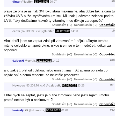
#8
dinter
@
lucifer
,
13.02.2011
20:07
právě že ona je asi tak 3/4 roku stará maximálně. aha dobře tak já dám tu
zářivku UVB blíže. vyhřévnému místu. Mi jinak ji dáváme zelenou pod to
UVB. Taky dodáváme hlavně ty vitamíny moc děkuju za odpověď.
Souhlasím (+0)
Nesouhlasím (-0)
Odpovědět
#9
certik
[94.113.238.xxx]
@
lucifer
,
28.12.2012
14:00
Ahoj chtěl jsem se zeptat zdali při zimovaní mít nějak zákryte terarko
máme celosklo a naproti oknu, nikde jsem se o tom nedočetl, děkuji za
odpoveď
Souhlasím (+0)
Nesouhlasím (-0)
Odpovědět
#10
dzidosH
@
certik
,
28.12.2012
14:19
ano zakrýt, přehodit dekou, nebo umístit jinam. At agama opravdu co
nejvíc spí a nemá tendenci se neustále probouzet.
Souhlasím (+0)
Nesouhlasím (-0)
Odpovědět
#11
Hovnous
[83.208.76.xxx]
@
dzidosH
,
05.01.2013
23:28
Chtěl bych se zeptat, jestli je nutné zimování nebo jestli Agamu mohu
prostě nechat být a nezimovat ?!
Souhlasím (+0)
Nesouhlasím (-0)
Odpovědět
#12
krokodýl
@
Hovnous
,
06.01.2013
01:02