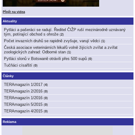
Přejít na videa
Aktuality
Pytláci a pašeráci se radují. Ředitel ČIŽP ruší mezinárodně uznávaný
tým, potírající obchod s ohrože
(
2
)
Počet invazních druhů se rapidně zvyšuje, varují vědci
(
1
)
Česká asociace veterinárních lékařů volně žijících zvířat a zvířat
zoologických zahrad: Odborné stan
(
1
)
Pytláci slonů v Botswaně otrávili přes 500 supů
(
0
)
Tučňáci císařští
(
0
)
Články
TERAmagazín 1/2017
(
4
)
TERAmagazín 2/2016
(
0
)
TERAmagazín 1/2016
(
0
)
TERAmagazín 5/2015
(
0
)
TERAmagazín 4/2015
(
0
)
Reklama