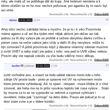
roky, ale malá už se potřebuje dát do kupy. Jiné terárium nemáme a k
těmto účelům se mi ho moc nechce pořizovat, pro agamku by to navíc byl
asi stres.
Souhlasím (+0)
Nesouhlasím (-0)
Odpovědět
#6
dinter
,
13.02.2011
12:54
Ahoj všici nechci zakládat téma a myslím, že je to i k věci.Prosímvás
máme agamu a už asi tka týden není nějak aktivní jen občas asi tak
jednou za tři dny vyleze jde se prohřát a sežere obvyklou dávku cvrčku a
potom zase na večer zaleze jako vždy a další tři dny nevyleze. může to
být zimování? A ještě prosímvás když ji dáváme vitamíny roboran musíme
ji svítit UVB? a nebo stačí jne jedno z toho. ona pod to UVB vůbec neleze.
Prosím aby ste napsali cokoliv za vše budu vděčný mocc děkuju.
Souhlasím (+0)
Nesouhlasím (-0)
Odpovědět
#7
lucifer
@
dinter
,
13.02.2011
17:56
svitit rozhodne ano, a snazit se teda udelat takove misto kde u toho
zdroje UV proste bude - proto je spravne mit UV na vyhrevnem miste
ktere prirozene vyhledavaji. Ad. to spani - nespani - muze klidne jit o chut
zimovat, ale treba ma na to prilis vysokou teplotu tak zase vyleze... Stalo
by mozna za to az se vyprazdni uz nekrmit a vypnout vyhrivani i
osvetleni, treba pak "zazimuje" na delsi dobu. Pouze ale pokud je to uz
dost stare zvire a je v dobre kondici
Souhlasím (+0)
Nesouhlasím (-0)
Odpovědět