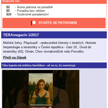
Podpořte nás
$2
- Ikona patrona na poradně
$5
- Poradna bez reklam
$10
- Soukromé poradenství
STAŇTE SE PATRONEM
TERAmagazín 1/2017
Mořské želvy, Playtsauři - nedoceněné klenoty v teráriích, Historie
herpetologie a teraristiky v České republice - část 10., Úvod do
teraristiky (42), Omán, Chov rovnakonôžok rodu Porcellio;
Přejít na článek
Táto kapela má milióny fanúšikov - až na to, že neexistuje