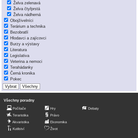
Želva zelenavá
Želva čtyřprstá
Želva nádherná
Obojživelníci
Terárium a technika
Bezobratlí
Hlodavci a zajícovci
Burzy a výstavy
Literatura
Legislativa
Veterina a nemoci
Terahádanky
Černá kronika
Pokec
Všechny poradny
Počítače
Hry
Debaty
Teraristika
Právo
Akvaristika
Ekonomika
Kutilství
Život