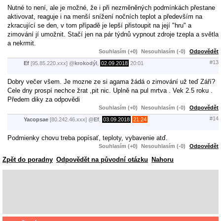
Nutné to není, ale je možné, že i při nezměněných podmínkách přestane
aktivovat, reaguje i na menší snížení nočních teplot a především na
zkracující se den, v tom případě je lepší přistoupit na její "hru" a
zimování jí umožnit. Stačí jen na pár týdnů vypnout zdroje tzepla a světla
a nekrmit.
Souhlasím (+0)
Nesouhlasím (-0)
Odpovědět
#13
Ef
[95.85.220.xxx]
@
krokodýl
,
02.09.2018
20:01
Dobry večer všem. Je mozne ze si agama žádá o zimování už teď Září?
Cele dny prospí nechce žrat ,pit nic. Uplně na pul mrtva . Vek 2.5 roku .
Předem diky za odpovědi
Souhlasím (+0)
Nesouhlasím (-0)
Odpovědět
#14
Yacopsae
[80.242.46.xxx]
@
Ef
,
03.09.2018
21:24
Podmienky chovu treba popísať, teploty, vybavenie atď.
Souhlasím (+0)
Nesouhlasím (-0)
Odpovědět
Zpět do poradny
Odpovědět na původní otázku
Nahoru