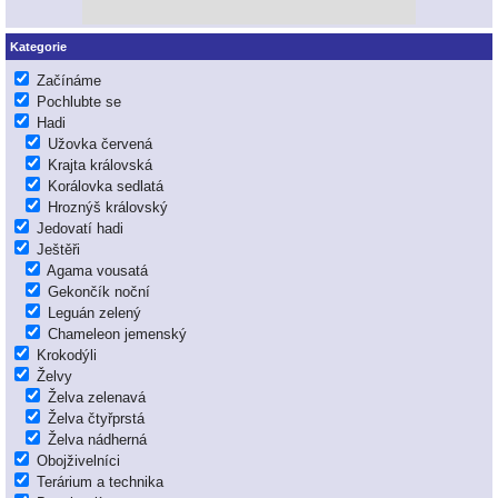
Kategorie
Začínáme
Pochlubte se
Hadi
Užovka červená
Krajta královská
Korálovka sedlatá
Hroznýš královský
Jedovatí hadi
Ještěři
Agama vousatá
Gekončík noční
Leguán zelený
Chameleon jemenský
Krokodýli
Želvy
Želva zelenavá
Želva čtyřprstá
Želva nádherná
Obojživelníci
Terárium a technika