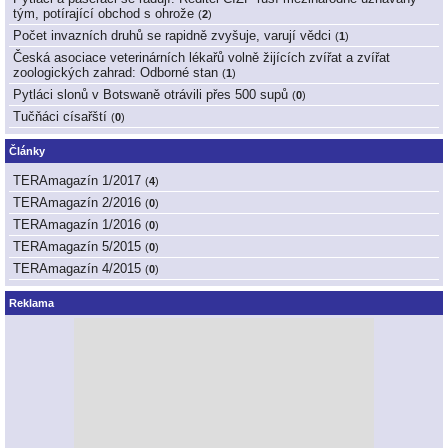
tým, potírající obchod s ohrože
(
2
)
Počet invazních druhů se rapidně zvyšuje, varují vědci
(
1
)
Česká asociace veterinárních lékařů volně žijících zvířat a zvířat
zoologických zahrad: Odborné stan
(
1
)
Pytláci slonů v Botswaně otrávili přes 500 supů
(
0
)
Tučňáci císařští
(
0
)
Články
TERAmagazín 1/2017
(
4
)
TERAmagazín 2/2016
(
0
)
TERAmagazín 1/2016
(
0
)
TERAmagazín 5/2015
(
0
)
TERAmagazín 4/2015
(
0
)
Reklama