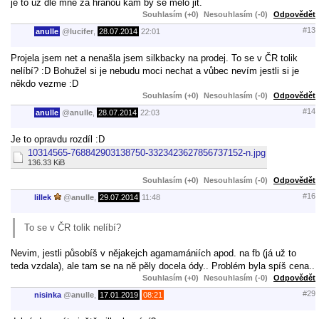
je to uz dle mne za hranou kam by se melo jit.
Souhlasím (+0)
Nesouhlasím (-0)
Odpovědět
#13
anulle
@
lucifer
,
28.07.2014
22:01
Projela jsem net a nenašla jsem silkbacky na prodej. To se v ČR tolik
nelíbí? :D Bohužel si je nebudu moci nechat a vůbec nevím jestli si je
někdo vezme :D
Souhlasím (+0)
Nesouhlasím (-0)
Odpovědět
#14
anulle
@
anulle
,
28.07.2014
22:03
Je to opravdu rozdíl :D
10314565-768842903138750-3323423627856737152-n.jpg
136.33 KiB
Souhlasím (+0)
Nesouhlasím (-0)
Odpovědět
#16
lillek
@
anulle
,
29.07.2014
11:48
To se v ČR tolik nelíbí?
Nevim, jestli působíš v nějakejch agamamániích apod. na fb (já už to
teda vzdala), ale tam se na ně pěly docela ódy.. Problém byla spíš cena..
Souhlasím (+0)
Nesouhlasím (-0)
Odpovědět
#29
nisinka
@
anulle
,
17.01.2019
08:21