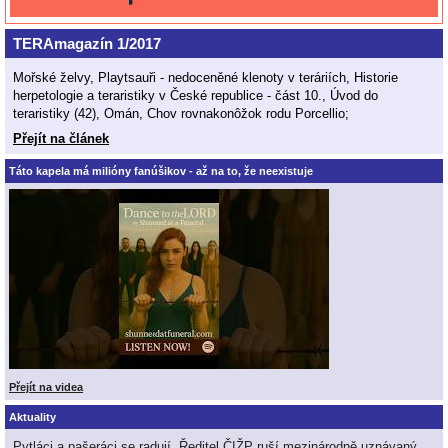
TERAmagazín 1/2017
Mořské želvy, Playtsauři - nedoceněné klenoty v teráriích, Historie
herpetologie a teraristiky v České republice - část 10., Úvod do
teraristiky (42), Omán, Chov rovnakonôžok rodu Porcellio;
Přejít na článek
Táto kapela má milióny fanúšikov - až na to, že neexistuje
Přejít na videa
Aktuality
Pytláci a pašeráci se radují. Ředitel ČIŽP ruší mezinárodně uznávaný