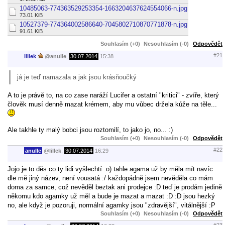
10485063-774363529253354-1663204637624554066-n.jpg
73.01 KiB
10527379-774364002586640-7045802710870771878-n.jpg
91.61 KiB
Souhlasím (+0)
Nesouhlasím (-0)
Odpovědět
#21
lillek
@
anulle
,
30.07.2014
15:38
já je teď namazala a jak jsou krásňoučký
A to je právě to, na co zase naráží Lucifer a ostatní "kritici" - zvíře, který
člověk musí denně mazat krémem, aby mu vůbec držela kůže na těle...
Ale takhle ty malý bobci jsou roztomilí, to jako jo, no... :)
Souhlasím (+0)
Nesouhlasím (-0)
Odpovědět
#22
anulle
@
lillek
,
30.07.2014
16:29
Jojo je to děs co ty lidi vyšlechtí :o) tahle agama už by měla mít navíc
dle mě jiný název, není vousatá :/ každopádně jsem nevěděla co mám
doma za samce, což nevěděl beztak ani prodejce :D teď je prodám jedině
někomu kdo agamky už měl a bude je mazat a mazat :D :D jsou hezký
no, ale když je pozoruji, normální agamky jsou "zdravější", vitálnější :P
Souhlasím (+0)
Nesouhlasím (-0)
Odpovědět
#23