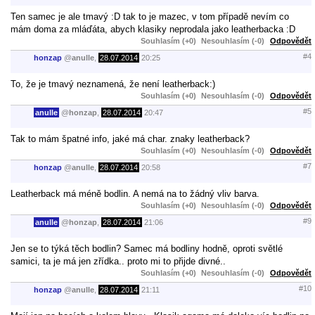
Ten samec je ale tmavý :D tak to je mazec, v tom případě nevím co
mám doma za mláďáta, abych klasiky neprodala jako leatherbacka :D
Souhlasím (+0)
Nesouhlasím (-0)
Odpovědět
#4
honzap
@
anulle
,
28.07.2014
20:25
To, že je tmavý neznamená, že není leatherback:)
Souhlasím (+0)
Nesouhlasím (-0)
Odpovědět
#5
anulle
@
honzap
,
28.07.2014
20:47
Tak to mám špatné info, jaké má char. znaky leatherback?
Souhlasím (+0)
Nesouhlasím (-0)
Odpovědět
#7
honzap
@
anulle
,
28.07.2014
20:58
Leatherback má méně bodlin. A nemá na to žádný vliv barva.
Souhlasím (+0)
Nesouhlasím (-0)
Odpovědět
#9
anulle
@
honzap
,
28.07.2014
21:06
Jen se to týká těch bodlin? Samec má bodliny hodně, oproti světlé
samici, ta je má jen zřídka.. proto mi to přijde divné..
Souhlasím (+0)
Nesouhlasím (-0)
Odpovědět
#10
honzap
@
anulle
,
28.07.2014
21:11