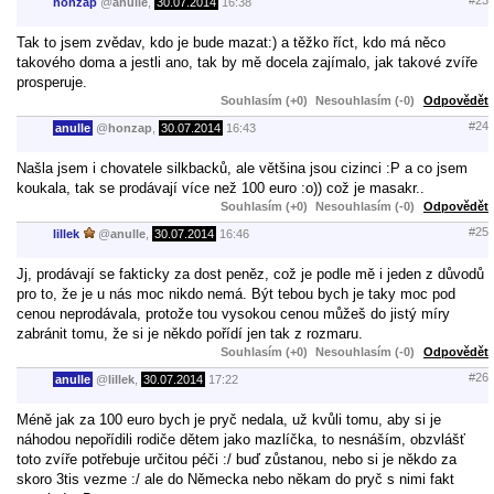
honzap
@
anulle
,
30.07.2014
16:38
Tak to jsem zvědav, kdo je bude mazat:) a těžko říct, kdo má něco
takového doma a jestli ano, tak by mě docela zajímalo, jak takové zvíře
prosperuje.
Souhlasím (+0)
Nesouhlasím (-0)
Odpovědět
#24
anulle
@
honzap
,
30.07.2014
16:43
Našla jsem i chovatele silkbacků, ale většina jsou cizinci :P a co jsem
koukala, tak se prodávají více než 100 euro :o)) což je masakr..
Souhlasím (+0)
Nesouhlasím (-0)
Odpovědět
#25
lillek
@
anulle
,
30.07.2014
16:46
Jj, prodávají se fakticky za dost peněz, což je podle mě i jeden z důvodů
pro to, že je u nás moc nikdo nemá. Být tebou bych je taky moc pod
cenou neprodávala, protože tou vysokou cenou můžeš do jistý míry
zabránit tomu, že si je někdo pořídí jen tak z rozmaru.
Souhlasím (+0)
Nesouhlasím (-0)
Odpovědět
#26
anulle
@
lillek
,
30.07.2014
17:22
Méně jak za 100 euro bych je pryč nedala, už kvůli tomu, aby si je
náhodou nepořídili rodiče dětem jako mazlíčka, to nesnáším, obzvlášť
toto zvíře potřebuje určitou péči :/ buď zůstanou, nebo si je někdo za
skoro 3tis vezme :/ ale do Německa nebo někam do pryč s nimi fakt