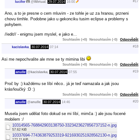
#17
lucifer
@
Wirtual
,
29.07.2014
16:00
Ano, a to je presne o cem mluvim - ze tohle je uz za hranou, przneni
chovu timhle. Podobne jako u gekonciku tusim eclipse a problemy s
pohybem.
//edit// - enigmu jsem myslel, e jako e...
Souhlasím (+0)
Nesouhlasím (-0)
Odpovědět
#18
kacislavka
,
30.07.2014
07:14
Asi me nepochvalite ale mne se ty mimina libi
Souhlasím (+0)
Nesouhlasím (-0)
Odpovědět
#19
anulle
@
kacislavka
,
30.07.2014
07:55
Proč by :) každému se líbí něco.. já je teď namazala a jak jsou
krásňoučký :D :)
Souhlasím (+0)
Nesouhlasím (-0)
Odpovědět
#20
anulle
@
anulle
,
30.07.2014
14:46
Musela jsem udělat foto dokud se mi líbí, mimča :) ale jsou focené
mobilem :/
10314565-768842903138750-3323423627856737152-n.jpg
57.62 KiB
10337694-774363879253319-9216930251928562130-n.jpg
172.11 KiB