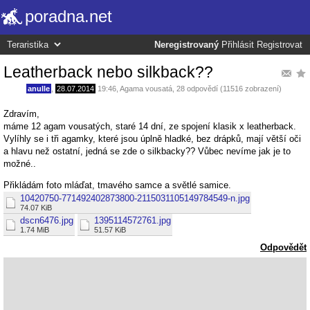
poradna.net
Neregistrovaný
Přihlásit
Registrovat
Leatherback nebo silkback??
anulle
,
28.07.2014
19:46
,
Agama vousatá
, 28 odpovědí (11516 zobrazení)
Zdravím,
máme 12 agam vousatých, staré 14 dní, ze spojení klasik x leatherback.
Vylíhly se i tři agamky, které jsou úplně hladké, bez drápků, mají větší oči
a hlavu než ostatní, jedná se zde o silkbacky?? Vůbec nevíme jak je to
možné..
Přikládám foto mláďat, tmavého samce a světlé samice.
10420750-771492402873800-2115031105149784549-n.jpg
74.07 KiB
dscn6476.jpg
1395114572761.jpg
1.74 MiB
51.57 KiB
Odpovědět