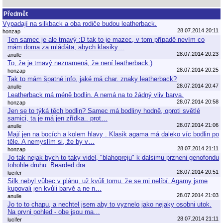
Předmět
Vypadají na silkback a oba rodiče budou leatherback.
28.07.2014 20:11
honzap
Ten samec je ale tmavý :D tak to je mazec, v tom případě nevím co
mám doma za mláďáta, abych klasiky…
28.07.2014 20:23
anulle
To, že je tmavý neznamená, že není leatherback:)
28.07.2014 20:25
honzap
Tak to mám špatné info, jaké má char. znaky leatherback?
28.07.2014 20:47
anulle
Leatherback má méně bodlin. A nemá na to žádný vliv barva.
28.07.2014 20:58
honzap
Jen se to týká těch bodlin? Samec má bodliny hodně, oproti světlé
samici, ta je má jen zřídka.. prot…
28.07.2014 21:06
anulle
Mají jen na bocích a kolem hlavy . Klasik agama má daleko víc bodlin po
těle. A nemyslím si, že by v…
28.07.2014 21:11
honzap
Jo tak nejak bych to taky videl, "blahopreju" k dalsimu przneni genofondu
tohohle druhu. Bearded dra…
28.07.2014 20:51
lucifer
Silk nebyl vůbec v plánu, už kvůli tomu, že se mi nelíbí. Agamy jsme
kupovali jen kvůli barvě a ne n…
28.07.2014 21:03
anulle
Jo to to chapu, a nechtel jsem aby to vyznelo jako nejaky osobni utok.
Na prvni pohled - obe jsou ma…
28.07.2014 21:11
lucifer