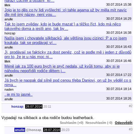
naráží Lucifer a ostatní "kr…
30.07.2014 15:38
lillek
Jojo je to děs co ty lidi vyšlechtí :o) tahle agama už by měla mít navíc
dle mě jiný název, není vou…
30.07.2014 16:29
anulle
Tak to jsem zvědav, kdo je bude mazat:) a těžko říct, kdo má něco
takového doma a jestli ano, tak by…
30.07.2014 16:38
honzap
Našla jsem i chovatele silkbacků, ale většina jsou cizinci :P a co jsem
koukala, tak se prodávají ví…
30.07.2014 16:43
anulle
Jj, prodávají se fakticky za dost peněz, což je podle mě i jeden z důvodů
pro to, že je u nás moc ni…
30.07.2014 16:46
lillek
Méně jak za 100 euro bych je pryč nedala, už kvůli tomu, aby si je
náhodou nepořídili rodiče dětem j…
30.07.2014 17:22
anulle
Já bych je naopak dal silně pod cenou třeba Daniovi, on už by věděl co s
nima...
30.07.2014 18:14
naden
..je mi to jasné..
30.07.2014 18:26
anulle
#2
honzap
,
28.07.2014
20:11
Vypadají na silkback a oba rodiče budou leatherback.
Souhlasím (+0)
Nesouhlasím (-0)
Odpovědět
#3
anulle
@
honzap
,
28.07.2014
20:23