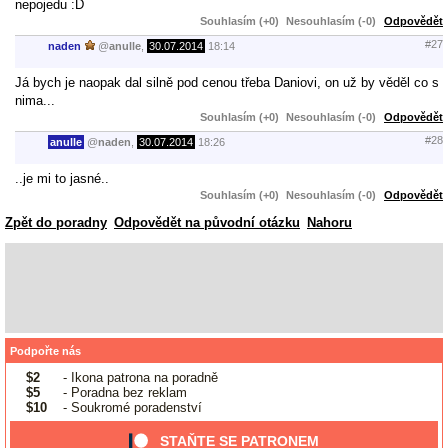
nepojedu :D
Souhlasím (+0)
Nesouhlasím (-0)
Odpovědět
#27
naden
@
anulle
,
30.07.2014
18:14
Já bych je naopak dal silně pod cenou třeba Daniovi, on už by věděl co s
nima...
Souhlasím (+0)
Nesouhlasím (-0)
Odpovědět
#28
anulle
@
naden
,
30.07.2014
18:26
..je mi to jasné..
Souhlasím (+0)
Nesouhlasím (-0)
Odpovědět
Zpět do poradny
Odpovědět na původní otázku
Nahoru
Podpořte nás
$2
- Ikona patrona na poradně
$5
- Poradna bez reklam
$10
- Soukromé poradenství
STAŇTE SE PATRONEM