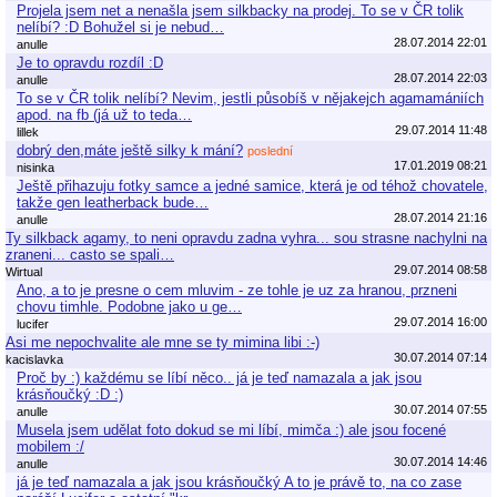
Projela jsem net a nenašla jsem silkbacky na prodej. To se v ČR tolik
nelíbí? :D Bohužel si je nebud…
28.07.2014 22:01
anulle
Je to opravdu rozdíl :D
28.07.2014 22:03
anulle
To se v ČR tolik nelíbí? Nevim, jestli působíš v nějakejch agamamániích
apod. na fb (já už to teda…
29.07.2014 11:48
lillek
dobrý den,máte ještě silky k mání?
poslední
17.01.2019 08:21
nisinka
Ještě přihazuju fotky samce a jedné samice, která je od téhož chovatele,
takže gen leatherback bude…
28.07.2014 21:16
anulle
Ty silkback agamy, to neni opravdu zadna vyhra... sou strasne nachylni na
zraneni... casto se spali…
29.07.2014 08:58
Wirtual
Ano, a to je presne o cem mluvim - ze tohle je uz za hranou, przneni
chovu timhle. Podobne jako u ge…
29.07.2014 16:00
lucifer
Asi me nepochvalite ale mne se ty mimina libi :-)
30.07.2014 07:14
kacislavka
Proč by :) každému se líbí něco.. já je teď namazala a jak jsou
krásňoučký :D :)
30.07.2014 07:55
anulle
Musela jsem udělat foto dokud se mi líbí, mimča :) ale jsou focené
mobilem :/
30.07.2014 14:46
anulle
já je teď namazala a jak jsou krásňoučký A to je právě to, na co zase