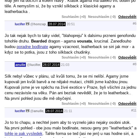
Mají jen na bocích a kolem hlavy . Klasik agama má daleko víc bodlin po
těle. A nemyslím si, že by vznikl silkback z klasické agamy a
leatherbacka .
Souhlasím (+0)
Nesouhlasím (-0)
Odpovědět
#6
lucifer
@
honzap
,
28.07.2014
20:51
Jo tak nejak bych to taky videl, "blahopreju" k dalsimu przneni genofondu
tohohle druhu.
Bearded
dragon - agama
vousata
, krucinal. Zanedlouho
budou
poradne bodlinate
agamy vzacnost, leatherback se siri jak mor - a
kdyz se to potka, jsou z toho silkback chudinky.
Souhlasím (+0)
Nesouhlasím (-0)
Odpovědět
#8
anulle
@
lucifer
,
28.07.2014
21:03
Silk nebyl vůbec v plánu, už kvůli tomu, že se mi nelíbí. Agamy jsme
kupovali jen kvůli barvě a ne nějaké mutaci, chtěli jsme každou jinou.
Kupovali jsme je ve spěchu na živé exotice v Praze, byli všichni za jednu
cenu nezávisle na věku. Pán ani beztak nevěděl, že je to leatherback..
Na první pohled jsou dle mě obyčejní.
Souhlasím (+0)
Nesouhlasím (-0)
Odpovědět
#11
lucifer
@
anulle
,
28.07.2014
21:11
Jo to to chapu, a nechtel jsem aby to vyznelo jako nejaky osobni utok.
Na prvni pohled - obe jsou malo bodlinate, nesou geny pro "leatherback" a
tohle je pak vysledek
. Tahle forma se ted (asi ne jen) u nas hodne siri, a