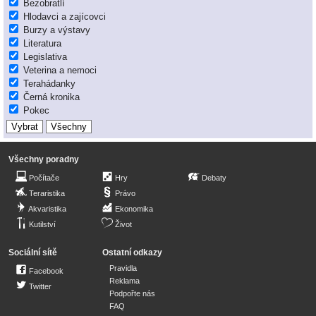
Bezobratlí
Hlodavci a zajícovci
Burzy a výstavy
Literatura
Legislativa
Veterina a nemoci
Terahádanky
Černá kronika
Pokec
Všechny poradny
Počítače
Hry
Debaty
Teraristika
Právo
Akvaristika
Ekonomika
Kutilství
Život
Sociální sítě
Ostatní odkazy
Pravidla
Facebook
Reklama
Twitter
Podpořte nás
FAQ