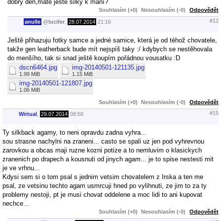
dobrý den,máte ještě silky k mání?
Souhlasím (+0)
Nesouhlasím (-0)
Odpovědět
#12
anulle
@
lucifer
,
28.07.2014
21:16
Ještě přihazuju fotky samce a jedné samice, která je od téhož chovatele,
takže gen leatherback bude mít nejspíš taky :/ kdybych se nestěhovala
do menšího, tak si snad ještě koupím pořádnou vousatku :D
dscn6464.jpg
img-20140501-121135.jpg
1.99 MiB
1.15 MiB
img-20140501-121807.jpg
1.06 MiB
Souhlasím (+0)
Nesouhlasím (-0)
Odpovědět
#15
Wirtual
,
29.07.2014
08:58
Ty silkback agamy, to neni opravdu zadna vyhra...
sou strasne nachylni na zraneni... casto se spali uz jen pod vyhrevnou
zarovkou a obcas maji ruzne kozni potize a to nemluvim o klasickych
zranenich po drapech a kousnuti od jinych agam... je to spise nestesti mit
je ve vrhnu...
Kdysi sem si o tom psal s jednim vetsim chovatelem z Irska a ten me
psal, ze vetsinu techto agam usmrcuji hned po vylihnuti, ze jim to za ty
problemy nestoji, pt je musi chovat oddelene a moc lidi to ani kupovat
nechce...
Souhlasím (+0)
Nesouhlasím (-0)
Odpovědět