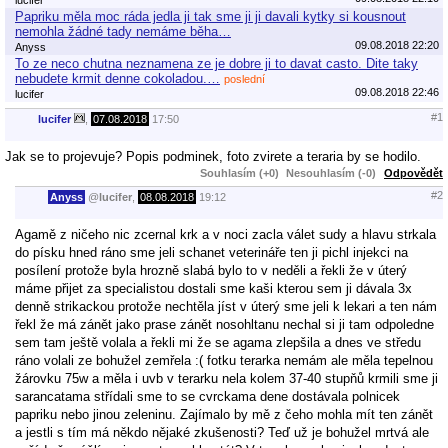
Papriku měla moc ráda jedla ji tak sme ji ji davali kytky si kousnout
nemohla žádné tady nemáme běha…
09.08.2018 22:20
Anyss
To ze neco chutna neznamena ze je dobre ji to davat casto. Dite taky
nebudete krmit denne cokoladou.…
poslední
09.08.2018 22:46
lucifer
#1
lucifer
,
07.08.2018
17:50
Jak se to projevuje? Popis podminek, foto zvirete a teraria by se hodilo.
Souhlasím (+0)
Nesouhlasím (-0)
Odpovědět
#2
Anyss
@
lucifer
,
08.08.2018
19:12
Agamě z ničeho nic zcernal krk a v noci zacla válet sudy a hlavu strkala
do písku hned ráno sme jeli schanet veterináře ten ji pichl injekci na
posílení protože byla hrozně slabá bylo to v neděli a řekli že v úterý
máme přijet za specialistou dostali sme kaši kterou sem ji dávala 3x
denně strikackou protože nechtěla jíst v úterý sme jeli k lekari a ten nám
řekl že má zánět jako prase zánět nosohltanu nechal si ji tam odpoledne
sem tam ještě volala a řekli mi že se agama zlepšila a dnes ve středu
ráno volali ze bohužel zemřela :( fotku terarka nemám ale měla tepelnou
žárovku 75w a měla i uvb v terarku nela kolem 37-40 stupňů krmili sme ji
sarancatama střídali sme to se cvrckama dene dostávala polnicek
papriku nebo jinou zeleninu. Zajímalo by mě z čeho mohla mít ten zánět
a jestli s tím má někdo nějaké zkušenosti? Teď už je bohužel mrtvá ale