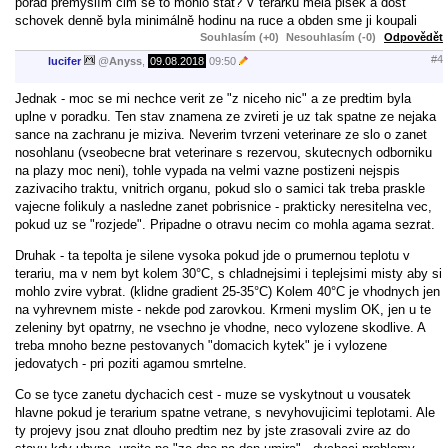
pořád přemýšlím cim se to mohlo stát? V terarku mela pisek a dost
schovek denně byla minimálně hodinu na ruce a obden sme ji koupali
Souhlasím (+0)
Nesouhlasím (-0)
Odpovědět
#4
lucifer
@
Anyss
,
09.08.2018
09:50
Jednak - moc se mi nechce verit ze "z niceho nic" a ze predtim byla
uplne v poradku. Ten stav znamena ze zvireti je uz tak spatne ze nejaka
sance na zachranu je miziva. Neverim tvrzeni veterinare ze slo o zanet
nosohlanu (vseobecne brat veterinare s rezervou, skutecnych odborniku
na plazy moc neni), tohle vypada na velmi vazne postizeni nejspis
zazivaciho traktu, vnitrich organu, pokud slo o samici tak treba praskle
vajecne folikuly a nasledne zanet pobrisnice - prakticky neresitelna vec,
pokud uz se "rozjede". Pripadne o otravu necim co mohla agama sezrat.
Druhak - ta tepolta je silene vysoka pokud jde o prumernou teplotu v
terariu, ma v nem byt kolem 30°C, s chladnejsimi i teplejsimi misty aby si
mohlo zvire vybrat. (klidne gradient 25-35°C) Kolem 40°C je vhodnych jen
na vyhrevnem miste - nekde pod zarovkou. Krmeni myslim OK, jen u te
zeleniny byt opatrny, ne vsechno je vhodne, neco vylozene skodlive. A
treba mnoho bezne pestovanych "domacich kytek" je i vylozene
jedovatych - pri poziti agamou smrtelne.
Co se tyce zanetu dychacich cest - muze se vyskytnout u vousatek
hlavne pokud je terarium spatne vetrane, s nevyhovujicimi teplotami. Ale
ty projevy jsou znat dlouho predtim nez by jste zrasovali zvire az do