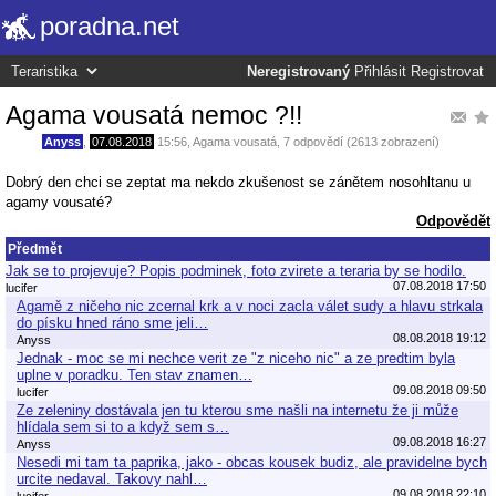
poradna.net
Neregistrovaný
Přihlásit
Registrovat
Agama vousatá nemoc ?!!
Anyss
,
07.08.2018
15:56
,
Agama vousatá
, 7 odpovědí (2613 zobrazení)
Dobrý den chci se zeptat ma nekdo zkušenost se zánětem nosohltanu u
agamy vousaté?
Odpovědět
Předmět
Jak se to projevuje? Popis podminek, foto zvirete a teraria by se hodilo.
07.08.2018 17:50
lucifer
Agamě z ničeho nic zcernal krk a v noci zacla válet sudy a hlavu strkala
do písku hned ráno sme jeli…
08.08.2018 19:12
Anyss
Jednak - moc se mi nechce verit ze "z niceho nic" a ze predtim byla
uplne v poradku. Ten stav znamen…
09.08.2018 09:50
lucifer
Ze zeleniny dostávala jen tu kterou sme našli na internetu že ji může
hlídala sem si to a když sem s…
09.08.2018 16:27
Anyss
Nesedi mi tam ta paprika, jako - obcas kousek budiz, ale pravidelne bych
urcite nedaval. Takovy nahl…
09.08.2018 22:10
lucifer