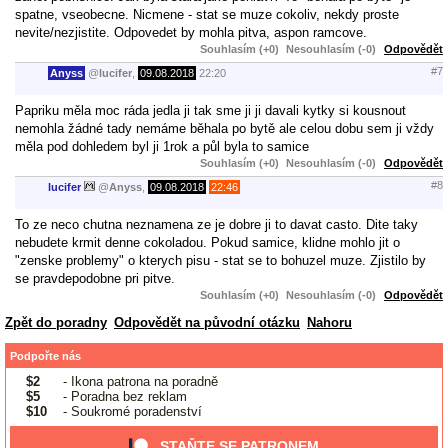
spatne, vseobecne. Nicmene - stat se muze cokoliv, nekdy proste
nevite/nezjistite. Odpovedet by mohla pitva, aspon ramcove.
Souhlasím (+0)
Nesouhlasím (-0)
Odpovědět
#7
Anyss
@
lucifer
,
09.08.2018
22:20
Papriku měla moc ráda jedla ji tak sme ji ji davali kytky si kousnout
nemohla žádné tady nemáme běhala po bytě ale celou dobu sem ji vždy
měla pod dohledem byl ji 1rok a půl byla to samice
Souhlasím (+0)
Nesouhlasím (-0)
Odpovědět
#8
lucifer
@
Anyss
,
09.08.2018
22:46
To ze neco chutna neznamena ze je dobre ji to davat casto. Dite taky
nebudete krmit denne cokoladou. Pokud samice, klidne mohlo jit o
"zenske problemy" o kterych pisu - stat se to bohuzel muze. Zjistilo by
se pravdepodobne pri pitve.
Souhlasím (+0)
Nesouhlasím (-0)
Odpovědět
Zpět do poradny
Odpovědět na původní otázku
Nahoru
Podpořte nás
$2
- Ikona patrona na poradně
$5
- Poradna bez reklam
$10
- Soukromé poradenství
STAŇTE SE PATRONEM