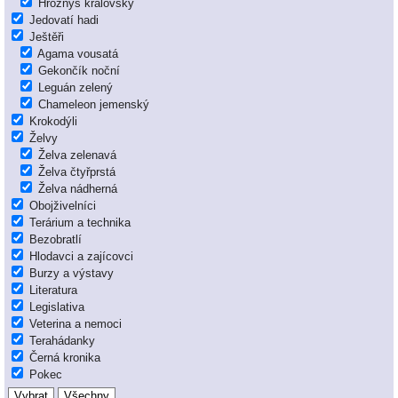
Hroznýš královský
Jedovatí hadi
Ještěři
Agama vousatá
Gekončík noční
Leguán zelený
Chameleon jemenský
Krokodýli
Želvy
Želva zelenavá
Želva čtyřprstá
Želva nádherná
Obojživelníci
Terárium a technika
Bezobratlí
Hlodavci a zajícovci
Burzy a výstavy
Literatura
Legislativa
Veterina a nemoci
Terahádanky
Černá kronika
Pokec