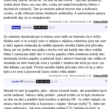
stavu kdy uhyne, urcite ne "ze dne na den umira" - dychaci problemy,
snaha drzet hlavu vys nez telo, zvuky pri nadechu/vydechu (hleny v
dychacich cestach). Tam je resenim pokud mozno ster a kultivace
vzorku, a dle citlivosti lecba vhodnymi antibiotiky. A samozrejme uprava
podminek aby se to neopakovalo.
Souhlasím (+0)
Nesouhlasím (-0)
Odpovědět
#5
Anyss
@
lucifer
,
09.08.2018
16:27
Ze zeleniny dostávala jen tu kterou sme našli na internetu že ji může
hlídala sem si to a když sem si nebyla s nějakou zeleninou jista tak sem
ji rádci agame nedavala do neděle opravdu neměla žádné jiné příznaky
hleny ani nic jiného ano jedla o trochu míň ale každý den něco snědla
třeba 2 sarancata další den 3 cvrcky papriku měla snedenou každý den
dostávala čtvrtku papriky a polnicek byla i aktivní hned jak nás viděla už
skrabala na sklo hned jak sme ji vyndali z terarka tak lezla po ruce i po
těle běhala i po bytě. Prostě neměla žádné příznaky toho že by ji něco
bylo a to sme ji pozorovali často stolici měla obden
Souhlasím (+0)
Nesouhlasím (-0)
Odpovědět
#6
lucifer
@
Anyss
,
09.08.2018
22:10
Nesedi mi tam ta paprika, jako - obcas kousek budiz, ale pravidelne bych
urcite nedaval. Takovy nahly prubeh - pokud tvrdite ze to bylo skutecne
ze dne na den a predtim byla kondice a aktivita OK - to vidim nejspis na
otravu necim (nemohla si kousnout z nejake "domaci kytky"?), nebo ten
zanet pobrisnice. Jak byla stara/jake pohlavi? To "behala po byte" je