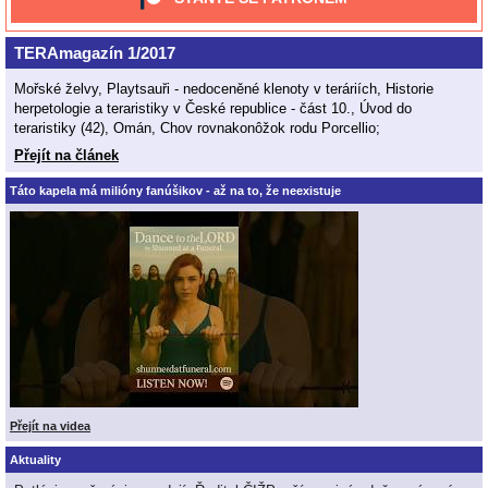
TERAmagazín 1/2017
Mořské želvy, Playtsauři - nedoceněné klenoty v teráriích, Historie
herpetologie a teraristiky v České republice - část 10., Úvod do
teraristiky (42), Omán, Chov rovnakonôžok rodu Porcellio;
Přejít na článek
Táto kapela má milióny fanúšikov - až na to, že neexistuje
Přejít na videa
Aktuality