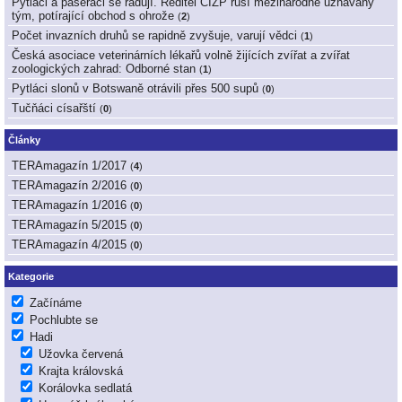
Pytláci a pašeráci se radují. Ředitel ČIŽP ruší mezinárodně uznávaný
tým, potírající obchod s ohrože
(
2
)
Počet invazních druhů se rapidně zvyšuje, varují vědci
(
1
)
Česká asociace veterinárních lékařů volně žijících zvířat a zvířat
zoologických zahrad: Odborné stan
(
1
)
Pytláci slonů v Botswaně otrávili přes 500 supů
(
0
)
Tučňáci císařští
(
0
)
Články
TERAmagazín 1/2017
(
4
)
TERAmagazín 2/2016
(
0
)
TERAmagazín 1/2016
(
0
)
TERAmagazín 5/2015
(
0
)
TERAmagazín 4/2015
(
0
)
Kategorie
Začínáme
Pochlubte se
Hadi
Užovka červená
Krajta královská
Korálovka sedlatá