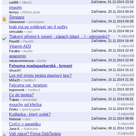
Začínáme, 01.12.2014 23:19
za489
< VilemC
importy
13 odpovědí
Začínáme, 25.11.2014 09:24
lennyy
< Afričan jinde
Šimpanz
14 odpovědí
Začínáme, 24.11.2014 09:39
Glowstone
< perenquen
krab má po svléknutí jen 4 nožky
14 odpovědí
Začínáme, 24.11.2014 08:14
simcabibi
< rast
Tlakový přístroj k rosení - zápach (plast,...) - odstranění?
4 odpovědi
Začínáme, 21.11.2014 16:44
PavelS
< PavelS
Vitamin AD3
1 odpověď
Začínáme, 20.11.2014 22:43
Fisulka
< Aurifer
agapornis
4 odpovědi
Začínáme, 19.11.2014 22:44
misasommerova
< Aurifer
Felsuma madagaskarská - krmení
0 odpovědí
Začínáme, 18.11.2014 15:12
VirusXY
Lze mít místo terária plastový box?
16 odpovědí
Začínáme, 15.11.2014 21:38
Míša15
< hadilov1
Felzuma naj. terarium
17 odpovědí
Začínáme, 15.11.2014 20:03
bojomrenk
< hadilov1
Co do terária?
7 odpovědí
Začínáme, 15.11.2014 09:22
Ťulpas
< dumerilak
mouchy od křečka
5 odpovědí
Začínáme, 13.11.2014 07:56
Dreks
< qwerty.pawii
Kudlanka - který svlek?
2 odpovědi
Začínáme, 10.11.2014 08:08
Klobouk
< rast
Cvrčci v paneláku
5 odpovědí
Začínáme, 08.11.2014 13:04
Jana K.
< Katuszka
Váš názor? Firma OsbTerária
0 odpovědí