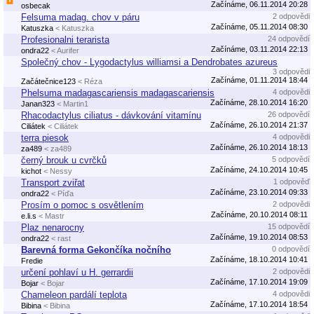
Začínáme, 06.11.2014 20:28
osbecak
Felsuma madag. chov v páru
2 odpovědi
Začínáme, 05.11.2014 08:30
Katuszka
< Katuszka
Profesionalni terarista
24 odpovědí
Začínáme, 03.11.2014 22:13
ondra22
< Aurifer
Společný chov - Lygodactylus williamsi a Dendrobates azureus
3 odpovědi
Začínáme, 01.11.2014 18:44
Začátečnice123
< Réza
Phelsuma madagascariensis madagascariensis
4 odpovědi
Začínáme, 28.10.2014 16:20
Janan323
< Martin1
Rhacodactylus ciliatus - dávkování vitamínu
26 odpovědí
Začínáme, 26.10.2014 21:37
Ciliátek
< Ciliátek
terra piesok
4 odpovědi
Začínáme, 26.10.2014 18:13
za489
< za489
černý brouk u cvrčků
5 odpovědí
Začínáme, 24.10.2014 10:45
kichot
< Nessy
Transport zviřat
1 odpověď
Začínáme, 23.10.2014 09:33
ondra22
< Píďa
Prosím o pomoc s osvětlením
2 odpovědi
Začínáme, 20.10.2014 08:11
e.li.s
< Mastr
Plaz nenarocny
15 odpovědí
Začínáme, 19.10.2014 08:53
ondra22
< rast
Barevná forma Gekončíka nočního
0 odpovědí
Začínáme, 18.10.2014 10:41
Fredie
určení pohlaví u H. gerrardii
2 odpovědi
Začínáme, 17.10.2014 19:09
Bojar
< Bojar
Chameleon pardálí teplota
4 odpovědi
Začínáme, 17.10.2014 18:54
Bibina
< Bibina