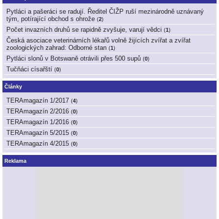
Pytláci a pašeráci se radují. Ředitel ČIŽP ruší mezinárodně uznávaný
tým, potírající obchod s ohrože
(
2
)
Počet invazních druhů se rapidně zvyšuje, varují vědci
(
1
)
Česká asociace veterinárních lékařů volně žijících zvířat a zvířat
zoologických zahrad: Odborné stan
(
1
)
Pytláci slonů v Botswaně otrávili přes 500 supů
(
0
)
Tučňáci císařští
(
0
)
Články
TERAmagazín 1/2017
(
4
)
TERAmagazín 2/2016
(
0
)
TERAmagazín 1/2016
(
0
)
TERAmagazín 5/2015
(
0
)
TERAmagazín 4/2015
(
0
)
Reklama