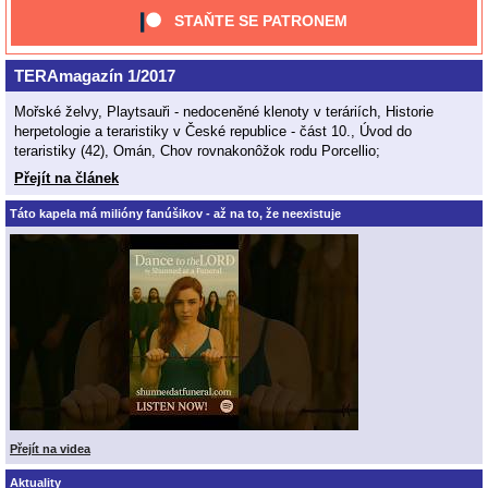
STAŇTE SE PATRONEM
TERAmagazín 1/2017
Mořské želvy, Playtsauři - nedoceněné klenoty v teráriích, Historie
herpetologie a teraristiky v České republice - část 10., Úvod do
teraristiky (42), Omán, Chov rovnakonôžok rodu Porcellio;
Přejít na článek
Táto kapela má milióny fanúšikov - až na to, že neexistuje
Přejít na videa
Aktuality