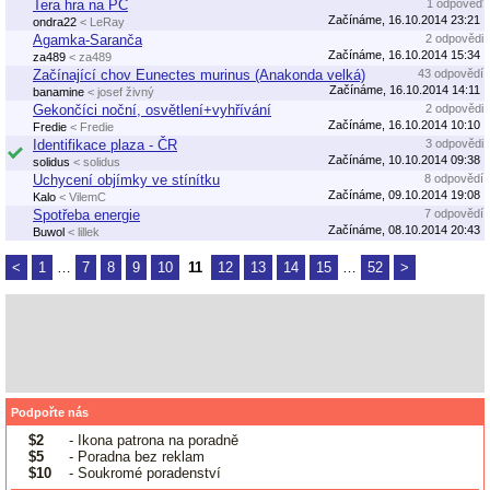
Tera hra na PC
1 odpověď
Začínáme, 16.10.2014 23:21
ondra22
< LeRay
Agamka-Saranča
2 odpovědi
Začínáme, 16.10.2014 15:34
za489
< za489
Začínající chov Eunectes murinus (Anakonda velká)
43 odpovědí
Začínáme, 16.10.2014 14:11
banamine
< josef živný
Gekončíci noční, osvětlení+vyhřívání
2 odpovědi
Začínáme, 16.10.2014 10:10
Fredie
< Fredie
Identifikace plaza - ČR
3 odpovědi
Začínáme, 10.10.2014 09:38
solidus
< solidus
Uchycení objímky ve stínítku
8 odpovědí
Začínáme, 09.10.2014 19:08
Kalo
< VilemC
Spotřeba energie
7 odpovědí
Začínáme, 08.10.2014 20:43
Buwol
< lillek
<
1
…
7
8
9
10
11
12
13
14
15
…
52
>
Podpořte nás
$2
- Ikona patrona na poradně
$5
- Poradna bez reklam
$10
- Soukromé poradenství