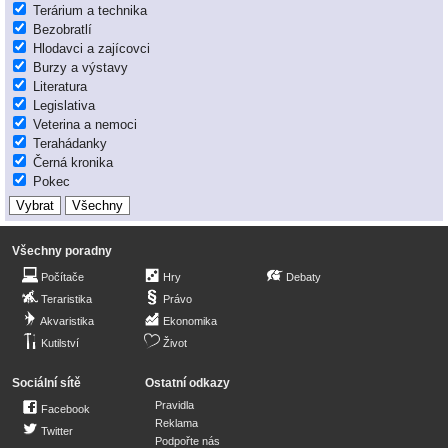
Terárium a technika
Bezobratlí
Hlodavci a zajícovci
Burzy a výstavy
Literatura
Legislativa
Veterina a nemoci
Terahádanky
Černá kronika
Pokec
Všechny poradny
Počítače
Hry
Debaty
Teraristika
Právo
Akvaristika
Ekonomika
Kutilství
Život
Sociální sítě
Ostatní odkazy
Pravidla
Facebook
Reklama
Twitter
Podpořte nás