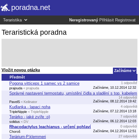
poradna.net
Neregistrovaný
Přihlásit
Registrovat
Teraristická poradna
Vložit novou otázku
Předmět
Pogona vitticeps 1 samec vs 2 samice
1 odpověď
Začínáme, 10.12.2014 12:32
prajouda
< prajouda
Správné nastavení termostatu, umístění čidla a sladění s top. kabelem
14 odpovědí
Začínáme, 08.12.2014 19:42
PavelS
< Keilinator
Kudlanka - lapaci noha
4 odpovědi
Začínáme, 07.12.2014 13:18
TripleNipple
< TripleNipple
Terárko - jaké zvíře :o)
7 odpovědí
Začínáme, 06.12.2014 12:03
solidus
< DV
Rhacodactylus leachianus - určení pohlaví
0 odpovědí
Začínáme, 04.12.2014 12:51
Choroš
Terárium-P.klemmeri
27 odpovědí