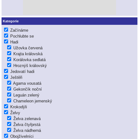
Kategorie
Začínáme
Pochlubte se
Hadi
Užovka červená
Krajta královská
Korálovka sedlatá
Hroznýš královský
Jedovatí hadi
Ještěři
Agama vousatá
Gekončík noční
Leguán zelený
Chameleon jemenský
Krokodýli
Želvy
Želva zelenavá
Želva čtyřprstá
Želva nádherná
Obojživelníci