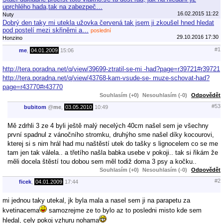
uprchlého hada,tak na zabezpeč…
16.02.2015 11:22
Nuty
Dobrý den taky mi utekla užovka červená tak jsem ji zkoušel hned hledat
pod postelí mezi skřiněmi a…
poslední
29.10.2016 17:30
Honzino
#1
me
,
04.01.2009
15:06
http://tera.poradna.net/q/view/39699-ztratil-se-mi -had?page=r39721#r39721
http://tera.poradna.net/q/view/43768-kam-vsude-se- muze-schovat-had?
page=r43770#r43770
Souhlasím (+0)
Nesouhlasím (-0)
Odpovědět
#53
bubitom
@
me
,
03.05.2010
10:49
Mě zdrhli 3 ze 4 byli ještě malý necelých 40cm našel sem je všechny
první spadnul z vánočního stromku, druhýho sme našel díky kocourovi,
kterej si s nim hrál had mu naštěstí utek do tašky s lignocelem co se me
tam jen tak válela.. a třetího našla babka usebe v pokoji.. tak si řikám že
měli docela štěstí tou dobou sem měl todiž doma 3 psy a kočku..
Souhlasím (+0)
Nesouhlasím (-0)
Odpovědět
#2
ficek
,
04.01.2009
17:44
mi jednou taky utekal, jk byla mala a nasel sem ji na parapetu za
kvetinacema
samozrejme ze to bylo az to posledni misto kde sem
hledal, cely pokoj vzhuru nohama