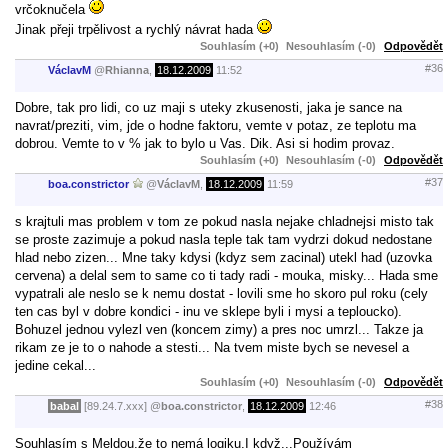
vrčoknučela
Jinak přeji trpělivost a rychlý návrat hada
Souhlasím (+0)
Nesouhlasím (-0)
Odpovědět
#36
VáclavM
@
Rhianna
,
18.12.2009
11:52
Dobre, tak pro lidi, co uz maji s uteky zkusenosti, jaka je sance na
navrat/preziti, vim, jde o hodne faktoru, vemte v potaz, ze teplotu ma
dobrou. Vemte to v % jak to bylo u Vas. Dik. Asi si hodim provaz.
Souhlasím (+0)
Nesouhlasím (-0)
Odpovědět
#37
boa.constrictor
@
VáclavM
,
18.12.2009
11:59
s krajtuli mas problem v tom ze pokud nasla nejake chladnejsi misto tak
se proste zazimuje a pokud nasla teple tak tam vydrzi dokud nedostane
hlad nebo zizen... Mne taky kdysi (kdyz sem zacinal) utekl had (uzovka
cervena) a delal sem to same co ti tady radi - mouka, misky... Hada sme
vypatrali ale neslo se k nemu dostat - lovili sme ho skoro pul roku (cely
ten cas byl v dobre kondici - inu ve sklepe byli i mysi a teploucko).
Bohuzel jednou vylezl ven (koncem zimy) a pres noc umrzl... Takze ja
rikam ze je to o nahode a stesti... Na tvem miste bych se nevesel a
jedine cekal...
Souhlasím (+0)
Nesouhlasím (-0)
Odpovědět
#38
babal
[89.24.7.xxx]
@
boa.constrictor
,
18.12.2009
12:46
Souhlasím s Meldou,že to nemá logiku.I když...Používám