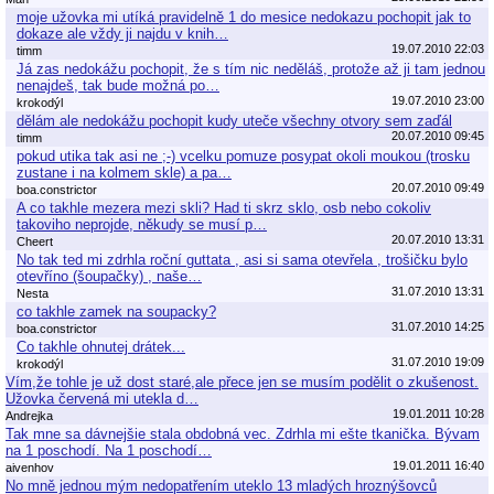
moje užovka mi utíká pravidelně 1 do mesice nedokazu pochopit jak to
dokaze ale vždy ji najdu v knih…
19.07.2010 22:03
timm
Já zas nedokážu pochopit, že s tím nic neděláš, protože až ji tam jednou
nenajdeš, tak bude možná po…
19.07.2010 23:00
krokodýl
dělám ale nedokážu pochopit kudy uteče všechny otvory sem zaďál
20.07.2010 09:45
timm
pokud utika tak asi ne ;-) vcelku pomuze posypat okoli moukou (trosku
zustane i na kolmem skle) a pa…
20.07.2010 09:49
boa.constrictor
A co takhle mezera mezi skli? Had ti skrz sklo, osb nebo cokoliv
takoviho neprojde, někudy se musí p…
20.07.2010 13:31
Cheert
No tak ted mi zdrhla roční guttata , asi si sama otevřela , trošičku bylo
otevříno (šoupačky) , naše…
31.07.2010 13:31
Nesta
co takhle zamek na soupacky?
31.07.2010 14:25
boa.constrictor
Co takhle ohnutej drátek...
31.07.2010 19:09
krokodýl
Vím,že tohle je už dost staré,ale přece jen se musím podělit o zkušenost.
Užovka červená mi utekla d…
19.01.2011 10:28
Andrejka
Tak mne sa dávnejšie stala obdobná vec. Zdrhla mi ešte tkanička. Bývam
na 1 poschodí. Na 1 poschodí…
19.01.2011 16:40
aivenhov
No mně jednou mým nedopatřením uteklo 13 mladých hroznýšovců