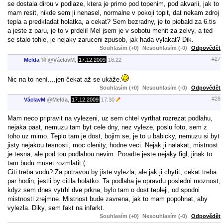
se dostala dirou v podlaze, ktera je primo pod topenim, pod akvarii, jak to
mam resit, nikde sem ji nenasel, normalne v pokoji topit, dat nekam zdroj
tepla a predkladat holatka, a cekat? Sem bezradny, je to piebald za 6.tis
a jeste z paru, je to v prdeli! Mel jsem je v sobotu menit za zelvy, a ted
se stalo tohle, je nejaky zaruceni zpusob, jak hada vylakat? Dik.
Souhlasím (+0)
Nesouhlasím (-0)
Odpovědět
#27
Melda
@
VáclavM
,
17.12.2009
16:22
Nic na to není....jen čekat až se ukáže.
Souhlasím (+0)
Nesouhlasím (-0)
Odpovědět
#28
VáclavM
@
Melda
,
17.12.2009
17:30
Mam neco pripravit na vylezeni, uz sem chtel vyrthat rozrezat podlahu,
nejaka past, nemuzu tam byt cele dny, nez vyleze, poslu foto, sem z
toho uz mimo. Teplo tam je dost, bojim se, je to u babicky, nemuzu si byt
jisty nejakou tesnosti, moc clenity, hodne veci. Nejak ji nalakat, mistnost
je tesna, ale pod tou podlahou nevim. Poradte jeste nejaky figl, jinak to
tam budu muset rozmlatit:(
Citi treba vodu? Za potravou by jiste vylezla, ale jak ji chytit, cekat treba
par hodin, jestli by citila holatko. Ta podlaha je opravdu posledni moznost,
kdyz sem dnes vytrhl dve prkna, bylo tam o dost tepleji, od spodni
mistnosti zrejmne. Mistnost bude zavrena, jak to mam popohnat, aby
vylezla. Diky, sem fakt na infarkt.
Souhlasím (+0)
Nesouhlasím (-0)
Odpovědět