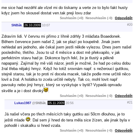
me sice had nezdrhl ale vlzel mi do tiskarny a verte ze to bylo fakt husty
kdyz jsem ho skousel dostat ven.tak preji lovu zdar
Souhlasím (+0)
Nesouhlasím (-0)
Odpovědět
#20
SNBák
,
26.10.2009
10:07
Zdravím lidi. V červnu mi přímo z líhně zdrhly 3 mláďata Boaedonek.
Během července jsem našel 2, jak se plazí po koupelně. Jinak jsem
nehledal ani jednoho, ale čekal jsem jestli někde vylezou. Dnes jsem našel
posledního, třetího. Jsou to už 4 měsíce a dost mě překvapilo, v jak
perfektním stavu had je. Dokonce bych řekl, že je tlustý a pěkně
napapaný. Zajímal by mě váš názor, jestli je možné, že had po celou dobu
žral třeba nějaký hmyz. Když ho totiž srovnám např. s nežeroucí guttkou,
stejně starou, tak je to proti ní docela macek, takže podle mne určitě něco
lovil a žral. A holátka to zcela určitě nebyly. Tak co, mohl lovit např
pavouky nebo jiný hmyz, který se vyskytuje v bytě? Vypadá oprvadu
skvěle a je i dost divoký
.
Souhlasím (+0)
Nesouhlasím (-0)
Odpovědět
#21
Lukas1987
@
SNBák
,
05.11.2009
20:56
Já našel včera po třech měsících taky guttku asi 50cm dlouhou, je to
ještě mlade
. Dal sem jí hned do tera měla sice žízen, ale jinak byla v
pohodě i skakalku si hned vzala.
Souhlasím (+0)
Nesouhlasím (-0)
Odpovědět