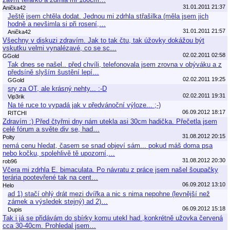
31.01.2011 21:37
Anička42
Ještě jsem chtěla dodat. Jednou mi zdrhla střašilka (měla jsem jich
hodně a nevšimla si při rosení,…
31.01.2011 21:57
Anička42
Všechny v diskuzi zdravím. Jak to tak čtu, tak úžovky dokážou být
vskutku velmi vynalézavé, co se sc…
02.02.2011 02:58
GGold
Tak dnes se našel.. před chvíli, telefonovala jsem zrovna v obýváku a z
předsíně slyším šustění lepí…
02.02.2011 19:25
GGold
sry za OT, ale krásný nehty... :-D
02.02.2011 19:31
Vip3rik
Na té ruce to vypadá jak v předvánoční výloze... ;-)
06.09.2012 18:17
RITCHI
Zdravím :) Před čtyřmi dny nám utekla asi 30cm hadička. Přečetla jsem
celé fórum a světe div se, had…
31.08.2012 20:15
Polty
nemá cenu hledat, časem se snad objeví sám... pokud máš doma psa
nebo kočku, spolehlivě tě upozorní,…
31.08.2012 20:30
rob96
Včera mi zdrhla E. bimaculata. Po návratu z práce jsem našel šoupačky
terária pootevřené tak na cent…
06.09.2012 13:10
Helo
ad 1) stačí ohlý drát mezi dvířka a nic s nima nepohne (levnější než
zámek a výsledek stejný) ad 2)…
06.09.2012 15:18
Dupis
Tak i já se přidávám do sbírky komu utekl had ,konkrétně užovka červená
cca 30-40cm. Prohledal jsem…