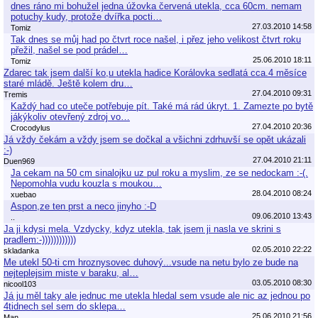
dnes ráno mi bohužel jedna úžovka červená utekla, cca 60cm. nemam
potuchy kudy, protože dvířka pocti…
27.03.2010 14:58
Tomiz
Tak dnes se můj had po čtvrt roce našel, i přez jeho velikost čtvrt roku
přežil, našel se pod prádel…
25.06.2010 18:11
Tomiz
Zdarec tak jsem další ko,u utekla hadice Korálovka sedlatá cca.4 měsíce
staré mládě. Ještě kolem dru…
27.04.2010 09:31
Tremis
Každý had co uteče potřebuje pít. Také má rád úkryt. 1. Zamezte po bytě
jákýkoliv otevřený zdroj vo…
27.04.2010 20:36
Crocodylus
Já vždy čekám a vždy jsem se dočkal a všichni zdrhuvší se opět ukázali
:-)
27.04.2010 21:11
Duen969
Ja cekam na 50 cm sinalojku uz pul roku a myslim, ze se nedockam :-(.
Nepomohla vudu kouzla s moukou…
28.04.2010 08:24
xuebao
Aspon,ze ten prst a neco jinyho :-D
09.06.2010 13:43
..
Ja ji kdysi mela. Vzdycky, kdyz utekla, tak jsem ji nasla ve skrini s
pradlem:-))))))))))))
02.05.2010 22:22
skladanka
Me utekl 50-ti cm hroznysovec duhový...vsude na netu bylo ze bude na
nejteplejsim miste v baraku, al…
03.05.2010 08:30
nicool103
Já ju měl taky ale jednuc me utekla hledal sem vsude ale nic az jednou po
4tidnech sel sem do sklepa…
25.06.2010 21:56
Man