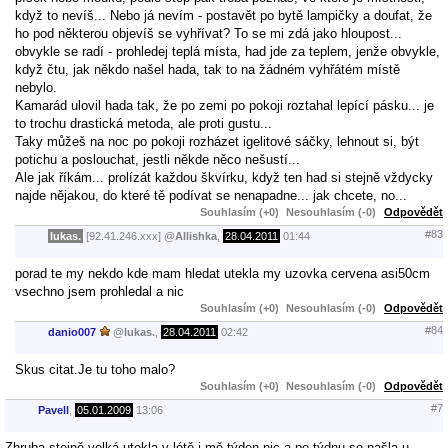
když to nevíš... Nebo já nevím - postavět po bytě lampičky a doufat, že
ho pod některou objevíš se vyhřívat? To se mi zdá jako hloupost...
obvykle se radí - prohledej teplá místa, had jde za teplem, jenže obvykle,
když čtu, jak někdo našel hada, tak to na žádném vyhřátém místě
nebylo.
Kamarád ulovil hada tak, že po zemi po pokoji roztahal lepící pásku... je
to trochu drastická metoda, ale proti gustu...
Taky můžeš na noc po pokoji rozházet igelitové sáčky, lehnout si, být
potichu a poslouchat, jestli někde něco nešustí...
Ale jak říkám... prolízát každou škvírku, když ten had si stejně vždycky
najde nějakou, do které tě podívat se nenapadne... jak chcete, no...
Souhlasím (+0)
Nesouhlasím (-0)
Odpovědět
#83
lukas.
[92.41.246.xxx]
@
Allishka
,
28.04.2011
01:44
porad te my nekdo kde mam hledat utekla my uzovka cervena asi50cm
vsechno jsem prohledal a nic
Souhlasím (+0)
Nesouhlasím (-0)
Odpovědět
#84
danio007
@
lukas.
,
28.04.2011
02:42
Skus citat.Je tu toho malo?
Souhlasím (+0)
Nesouhlasím (-0)
Odpovědět
#7
Pavell
,
05.01.2009
13:06
Zhruba stejně velká utekla v létě i mě,týden nic a po týdnu se našla u