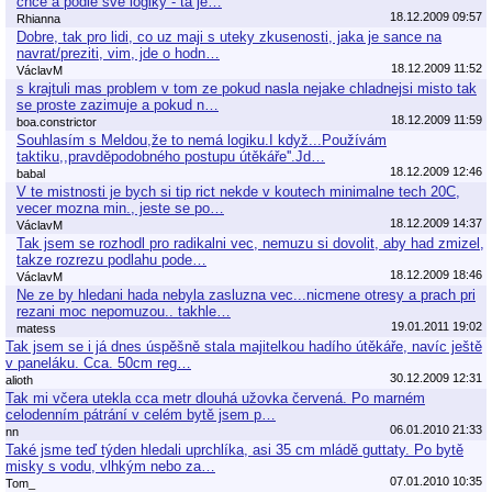
chce a podle své logiky - ta je…
18.12.2009 09:57
Rhianna
Dobre, tak pro lidi, co uz maji s uteky zkusenosti, jaka je sance na
navrat/preziti, vim, jde o hodn…
18.12.2009 11:52
VáclavM
s krajtuli mas problem v tom ze pokud nasla nejake chladnejsi misto tak
se proste zazimuje a pokud n…
18.12.2009 11:59
boa.constrictor
Souhlasím s Meldou,že to nemá logiku.I když...Používám
taktiku,,pravděpodobného postupu útěkáře''.Jd…
18.12.2009 12:46
babal
V te mistnosti je bych si tip rict nekde v koutech minimalne tech 20C,
vecer mozna min., jeste se po…
18.12.2009 14:37
VáclavM
Tak jsem se rozhodl pro radikalni vec, nemuzu si dovolit, aby had zmizel,
takze rozrezu podlahu pode…
18.12.2009 18:46
VáclavM
Ne ze by hledani hada nebyla zasluzna vec...nicmene otresy a prach pri
rezani moc nepomuzou.. takhle…
19.01.2011 19:02
matess
Tak jsem se i já dnes úspěšně stala majitelkou hadího útěkáře, navíc ještě
v paneláku. Cca. 50cm reg…
30.12.2009 12:31
alioth
Tak mi včera utekla cca metr dlouhá užovka červená. Po marném
celodenním pátrání v celém bytě jsem p…
06.01.2010 21:33
nn
Také jsme teď týden hledali uprchlíka, asi 35 cm mládě guttaty. Po bytě
misky s vodu, vlhkým nebo za…
07.01.2010 10:35
Tom_