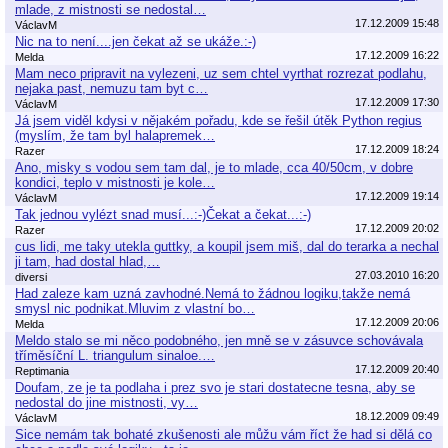
mlade, z mistnosti se nedostal…
17.12.2009 15:48
VáclavM
Nic na to není....jen čekat až se ukáže.:-)
17.12.2009 16:22
Melda
Mam neco pripravit na vylezeni, uz sem chtel vyrthat rozrezat podlahu,
nejaka past, nemuzu tam byt c…
17.12.2009 17:30
VáclavM
Já jsem viděl kdysi v nějakém pořadu, kde se řešil útěk Python regius
(myslím, že tam byl halapremek…
17.12.2009 18:24
Razer
Ano, misky s vodou sem tam dal, je to mlade, cca 40/50cm, v dobre
kondici, teplo v mistnosti je kole…
17.12.2009 19:14
VáclavM
Tak jednou vylézt snad musí...:-)Čekat a čekat...:-)
17.12.2009 20:02
Razer
cus lidi, me taky utekla guttky, a koupil jsem miš, dal do terarka a nechal
ji tam, had dostal hlad,…
27.03.2010 16:20
diversi
Had zaleze kam uzná zavhodné.Nemá to žádnou logiku,takže nemá
smysl nic podnikat.Mluvim z vlastní bo…
17.12.2009 20:06
Melda
Meldo stalo se mi něco podobného, jen mně se v zásuvce schovávala
tříměsíční L. triangulum sinaloe.…
17.12.2009 20:40
Reptimania
Doufam, ze je ta podlaha i prez svo je stari dostatecne tesna, aby se
nedostal do jine mistnosti, vy…
18.12.2009 09:49
VáclavM
Sice nemám tak bohaté zkušenosti ale můžu vám říct že had si dělá co