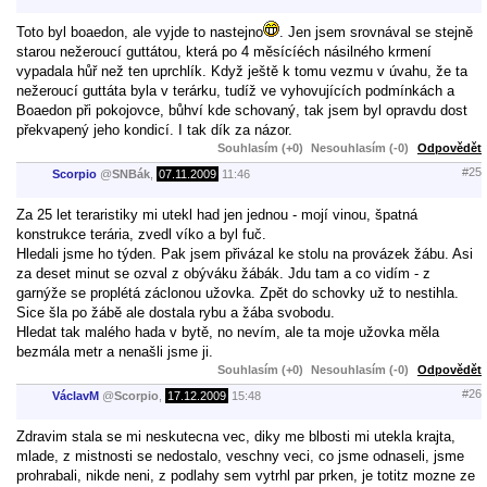
Toto byl boaedon, ale vyjde to nastejno
. Jen jsem srovnával se stejně
starou nežeroucí guttátou, která po 4 měsícíéch násilného krmení
vypadala hůř než ten uprchlík. Když ještě k tomu vezmu v úvahu, že ta
nežeroucí guttáta byla v terárku, tudíž ve vyhovujících podmínkách a
Boaedon při pokojovce, bůhví kde schovaný, tak jsem byl opravdu dost
překvapený jeho kondicí. I tak dík za názor.
Souhlasím (+0)
Nesouhlasím (-0)
Odpovědět
#25
Scorpio
@
SNBák
,
07.11.2009
11:46
Za 25 let teraristiky mi utekl had jen jednou - mojí vinou, špatná
konstrukce terária, zvedl víko a byl fuč.
Hledali jsme ho týden. Pak jsem přivázal ke stolu na provázek žábu. Asi
za deset minut se ozval z obýváku žábák. Jdu tam a co vidím - z
garnýže se proplétá záclonou užovka. Zpět do schovky už to nestihla.
Sice šla po žábě ale dostala rybu a žába svobodu.
Hledat tak malého hada v bytě, no nevím, ale ta moje užovka měla
bezmála metr a nenašli jsme ji.
Souhlasím (+0)
Nesouhlasím (-0)
Odpovědět
#26
VáclavM
@
Scorpio
,
17.12.2009
15:48
Zdravim stala se mi neskutecna vec, diky me blbosti mi utekla krajta,
mlade, z mistnosti se nedostalo, veschny veci, co jsme odnaseli, jsme
prohrabali, nikde neni, z podlahy sem vytrhl par prken, je totitz mozne ze