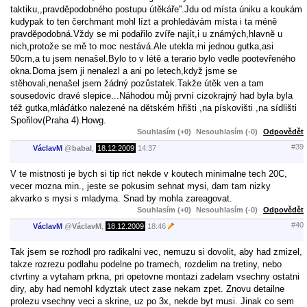
taktiku,,pravděpodobného postupu útěkáře''.Jdu od místa úniku a koukám
kudypak to ten čerchmant mohl lízt a prohledávám místa i ta méně
pravděpodobná.Vždy se mi podařilo zvíře najít,i u známých,hlavně u
nich,protože se mě to moc nestává.Ale utekla mi jednou gutka,asi
50cm,a tu jsem nenašel.Bylo to v létě a terario bylo vedle pootevřeného
okna.Doma jsem ji nenalezl a ani po letech,když jsme se
stěhovali,nenašel jsem žádný pozůstatek.Takže útěk ven a tam
sousedovic dravé slepice...Náhodou můj první cizokrajný had byla byla
též gutka,mláďátko nalezené na dětském hřišti ,na pískovišti ,na sídlišti
Spořilov(Praha 4).Howg.
Souhlasím (+0)
Nesouhlasím (-0)
Odpovědět
#39
VáclavM
@
babal
,
18.12.2009
14:37
V te mistnosti je bych si tip rict nekde v koutech minimalne tech 20C,
vecer mozna min., jeste se pokusim sehnat mysi, dam tam nizky
akvarko s mysi s mladyma. Snad by mohla zareagovat.
Souhlasím (+0)
Nesouhlasím (-0)
Odpovědět
#40
VáclavM
@
VáclavM
,
18.12.2009
18:46
Tak jsem se rozhodl pro radikalni vec, nemuzu si dovolit, aby had zmizel,
takze rozrezu podlahu podelne po tramech, rozdelim na tretiny, nebo
ctvrtiny a vytaham prkna, pri opetovne montazi zadelam vsechny ostatni
diry, aby had nemohl kdyztak utect zase nekam zpet. Znovu detailne
prolezu vsechny veci a skrine, uz po 3x, nekde byt musi. Jinak co sem