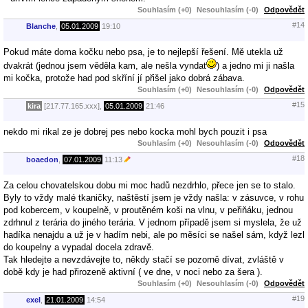
Souhlasím (+0)
Nesouhlasím (-0)
Odpovědět
#14
Blanche
,
05.01.2009
19:10
Pokud máte doma kočku nebo psa, je to nejlepší řešení. Mě utekla už
dvakrát (jednou jsem věděla kam, ale nešla vyndat
) a jedno mi ji našla
mi kočka, protože had pod skříní jí přišel jako dobrá zábava.
Souhlasím (+0)
Nesouhlasím (-0)
Odpovědět
#15
kira
[217.77.165.xxx],
05.01.2009
21:46
nekdo mi rikal ze je dobrej pes nebo kocka mohl bych pouzit i psa
Souhlasím (+0)
Nesouhlasím (-0)
Odpovědět
#18
boaedon
,
07.01.2009
11:13
Za celou chovatelskou dobu mi moc hadů nezdrhlo, přece jen se to stalo.
Byly to vždy malé tkaničky, naštěstí jsem je vždy našla: v zásuvce, v rohu
pod kobercem, v koupelně, v proutěném koši na vlnu, v peřiňáku, jednou
zdrhnul z terária do jiného terária. V jednom případě jsem si myslela, že už
hadíka nenajdu a už je v hadím nebi, ale po měsíci se našel sám, když lezl
do koupelny a vypadal docela zdravě.
Tak hledejte a nevzdávejte to, někdy stačí se pozorně dívat, zvláště v
době kdy je had přirozeně aktivní ( ve dne, v noci nebo za šera ).
Souhlasím (+0)
Nesouhlasím (-0)
Odpovědět
#19
exel
,
21.01.2009
14:54