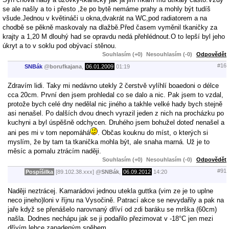
se ale našly a to i přesto ,že po bytě nemáme prahy a mohly být tudíš
všude.Jednou v květináči u okna,dvakrát na WC,pod radiatorem a na
chodbě se pěkně maskovaly na dlažbě.Před časem vyměnil tkaničky za
krajty a 1,20 M dlouhý had se opravdu nedá přehlédnout.O to lepší byl jeho
úkryt a to v soklu pod obývací stěnou.
Souhlasím (+0)
Nesouhlasím (-0)
Odpovědět
#16
SNBák
@
borufkajana
,
06.01.2009
01:19
Zdravím lidi. Taky mi nedávno utekly 2 čerstvě vylíhlí boaedoni o délce
cca 20cm. První den jsem prohledal co se dalo a nic. Pak jsem to vzdal,
protože bych celé dny nedělal nic jiného a takhle velké hady bych stejně
asi nenašel. Po dalších dvou dnech vyrazil jeden z nich na procházku po
kuchyni a byl úspěšně odchycen. Druhého jsem bohužel doteď nenašel a
ani pes mi v tom nepomáhá
. Občas kouknu do míst, o kterých si
myslím, že by tam ta tkanička mohla být, ale snaha marná. Už je to
měsíc a pomalu ztrácím naději.
Souhlasím (+0)
Nesouhlasím (-0)
Odpovědět
#91
Pospíšilka
[89.102.38.xxx]
@
SNBák
,
06.09.2012
14:20
Naději neztrácej. Kamarádovi jednou utekla guttka (vim ze je to uplne
neco jineho)loni v říjnu na Vysočině. Patrací akce se nevydařily a pak na
jaře když se přenášelo narovnaný dříví od zdi baráku se mrška (60cm)
našla. Dodnes nechápu jak se ji podařilo přezimovat v -18°C jen mezi
dřívím lehce zapadeným sněhem.