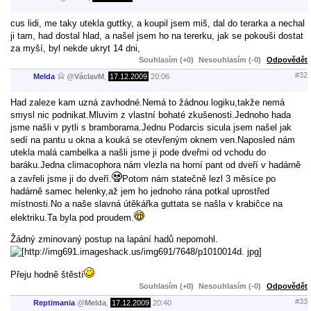
cus lidi, me taky utekla guttky, a koupil jsem miš, dal do terarka a nechal
ji tam, had dostal hlad, a našel jsem ho na tererku, jak se pokouši dostat
za myší, byl nekde ukryt 14 dni,
Souhlasím (+0)
Nesouhlasím (-0)
Odpovědět
#32
Melda
@
VáclavM
,
17.12.2009
20:06
Had zaleze kam uzná zavhodné.Nemá to žádnou logiku,takže nemá
smysl nic podnikat.Mluvim z vlastní bohaté zkušenosti.Jednoho hada
jsme našli v pytli s bramborama.Jednu Podarcis sicula jsem našel jak
sedí na pantu u okna a kouká se otevřeným oknem ven.Naposled nám
utekla malá cambelka a našli jsme ji pode dveřmi od vchodu do
baráku.Jedna climacophora nám vlezla na horní pant od dveří v hadárně
a zavřeli jsme ji do dveří.
Potom nám statečně lezl 3 měsíce po
hadárně samec helenky,až jem ho jednoho rána potkal uprostřed
místnosti.No a naše slavná útěkářka guttata se našla v krabičce na
elektriku.Ta byla pod proudem.
Žádný zminovaný postup na lapání hadů nepomohl.
Přeju hodně štěstí
Souhlasím (+0)
Nesouhlasím (-0)
Odpovědět
#33
Reptimania
@
Melda
,
17.12.2009
20:40