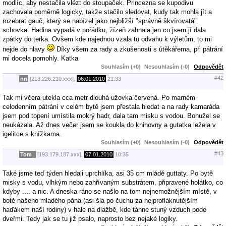
modlíc, aby nestačila vlézt do stoupaček. Princezna se kupodivu
zachovala poměrně logicky, takže stačilo sledovat, kudy tak mohla jít a
rozebrat gauč, který se nabízel jako nejbližší "správně škvírovatá"
schovka. Hadina vypadá v pořádku, žízeň zahnala jen co jsem jí dala
zpátky do terka. Ovšem kde najednou vzala tu odvahu k výletům, to mi
nejde do hlavy
Díky všem za rady a zkušenosti s útěkářema, při pátrání
mi docela pomohly. Katka
Souhlasím (+0)
Nesouhlasím (-0)
Odpovědět
#42
nn
[213.226.210.xxx],
06.01.2010
21:33
Tak mi včera utekla cca metr dlouhá užovka červená. Po marném
celodenním pátrání v celém bytě jsem přestala hledat a na rady kamaráda
jsem pod topení umístila mokrý hadr, dala tam misku s vodou. Bohužel se
neukázala. Až dnes večer jsem se koukla do knihovny a gutatka ležela v
igelitce s knížkama.
Souhlasím (+0)
Nesouhlasím (-0)
Odpovědět
#43
Tom_
[193.179.187.xxx],
07.01.2010
10:35
Také jsme teď týden hledali uprchlíka, asi 35 cm mládě guttaty. Po bytě
misky s vodu, vlhkým nebo zahřívaným substrátem, připravené holátko, co
kdyby .... a nic. A dneska ráno se našlo na tom nejnemožnějším místě, v
botě našeho mladého pána (asi šla po čuchu za nejprofláknutějším
haďákem naší rodiny) v hale na dlažbě, kde táhne stuný vzduch pode
dveřmi. Tedy jak se tu již psalo, naprosto bez nejaké logiky.