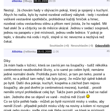
#5
ellienka
@
Bugy
,
05.01.2009
09:09
Nestojí.. Já chovám hady v obývacím pokoji, který je spojený s kuchyní.
Abych ho našla, bylo by nutné rozebrat veškerý nábytek - tedy i rozebrat
veškeré vestavěné spotřebiče, prohlédnout každý hrníček a hrnec,
rozebrat celou vestavěnou stěnu a přitom není jistota, že ho najdeš. Mě
had utekl 3x a vždycky se do měsíce ukázal. Jednou v sedací soupravě,
jednou na parapetu v jiné místnosti, jednou vedle lednice. V pokoji je
teplo, v dosahu má vodu i myši, stejně si nic nevezme a nezbývá než
čekat.
Souhlasím (+0)
Nesouhlasím (-0)
Odpovědět
#6
Allishka
@
ellienka
,
05.01.2009
11:06
Díky.
Já mám hada v ložnici, která se zavírá jen na šoupačky - tudíž několika
centimetrové neutěsnitelné škviry, a to samé po celém bytě, nemáme
jediné normální dveře. Prohlídla jsem ložnici, je tam jen terko, postel a
skříň, no a jelikož tam nebyl, tak bylo jasný, že může být úplně kdekoli
po bytě. Další dva pokoje, kuchyň, koupelna a záchod (tam nejsou
šoupačky, ale pod dveřmi je centimetrová mezera), kumbál... prostě
nemělo smysl prohledávat celej byt. Takže jsem počkala a had se našel
sám. Jednoho dne se objevil ve vaně - možná měl žízeň
Co se týče potřeb hada - můžeš po bytě rozmístit misky s vodou, aby
neměl žízeň - případně položit misku vždy na noviny a kolem ní rozsypat
písek nebo mouku, podle stop pak třeba poznáš, ve které je místnosti,