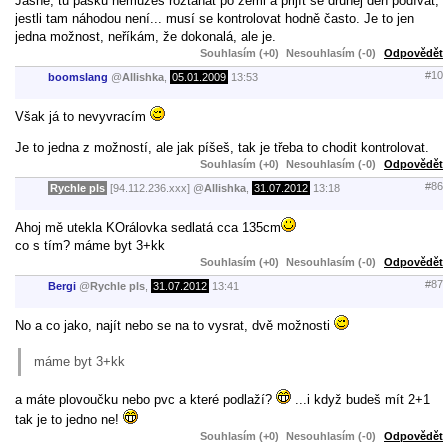
Jasně, tu pásku nemůžeš roztahat po zemi a přijít se druhej den podívat,
jestli tam náhodou není... musí se kontrolovat hodně často. Je to jen
jedna možnost, neříkám, že dokonalá, ale je.
Souhlasím (+0)
Nesouhlasím (-0)
Odpovědět
#10
boomslang
@
Allishka
,
05.01.2009
13:53
Však já to nevyvracím
Je to jedna z možností, ale jak píšeš, tak je třeba to chodit kontrolovat.
Souhlasím (+0)
Nesouhlasím (-0)
Odpovědět
#86
Rychle pls
[94.112.236.xxx]
@
Allishka
,
31.07.2012
13:18
Ahoj mě utekla KOrálovka sedlatá cca 135cm
co s tím? máme byt 3+kk
Souhlasím (+0)
Nesouhlasím (-0)
Odpovědět
#87
Bergi
@
Rychle pls
,
31.07.2012
13:41
No a co jako, najít nebo se na to vysrat, dvě možnosti
máme byt 3+kk
a máte plovoučku nebo pvc a které podlaží?
...i když budeš mít 2+1
tak je to jedno ne!
Souhlasím (+0)
Nesouhlasím (-0)
Odpovědět