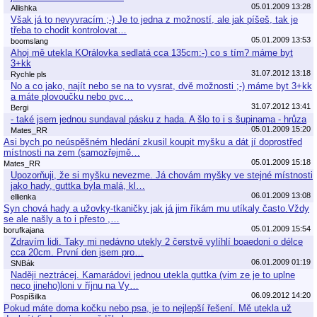
05.01.2009 13:28
Allishka
Však já to nevyvracím ;-) Je to jedna z možností, ale jak píšeš, tak je
třeba to chodit kontrolovat…
05.01.2009 13:53
boomslang
Ahoj mě utekla KOrálovka sedlatá cca 135cm:-) co s tím? máme byt
3+kk
31.07.2012 13:18
Rychle pls
No a co jako, najít nebo se na to vysrat, dvě možnosti ;-) máme byt 3+kk
a máte plovoučku nebo pvc…
31.07.2012 13:41
Bergi
- také jsem jednou sundaval pásku z hada. A šlo to i s šupinama - hrůza
05.01.2009 15:20
Mates_RR
Asi bych po neúspěšném hledání zkusil koupit myšku a dát jí doprostřed
místnosti na zem (samozřejmě…
05.01.2009 15:18
Mates_RR
Upozorňuji, že si myšku nevezme. Já chovám myšky ve stejné místnosti
jako hady, guttka byla malá, kl…
06.01.2009 13:08
ellienka
Syn chová hady a užovky-tkaničky jak já jim říkám mu utíkaly často.Vždy
se ale našly a to i přesto ,…
05.01.2009 15:54
borufkajana
Zdravím lidi. Taky mi nedávno utekly 2 čerstvě vylíhlí boaedoni o délce
cca 20cm. První den jsem pro…
06.01.2009 01:19
SNBák
Naději neztrácej. Kamarádovi jednou utekla guttka (vim ze je to uplne
neco jineho)loni v říjnu na Vy…
06.09.2012 14:20
Pospíšilka
Pokud máte doma kočku nebo psa, je to nejlepší řešení. Mě utekla už