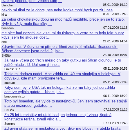
dvakrát (jednou jsem věděla kam,…
05.01.2009 19:10
Blanche
nekdo mi rikal ze je dobrej pes nebo kocka mohl bych pouzit i psa
05.01.2009 21:46
kira
Za celou chovatelskou dobu mi moc hadů nezdrhlo, přece jen se to stalo.
Byly to vždy malé tkaničky,…
07.01.2009 11:13
boaedon
me sice had nezdrhl ale vlzel mi do tiskarny a verte ze to bylo fakt husty
kdyz jsem ho skousel dost…
21.01.2009 14:54
exel
Zdravím lidi. V červnu mi přímo z líhně zdrhly 3 mláďata Boaedonek.
Během července jsem našel 2, jak…
26.10.2009 10:07
SNBák
Já našel včera po třech měsících taky guttku asi 50cm dlouhou, je to
ještě mlade :-D. Dal sem jí hne…
05.11.2009 20:56
Lukas1987
Tohle mi dodava nadej. Mne zdrhla ca. 40 cm sinalojka v holobyte. V
obyvaku, kde mam provizorne tera…
05.11.2009 21:09
xuebao
Kdyz sem byl v USA tak mi kolega rikal ze mu taky jednou zdrhla
cerstve vylihla gutata... Nasel ji a…
06.11.2009 18:22
boa.constrictor
Toto byl boaedon, ale vyjde to nastejno:-D. Jen jsem srovnával se stejně
starou nežeroucí guttátou,…
07.11.2009 11:18
SNBák
Za 25 let teraristiky mi utekl had jen jednou - mojí vinou, špatná
konstrukce terária, zvedl víko a…
07.11.2009 11:46
Scorpio
Zdravim stala se mi neskutecna vec, diky me blbosti mi utekla krajta,