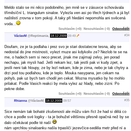
Meldo stalo se mi něco podobného, jen mně se v zásuvce schovávala
tříměsíční L. triangulum sinaloe. Vylezla ven asi po třech týdnech a já byl
naštěstí zrovna v tom pokoji. A taky při hledání nepomohla ani svěcená
voda...
Souhlasím (+0)
Nesouhlasím (-0)
Odpovědět
#34
VáclavM
@
Reptimania
,
18.12.2009
09:49
Doufam, ze je ta podlaha i prez svo je stari dostatecne tesna, aby se
nedostal do jine mistnosti, vylezt muze asi kdykoliv ze? Nezlob te se na
me, o hadech sem si neco precet, jinak me zajimaji zelvy, jen porad
nechapu, jak mysli had. Jetli nekam lez, tak jestli pak vi kudy zpet, a
jestli neni tak hloupy, ze by lezl nekam, kde je zima, nebo je tak chytry a
drzi pod tou podlahou, kde je teplo. Mouka nasypana, jen cekam na
pohyb, pak uz bych tam chodil jen cekat. Mozna mysatko by ho mohlo
prilakat. Podle Vasich reakci by mela vylez az hlady, nebo zizni. Po
pekne dobe.
Souhlasím (+0)
Nesouhlasím (-0)
Odpovědět
#35
Rhianna
@
VáclavM
,
18.12.2009
09:57
Sice nemám tak bohaté zkušenosti ale můžu vám říct že had si dělá co
chce a podle své logiky - ta je bohužel většinou přesně opačná než by se
dalo očekávat podle té naší
nám uprchlou sinaloanku našla trpasličí jezevčice-seděla metr před ní a