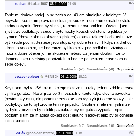
#22
xuebao
@
Lukas1987
,
05.11.2009
21:09
Tohle mi dodava nadej. Mne zdrhla ca. 40 cm sinalojka v holobyte. V
obyvaku, kde mam provizorne terarijni koutek, neni krome maleho stolu
zadny nabytek. Jeden by si rekl, to nemuze byt problem. Ovsem jsem
zjistil, ze podlaha je vsude v byte hezky kousek od steny, a jelikoz je
sypana (drevotriska na skvare s piskem) a stara, tak ten hadik asi muze
byt vsude pod ni. Jesteze jsou stupacky dobre tesnici. I kdyz na druhou
stranu s vedomim, ze had muze byt kdekoliv pod podlahou, ziznivy a
mozna dobre otlaceny, me skutecne netesi. Uz jenom doufam, ze to
dopadne jako u vetsiny prispivatelu a had se po nejakem case sam od
sebe objevi.
Souhlasím (+0)
Nesouhlasím (-0)
Odpovědět
#23
boa.constrictor
@
SNBák
,
06.11.2009
18:22
Kdyz sem byl v USA tak mi kolega rikal ze mu taky jednou zdrhla cerstve
vylihla gutata... Nasel ji az po 3 mesicich v koute kdyz ulovila pavouka
(nevim jaky druh, ale pomerne casto se tam vyskytuji i cerne vdovy - ale
pochybuju ze to byl zrovna tenhle pripad)... Osobne si ale nemyslim ze
by bylo v beznem byte tolik pavouku zeby se gutata vypasla - spis
pocitam s tim ze mladata dokazi dost dlouho hladovet aniz by to odnesla
jejich kondice...
Souhlasím (+0)
Nesouhlasím (-0)
Odpovědět
#24
SNBák
@
boa.constrictor
,
07.11.2009
11:18