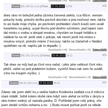
Souhlasím (+0)
Nesouhlasím (-0)
Odpovědět
#45
Tomiz
[85.160.52.xxx]
@
Tom_
,
27.03.2010
14:58
dnes ráno mi bohužel jedna úžovka červená utekla, cca 60cm. nemam
potuchy kudy, protože dvířka poctivě dovírám a jiná možnost neni, takže
to asi bude moje chyba. po poctivém prohledání všech koutů sem uvalil
karanténu na pokoj, ucpal škvíru pod dveřmi ručníkem, pod topení sem
dal misku s vodou a obsipal moukou, chystám se koupit holátka a
nalákat ho na ně. jestli utek z pokoje, tak nevim jestli má miska s
moukou smysl, protože máme 2 kocoury, takže se částečně v hledání
spoléhám na ně, napíšu jak to dopadlo :)
Souhlasím (+0)
Nesouhlasím (-0)
Odpovědět
#55
Tomiz
[85.160.19.xxx]
@
Tomiz
,
25.06.2010
18:11
Tak dnes se můj had po čtvrt roce našel, i přez jeho velikost čtvrt roku
přežil, našel se pod prádelním košem, vystrčil hlavu tak sem ho uviděl,
zítra mu koupim myšku :)
Souhlasím (+0)
Nesouhlasím (-0)
Odpovědět
#47
Tremis
[86.63.194.xxx],
27.04.2010
09:31
Zdarec tak jsem další ko,u utekla hadice Korálovka sedlatá cca.4 měsíce
staré mládě. Ještě kolem druhé ráno když sem ulehal se krčila v úkrytu a
ráno kolem sedmý už nastala panika :D. Porhledal jsem celý pokoj, vše
jsem obrátil vzhůru nohama a nic. :( Budu muset počkat jestli se někde