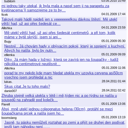
03.05.2010 10:49
bubitom
mi jednou taky utekal, jk byla mala a nasel sem ji na parapetu za
kvetinacema:)) samozrejme ze to by…
04.01.2009 17:44
ficek
Takové malé hádě najdeš jen s veeeeeeelkou dávkou štěstí. Mě utekl
větší had, už asi přes šedesát ce…
04.01.2009 23:59
Allishka
Mě utekl větší had, už asi přes šedesát centimetrů, a při tom, kolik
máme v bytě skrýší, jsem si ani…
05.01.2009 05:30
Bugy
Nestojí.. Já chovám hady v obývacím pokoji, který je spojený s kuchyní.
Abych ho našla, bylo by nutn…
05.01.2009 09:09
ellienka
Díky. Já mám hada v ložnici, která se zavírá jen na šoupačky - tudíž
několika centimetrové neutěsnit…
05.01.2009 11:06
Allishka
porad te my nekdo kde mam hledat utekla my uzovka cervena asi50cm
vsechno jsem prohledal a nic
28.04.2011 01:44
lukas.
Skus citat.Je tu toho malo?
28.04.2011 02:42
danio007
Zhruba stejně velká utekla v létě i mě,týden nic a po týdnu se našla u
sousedů na zahradě pod kolečk…
05.01.2009 13:06
Pavell
Ahoj, mně utekl jednou coleognatus helena (30cm), protáhl se mezi
šoupačkama prcek a našla jsem ho…
05.01.2009 13:19
boomslang
Jasně, tu pásku nemůžeš roztahat po zemi a přijít se druhej den podívat,
jestli tam náhodou není...…