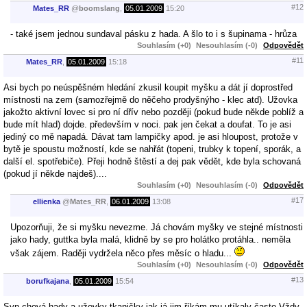
#12
Mates_RR
@
boomslang
,
05.01.2009
15:20
- také jsem jednou sundaval pásku z hada. A šlo to i s šupinama - hrůza
Souhlasím (+0)
Nesouhlasím (-0)
Odpovědět
#11
Mates_RR
,
05.01.2009
15:18
Asi bych po neúspěšném hledání zkusil koupit myšku a dát jí doprostřed
místnosti na zem (samozřejmě do něčeho prodyšnýho - klec atd). Užovka
jakožto aktivní lovec si pro ní dřív nebo později (pokud bude někde poblíž a
bude mít hlad) dojde. především v noci. pak jen čekat a doufat. To je asi
jediný co mě napadá. Dávat tam lampičky apod. je asi hloupost, protože v
bytě je spoustu možností, kde se nahřát (topeni, trubky k topení, sporák, a
další el. spotřebiče). Přeji hodně štěstí a dej pak vědět, kde byla schovaná
(pokud jí někde najdeš)....
Souhlasím (+0)
Nesouhlasím (-0)
Odpovědět
#17
ellienka
@
Mates_RR
,
06.01.2009
13:08
Upozorňuji, že si myšku nevezme. Já chovám myšky ve stejné místnosti
jako hady, guttka byla malá, klidně by se pro holátko protáhla.. neměla
však zájem. Raději vydržela něco přes měsíc o hladu...
Souhlasím (+0)
Nesouhlasím (-0)
Odpovědět
#13
borufkajana
,
05.01.2009
15:54
Syn chová hady a užovky-tkaničky jak já jim říkám mu utíkaly často.Vždy