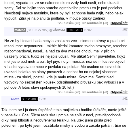
tu cet, vypada to, ze se nakonec skoro vzdy hadi nasli, nebo ukazali
samy. Dal se bojim toho stareho agresivniho prachu co je pod podlahou.
Neexistuji nejake masinky, ktere by byli schopne hada najit, nebo nejak
vypudit. Zitra je na planu ta podlaha, v mouce otisky zadne:(
Souhlasím (+0)
Nesouhlasím (-0)
Odpovědět
#67
matess
[88.102.27.xxx]
@
VáclavM
,
19.01.2011
19:02
Ne ze by hledani hada nebyla zasluzna vec...nicmene otresy a prach pri
rezani moc nepomuzou.. takhle hledal kamarad sveho hroznyse, vsechno
rozbombardoval, nasel.. a had za dva mesice chcipl, mel v plicich
usazeny prach, tudiz se nejspis udusil. Me utikal Semir pravidelne, kdyz
mel jeste pod metr a pul, byl pryc i ctyri mesice, nez se milostive objevil
v hadici vysavace nebo v povlaku na polstar. Me osobne se osvedcilo
uvazani holatka na slaby provazek a nechat ho na nejakej vhodnem
miste - za skrini, posteli, kde je malo mista. Kdyz mel Semir hlad,
vzdycky ho sezral (ten kousek odstrihnuteho provazku pak vyloucil) a v
pohode. A letos slavi spokojenych 10 let:)
Souhlasím (+0)
Nesouhlasím (-0)
Odpovědět
#41
alioth
,
30.12.2009
12:31
Tak jsem se i já dnes úspěšně stala majitelkou hadího útěkáře, navíc ještě
v paneláku. Cca. 50cm regiuska uprchla nejspíš v noci, pravděpodobně
díky mojí blbosti a nedovřenému terárku. Na útěk jsem přišla před
polednem, po bytě jsem rozstrkala misky s vodou a začala pátrání, tiše se