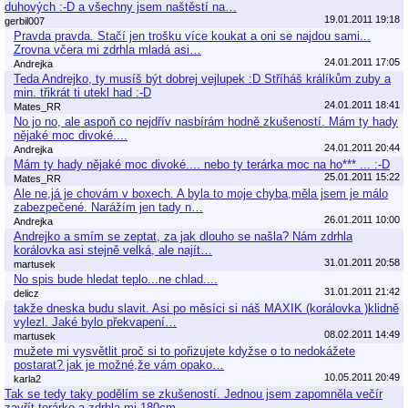
duhových :-D a všechny jsem naštěstí na…
19.01.2011 19:18
gerbil007
Pravda pravda. Stačí jen trošku více koukat a oni se najdou sami...
Zrovna včera mi zdrhla mladá asi…
24.01.2011 17:05
Andrejka
Teda Andrejko, ty musíš být dobrej vejlupek :D Stříháš králíkům zuby a
min. třikrát ti utekl had :-D
24.01.2011 18:41
Mates_RR
No jo no, ale aspoň co nejdřív nasbírám hodně zkušeností. Mám ty hady
nějaké moc divoké....
24.01.2011 20:44
Andrejka
Mám ty hady nějaké moc divoké.... nebo ty terárka moc na ho*** ... :-D
25.01.2011 15:22
Mates_RR
Ale ne,já je chovám v boxech. A byla to moje chyba,měla jsem je málo
zabezpečené. Narážím jen tady n…
26.01.2011 10:00
Andrejka
Andrejko a smím se zeptat, za jak dlouho se našla? Nám zdrhla
korálovka asi stejně velká, ale najít…
31.01.2011 20:58
martusek
No spis bude hledat teplo...ne chlad....
31.01.2011 21:42
delicz
takže dneska budu slavit. Asi po měsíci si náš MAXIK (korálovka )klidně
vylezl. Jaké bylo překvapení…
08.02.2011 14:49
martusek
mužete mi vysvětlit proč si to pořizujete kdyžse o to nedokážete
postarat? jak je možné,že vám opako…
10.05.2011 20:49
karla2
Tak se tedy taky podělím se zkušeností. Jednou jsem zapomněla večír
zavřít terárko a zdrhla mi 180cm…