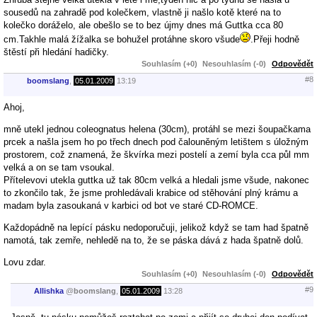
sousedů na zahradě pod kolečkem, vlastně ji našlo kotě které na to
kolečko doráželo, ale obešlo se to bez újmy dnes má Guttka cca 80
cm.Takhle malá žížalka se bohužel protáhne skoro všude
.Přeji hodně
štěstí při hledání hadičky.
Souhlasím (+0)
Nesouhlasím (-0)
Odpovědět
#8
boomslang
,
05.01.2009
13:19
Ahoj,
mně utekl jednou coleognatus helena (30cm), protáhl se mezi šoupačkama
prcek a našla jsem ho po třech dnech pod čalouněným letištem s úložným
prostorem, což znamená, že škvírka mezi postelí a zemí byla cca půl mm
velká a on se tam vsoukal.
Přítelevovi utekla guttka už tak 80cm velká a hledali jsme všude, nakonec
to zkončilo tak, že jsme prohledávali krabice od stěhování plný krámu a
madam byla zasoukaná v karbici od bot ve staré CD-ROMCE.
Každopádně na lepící pásku nedoporučuji, jelikož když se tam had špatně
namotá, tak zemře, nehledě na to, že se páska dává z hada špatně dolů.
Lovu zdar.
Souhlasím (+0)
Nesouhlasím (-0)
Odpovědět
#9
Allishka
@
boomslang
,
05.01.2009
13:28