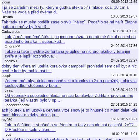
09.09.2012 11:59
Zloun
I já se zařadím mezi ty, kterým guttka utekla :-/ ( mládě, cca. 30 cm ).
Naše se vydala před dvěma d…
13.08.2013 19:37
Ulthima
Tak tady se musim podělit zase o svůj "nález". Podařilo se mi najít Elaphe
guttata u mě v bytě ve 3…
14.08.2013 09:26
Cadaverous
Tak já měl poměrně štěstí..po jednom návratu domů mě čekal pohled do
prázdného terárka .. super..kud…
24.02.2014 17:56
Ondra PM
Takže si také myslíte,že fontána je úplně na nic pro jakékoliv terarijní
zvíře a je lepší rozprašova…
24.02.2014 22:27
hadilov1
dobry den včera mi utekla koralovka campbelli prohledal sem celí byt a nic
nevíte kde by mohla asi t…
17.08.2014 01:10
pospik
Zdarec, mě taky utekla podobně velká korálovka 2x a pokaždý ji objevila
spolubydlící stočenou v botě…
18.08.2014 10:44
Jiras.
Od včerejška odpoledne hledáme naši korálovku. Zdrhla z provizorního
terárka (její vlastní bylo v op…
27.01.2015 14:23
Leeeeeeeeeenik
ach jo utekla mi uzovka cervena vrze snow je to hnusné co mám delat kde
mam hledat a kdyby utekla ja…
16.02.2015 10:27
rey050
Tak ta čeština je strašná a se čtením to taky nebude asi nejlepší, že?? :-
D Přečtěte si celé vlákno.…
16.02.2015 11:01
Ivoš
Stačí důkladně pročíst toto vlákno.Je tu dost rad, jak na hledání již