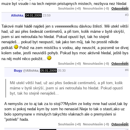
muze byt vsude i na tech nejmin pristupnych mistech, nezbyva nez hledat
Souhlasím (+0)
Nesouhlasím (-0)
Odpovědět
#3
Allishka
,
04.01.2009
23:59
Takové malé hádě najdeš jen s veeeeeeelkou dávkou štěstí. Mě utekl větší
had, už asi přes šedesát centimetrů, a při tom, kolik máme v bytě skrýší,
jsem si ani netroufala ho hledat. Pokud opustí byt, tak ho stejně
nenajdeš... pokud byt neopustí, tak jako ten můj, tak ho prostě někde
potkáš
Polož na zem mističku s vodou, aby neuschl, a pozorně se dívej
kolem sebe, jestli neuvidíš pohyb. Pokud bys moc aktivně hledal, ještě bys
na něj mohl něco položit...
Souhlasím (+0)
Nesouhlasím (-0)
Odpovědět
#4
Bugy
@
Allishka
,
05.01.2009
05:30
Mě utekl větší had, už asi přes šedesát centimetrů, a při tom, kolik
máme v bytě skrýší, jsem si ani netroufala ho hledat. Pokud opustí
byt, tak ho stejně nenajdeš...
A nemyslis ze to aj tak za to stoji??Myslim ze keby mne had usiel,tak by
som si pokoj nedal kym by som ho nenasiel.Nieje to tak o stasti,ako uz
bolo spomynane v minulych takychto vlaknach ale o premysleni si
"potrieb" hada.
Souhlasím (+0)
Nesouhlasím (-0)
Odpovědět