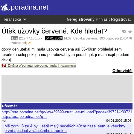
poradna.net
Neregistrovaný
Přihlásit
Registrovat
Útěk užovky červené. Kde hledat?
kira
[217.77.165.xxx],
04.01.2009
14:37
,
Užovka červená
, 103 odpovědí (146476
zobrazení)
dobry den utekal mi mala uzovka cervena asi 35-40cm prohledal sem
terarko a celej pokoj a nic potreboval bych poradit jak ji mam najit predem
dekuji
Změna předmětu, původně: hledani
(halapremek)
Odpovědět
Předmět
http://tera.poradna.net/q/view/39699-ztratil-se-mi -had?page=r39721#r39721
http://tera.poradna.net/q…
04.01.2009 15:06
me
Mě zdrhli 3 ze 4 byli ještě malý necelých 40cm našel sem je všechny
první spadnul z vánočního stromk…