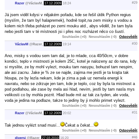
#29
Razer
@
VáclavM
,
17.12.2009
18:24
Já jsem viděl kdysi v nějakém pořadu, kde se řešil útěk Python regius
(myslím, že tam byl halapremek), hodně topit,na zem misky s vodou a
kolem nich třeba poházet po zemi mouku atd., abys věděl, že tam byla
nebo jestli tam v té místnosti jsi i přes noc rozházet něco co šustí.
Souhlasím (+0)
Nesouhlasím (-0)
Odpovědět
#30
VáclavM
@
Razer
,
17.12.2009
19:14
Ano, misky s vodou sem tam dal, je to mlade, cca 40/50cm, v dobre
kondici, teplo v mistnosti je kolem 25C, kotel je nalozeny az do rana, kdy
si myslite, ze by mohl vylezt, mouku tam nasypu, bohuzel tam nespim,
ale asi zacnu. Jake je % ze se najde, zajima me jestli je ta krajta tak
hloupa, ze by lezla nekam, kde je zima a pak uz nemela energii k
navratu, nebo se zdrzuje jen tam, kde je teplo, coz by byla ta mistnost a
pod podlahou, ale zase by mela asi hlad, nevim, jestli by tam nasla mys
velikosti co by mohla pozrit. Hlad bude mit az tak za tyden, ale voda,
voda je jedina na podlaze, takze to jediny by ji mohlo primet vylezt.
Souhlasím (+0)
Nesouhlasím (-0)
Odpovědět
#31
Razer
@
VáclavM
,
17.12.2009
20:02
Tak jednou vylézt snad musí...
Čekat a čekat...
Souhlasím (+0)
Nesouhlasím (-0)
Odpovědět
#46
diversi
@
Razer
,
27.03.2010
16:20