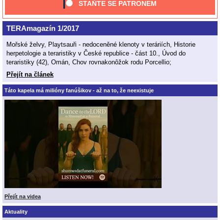
STAŇTE SE PATRONEM
TERAmagazín 1/2017
Mořské želvy, Playtsauři - nedoceněné klenoty v teráriích, Historie
herpetologie a teraristiky v České republice - část 10., Úvod do
teraristiky (42), Omán, Chov rovnakonôžok rodu Porcellio;
Přejít na článek
Táto kapela má milióny fanúšikov - až na to, že neexistuje
Přejít na videa
Aktuality