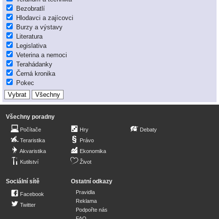
Bezobratlí
Hlodavci a zajícovci
Burzy a výstavy
Literatura
Legislativa
Veterina a nemoci
Terahádanky
Černá kronika
Pokec
Všechny poradny
Počítače
Hry
Debaty
Teraristika
Právo
Akvaristika
Ekonomika
Kutilství
Život
Sociální sítě
Ostatní odkazy
Pravidla
Facebook
Reklama
Twitter
Podpořte nás
FAQ