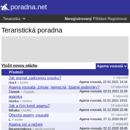
poradna.net
Neregistrovaný
Přihlásit
Registrovat
Teraristická poradna
Vložit novou otázku
Předmět
Jak poznat zadrzenou snusku?
1 odpověď
Agama vousatá, 22.01.2021 14:16
risa.k
< lucifer
Agama vousatá- zimuje, nemocná, špatné podmínky?
13 odpovědí
Agama vousatá, 02.01.2021 11:26
21pepik
< 21pepik
agamka
4 odpovědi
Agama vousatá, 01.01.2021 19:01
nisinka
< nisinka
Jak a čím krmit agamu?
14 odpovědí
Agama vousatá, 01.12.2020 22:48
Mišulka
< lucifer
Obezita agamy vousaté
32 odpovědí
Agama vousatá, 27.11.2020 09:07
L.
< lucifer
Agama spí a nežere
2 odpovědi
Agama vousatá, 02.11.2020 18:45
Baramichalkova
< david.muzicek