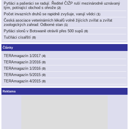
Pytláci a pašeráci se radují. Ředitel ČIŽP ruší mezinárodně uznávaný
tým, potírající obchod s ohrože
(
2
)
Počet invazních druhů se rapidně zvyšuje, varují vědci
(
1
)
Česká asociace veterinárních lékařů volně žijících zvířat a zvířat
zoologických zahrad: Odborné stan
(
1
)
Pytláci slonů v Botswaně otrávili přes 500 supů
(
0
)
Tučňáci císařští
(
0
)
Články
TERAmagazín 1/2017
(
4
)
TERAmagazín 2/2016
(
0
)
TERAmagazín 1/2016
(
0
)
TERAmagazín 5/2015
(
0
)
TERAmagazín 4/2015
(
0
)
Reklama