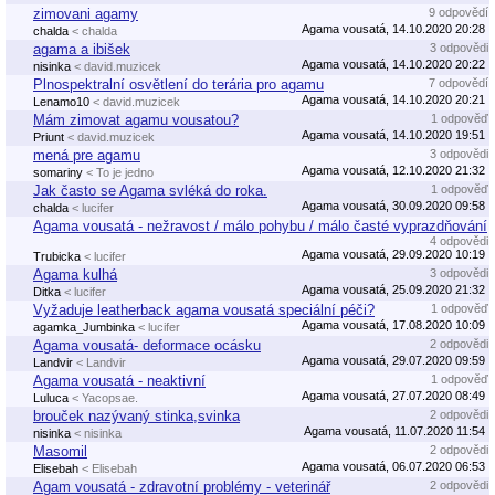
zimovani agamy
9 odpovědí
Agama vousatá, 14.10.2020 20:28
chalda
< chalda
agama a ibišek
3 odpovědi
Agama vousatá, 14.10.2020 20:22
nisinka
< david.muzicek
Plnospektralní osvětlení do terária pro agamu
7 odpovědí
Agama vousatá, 14.10.2020 20:21
Lenamo10
< david.muzicek
Mám zimovat agamu vousatou?
1 odpověď
Agama vousatá, 14.10.2020 19:51
Priunt
< david.muzicek
mená pre agamu
3 odpovědi
Agama vousatá, 12.10.2020 21:32
somariny
< To je jedno
Jak často se Agama svléká do roka.
1 odpověď
Agama vousatá, 30.09.2020 09:58
chalda
< lucifer
Agama vousatá - nežravost / málo pohybu / málo časté vyprazdňování
4 odpovědi
Agama vousatá, 29.09.2020 10:19
Trubicka
< lucifer
Agama kulhá
3 odpovědi
Agama vousatá, 25.09.2020 21:32
Ditka
< lucifer
Vyžaduje leatherback agama vousatá speciální péči?
1 odpověď
Agama vousatá, 17.08.2020 10:09
agamka_Jumbinka
< lucifer
Agama vousatá- deformace ocásku
2 odpovědi
Agama vousatá, 29.07.2020 09:59
Landvir
< Landvir
Agama vousatá - neaktivní
1 odpověď
Agama vousatá, 27.07.2020 08:49
Luluca
< Yacopsae.
brouček nazývaný stinka,svinka
2 odpovědi
Agama vousatá, 11.07.2020 11:54
nisinka
< nisinka
Masomil
2 odpovědi
Agama vousatá, 06.07.2020 06:53
Elisebah
< Elisebah
Agam vousatá - zdravotní problémy - veterinář
2 odpovědi