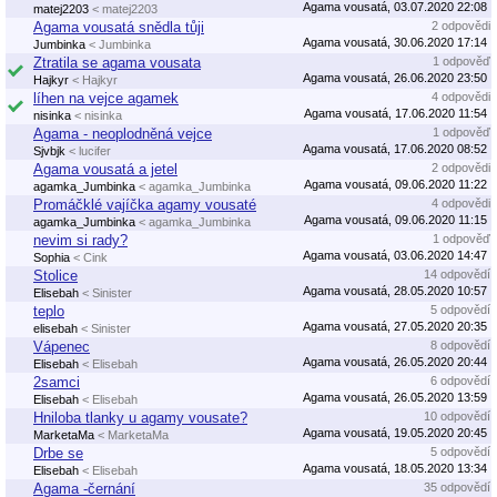
Agama vousatá, 03.07.2020 22:08
matej2203
< matej2203
Agama vousatá snědla tůji
2 odpovědi
Agama vousatá, 30.06.2020 17:14
Jumbinka
< Jumbinka
Ztratila se agama vousata
1 odpověď
Agama vousatá, 26.06.2020 23:50
Hajkyr
< Hajkyr
líhen na vejce agamek
4 odpovědi
Agama vousatá, 17.06.2020 11:54
nisinka
< nisinka
Agama - neoplodněná vejce
1 odpověď
Agama vousatá, 17.06.2020 08:52
Sjvbjk
< lucifer
Agama vousatá a jetel
2 odpovědi
Agama vousatá, 09.06.2020 11:22
agamka_Jumbinka
< agamka_Jumbinka
Promáčklé vajíčka agamy vousaté
4 odpovědi
Agama vousatá, 09.06.2020 11:15
agamka_Jumbinka
< agamka_Jumbinka
nevim si rady?
1 odpověď
Agama vousatá, 03.06.2020 14:47
Sophia
< Cink
Stolice
14 odpovědí
Agama vousatá, 28.05.2020 10:57
Elisebah
< Sinister
teplo
5 odpovědí
Agama vousatá, 27.05.2020 20:35
elisebah
< Sinister
Vápenec
8 odpovědí
Agama vousatá, 26.05.2020 20:44
Elisebah
< Elisebah
2samci
6 odpovědí
Agama vousatá, 26.05.2020 13:59
Elisebah
< Elisebah
Hniloba tlanky u agamy vousate?
10 odpovědí
Agama vousatá, 19.05.2020 20:45
MarketaMa
< MarketaMa
Drbe se
5 odpovědí
Agama vousatá, 18.05.2020 13:34
Elisebah
< Elisebah
Agama -černání
35 odpovědí