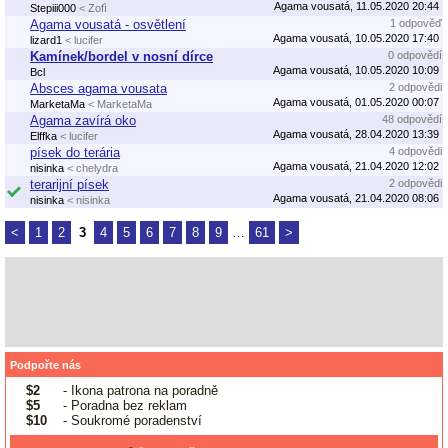
Agama vousatá, 11.05.2020 20:44
Stepiii000
< Zofì
Agama vousatá - osvětlení
1 odpověď
Agama vousatá, 10.05.2020 17:40
lizard1
< lucifer
Kamínek/bordel v nosní dírce
0 odpovědí
Agama vousatá, 10.05.2020 10:09
Bcl
Absces agama vousata
2 odpovědi
Agama vousatá, 01.05.2020 00:07
MarketaMa
< MarketaMa
Agama zavírá oko
48 odpovědí
Agama vousatá, 28.04.2020 13:39
Elffka
< lucifer
písek do terária
4 odpovědi
Agama vousatá, 21.04.2020 12:02
nisinka
< chelydra
terarijní písek
2 odpovědi
Agama vousatá, 21.04.2020 08:06
nisinka
< nisinka
<
1
2
3
4
5
6
7
8
9
…
61
>
Podpořte nás
$2
- Ikona patrona na poradně
$5
- Poradna bez reklam
$10
- Soukromé poradenství