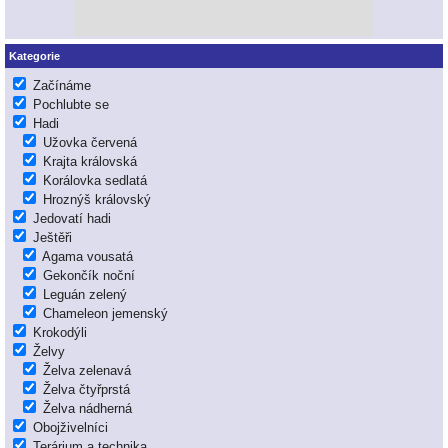
Kategorie
Začínáme
Pochlubte se
Hadi
Užovka červená
Krajta královská
Korálovka sedlatá
Hroznýš královský
Jedovatí hadi
Ještěři
Agama vousatá
Gekončík noční
Leguán zelený
Chameleon jemenský
Krokodýli
Želvy
Želva zelenavá
Želva čtyřprstá
Želva nádherná
Obojživelníci
Terárium a technika