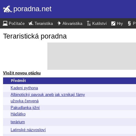
poradna.net
Počítače
Teraristika
Akvaristika
Kutilství
Hry
P
Teraristická poradna
Vložit novou otázku
Předmět
Kadeni pythona
Albinotický pavouk aneb jak vznikají fámy
užovka červená
Pakudlanka jižní
Háďátko
terárium
Latinské názvosloví