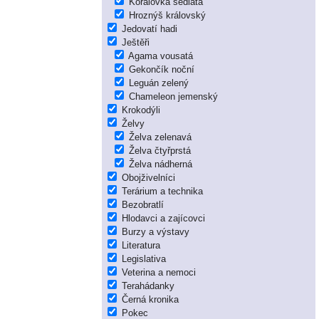
Korálovka sedlatá
Hroznýš královský
Jedovatí hadi
Ještěři
Agama vousatá
Gekončík noční
Leguán zelený
Chameleon jemenský
Krokodýli
Želvy
Želva zelenavá
Želva čtyřprstá
Želva nádherná
Obojživelníci
Terárium a technika
Bezobratlí
Hlodavci a zajícovci
Burzy a výstavy
Literatura
Legislativa
Veterina a nemoci
Terahádanky
Černá kronika
Pokec