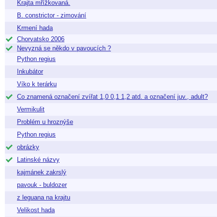
Krajta mřížkovaná.
B. constrictor - zimování
Krmení hada
Chorvatsko 2006
Nevyzná se někdo v pavoucích ?
Python regius
Inkubátor
Víko k terárku
Co znamená označení zvířat 1,0 0,1 1,2 atd. a označení juv., adult?
Vermikulit
Problém u hroznýše
Python regius
obrázky
Latinské názvy
kajmánek zakrslý
pavouk - buldozer
z leguana na krajtu
Velikost hada