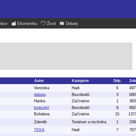
rávo
Ekonomika
Život
Debaty
Autor
Kategorie
Odp.
Zob
Veronika
Hadi
6
497
daboia
Bezobratlí
3
690
Hanka
Začínáme
1
383
krokodýl
Bezobratlí
9
892
Bohdana
Začínáme
15
137
Zdeněk
Terárium a technika
1
339
TEKA
Hadi
7
707