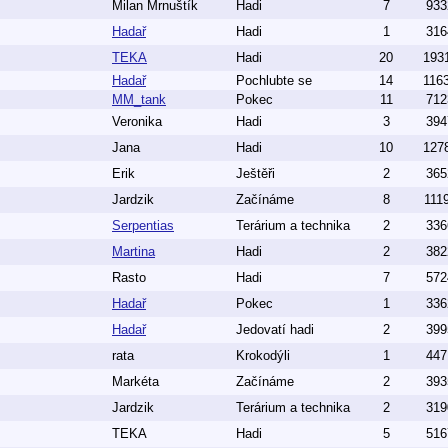
Milan Mrnuštík
Hadi
7
933
Hadař
Hadi
1
316
TEKA
Hadi
20
193
Hadař
Pochlubte se
14
116
MM_tank
Pokec
11
712
Veronika
Hadi
3
394
Jana
Hadi
10
127
Erik
Ještěři
2
365
Jardzik
Začínáme
8
111
Serpentias
Terárium a technika
2
336
Martina
Hadi
2
382
Rasto
Hadi
7
572
Hadař
Pokec
1
336
Hadař
Jedovatí hadi
2
399
rata
Krokodýli
1
447
Markéta
Začínáme
2
393
Jardzik
Terárium a technika
2
319
TEKA
Hadi
5
516