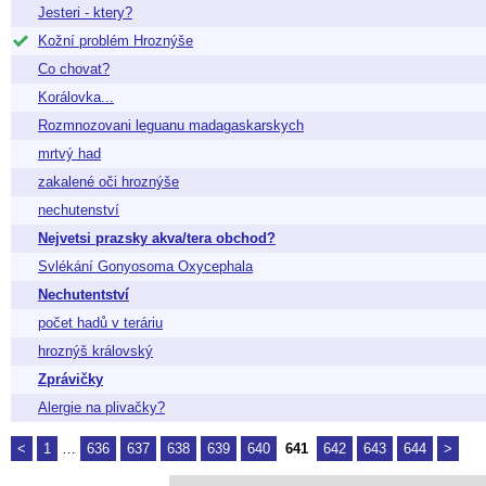
Jesteri - ktery?
Kožní problém Hroznýše
Co chovat?
Korálovka...
Rozmnozovani leguanu madagaskarskych
mrtvý had
zakalené oči hroznýše
nechutenství
Nejvetsi prazsky akva/tera obchod?
Svlékání Gonyosoma Oxycephala
Nechutentství
počet hadů v teráriu
hroznýš královský
Zprávičky
Alergie na plivačky?
<
1
…
636
637
638
639
640
641
642
643
644
>