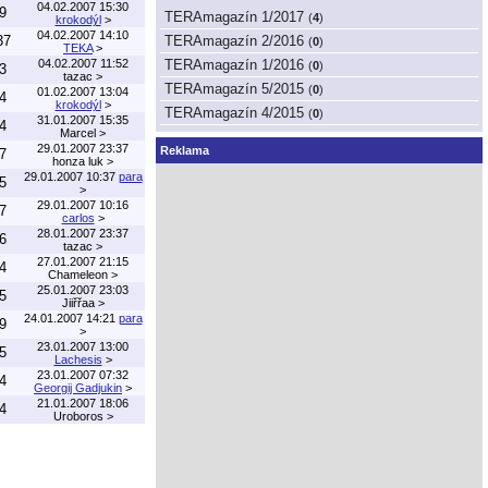
04.02.2007 15:30
9
TERAmagazín 1/2017
(
4
)
krokodýl
>
04.02.2007 14:10
37
TERAmagazín 2/2016
(
0
)
TEKA
>
04.02.2007 11:52
TERAmagazín 1/2016
(
0
)
3
tazac
>
TERAmagazín 5/2015
(
0
)
01.02.2007 13:04
4
krokodýl
>
TERAmagazín 4/2015
(
0
)
31.01.2007 15:35
4
Marcel
>
29.01.2007 23:37
Reklama
7
honza luk
>
29.01.2007 10:37
para
5
>
29.01.2007 10:16
7
carlos
>
28.01.2007 23:37
6
tazac
>
27.01.2007 21:15
4
Chameleon
>
25.01.2007 23:03
5
Jiiřřaa
>
24.01.2007 14:21
para
9
>
23.01.2007 13:00
5
Lachesis
>
23.01.2007 07:32
4
Georgij Gadjukin
>
21.01.2007 18:06
4
Uroboros
>