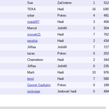
Sue
Začínáme
1
312
TEKA
Hadi
16
108
rybar
Pokec
4
491
mata007
Hadi
3
406
Marcel
Ještěři
2
304
ivissek21
Hadi
7
762
resskia
Hadi
2
434
Jiiřřaa
Ještěři
7
727
tazac
Pokec
0
202
Chameleon
Hadi
2
344
Jiiřřaa
Ještěři
0
235
Marti
Hadi
10
976
lensl
Hadi
7
580
Georgij Gadjukin
Pokec
0
189
rockviper
Jedovatí hadi
5
494