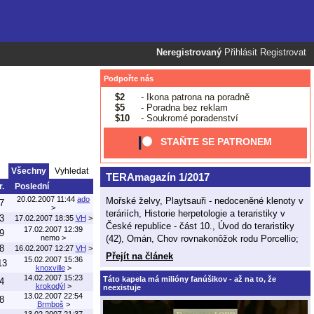
Neregistrovaný
Přihlásit
Registrovat
Podpořte nás
$2
- Ikona patrona na poradně
$5
- Poradna bez reklam
$10
- Soukromé poradenství
STAŇTE SE PATRONEM
Všechny
Vyhledat
TERAmagazín 1/2017
r.
Poslední
20.02.2007 11:44
ado
Mořské želvy, Playtsauři - nedoceněné klenoty v
7
>
teráriích, Historie herpetologie a teraristiky v
3
17.02.2007 18:35
VH
>
České republice - část 10., Úvod do teraristiky
17.02.2007 12:39
9
(42), Omán, Chov rovnakonôžok rodu Porcellio;
nemo
>
8
16.02.2007 12:27
VH
>
Přejít na článek
15.02.2007 15:36
13
knoxville
>
14.02.2007 15:23
Táto kapela má milióny fanúšikov - až na to, že
4
krokodýl
>
neexistuje
13.02.2007 22:54
8
Brmboš
>
13.02.2007 21:37