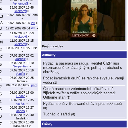
2
VenomouS
>
13.02.2007 15:48
4
krokodýl
>
13.02.2007 07:30
Jana
13
>
36
13.02.2007 07:25
VH
>
3
12.02.2007 09:04
VH
>
11.02.2007 16:59
7
krokodýl
>
11.02.2007 16:15
84
krokodýl
>
Přejít na videa
08.02.2007 10:27
Erik
2
>
Aktuality
07.02.2007 23:02
97
Jardzik
>
07.02.2007 19:10
Pytláci a pašeráci se radují. Ředitel ČIŽP ruší
6
Serpentias
>
mezinárodně uznávaný tým, potírající obchod s
07.02.2007 10:19
2
ohrože
(
2
)
Vladěk
>
06.02.2007 22:25
Počet invazních druhů se rapidně zvyšuje, varují
4
Janka
>
vědci
(
1
)
06.02.2007 16:58
para
2
Česká asociace veterinárních lékařů volně
>
06.02.2007 15:00
žijících zvířat a zvířat zoologických zahrad:
5
Hadař
>
Odborné stan
(
1
)
06.02.2007 12:35
1
Pytláci slonů v Botswaně otrávili přes 500 supů
carlos
>
06.02.2007 12:27
(
0
)
5
carlos
>
Tučňáci císařští
(
0
)
05.02.2007 22:40
0
Jardzik
>
05.02.2007 15:08
7
Články
icarauto.sk
>