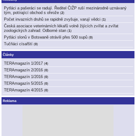
Pytláci a pašeráci se radují. Ředitel ČIŽP ruší mezinárodně uznávaný
tým, potírající obchod s ohrože
(
2
)
Počet invazních druhů se rapidně zvyšuje, varují vědci
(
1
)
Česká asociace veterinárních lékařů volně žijících zvířat a zvířat
zoologických zahrad: Odborné stan
(
1
)
Pytláci slonů v Botswaně otrávili přes 500 supů
(
0
)
Tučňáci císařští
(
0
)
Články
TERAmagazín 1/2017
(
4
)
TERAmagazín 2/2016
(
0
)
TERAmagazín 1/2016
(
0
)
TERAmagazín 5/2015
(
0
)
TERAmagazín 4/2015
(
0
)
Reklama