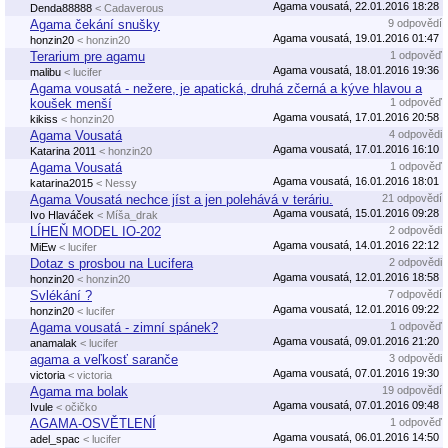
Agama vousatá, 22.01.2016 18:28
Denda88888
< Cadaverous
Agama čekání snušky
9 odpovědí
Agama vousatá, 19.01.2016 01:47
honzin20
< honzin20
Terarium pre agamu
1 odpověď
Agama vousatá, 18.01.2016 19:36
malibu
< lucifer
Agama vousatá - nežere, je apatická, druhá zčerná a kýve hlavou a
koušek menší
1 odpověď
Agama vousatá, 17.01.2016 20:58
kikiss
< honzin20
Agama Vousatá
4 odpovědi
Agama vousatá, 17.01.2016 16:10
Katarina 2011
< honzin20
Agama Vousatá
1 odpověď
Agama vousatá, 16.01.2016 18:01
katarina2015
< Nessy
Agama Vousatá nechce jíst a jen polehává v teráriu.
21 odpovědí
Agama vousatá, 15.01.2016 09:28
Ivo Hlaváček
< Míša_drak
LÍHEŇ MODEL IO-202
2 odpovědi
Agama vousatá, 14.01.2016 22:12
MiEw
< lucifer
Dotaz s prosbou na Lucifera
2 odpovědi
Agama vousatá, 12.01.2016 18:58
honzin20
< honzin20
Svlékání ?
7 odpovědí
Agama vousatá, 12.01.2016 09:22
honzin20
< lucifer
Agama vousatá - zimní spánek?
1 odpověď
Agama vousatá, 09.01.2016 21:20
anamalak
< lucifer
agama a veľkosť saranče
3 odpovědi
Agama vousatá, 07.01.2016 19:30
victoria
< victoria
Agama ma bolak
19 odpovědí
Agama vousatá, 07.01.2016 09:48
Ivule
< očičko
AGAMA-OSVĚTLENÍ
1 odpověď
Agama vousatá, 06.01.2016 14:50
adel_spac
< lucifer