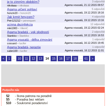
je to zimným obdobím?
3 odpovědi
Agama vousatá, 21.12.2015 09:57
nikolaaa
< nikolaaa
Agama určení pohlaví
5 odpovědí
Agama vousatá, 19.12.2015 18:16
honzin20
< honzin20
Jak krmit hmyzem?
4 odpovědi
Agama vousatá, 19.12.2015 13:16
Petr121212
< perenquen
ucinna dezinfekcia
12 odpovědí
Agama vousatá, 19.12.2015 02:24
miki1983
< VilemC
Agama bradatá - vek plodnosti
2 odpovědi
Agama vousatá, 18.12.2015 16:53
Stankko
< Stankko
Agama vousatá - délka zimování
1 odpověď
Agama vousatá, 16.12.2015 19:45
cossard
< lucifer
Agama bradatá- nerastie
1 odpověď
Agama vousatá, 16.12.2015 11:01
sabin169
< lucifer
<
1
…
10
11
12
13
14
15
16
17
18
…
61
>
Podpořte nás
$2
- Ikona patrona na poradně
$5
- Poradna bez reklam
$10
- Soukromé poradenství