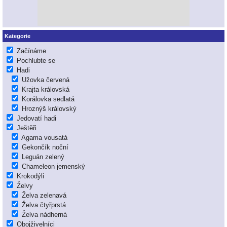
Kategorie
Začínáme
Pochlubte se
Hadi
Užovka červená
Krajta královská
Korálovka sedlatá
Hroznýš královský
Jedovatí hadi
Ještěři
Agama vousatá
Gekončík noční
Leguán zelený
Chameleon jemenský
Krokodýli
Želvy
Želva zelenavá
Želva čtyřprstá
Želva nádherná
Obojživelníci