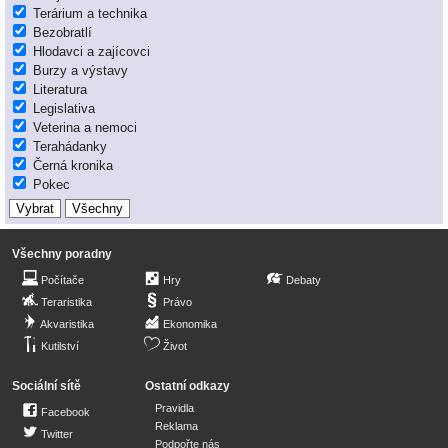
Terárium a technika
Bezobratlí
Hlodavci a zajícovci
Burzy a výstavy
Literatura
Legislativa
Veterina a nemoci
Terahádanky
Černá kronika
Pokec
Všechny poradny
Počítače
Hry
Debaty
Teraristika
Právo
Akvaristika
Ekonomika
Kutilství
Život
Sociální sítě
Ostatní odkazy
Pravidla
Facebook
Reklama
Twitter
Podpořte nás