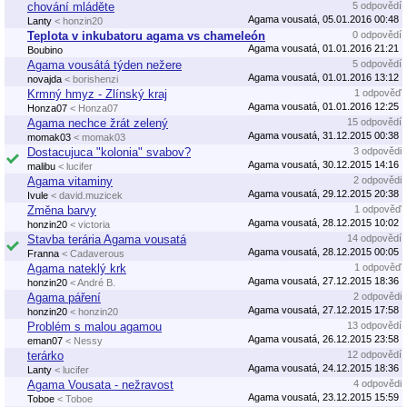
chování mláděte
5 odpovědí
Agama vousatá, 05.01.2016 00:48
Lanty
< honzin20
Teplota v inkubatoru agama vs chameleón
0 odpovědí
Agama vousatá, 01.01.2016 21:21
Boubino
Agama vousátá týden nežere
5 odpovědí
Agama vousatá, 01.01.2016 13:12
novajda
< borishenzi
Krmný hmyz - Zlínský kraj
1 odpověď
Agama vousatá, 01.01.2016 12:25
Honza07
< Honza07
Agama nechce žrát zelený
15 odpovědí
Agama vousatá, 31.12.2015 00:38
momak03
< momak03
Dostacujuca "kolonia" svabov?
3 odpovědi
Agama vousatá, 30.12.2015 14:16
malibu
< lucifer
Agama vitaminy
2 odpovědi
Agama vousatá, 29.12.2015 20:38
Ivule
< david.muzicek
Změna barvy
1 odpověď
Agama vousatá, 28.12.2015 10:02
honzin20
< victoria
Stavba terária Agama vousatá
14 odpovědí
Agama vousatá, 28.12.2015 00:05
Franna
< Cadaverous
Agama nateklý krk
1 odpověď
Agama vousatá, 27.12.2015 18:36
honzin20
< André B.
Agama páření
2 odpovědi
Agama vousatá, 27.12.2015 17:58
honzin20
< honzin20
Problém s malou agamou
13 odpovědí
Agama vousatá, 26.12.2015 23:58
eman07
< Nessy
terárko
12 odpovědí
Agama vousatá, 24.12.2015 18:36
Lanty
< lucifer
Agama Vousata - nežravost
4 odpovědi
Agama vousatá, 23.12.2015 15:59
Toboe
< Toboe