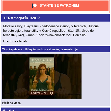
STAŇTE SE PATRONEM
TERAmagazín 1/2017
Mořské želvy, Playtsauři - nedoceněné klenoty v teráriích, Historie
herpetologie a teraristiky v České republice - část 10., Úvod do
teraristiky (42), Omán, Chov rovnakonôžok rodu Porcellio;
Přejít na článek
Táto kapela má milióny fanúšikov - až na to, že neexistuje
Přejít na videa
Aktuality