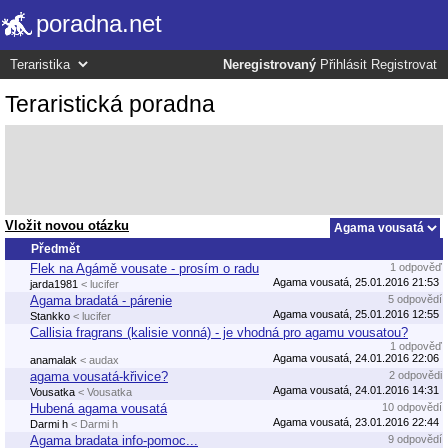
poradna.net
Neregistrovaný
Přihlásit
Registrovat
Teraristická poradna
Vložit novou otázku
Předmět
Flek na Agámě vousate - prosím o radu
1 odpověď
Agama vousatá, 25.01.2016 21:53
jarda1981
< lucifer
Agama bradatá - párenie
5 odpovědí
Agama vousatá, 25.01.2016 12:55
Stankko
< lucifer
Callisia fragrans (kalisie vonná) - je vhodná pro agamu vousatou?
1 odpověď
Agama vousatá, 24.01.2016 22:06
anamalak
< audax
agama vousatá-křivice?
2 odpovědi
Agama vousatá, 24.01.2016 14:31
Vousatka
< Vousatka
Hubená agama vousatá
10 odpovědí
Agama vousatá, 23.01.2016 22:44
Darmi h
< Darmi h
Agama bradata info-pomoc...
9 odpovědí