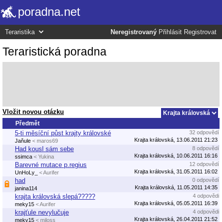
poradna.net
Neregistrovaný
Přihlásit
Registrovat
Teraristická poradna
Vložit novou otázku
Předmět
5-ti měsíční půst krajty královské
32 odpovědí
Krajta královská, 13.06.2011 21:23
Jaňule
< maros69
Had kousl sám sebe
8 odpovědí
Krajta královská, 10.06.2011 16:16
ssimca
< Yukina
Barevné mutace p.regius
12 odpovědí
Krajta královská, 31.05.2011 16:02
UnHoLy_
< Aurifer
had
0 odpovědí
Krajta královská, 11.05.2011 14:35
janina114
krajta královská slepá?????
4 odpovědi
Krajta královská, 05.05.2011 16:39
meky15
< Aurifer
krajťule nevylučuje
4 odpovědi
Krajta královská, 26.04.2011 21:52
meky15
< miloss