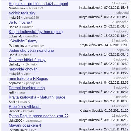
Regiuska - problém s kůží a sípání
11 odpovědí
Krajta královská, 07.03.2011 15:46
Manhausek
< bobek123
svklek regiusky
4 odpovědi
Krajta královská, 06.03.2011 08:33
meky15
< vlcica1989
Je to možné?
29 odpovědí
Krajta královská, 24.02.2011 08:45
BarBie
< 1kraken
Krajta královská (python regius)
7 odpovědí
Krajta královská, 15.02.2011 18:49
Lukáš M.
< danio007
"Škrábání" tlamy
14 odpovědí
Krajta královská, 14.02.2011 11:03
Python_lover
< aivenhov
Jedno oko větší než druhé
1 odpověď
Krajta královská, 14.02.2011 08:43
Baruš
< matess
Červené břišní šupiny
5 odpovědí
Krajta královská, 05.02.2011 20:39
UnHoLy_
< Skritekk
nezvyklé chování
15 odpovědí
Krajta královská, 05.02.2011 13:22
meky15
< viper
mini terko pro P.Regius
7 odpovědí
Krajta královská, 04.02.2011 22:35
pepajosef
< pepajosef
Detmol insekten strip
9 odpovědí
Krajta královská, 04.02.2011 10:34
jedli
< mara
Krajta královská - Maturitní práce
22 odpovědí
Krajta královská, 02.02.2011 18:35
Safii
< Lukas K
Problém s vlhkostí
41 odpovědí
Krajta královská, 01.02.2011 11:10
Rendolf
< keby49
Pyton Regius preco nechce zrat ??
11 odpovědí
Krajta královská, 30.01.2011 16:12
tibitv2000
< Leamington
Mávání ocáskem?!
6 odpovědí
Krajta královská, 27.01.2011 13:19
Python_lover
< xyz