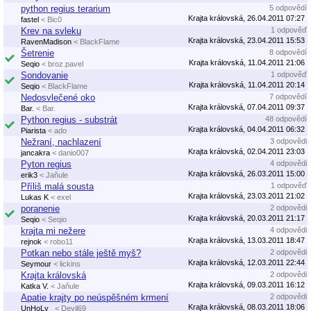
python regius terarium
5 odpovědí
Krajta královská, 26.04.2011 07:27
fastel
< Bic0
Krev na svleku
1 odpověď
Krajta královská, 23.04.2011 15:53
RavenMadison
< BlackFlame
Šetrenie
8 odpovědí
Krajta královská, 11.04.2011 21:06
Seqio
< broz.pavel
Sondovanie
1 odpověď
Krajta královská, 11.04.2011 20:14
Seqio
< BlackFlame
Nedosvlečené oko
7 odpovědí
Krajta královská, 07.04.2011 09:37
Bar.
< Bar.
Python regius - substrát
48 odpovědí
Krajta královská, 04.04.2011 06:32
Piarista
< ado
Nežraní, nachlazení
3 odpovědi
Krajta královská, 02.04.2011 23:03
jancakra
< danio007
Pyton regius
4 odpovědi
Krajta královská, 26.03.2011 15:00
erik3
< Jaňule
Příliš malá sousta
1 odpověď
Krajta královská, 23.03.2011 21:02
Lukas K
< exel
poranenie
2 odpovědi
Krajta královská, 20.03.2011 21:17
Seqio
< Seqio
krajta mi nežere
4 odpovědi
Krajta královská, 13.03.2011 18:47
rejnok
< robo11
Potkan nebo stále ještě myš?
2 odpovědi
Krajta královská, 12.03.2011 22:44
Seymour
< lickins
Krajta královská
2 odpovědi
Krajta královská, 09.03.2011 16:12
Katka V.
< Jaňule
Apatie krajty po neúspěšném krmení
2 odpovědi
Krajta královská, 08.03.2011 18:06
UnHoLy_
< Devil69