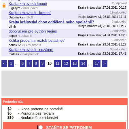
Krajta královská-koupě
2 odpovědi
Krajta královská, 27.01.2011 00:17
EigHtyY
< broz.pavel
Krajta královská - krmení
19 odpovědí
Krajta královská, 25.01.2011 17:11
Dagmarka
< Bic0
Krajta královská chov odděleně nebo společně?
0 odpovědí
Krajta královská, 25.01.2011 11:17
climb
doporučení pro python regius
19 odpovědí
Krajta královská, 24.01.2011 17:28
pepek
< Lukas K
Kolika procentní roztok betadine?
5 odpovědí
Krajta královská, 23.01.2011 21:27
bobek123
< kroutvorus
Krajta královská - nezájem
30 odpovědí
Krajta královská, 23.01.2011 17:41
matess
< halapremek
<
1
…
6
7
8
9
10
11
12
13
14
…
17
>
Podpořte nás
$2
- Ikona patrona na poradně
$5
- Poradna bez reklam
$10
- Soukromé poradenství
STAŇTE SE PATRONEM