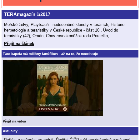
TERAmagazín 1/2017
Mořské želvy, Playtsauři - nedoceněné klenoty v teráriích, Historie
herpetologie a teraristiky v České republice - část 10., Úvod do
teraristiky (42), Omán, Chov rovnakonôžok rodu Porcellio;
Přejít na článek
Táto kapela má milióny fanúšikov - až na to, že neexistuje
Přejít na videa
Aktuality
Pytláci a pašeráci se radují. Ředitel ČIŽP ruší mezinárodně uznávaný