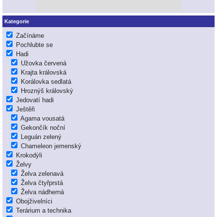
Kategorie
Začínáme
Pochlubte se
Hadi
Užovka červená
Krajta královská
Korálovka sedlatá
Hroznýš královský
Jedovatí hadi
Ještěři
Agama vousatá
Gekončík noční
Leguán zelený
Chameleon jemenský
Krokodýli
Želvy
Želva zelenavá
Želva čtyřprstá
Želva nádherná
Obojživelníci
Terárium a technika