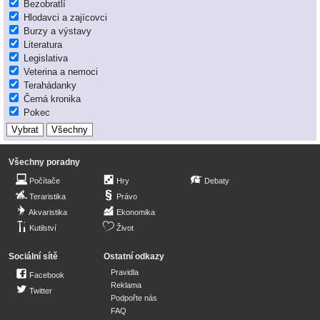
Bezobratlí
Hlodavci a zajícovci
Burzy a výstavy
Literatura
Legislativa
Veterina a nemoci
Terahádanky
Černá kronika
Pokec
Všechny poradny
Počítače
Hry
Debaty
Teraristika
Právo
Akvaristika
Ekonomika
Kutilství
Život
Sociální sítě
Ostatní odkazy
Pravidla
Facebook
Reklama
Twitter
Podpořte nás
FAQ