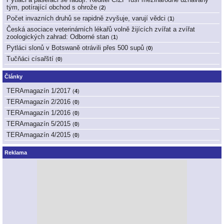
tým, potírající obchod s ohrože
(
2
)
Počet invazních druhů se rapidně zvyšuje, varují vědci
(
1
)
Česká asociace veterinárních lékařů volně žijících zvířat a zvířat
zoologických zahrad: Odborné stan
(
1
)
Pytláci slonů v Botswaně otrávili přes 500 supů
(
0
)
Tučňáci císařští
(
0
)
Články
TERAmagazín 1/2017
(
4
)
TERAmagazín 2/2016
(
0
)
TERAmagazín 1/2016
(
0
)
TERAmagazín 5/2015
(
0
)
TERAmagazín 4/2015
(
0
)
Reklama